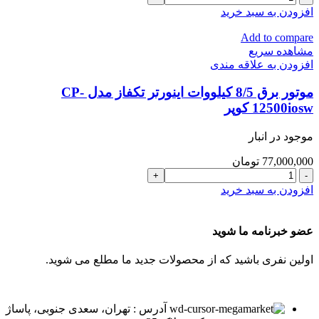
برق
افزودن به سبد خرید
3
کیلووات
Add to compare
اینورتر
مشاهده سریع
تکفاز
افزودن به علاقه مندی
مدل
CP-
موتور برق 8/5 کیلووات اینورتر تکفاز مدل CP-
3500iosw
12500iosw کوپر
کوپر
عدد
موجود در انبار
77,000,000
تومان
موتور
برق
افزودن به سبد خرید
8/5
کیلووات
اینورتر
عضو خبرنامه ما شوید
تکفاز
مدل
اولین نفری باشید که از محصولات جدید ما مطلع می شوید.
CP-
12500iosw
کوپر
عدد
آدرس : تهران، سعدی جنوبی، پاساژ