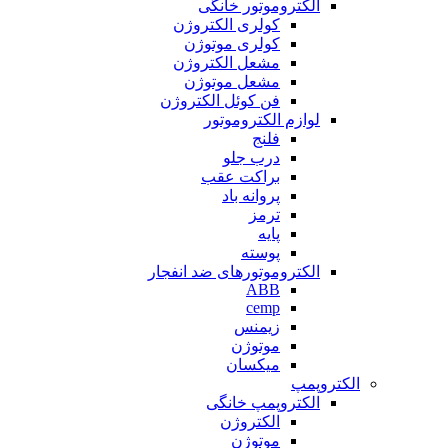
الکتروموتور خانگی
کولری الکتروژن
کولری موتوژن
مشعل الکتروژن
مشعل موتوژن
فن کوئل الکتروژن
لوازم الکتروموتور
فلنج
درب جلو
براکت عقب
پروانه باد
ترمز
پایه
پوسته
الکتروموتورهای ضد انفجار
ABB
cemp
زیمنس
موتوژن
میکسان
الکتروپمپ
الکتروپمپ خانگی
الکتروژن
موتوژن