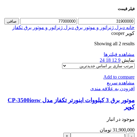
فیلر قیمت
حداقل
حداكثر
صافی
قیمت
قيمت
خانه
دیزل ژنراتور و موتور برق
دیزل ژنراتور و موتور برق تکفاز
کوپر cooper
Sorted
Showing all 2 results
by
مشاهده فیلترها
latest
نمایش
9
12
18
24
Add to compare
مشاهده سریع
افزودن به علاقه مندی
موتور برق 3 کیلووات اینورتر تکفاز مدل CP-3500iosw
کوپر
موجود در انبار
31,900,000
تومان
موتور