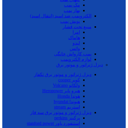
مک پمپ
بهار پمپ
الکتروپمپ ضد اسید (انتقال اسید)
پویش پمپ
منبع تحت فشار
امرا
هاماک
لیدو
واتس
پمپ کارواش خانگی
لوازم الکتروپمپ
دیزل ژنراتور و موتور برق
دیزل ژنراتور و موتور برق تکفاز
کوپر cooper
ولکانو Volcano
هیرو پاپر Heropower
هوندا Honda
هیوندا hyundai
استریم stream
دیزل ژنراتور و موتور برق سه فاز
پرکینز perkins
استنفورد پاور stanford power