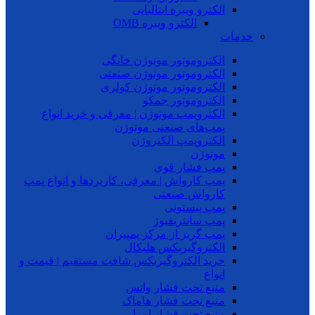
الکترو ویبره ایتالیایی
الکترو ویبره OMB
خدمات
الکتروموتور موتوژن خانگی
الکتروموتور موتوژن صنعتی
الکتروموتور موتوژن کولری
الکتروموتور جمکو
الکتروپمپ موتوژن | معرفی و خرید انواع
پمپ‌های صنعتی موتوژن
الکتروپمپ الکتروژن
موتوژن
پمپ فشار قوی
پمپ کارواش | معرفی، کاربردها و انواع پمپ
کارواش صنعتی
پمپ پیستونی
پمپ سانتریفیوژ
پمپ گریز از مرکز پمپیران
الکتروگیربکس هلیکال
خرید الکتروگیربکس شافت مستقیم | قیمت و
انواع
منبع تحت فشار واتس
منبع تحت فشار هاماک
منبع تحت فشار امرا