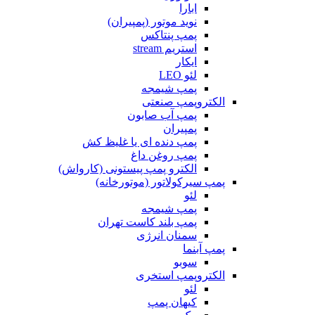
ابارا
نوید موتور (پمپیران)
پمپ پنتاکس
استریم stream
ایکار
لئو LEO
پمپ شیمجه
الکتروپمپ صنعتی
پمپ آب صابون
پمپیران
پمپ دنده ای یا غلیظ کش
پمپ روغن داغ
الکترو پمپ پیستونی (کارواش)
پمپ سیرکولاتور (موتورخانه)
لئو
پمپ شیمجه
پمپ بلند کاست تهران
سمنان انرژی
پمپ آبنما
سوبو
الکتروپمپ استخری
لئو
کیهان پمپ