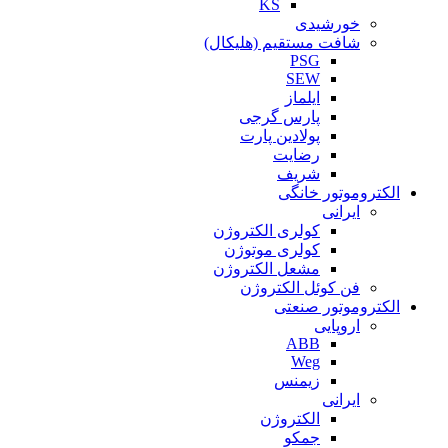
KS
خورشیدی
شافت مستقیم (هلیکال)
PSG
SEW
ایلماز
پارس گرجی
پولادین پارت
رضایت
شریف
الکتروموتور خانگی
ایرانی
کولری الکتروژن
کولری موتوژن
مشعل الکتروژن
فن کوئل الکتروژن
الکتروموتور صنعتی
اروپایی
ABB
Weg
زیمنس
ایرانی
الکتروژن
جمکو