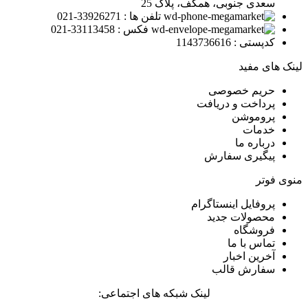
سعدی جنوبی، همکف، پلاک 25
تلفن ها : 33926271-021
فکس : 33113458-021
کدپستی : 1143736616
لینک های مفید
حریم خصوصی
پرداخت و دریافت
پروموشن
خدمات
درباره ما
پیگیری سفارش
منوی فوتر
پروفایل اینستاگرام
محصولات جدید
فروشگاه
تماس با ما
آخرین اخبار
سفارش قالب
لینک شبکه های اجتماعی: