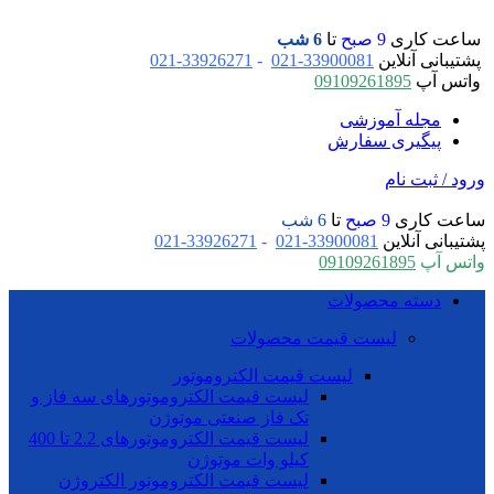
ساعت کاری
9 صبح
تا
6 شب
پشتیبانی آنلاین
33900081-021
-
33926271-021
واتس آپ
09109261895
مجله آموزشی
پیگیری سفارش
ورود / ثبت نام
ساعت کاری
9 صبح
تا
6 شب
پشتیبانی آنلاین
33900081-021
-
33926271-021
واتس آپ
09109261895
دسته محصولات
لیست قیمت محصولات
لیست قیمت الکتروموتور
لیست قیمت الکتروموتورهای سه فاز و
تک فاز صنعتی موتوژن
لیست قیمت الکتروموتورهای 2.2 تا 400
کیلو وات موتوژن
لیست قیمت الکتروموتور الکتروژن