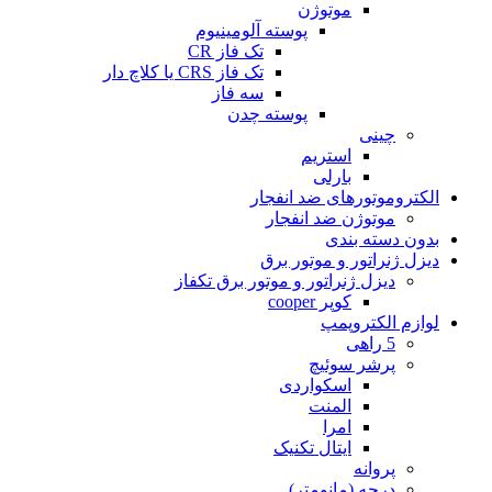
موتوژن
پوسته آلومینیوم
تک فاز CR
تک فاز CRS یا کلاچ دار
سه فاز
پوسته چدن
چینی
استریم
بارلی
الکتروموتورهای ضد انفجار
موتوژن ضد انفجار
بدون دسته بندی
دیزل ژنراتور و موتور برق
دیزل ژنراتور و موتور برق تکفاز
کوپر cooper
لوازم الکتروپمپ
5 راهی
پرشر سوئیچ
اسکواردی
المنت
امرا
ایتال تکنیک
پروانه
درجه (مانومتر)