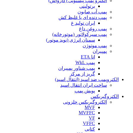
الکترو پمپ پیستونی (کارواش)
برتولینی
پمپ آب صابون
پمپ دنده ای یا غلیظ کش
ایران تولید غ
پمپ روغن داغ
پمپ سیرکولاتور (موتورخانه)
سمنان انرژی (نوید موتور)
پمپ موتوژن
پمپیران
اتا ETA
پمپ WkL
پمپ شناور پمپیران
گریز از مرکز
الکتروپمپ ضد اسید (انتقال اسید)
ساخت ایران انتقال اسید
پویش پمپ
الکتروگیربکس
الکتروگیربکس حلزونی
MVF
MVFFC
VF
VFFC
کتابی