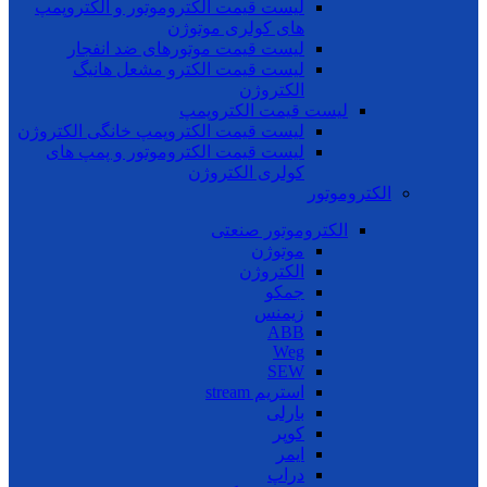
لیست قیمت الکتروموتور و الکتروپمپ
های کولری موتوژن
لیست قیمت موتورهای ضد انفجار
لیست قیمت الکترو مشعل هانیگ
الکتروژن
لیست قیمت الکتروپمپ
لیست قیمت الکتروپمپ خانگی الکتروژن
لیست قیمت الکتروموتور و پمپ های
کولری الکتروژن
الکتروموتور
الکتروموتور صنعتی
موتوژن
الکتروژن
جمکو
زیمنس
ABB
Weg
SEW
استریم stream
بارلی
کوپر
ایمر
دراپ