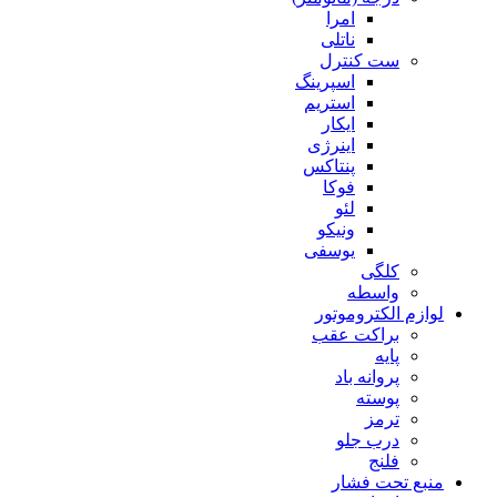
امرا
ناتلی
ست کنترل
اسپرینگ
استریم
ایکار
اینرژی
پنتاکس
فوکا
لئو
ونیکو
یوسفی
کلگی
واسطه
لوازم الکتروموتور
براکت عقب
پایه
پروانه باد
پوسته
ترمز
درب جلو
فلنج
منبع تحت فشار