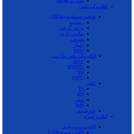
استریم stream
الکتروگیربکس
شافت مستقیم (هلیکال)
رضایت
پارس گرجی
پولادین پارت
شریف
ایلماز
SEW
الکتروگیربکس حلزونی
MVF
MVFFC
VF
VFFC
کتابی
TS
KS
تایلی
JMS
خورشیدی
الکترو ویبره
الکترو ویبره چینی
الکترو ویبره CVM