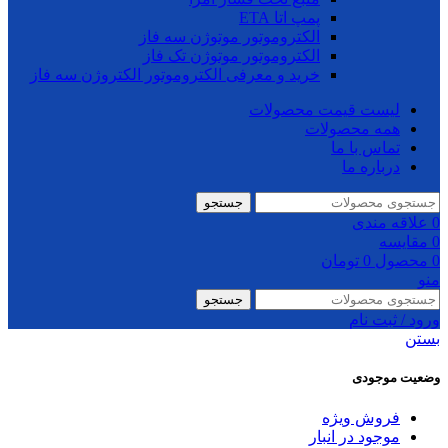
پمپ اتا ETA
الکتروموتور موتوژن سه فاز
الکتروموتور موتوژن تک فاز
خرید و معرفی الکتروموتور الکتروژن سه فاز
لیست قیمت محصولات
همه محصولات
تماس با ما
درباره ما
جستجو
0
علاقه مندی
0
مقایسه
0
محصول
0
تومان
منو
جستجو
ورود / ثبت نام
بستن
وضعیت موجودی
فروش ویژه
موجود در انبار