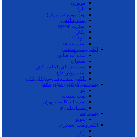
موتوژن
ابارا
نوید موتور (پمپیران)
پمپ پنتاکس
استریم stream
ایکار
لئو LEO
پمپ شیمجه
الکتروپمپ صنعتی
پمپ آب صابون
پمپیران
پمپ دنده ای یا غلیظ کش
پمپ روغن داغ
الکترو پمپ پیستونی (کارواش)
پمپ سیرکولاتور (موتورخانه)
لئو
پمپ شیمجه
پمپ بلند کاست تهران
سمنان انرژی
پمپ آبنما
سوبو
الکتروپمپ استخری
لئو
کیهان پمپ