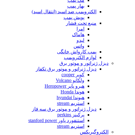
مک پمپ
بهار پمپ
الکتروپمپ ضد اسید (انتقال اسید)
پویش پمپ
منبع تحت فشار
امرا
هاماک
لیدو
واتس
پمپ کارواش خانگی
لوازم الکتروپمپ
دیزل ژنراتور و موتور برق
دیزل ژنراتور و موتور برق تکفاز
کوپر cooper
ولکانو Volcano
هیرو پاپر Heropower
هوندا Honda
هیوندا hyundai
استریم stream
دیزل ژنراتور و موتور برق سه فاز
پرکینز perkins
استنفورد پاور stanford power
استریم stream
الکتروگیربکس