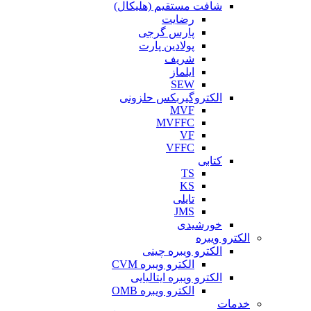
شافت مستقیم (هلیکال)
رضایت
پارس گرجی
پولادین پارت
شریف
ایلماز
SEW
الکتروگیربکس حلزونی
MVF
MVFFC
VF
VFFC
کتابی
TS
KS
تایلی
JMS
خورشیدی
الکترو ویبره
الکترو ویبره چینی
الکترو ویبره CVM
الکترو ویبره ایتالیایی
الکترو ویبره OMB
خدمات