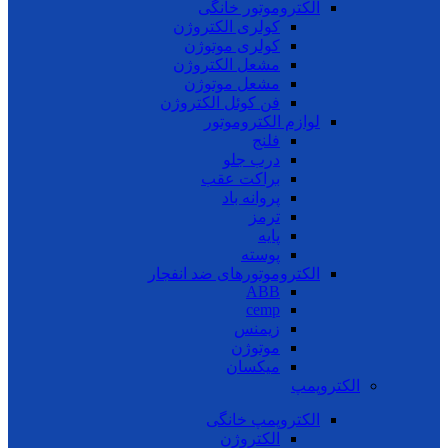
الکتروموتور خانگی
کولری الکتروژن
کولری موتوژن
مشعل الکتروژن
مشعل موتوژن
فن کوئل الکتروژن
لوازم الکتروموتور
فلنج
درب جلو
براکت عقب
پروانه باد
ترمز
پایه
پوسته
الکتروموتورهای ضد انفجار
ABB
cemp
زیمنس
موتوژن
میکسان
الکتروپمپ
الکتروپمپ خانگی
الکتروژن