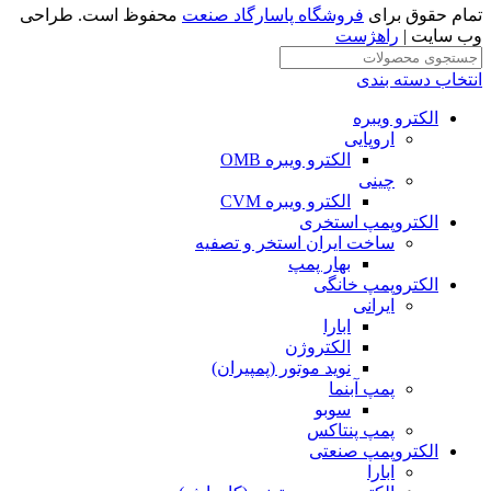
تمام حقوق برای
فروشگاه پاسارگاد صنعت
محفوظ است. طراحی
وب سایت |
راهژست
انتخاب دسته بندی
الکترو ویبره
اروپایی
الکترو ویبره OMB
چینی
الکترو ویبره CVM
الکتروپمپ استخری
ساخت ایران استخر و تصفیه
بهار پمپ
الکتروپمپ خانگی
ایرانی
ابارا
الکتروژن
نوید موتور (پمپیران)
پمپ آبنما
سوبو
پمپ پنتاکس
الکتروپمپ صنعتی
ابارا