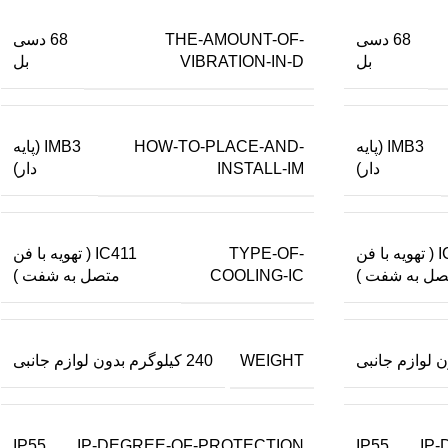
THE-AMOUNT-OF-
68 دسی
68 دسی
VIBRATION-IN-D
بل
بل
HOW-TO-PLACE-AND-
IMB3 (پایه
IMB3 (پایه
INSTALL-IM
دار)
دار)
TYPE-OF-
IC411 ( تهویه با فن
IC411 ( تهویه با فن
COOLING-IC
صل به شفت )
متصل به شفت )
WEIGHT
240 کیلوگرم بدون لوازم جانبی
IP-DEGREE-OF-PROTECTION
IP
IP55
IP55