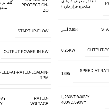
گاها در معرض گازهای
گاها در
P
PROTECTION-
منفجره قرار دارد.)
منفجر
ZO
STA
2.856 آمپر
STARTUP-FLOW
OUTPUT-P
0.25KW
OUTPUT-POWER-IN-KW
SPEED-AT-RAT
PEED-AT-RATED-LOAD-IN-
1395
RPM
230VD/400VY یا
RATED-
400VD/690VY
VOLTAGE
VY