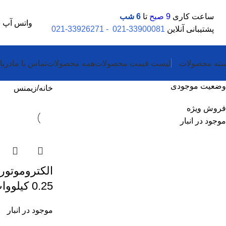
ساعت کاری
9 صبح
تا
6 شب
واتس آپ
5
پشتیبانی آنلاین
33900081-021
-
33926271-021
ته محصولات
لیست قیمت محصولات
همه محصولات
تماس با ما
دربا
وضعیت موجودی
خانه
زیمنس
فروش ویژه
موجود در انبار
الکتروموتور
0.25 کیلووات 1500 دور زیمنس
موجود در انبار