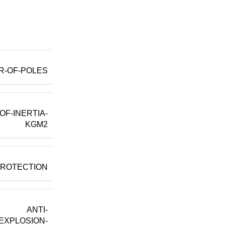
R-OF-POLES
F-INERTIA-
KGM2
PROTECTION
ANTI-
EXPLOSION-