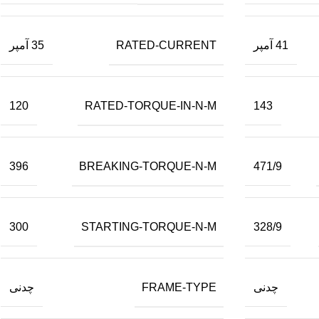
RATED-CURRENT
41 آمپر
35 آمپر
RATED-TORQUE-IN-N-M
120
143
BREAKING-TORQUE-N-M
396
471/9
STARTING-TORQUE-N-M
300
328/9
FRAME-TYPE
چدنی
چدنی