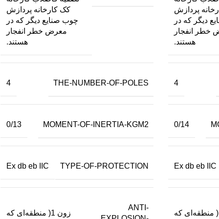
خانه پردازش
کک کارخانه پردازش
ع دیگر که در
چوب صنایع دیگر که در
 خطر انفجار
معرض خطر انفجار
هستند.
هستند.
THE-NUMBER-OF-POLES
4
4
MOMENT-OF-INERTIA-KGM2
M
0/13
0/14
TYPE-OF-PROTECTION
Ex db eb IIC
Ex db eb IIC
ANTI-
زون 1( منطقه‌ای که
زون 1( منطقه‌ای که
EXPLOSION-