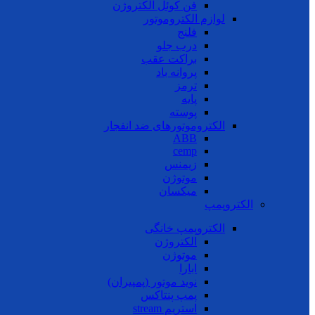
فن کوئل الکتروژن
لوازم الکتروموتور
فلنج
درب جلو
براکت عقب
پروانه باد
ترمز
پایه
پوسته
الکتروموتورهای ضد انفجار
ABB
cemp
زیمنس
موتوژن
میکسان
الکتروپمپ
الکتروپمپ خانگی
الکتروژن
موتوژن
ابارا
نوید موتور (پمپیران)
پمپ پنتاکس
استریم stream