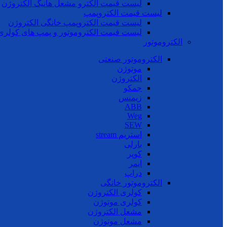
لیست قیمت الکترو مشعل هانیگ الکتروژن
لیست قیمت الکتروپمپ
لیست قیمت الکتروپمپ خانگی الکتروژن
لیست قیمت الکتروموتور و پمپ های کولری
الکتروموتور
الکتروموتور صنعتی
موتوژن
الکتروژن
جمکو
زیمنس
ABB
Weg
SEW
استریم stream
بارلی
کوپر
ایمر
دراپ
الکتروموتور خانگی
کولری الکتروژن
کولری موتوژن
مشعل الکتروژن
مشعل موتوژن