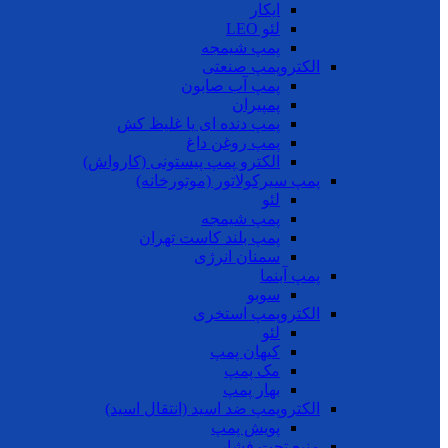
ایکار
لئو LEO
پمپ شیمجه
الکتروپمپ صنعتی
پمپ آب صابون
پمپیران
پمپ دنده ای یا غلیظ کش
پمپ روغن داغ
الکترو پمپ پیستونی (کارواش)
پمپ سیرکولاتور (موتورخانه)
لئو
پمپ شیمجه
پمپ بلند کاست تهران
سمنان انرژی
پمپ آبنما
سوبو
الکتروپمپ استخری
لئو
کیهان پمپ
مک پمپ
بهار پمپ
الکتروپمپ ضد اسید (انتقال اسید)
پویش پمپ
منبع تحت فشار