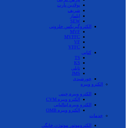
پولادین پارت
شریف
ایلماز
SEW
الکتروگیربکس حلزونی
MVF
MVFFC
VF
VFFC
کتابی
TS
KS
تایلی
JMS
خورشیدی
الکترو ویبره
الکترو ویبره چینی
الکترو ویبره CVM
الکترو ویبره ایتالیایی
الکترو ویبره OMB
خدمات
الکتروموتور موتوژن خانگی