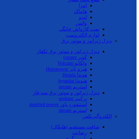
امرا
هاماک
لیدو
واتس
پمپ کارواش خانگی
لوازم الکتروپمپ
دیزل ژنراتور و موتور برق
دیزل ژنراتور و موتور برق تکفاز
کوپر cooper
ولکانو Volcano
هیرو پاپر Heropower
هوندا Honda
هیوندا hyundai
استریم stream
دیزل ژنراتور و موتور برق سه فاز
پرکینز perkins
استنفورد پاور stanford power
استریم stream
الکتروگیربکس
شافت مستقیم (هلیکال)
رضایت
پارس گرجی