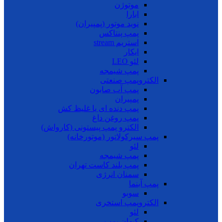
موتوژن
ابارا
نوید موتور (پمپیران)
پمپ پنتاکس
استریم stream
ایکار
لئو LEO
پمپ شیمجه
الکتروپمپ صنعتی
پمپ آب صابون
پمپیران
پمپ دنده ای یا غلیظ کش
پمپ روغن داغ
الکترو پمپ پیستونی (کارواش)
پمپ سیرکولاتور (موتورخانه)
لئو
پمپ شیمجه
پمپ بلند کاست تهران
سمنان انرژی
پمپ آبنما
سوبو
الکتروپمپ استخری
لئو
کیهان پمپ