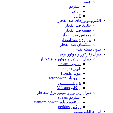
چینی
استریم
بارلی
کوپر
الکتروموتورهای ضد انفجار
ABB ضد انفجار
cemp ضد انفجار
زیمنس ضد انفجار
موتوژن ضد انفجار
میکسان ضد انفجار
بدون دسته بندی
دیزل ژنراتور و موتور برق
دیزل ژنراتور و موتور برق تکفاز
استریم stream
کوپر cooper
هوندا Honda
هیرو پاپر Heropower
هیوندا hyundai
ولکانو Volcano
دیزل ژنراتور و موتور برق سه فاز
استریم stream
استنفورد پاور stanford power
پرکینز perkins
لوازم الکتروپمپ