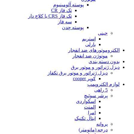
پوسته آلومینیوم
تک فاز CR
تک فاز CRS یا کلاچ دار
سه فاز
پوسته چدن
چینی
استریم
بارلی
الکتروموتورهای ضد انفجار
موتوژن ضد انفجار
بدون دسته بندی
دیزل ژنراتور و موتور برق
دیزل ژنراتور و موتور برق تکفاز
کوپر cooper
لوازم الکتروپمپ
5 راهی
پرشر سوئیچ
اسکواردی
المنت
امرا
ایتال تکنیک
پروانه
درجه (مانومتر)