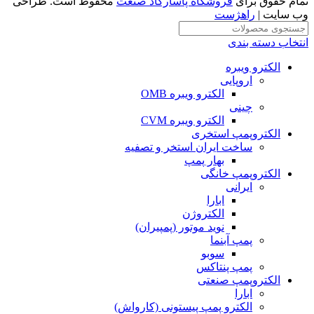
تمام حقوق برای
فروشگاه پاسارگاد صنعت
محفوظ است. طراحی
وب سایت |
راهژست
انتخاب دسته بندی
الکترو ویبره
اروپایی
الکترو ویبره OMB
چینی
الکترو ویبره CVM
الکتروپمپ استخری
ساخت ایران استخر و تصفیه
بهار پمپ
الکتروپمپ خانگی
ایرانی
ابارا
الکتروژن
نوید موتور (پمپیران)
پمپ آبنما
سوبو
پمپ پنتاکس
الکتروپمپ صنعتی
ابارا
الکترو پمپ پیستونی (کارواش)