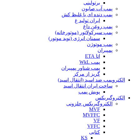
برتولینی
پمپ آب صابون
پمپ دنده ای یا غلیظ کش
ایران تولید غ
پمپ روغن داغ
پمپ سیرکولاتور (موتورخانه)
سمنان انرژی (نوید موتور)
پمپ موتوژن
پمپیران
اتا ETA
پمپ WkL
پمپ شناور پمپیران
گریز از مرکز
الکتروپمپ ضد اسید (انتقال اسید)
ساخت ایران انتقال اسید
پویش پمپ
الکتروگیربکس
الکتروگیربکس حلزونی
MVF
MVFFC
VF
VFFC
کتابی
KS