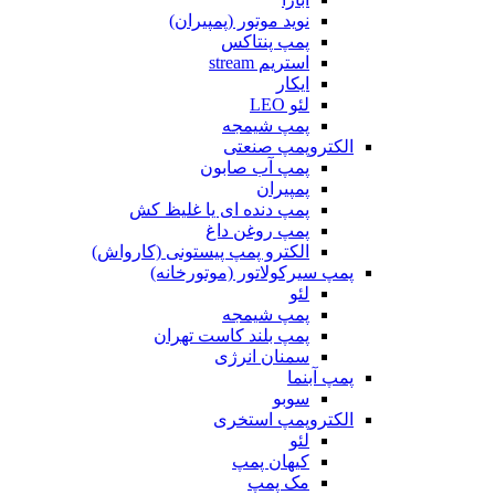
نوید موتور (پمپیران)
پمپ پنتاکس
استریم stream
ایکار
لئو LEO
پمپ شیمجه
الکتروپمپ صنعتی
پمپ آب صابون
پمپیران
پمپ دنده ای یا غلیظ کش
پمپ روغن داغ
الکترو پمپ پیستونی (کارواش)
پمپ سیرکولاتور (موتورخانه)
لئو
پمپ شیمجه
پمپ بلند کاست تهران
سمنان انرژی
پمپ آبنما
سوبو
الکتروپمپ استخری
لئو
کیهان پمپ
مک پمپ