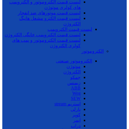
لیست قیمت الکتروموتور و الکتروپمپ
های کولری موتوژن
لیست قیمت موتورهای ضد انفجار
لیست قیمت الکترو مشعل هانیگ
الکتروژن
لیست قیمت الکتروپمپ
لیست قیمت الکتروپمپ خانگی الکتروژن
لیست قیمت الکتروموتور و پمپ های
کولری الکتروژن
الکتروموتور
الکتروموتور صنعتی
موتوژن
الکتروژن
جمکو
زیمنس
ABB
Weg
SEW
استریم stream
بارلی
کوپر
ایمر
دراپ