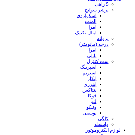
5 راهی
پرشر سوئیچ
اسکواردی
المنت
امرا
ایتال تکنیک
پروانه
درجه (مانومتر)
امرا
ناتلی
ست کنترل
اسپرینگ
استریم
ایکار
اینرژی
پنتاکس
فوکا
لئو
ونیکو
یوسفی
کلگی
واسطه
لوازم الکتروموتور