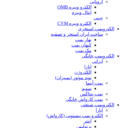
اروپایی
الکترو ویبره OMB
ایتال ویبره
چینی
الکترو ویبره CVM
الکتروپمپ استخری
ساخت ایران استخر و تصفیه
بهار پمپ
کیهان پمپ
مک پمپ
الکتروپمپ خانگی
ایرانی
ابارا
الکتروژن
نوید موتور (پمپیران)
پمپ آبنما
سوبو
پمپ پنتاکس
پمپ کارواش خانگی
الکتروپمپ صنعتی
ابارا
الکترو پمپ پیستونی (کارواش)
اینتر
برتولینی