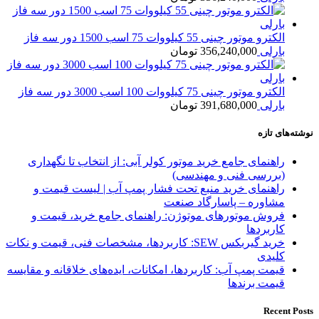
الکترو موتور چینی 55 کیلووات 75 اسب 1500 دور سه فاز
بارلی
356,240,000
تومان
الکترو موتور چینی 75 کیلووات 100 اسب 3000 دور سه فاز
بارلی
391,680,000
تومان
نوشته‌های تازه
راهنمای جامع خرید موتور کولر آبی: از انتخاب تا نگهداری
(بررسی فنی و مهندسی)
راهنمای خرید منبع تحت فشار پمپ آب | لیست قیمت و
مشاوره – پاسارگاد صنعت
فروش موتورهای موتوژن: راهنمای جامع خرید، قیمت و
کاربردها
خرید گیربکس SEW: کاربردها، مشخصات فنی، قیمت و نکات
کلیدی
قیمت پمپ آب: کاربردها، امکانات، ایده‌های خلاقانه و مقایسه
قیمت برندها
Recent Posts