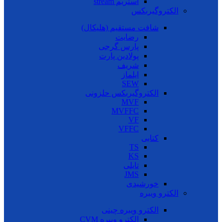
استریم stream
الکتروگیربکس
شافت مستقیم (هلیکال)
رضایت
پارس گرجی
پولادین پارت
شریف
ایلماز
SEW
الکتروگیربکس حلزونی
MVF
MVFFC
VF
VFFC
کتابی
TS
KS
تایلی
JMS
خورشیدی
الکترو ویبره
الکترو ویبره چینی
الکترو ویبره CVM