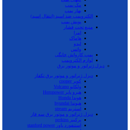
مک پمپ
بهار پمپ
الکتروپمپ ضد اسید (انتقال اسید)
پویش پمپ
منبع تحت فشار
امرا
هاماک
لیدو
واتس
پمپ کارواش خانگی
لوازم الکتروپمپ
دیزل ژنراتور و موتور برق
دیزل ژنراتور و موتور برق تکفاز
کوپر cooper
ولکانو Volcano
هیرو پاپر Heropower
هوندا Honda
هیوندا hyundai
استریم stream
دیزل ژنراتور و موتور برق سه فاز
پرکینز perkins
استنفورد پاور stanford power