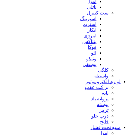
امرا
ناتلی
ست کنترل
اسپرینگ
استریم
ایکار
اینرژی
پنتاکس
فوکا
لئو
ونیکو
یوسفی
کلگی
واسطه
لوازم الکتروموتور
براکت عقب
پایه
پروانه باد
پوسته
ترمز
درب جلو
فلنج
منبع تحت فشار
امرا