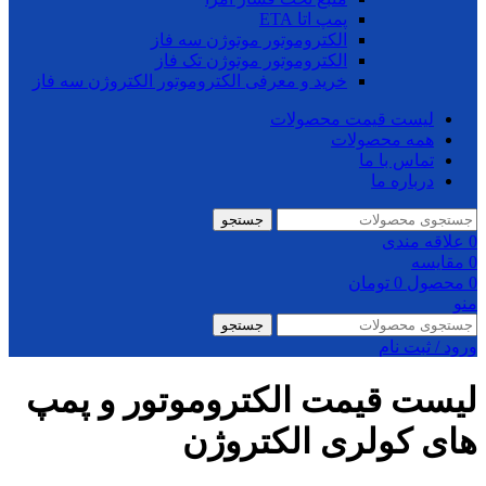
پمپ اتا ETA
الکتروموتور موتوژن سه فاز
الکتروموتور موتوژن تک فاز
خرید و معرفی الکتروموتور الکتروژن سه فاز
لیست قیمت محصولات
همه محصولات
تماس با ما
درباره ما
جستجو
0
علاقه مندی
0
مقایسه
0
محصول
0
تومان
منو
جستجو
ورود / ثبت نام
لیست قیمت الکتروموتور و پمپ
های کولری الکتروژن