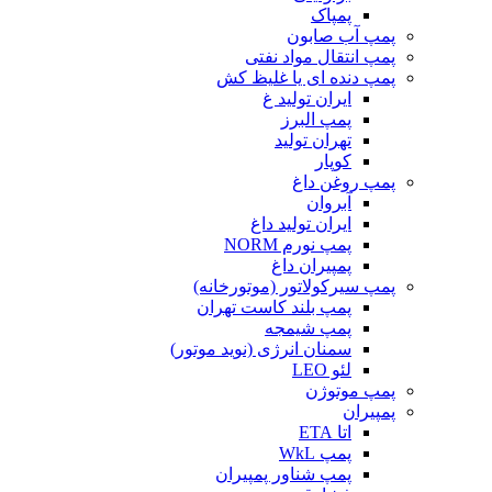
پمپاک
پمپ آب صابون
پمپ انتقال مواد نفتی
پمپ دنده ای یا غلیظ کش
ایران تولید غ
پمپ البرز
تهران تولید
کوپار
پمپ روغن داغ
آبروان
ایران تولید داغ
پمپ نورم NORM
پمپیران داغ
پمپ سیرکولاتور (موتورخانه)
پمپ بلند کاست تهران
پمپ شیمجه
سمنان انرژی (نوید موتور)
لئو LEO
پمپ موتوژن
پمپیران
اتا ETA
پمپ WkL
پمپ شناور پمپیران