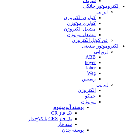
شریف
الکتروموتور خانگی
ایرانی
کولری الکتروژن
کولری موتوژن
مشعل الکتروژن
مشعل موتوژن
فن کوئل الکتروژن
الکتروموتور صنعتی
اروپایی
ABB
hoyer
loher
Weg
زیمنس
ایرانی
الکتروژن
جمکو
موتوژن
پوسته آلومینیوم
تک فاز CR
تک فاز CRS یا کلاچ دار
سه فاز
پوسته چدن