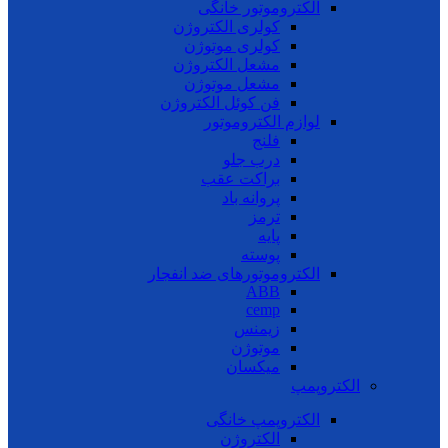
الکتروموتور خانگی
کولری الکتروژن
کولری موتوژن
مشعل الکتروژن
مشعل موتوژن
فن کوئل الکتروژن
لوازم الکتروموتور
فلنج
درب جلو
براکت عقب
پروانه باد
ترمز
پایه
پوسته
الکتروموتورهای ضد انفجار
ABB
cemp
زیمنس
موتوژن
میکسان
الکتروپمپ
الکتروپمپ خانگی
الکتروژن