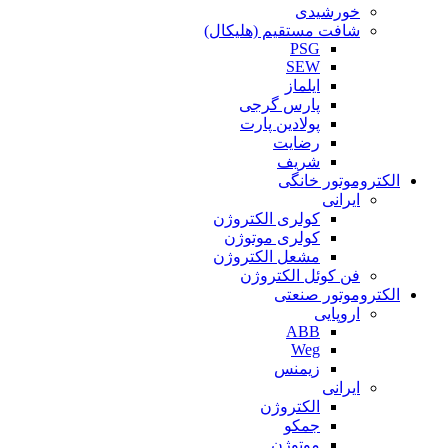
خورشیدی
شافت مستقیم (هلیکال)
PSG
SEW
ایلماز
پارس گرجی
پولادین پارت
رضایت
شریف
الکتروموتور خانگی
ایرانی
کولری الکتروژن
کولری موتوژن
مشعل الکتروژن
فن کوئل الکتروژن
الکتروموتور صنعتی
اروپایی
ABB
Weg
زیمنس
ایرانی
الکتروژن
جمکو
موتوژن