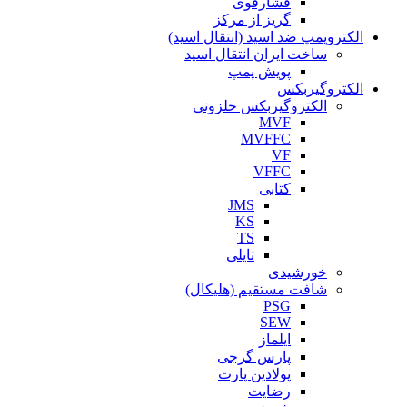
فشارقوی
گریز از مرکز
الکتروپمپ ضد اسید (انتقال اسید)
ساخت ایران انتقال اسید
پویش پمپ
الکتروگیربکس
الکتروگیربکس حلزونی
MVF
MVFFC
VF
VFFC
کتابی
JMS
KS
TS
تایلی
خورشیدی
شافت مستقیم (هلیکال)
PSG
SEW
ایلماز
پارس گرجی
پولادین پارت
رضایت