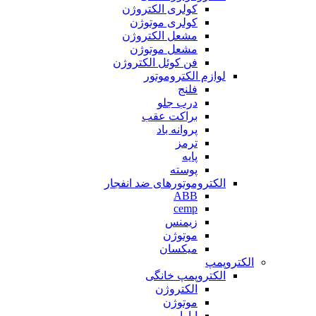
کولری الکتروژن
کولری موتوژن
مشعل الکتروژن
مشعل موتوژن
فن کوئل الکتروژن
لوازم الکتروموتور
فلنج
درب جلو
براکت عقب
پروانه باد
ترمز
پایه
پوسته
الکتروموتورهای ضد انفجار
ABB
cemp
زیمنس
موتوژن
میکسان
الکتروپمپ
الکتروپمپ خانگی
الکتروژن
موتوژن
ابارا