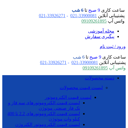
ساعت کاری
9 صبح
تا
6 شب
پشتیبانی آنلاین
33900081-021
-
33926271-021
واتس آپ
09109261895
مجله آموزشی
پیگیری سفارش
ورود / ثبت نام
ساعت کاری
9 صبح
تا
6 شب
پشتیبانی آنلاین
33900081-021
-
33926271-021
واتس آپ
09109261895
دسته محصولات
لیست قیمت محصولات
لیست قیمت الکتروموتور
لیست قیمت الکتروموتورهای سه فاز و
تک فاز صنعتی موتوژن
لیست قیمت الکتروموتورهای 2.2 تا 400
کیلو وات موتوژن
لیست قیمت الکتروموتور الکتروژن