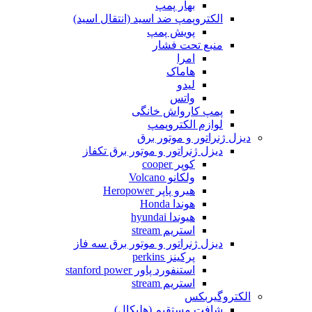
بهار پمپ
الکتروپمپ ضد اسید (انتقال اسید)
پویش پمپ
منبع تحت فشار
امرا
هاماک
لیدو
واتس
پمپ کارواش خانگی
لوازم الکتروپمپ
دیزل ژنراتور و موتور برق
دیزل ژنراتور و موتور برق تکفاز
کوپر cooper
ولکانو Volcano
هیرو پاپر Heropower
هوندا Honda
هیوندا hyundai
استریم stream
دیزل ژنراتور و موتور برق سه فاز
پرکینز perkins
استنفورد پاور stanford power
استریم stream
الکتروگیربکس
شافت مستقیم (هلیکال)