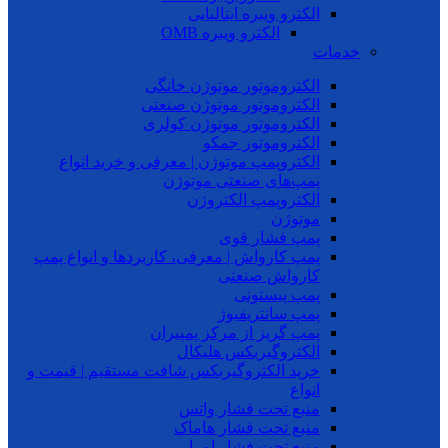
الکترو ویبره ایتالیایی
الکترو ویبره OMB
خدمات
الکتروموتور موتوژن خانگی
الکتروموتور موتوژن صنعتی
الکتروموتور موتوژن کولری
الکتروموتور جمکو
الکتروپمپ موتوژن | معرفی و خرید انواع
پمپ‌های صنعتی موتوژن
الکتروپمپ الکتروژن
موتوژن
پمپ فشار قوی
پمپ کارواش | معرفی، کاربردها و انواع پمپ
کارواش صنعتی
پمپ پیستونی
پمپ سانتریفیوژ
پمپ گریز از مرکز پمپیران
الکتروگیربکس هلیکال
خرید الکتروگیربکس شافت مستقیم | قیمت و
انواع
منبع تحت فشار واتس
منبع تحت فشار هاماک
منبع تحت فشار امرا