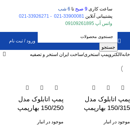
ساعت کاری
9 صبح
تا
6 شب
پشتیبانی آنلاین
33900081-021
-
33926271-021
واتس آپ
09109261895
ورود / ثبت نام
جستجو
خانه
الکتروپمپ استخری
ساخت ایران استخر و تصفیه
پمپ اتابلوک مدل
پمپ اتابلوک مدل
150/315 بهارپمپ
150/250 بهارپمپ
موجود در انبار
موجود در انبار