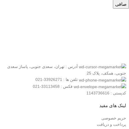
صافی
عضو خبرنامه ما شوید
اولین نفری باشید که از محصولات جدید ما مطلع می شوید.
آدرس : تهران، سعدی جنوبی، پاساژ سعدی
جنوبی، همکف، پلاک 25
تلفن ها : 33926271-021
فکس : 33113458-021
کدپستی : 1143736616
لینک های مفید
حریم خصوصی
پرداخت و دریافت