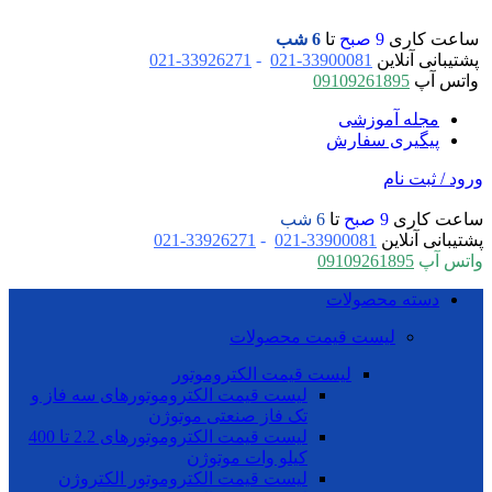
ساعت کاری
9 صبح
تا
6 شب
پشتیبانی آنلاین
33900081-021
-
33926271-021
واتس آپ
09109261895
مجله آموزشی
پیگیری سفارش
ورود / ثبت نام
ساعت کاری
9 صبح
تا
6 شب
پشتیبانی آنلاین
33900081-021
-
33926271-021
واتس آپ
09109261895
دسته محصولات
لیست قیمت محصولات
لیست قیمت الکتروموتور
لیست قیمت الکتروموتورهای سه فاز و
تک فاز صنعتی موتوژن
لیست قیمت الکتروموتورهای 2.2 تا 400
کیلو وات موتوژن
لیست قیمت الکتروموتور الکتروژن