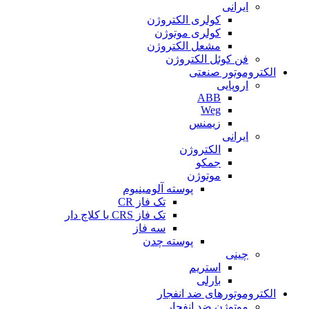
ایرانی
کولری الکتروژن
کولری موتوژن
مشعل الکتروژن
فن کوئل الکتروژن
الکتروموتور صنعتی
اروپایی
ABB
Weg
زیمنس
ایرانی
الکتروژن
جمکو
موتوژن
پوسته آلومینیوم
تک فاز CR
تک فاز CRS یا کلاچ دار
سه فاز
پوسته چدن
چینی
استریم
بارلی
الکتروموتورهای ضد انفجار
موتوژن ضد انفجار