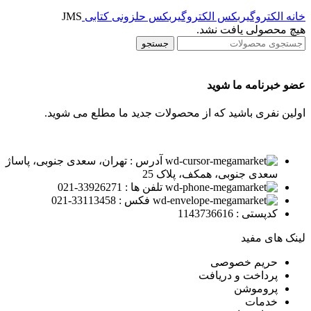
خانه
الکتروگیربکس
الکتروگیربکس حلزونی
کتابی
JMS
هیچ محصولی یافت نشد.
جستجو
عضو خبرنامه ما شوید
اولین نفری باشید که از محصولات جدید ما مطلع می شوید.
آدرس : تهران، سعدی جنوبی، پاساژ
سعدی جنوبی، همکف، پلاک 25
تلفن ها : 33926271-021
فکس : 33113458-021
کدپستی : 1143736616
لینک های مفید
حریم خصوصی
پرداخت و دریافت
پروموشن
خدمات