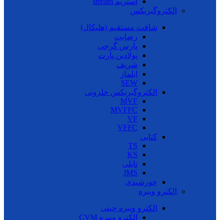
استریم stream
الکتروگیربکس
شافت مستقیم (هلیکال)
رضایت
پارس گرجی
پولادین پارت
شریف
ایلماز
SEW
الکتروگیربکس حلزونی
MVF
MVFFC
VF
VFFC
کتابی
TS
KS
تایلی
JMS
خورشیدی
الکترو ویبره
الکترو ویبره چینی
الکترو ویبره CVM