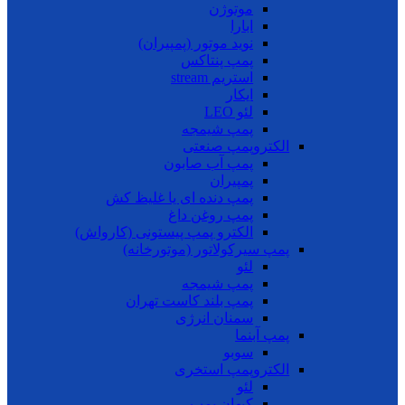
موتوژن
ابارا
نوید موتور (پمپیران)
پمپ پنتاکس
استریم stream
ایکار
لئو LEO
پمپ شیمجه
الکتروپمپ صنعتی
پمپ آب صابون
پمپیران
پمپ دنده ای یا غلیظ کش
پمپ روغن داغ
الکترو پمپ پیستونی (کارواش)
پمپ سیرکولاتور (موتورخانه)
لئو
پمپ شیمجه
پمپ بلند کاست تهران
سمنان انرژی
پمپ آبنما
سوبو
الکتروپمپ استخری
لئو
کیهان پمپ