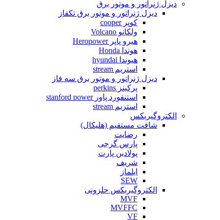
دیزل ژنراتور و موتور برق
دیزل ژنراتور و موتور برق تکفاز
کوپر cooper
ولکانو Volcano
هیرو پاپر Heropower
هوندا Honda
هیوندا hyundai
استریم stream
دیزل ژنراتور و موتور برق سه فاز
پرکینز perkins
استنفورد پاور stanford power
استریم stream
الکتروگیربکس
شافت مستقیم (هلیکال)
رضایت
پارس گرجی
پولادین پارت
شریف
ایلماز
SEW
الکتروگیربکس حلزونی
MVF
MVFFC
VF