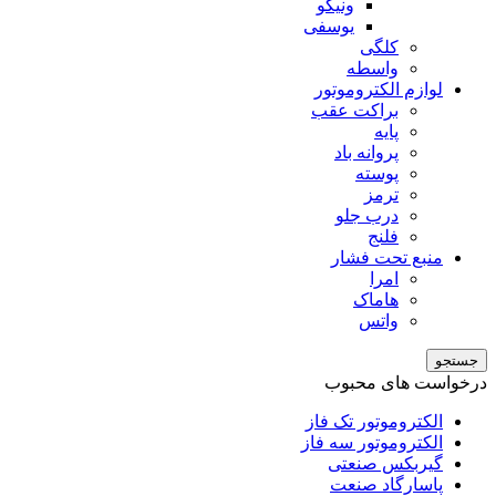
ونیکو
یوسفی
کلگی
واسطه
لوازم الکتروموتور
براکت عقب
پایه
پروانه باد
پوسته
ترمز
درب جلو
فلنج
منبع تحت فشار
امرا
هاماک
واتس
جستجو
درخواست های محبوب
الکتروموتور تک فاز
الکتروموتور سه فاز
گیربکس صنعتی
پاسارگاد صنعت