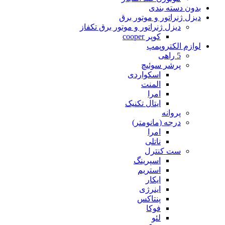
بدون دسته بندی
دیزل ژنراتور و موتور برق
دیزل ژنراتور و موتور برق تکفاز
کوپر cooper
لوازم الکتروپمپ
5 راهی
پرشر سوئیچ
اسکواردی
المنت
امرا
ایتال تکنیک
پروانه
درجه (مانومتر)
امرا
ناتلی
ست کنترل
اسپرینگ
استریم
ایکار
اینرژی
پنتاکس
فوکا
لئو