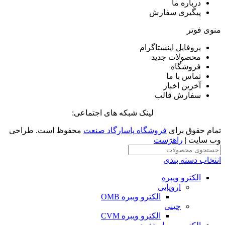
درباره ما
پیگیری سفارش
منوی فوتر
پروفایل اینستاگرام
محصولات جدید
فروشگاه
تماس با ما
آخرین اخبار
سفارش قالب
لینک شبکه های اجتماعی:
تمام حقوق برای
فروشگاه پاسارگاد صنعت
محفوظ است. طراحی
وب سایت |
راهژست
انتخاب دسته بندی
الکترو ویبره
اروپایی
الکترو ویبره OMB
چینی
الکترو ویبره CVM