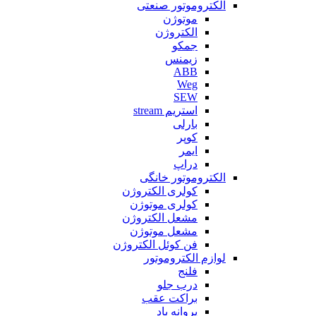
الکتروموتور صنعتی
موتوژن
الکتروژن
جمکو
زیمنس
ABB
Weg
SEW
استریم stream
بارلی
کوپر
ایمر
دراپ
الکتروموتور خانگی
کولری الکتروژن
کولری موتوژن
مشعل الکتروژن
مشعل موتوژن
فن کوئل الکتروژن
لوازم الکتروموتور
فلنج
درب جلو
براکت عقب
پروانه باد