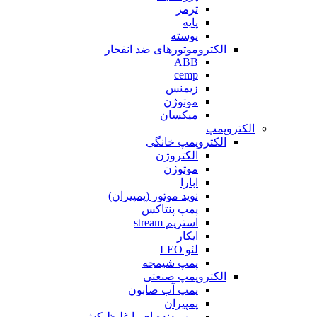
ترمز
پایه
پوسته
الکتروموتورهای ضد انفجار
ABB
cemp
زیمنس
موتوژن
میکسان
الکتروپمپ
الکتروپمپ خانگی
الکتروژن
موتوژن
ابارا
نوید موتور (پمپیران)
پمپ پنتاکس
استریم stream
ایکار
لئو LEO
پمپ شیمجه
الکتروپمپ صنعتی
پمپ آب صابون
پمپیران
پمپ دنده ای یا غلیظ کش