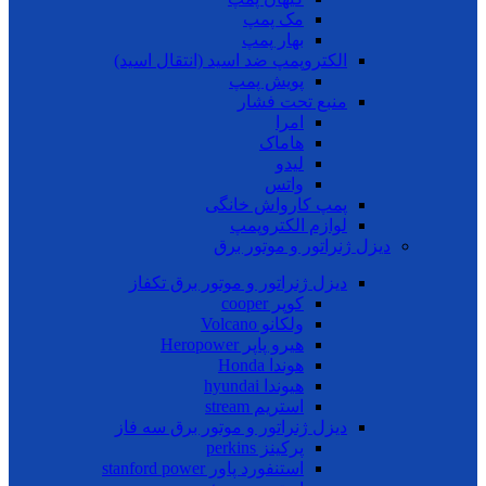
مک پمپ
بهار پمپ
الکتروپمپ ضد اسید (انتقال اسید)
پویش پمپ
منبع تحت فشار
امرا
هاماک
لیدو
واتس
پمپ کارواش خانگی
لوازم الکتروپمپ
دیزل ژنراتور و موتور برق
دیزل ژنراتور و موتور برق تکفاز
کوپر cooper
ولکانو Volcano
هیرو پاپر Heropower
هوندا Honda
هیوندا hyundai
استریم stream
دیزل ژنراتور و موتور برق سه فاز
پرکینز perkins
استنفورد پاور stanford power