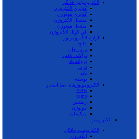
الکتروموتور خانگی
کولری الکتروژن
کولری موتوژن
مشعل الکتروژن
مشعل موتوژن
فن کوئل الکتروژن
لوازم الکتروموتور
فلنج
درب جلو
براکت عقب
پروانه باد
ترمز
پایه
پوسته
الکتروموتورهای ضد انفجار
ABB
cemp
زیمنس
موتوژن
میکسان
الکتروپمپ
الکتروپمپ خانگی
الکتروژن