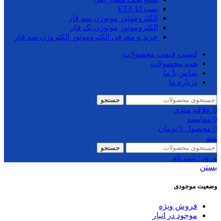
پمپ اتا ETA
الکتروموتور موتوژن سه فاز
الکتروموتور موتوژن تک فاز
خرید و معرفی الکتروموتور الکتروژن سه فاز
لیست قیمت محصولات
همه محصولات
تماس با ما
درباره ما
جستجو
0
علاقه مندی
0
مقایسه
0
محصول
0
تومان
منو
جستجو
ورود / ثبت نام
بستن
وضعیت موجودی
فروش ویژه
موجود در انبار