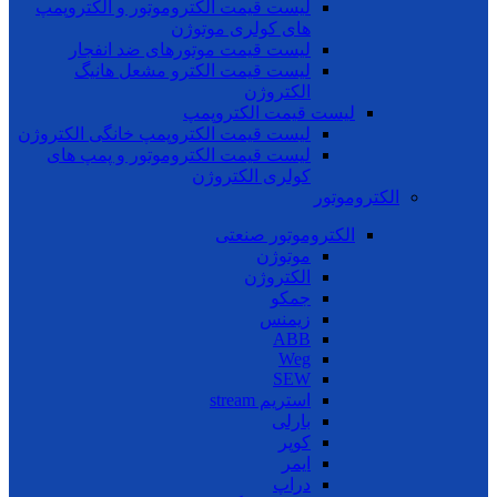
لیست قیمت الکتروموتور و الکتروپمپ
های کولری موتوژن
لیست قیمت موتورهای ضد انفجار
لیست قیمت الکترو مشعل هانیگ
الکتروژن
لیست قیمت الکتروپمپ
لیست قیمت الکتروپمپ خانگی الکتروژن
لیست قیمت الکتروموتور و پمپ های
کولری الکتروژن
الکتروموتور
الکتروموتور صنعتی
موتوژن
الکتروژن
جمکو
زیمنس
ABB
Weg
SEW
استریم stream
بارلی
کوپر
ایمر
دراپ