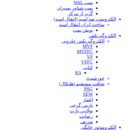
پمپ WkL
پمپ شناور پمپیران
گریز از مرکز
الکتروپمپ ضد اسید (انتقال اسید)
ساخت ایران انتقال اسید
پویش پمپ
الکتروگیربکس
الکتروگیربکس حلزونی
MVF
MVFFC
VF
VFFC
کتابی
KS
خورشیدی
شافت مستقیم (هلیکال)
PSG
SEW
ایلماز
پارس گرجی
پولادین پارت
رضایت
شریف
الکتروموتور خانگی