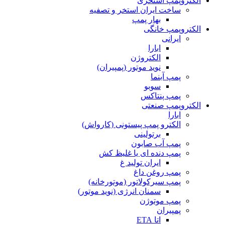
الکتروپمپ استخری
ساخت ایران استخر و تصفیه
بهار پمپ
الکتروپمپ خانگی
ایرانی
ابارا
الکتروژن
نوید موتور (پمپیران)
پمپ آبنما
سوبو
پمپ پنتاکس
الکتروپمپ صنعتی
ابارا
الکترو پمپ پیستونی (کارواش)
برتولینی
پمپ آب صابون
پمپ دنده ای یا غلیظ کش
ایران تولید غ
پمپ روغن داغ
پمپ سیرکولاتور (موتورخانه)
سمنان انرژی (نوید موتور)
پمپ موتوژن
پمپیران
اتا ETA