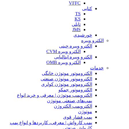
VFFC
کتابی
TS
KS
تایلی
JMS
خورشیدی
الکترو ویبره
الکترو ویبره چینی
الکترو ویبره CVM
الکترو ویبره ایتالیایی
الکترو ویبره OMB
خدمات
الکتروموتور موتوژن خانگی
الکتروموتور موتوژن صنعتی
الکتروموتور موتوژن کولری
الکتروموتور جمکو
الکتروپمپ موتوژن | معرفی و خرید انواع
پمپ‌های صنعتی موتوژن
الکتروپمپ الکتروژن
موتوژن
پمپ فشار قوی
پمپ کارواش | معرفی، کاربردها و انواع پمپ
کارواش صنعتی