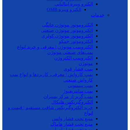
الکترو ویبره ایتالیایی
الکترو ویبره OMB
خدمات
الکتروموتور موتوژن خانگی
الکتروموتور موتوژن صنعتی
الکتروموتور موتوژن کولری
الکتروموتور جمکو
الکتروپمپ موتوژن | معرفی و خرید انواع
پمپ‌های صنعتی موتوژن
الکتروپمپ الکتروژن
موتوژن
پمپ فشار قوی
پمپ کارواش | معرفی، کاربردها و انواع پمپ
کارواش صنعتی
پمپ پیستونی
پمپ سانتریفیوژ
پمپ گریز از مرکز پمپیران
الکتروگیربکس هلیکال
خرید الکتروگیربکس شافت مستقیم | قیمت و
انواع
منبع تحت فشار واتس
منبع تحت فشار هاماک
منبع تحت فشار امرا