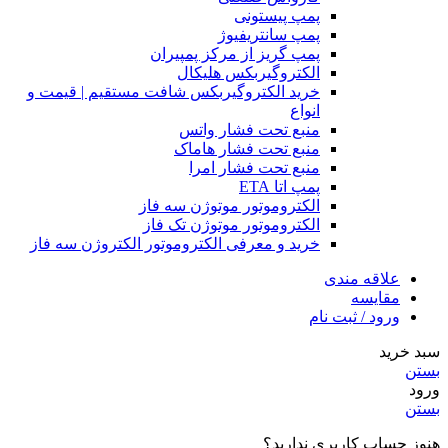
پمپ پیستونی
پمپ سانتریفیوژ
پمپ گریز از مرکز پمپیران
الکتروگیربکس هلیکال
خرید الکتروگیربکس شافت مستقیم | قیمت و
انواع
منبع تحت فشار واتس
منبع تحت فشار هاماک
منبع تحت فشار امرا
پمپ اتا ETA
الکتروموتور موتوژن سه فاز
الکتروموتور موتوژن تک فاز
خرید و معرفی الکتروموتور الکتروژن سه فاز
علاقه مندی
مقایسه
ورود / ثبت نام
سبد خرید
بستن
ورود
بستن
هنوز حساب کاربری ندارید؟