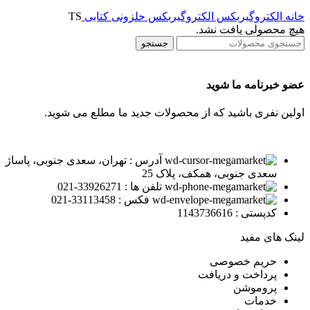
خانه
الکتروگیربکس
الکتروگیربکس حلزونی
کتابی
TS
هیچ محصولی یافت نشد.
جستجو
عضو خبرنامه ما شوید
اولین نفری باشید که از محصولات جدید ما مطلع می شوید.
آدرس : تهران، سعدی جنوبی، پاساژ
سعدی جنوبی، همکف، پلاک 25
تلفن ها : 33926271-021
فکس : 33113458-021
کدپستی : 1143736616
لینک های مفید
حریم خصوصی
پرداخت و دریافت
پروموشن
خدمات