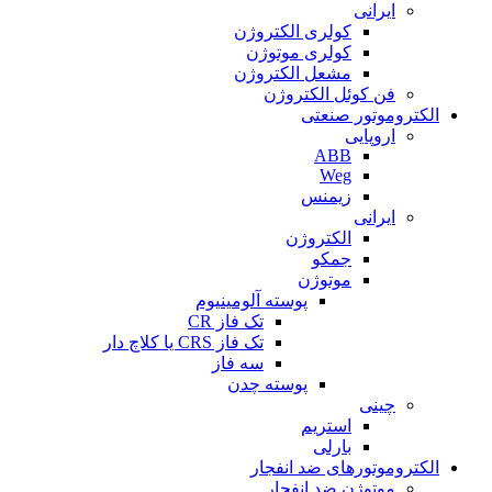
ایرانی
کولری الکتروژن
کولری موتوژن
مشعل الکتروژن
فن کوئل الکتروژن
الکتروموتور صنعتی
اروپایی
ABB
Weg
زیمنس
ایرانی
الکتروژن
جمکو
موتوژن
پوسته آلومینیوم
تک فاز CR
تک فاز CRS یا کلاچ دار
سه فاز
پوسته چدن
چینی
استریم
بارلی
الکتروموتورهای ضد انفجار
موتوژن ضد انفجار