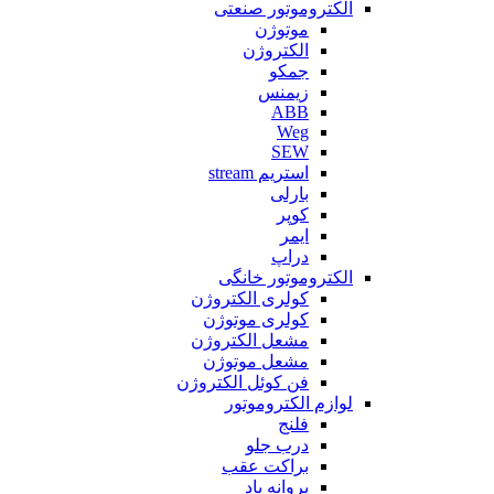
الکتروموتور صنعتی
موتوژن
الکتروژن
جمکو
زیمنس
ABB
Weg
SEW
استریم stream
بارلی
کوپر
ایمر
دراپ
الکتروموتور خانگی
کولری الکتروژن
کولری موتوژن
مشعل الکتروژن
مشعل موتوژن
فن کوئل الکتروژن
لوازم الکتروموتور
فلنج
درب جلو
براکت عقب
پروانه باد