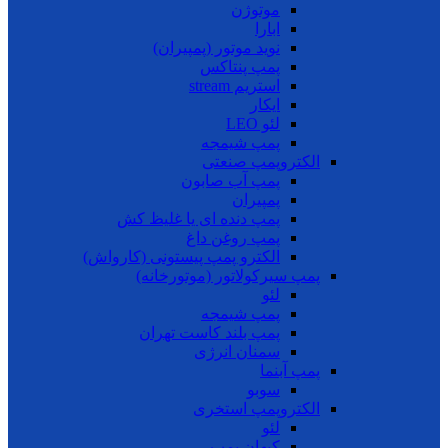
موتوژن
ابارا
نوید موتور (پمپیران)
پمپ پنتاکس
استریم stream
ایکار
لئو LEO
پمپ شیمجه
الکتروپمپ صنعتی
پمپ آب صابون
پمپیران
پمپ دنده ای یا غلیظ کش
پمپ روغن داغ
الکترو پمپ پیستونی (کارواش)
پمپ سیرکولاتور (موتورخانه)
لئو
پمپ شیمجه
پمپ بلند کاست تهران
سمنان انرژی
پمپ آبنما
سوبو
الکتروپمپ استخری
لئو
کیهان پمپ