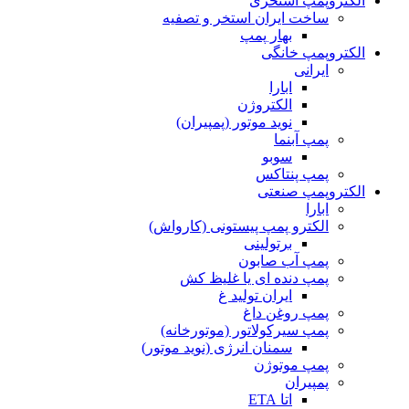
الکتروپمپ استخری
ساخت ایران استخر و تصفیه
بهار پمپ
الکتروپمپ خانگی
ایرانی
ابارا
الکتروژن
نوید موتور (پمپیران)
پمپ آبنما
سوبو
پمپ پنتاکس
الکتروپمپ صنعتی
ابارا
الکترو پمپ پیستونی (کارواش)
برتولینی
پمپ آب صابون
پمپ دنده ای یا غلیظ کش
ایران تولید غ
پمپ روغن داغ
پمپ سیرکولاتور (موتورخانه)
سمنان انرژی (نوید موتور)
پمپ موتوژن
پمپیران
اتا ETA