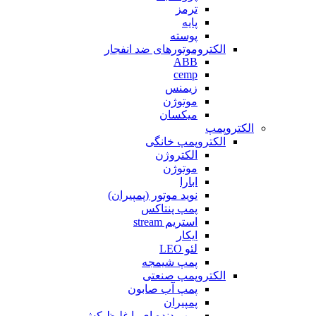
ترمز
پایه
پوسته
الکتروموتورهای ضد انفجار
ABB
cemp
زیمنس
موتوژن
میکسان
الکتروپمپ
الکتروپمپ خانگی
الکتروژن
موتوژن
ابارا
نوید موتور (پمپیران)
پمپ پنتاکس
استریم stream
ایکار
لئو LEO
پمپ شیمجه
الکتروپمپ صنعتی
پمپ آب صابون
پمپیران
پمپ دنده ای یا غلیظ کش