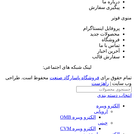
درباره ما
پیگیری سفارش
منوی فوتر
پروفایل اینستاگرام
محصولات جدید
فروشگاه
تماس با ما
آخرین اخبار
سفارش قالب
لینک شبکه های اجتماعی:
تمام حقوق برای
فروشگاه پاسارگاد صنعت
محفوظ است. طراحی
وب سایت |
راهژست
انتخاب دسته بندی
الکترو ویبره
اروپایی
الکترو ویبره OMB
چینی
الکترو ویبره CVM