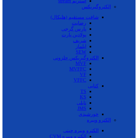
استریم stream
الکتروگیربکس
شافت مستقیم (هلیکال)
رضایت
پارس گرجی
پولادین پارت
شریف
ایلماز
SEW
الکتروگیربکس حلزونی
MVF
MVFFC
VF
VFFC
کتابی
TS
KS
تایلی
JMS
خورشیدی
الکترو ویبره
الکترو ویبره چینی
الکترو ویبره CVM