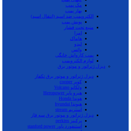
مک پمپ
بهار پمپ
الکتروپمپ ضد اسید (انتقال اسید)
پویش پمپ
منبع تحت فشار
امرا
هاماک
لیدو
واتس
پمپ کارواش خانگی
لوازم الکتروپمپ
دیزل ژنراتور و موتور برق
دیزل ژنراتور و موتور برق تکفاز
کوپر cooper
ولکانو Volcano
هیرو پاپر Heropower
هوندا Honda
هیوندا hyundai
استریم stream
دیزل ژنراتور و موتور برق سه فاز
پرکینز perkins
استنفورد پاور stanford power