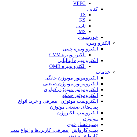
VFFC
کتابی
TS
KS
تایلی
JMS
خورشیدی
الکترو ویبره
الکترو ویبره چینی
الکترو ویبره CVM
الکترو ویبره ایتالیایی
الکترو ویبره OMB
خدمات
الکتروموتور موتوژن خانگی
الکتروموتور موتوژن صنعتی
الکتروموتور موتوژن کولری
الکتروموتور جمکو
الکتروپمپ موتوژن | معرفی و خرید انواع
پمپ‌های صنعتی موتوژن
الکتروپمپ الکتروژن
موتوژن
پمپ فشار قوی
پمپ کارواش | معرفی، کاربردها و انواع پمپ
کارواش صنعتی