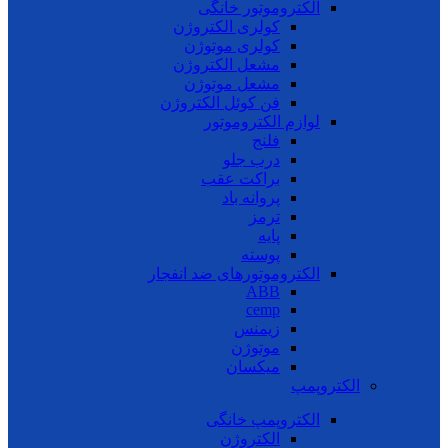
الکتروموتور خانگی
کولری الکتروژن
کولری موتوژن
مشعل الکتروژن
مشعل موتوژن
فن کوئل الکتروژن
لوازم الکتروموتور
فلنج
درب جلو
براکت عقب
پروانه باد
ترمز
پایه
پوسته
الکتروموتورهای ضد انفجار
ABB
cemp
زیمنس
موتوژن
میکسان
الکتروپمپ
الکتروپمپ خانگی
الکتروژن