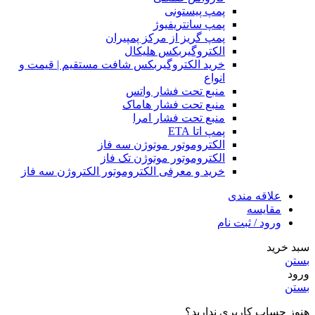
پمپ پیستونی
پمپ سانتریفیوژ
پمپ گریز از مرکز پمپیران
الکتروگیربکس هلیکال
خرید الکتروگیربکس شافت مستقیم | قیمت و
انواع
منبع تحت فشار واتس
منبع تحت فشار هاماک
منبع تحت فشار امرا
پمپ اتا ETA
الکتروموتور موتوژن سه فاز
الکتروموتور موتوژن تک فاز
خرید و معرفی الکتروموتور الکتروژن سه فاز
علاقه مندی
مقایسه
ورود / ثبت نام
سبد خرید
بستن
ورود
بستن
هنوز حساب کاربری ندارید؟