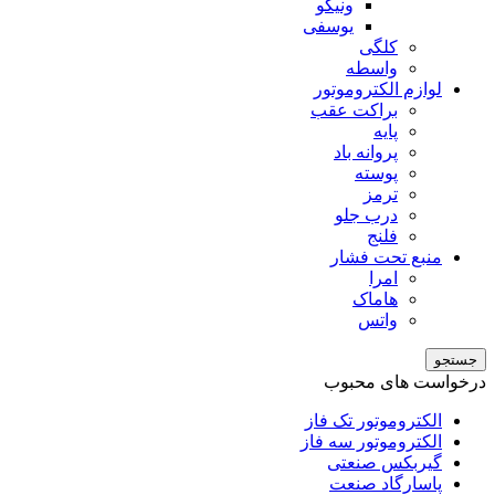
ونیکو
یوسفی
کلگی
واسطه
لوازم الکتروموتور
براکت عقب
پایه
پروانه باد
پوسته
ترمز
درب جلو
فلنج
منبع تحت فشار
امرا
هاماک
واتس
جستجو
درخواست های محبوب
الکتروموتور تک فاز
الکتروموتور سه فاز
گیربکس صنعتی
پاسارگاد صنعت