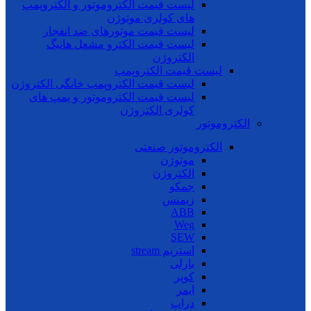
لیست قیمت الکتروموتور و الکتروپمپ
های کولری موتوژن
لیست قیمت موتورهای ضد انفجار
لیست قیمت الکترو مشعل هانیگ
الکتروژن
لیست قیمت الکتروپمپ
لیست قیمت الکتروپمپ خانگی الکتروژن
لیست قیمت الکتروموتور و پمپ های
کولری الکتروژن
الکتروموتور
الکتروموتور صنعتی
موتوژن
الکتروژن
جمکو
زیمنس
ABB
Weg
SEW
استریم stream
بارلی
کوپر
ایمر
دراپ