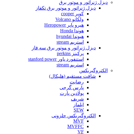
دیزل ژنراتور و موتور برق
دیزل ژنراتور و موتور برق تکفاز
کوپر cooper
ولکانو Volcano
هیرو پاپر Heropower
هوندا Honda
هیوندا hyundai
استریم stream
دیزل ژنراتور و موتور برق سه فاز
پرکینز perkins
استنفورد پاور stanford power
استریم stream
الکتروگیربکس
شافت مستقیم (هلیکال)
رضایت
پارس گرجی
پولادین پارت
شریف
ایلماز
SEW
الکتروگیربکس حلزونی
MVF
MVFFC
VF