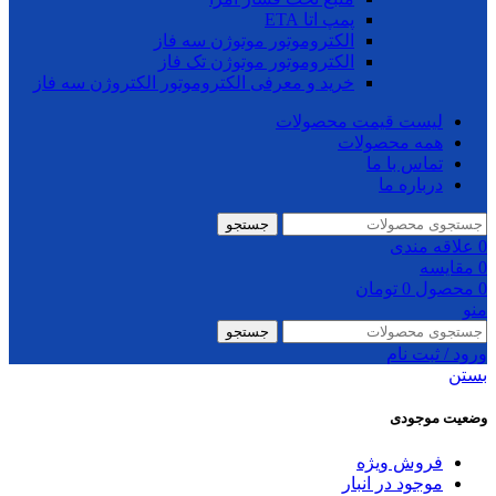
پمپ اتا ETA
الکتروموتور موتوژن سه فاز
الکتروموتور موتوژن تک فاز
خرید و معرفی الکتروموتور الکتروژن سه فاز
لیست قیمت محصولات
همه محصولات
تماس با ما
درباره ما
جستجو
0
علاقه مندی
0
مقایسه
0
محصول
0
تومان
منو
جستجو
ورود / ثبت نام
بستن
وضعیت موجودی
فروش ویژه
موجود در انبار