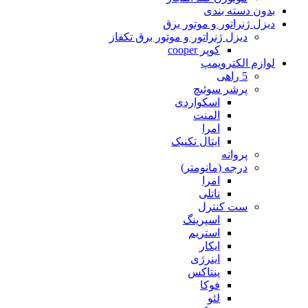
بدون دسته بندی
دیزل ژنراتور و موتور برق
دیزل ژنراتور و موتور برق تکفاز
کوپر cooper
لوازم الکتروپمپ
5 راهی
پرشر سوئیچ
اسکواردی
المنت
امرا
ایتال تکنیک
پروانه
درجه (مانومتر)
امرا
ناتلی
ست کنترل
اسپرینگ
استریم
ایکار
اینرژی
پنتاکس
فوکا
لئو