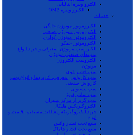
الکترو ویبره ایتالیایی
الکترو ویبره OMB
خدمات
الکتروموتور موتوژن خانگی
الکتروموتور موتوژن صنعتی
الکتروموتور موتوژن کولری
الکتروموتور جمکو
الکتروپمپ موتوژن | معرفی و خرید انواع
پمپ‌های صنعتی موتوژن
الکتروپمپ الکتروژن
موتوژن
پمپ فشار قوی
پمپ کارواش | معرفی، کاربردها و انواع پمپ
کارواش صنعتی
پمپ پیستونی
پمپ سانتریفیوژ
پمپ گریز از مرکز پمپیران
الکتروگیربکس هلیکال
خرید الکتروگیربکس شافت مستقیم | قیمت و
انواع
منبع تحت فشار واتس
منبع تحت فشار هاماک
منبع تحت فشار امرا