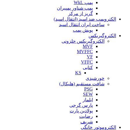
پمپ WkL
پمپ شناور پمپیران
گریز از مرکز
الکتروپمپ ضد اسید (انتقال اسید)
ساخت ایران انتقال اسید
پویش پمپ
الکتروگیربکس
الکتروگیربکس حلزونی
MVF
MVFFC
VF
VFFC
کتابی
KS
خورشیدی
شافت مستقیم (هلیکال)
PSG
SEW
ایلماز
پارس گرجی
پولادین پارت
رضایت
شریف
الکتروموتور خانگی