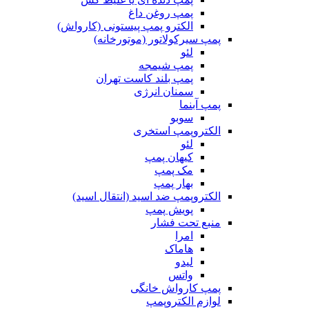
پمپ روغن داغ
الکترو پمپ پیستونی (کارواش)
پمپ سیرکولاتور (موتورخانه)
لئو
پمپ شیمجه
پمپ بلند کاست تهران
سمنان انرژی
پمپ آبنما
سوبو
الکتروپمپ استخری
لئو
کیهان پمپ
مک پمپ
بهار پمپ
الکتروپمپ ضد اسید (انتقال اسید)
پویش پمپ
منبع تحت فشار
امرا
هاماک
لیدو
واتس
پمپ کارواش خانگی
لوازم الکتروپمپ