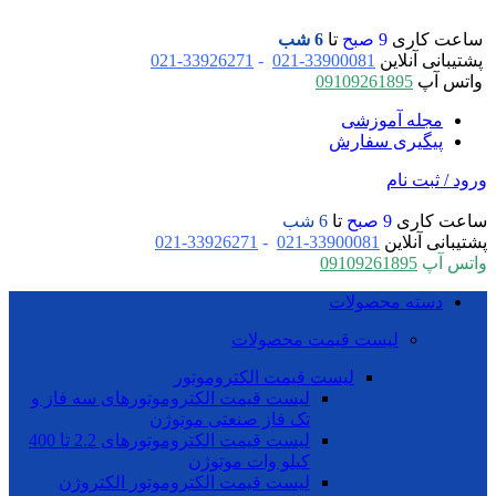
ساعت کاری
9 صبح
تا
6 شب
پشتیبانی آنلاین
33900081-021
-
33926271-021
واتس آپ
09109261895
مجله آموزشی
پیگیری سفارش
ورود / ثبت نام
ساعت کاری
9 صبح
تا
6 شب
پشتیبانی آنلاین
33900081-021
-
33926271-021
واتس آپ
09109261895
دسته محصولات
لیست قیمت محصولات
لیست قیمت الکتروموتور
لیست قیمت الکتروموتورهای سه فاز و
تک فاز صنعتی موتوژن
لیست قیمت الکتروموتورهای 2.2 تا 400
کیلو وات موتوژن
لیست قیمت الکتروموتور الکتروژن