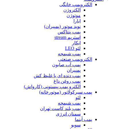
الکتروپمپ خانگی
الکتروژن
موتوژن
ابارا
نوید موتور (پمپیران)
پمپ پنتاکس
استریم stream
ایکار
لئو LEO
پمپ شیمجه
الکتروپمپ صنعتی
پمپ آب صابون
پمپیران
پمپ دنده ای یا غلیظ کش
پمپ روغن داغ
الکترو پمپ پیستونی (کارواش)
پمپ سیرکولاتور (موتورخانه)
لئو
پمپ شیمجه
پمپ بلند کاست تهران
سمنان انرژی
پمپ آبنما
سوبو