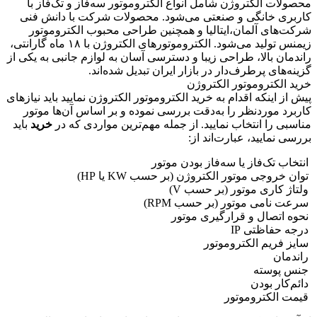
جتی
محصولات الکتروژن شامل انواع الکتروموتور سه‌فاز و تک‌فاز با
مدل
کاربری خانگی و صنعتی می‌شود. محصولات شرکت با دانش فنی
CAM100
شرکت‌های آلمان،ایتالیا و همچنین طراحی محبوب الکتروموتور
تکفاز
زیمنس تولید می‌شود. الکتروموتورهای الکتروژن با ۱۸ ماه گارانتی،
الکتروژن
راندمان بالا، طراحی زیبا و دسترسی آسان به لوازم جانبی به یکی از
عدد
گزینه‌های پرطرف‌دار در بازار ایران تبدیل شده‌اند.
خرید الکتروموتور الکتروژن
پیش از اینکه اقدام به خرید الکتروموتور الکتروژن نمایید باید نیازهای
کاربرد موردنظر را به‌دقت بررسی نموده و بر اساس آن‌ها موتور
مناسبی را انتخاب نمایید. از جمله مهم‌ترین مواردی که در
خرید
باید
بررسی نمایید، عبارت‌اند از:
انتخاب تک‌فاز یا سه‌فاز بودن موتور
توان خروجی موتور الکتروژن (بر حسب KW یا HP)
ولتاژ کاری موتور (بر حسب V)
سرعت نامی موتور (بر حسب RPM)
نحوه اتصال و قرارگیری موتور
درجه حفاظتی IP
سایز فریم الکتروموتور
راندمان
جنس پوسته
دائم‌کار بودن
قیمت الکتروموتور