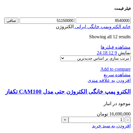
فیلر قیمت
حداقل
حداكثر
صافی
قیمت
قيمت
خانه
الکتروپمپ خانگی
ایرانی
الکتروژن
Sorted
Showing all 12 results
by
مشاهده فیلترها
latest
نمایش
9
12
18
24
Add to compare
مشاهده سریع
افزودن به علاقه مندی
الکترو پمپ خانگی الکتروژن جتی مدل CAM100 تکفاز
موجود در انبار
16,690,000
تومان
الکترو
پمپ
افزودن به سبد خرید
خانگی