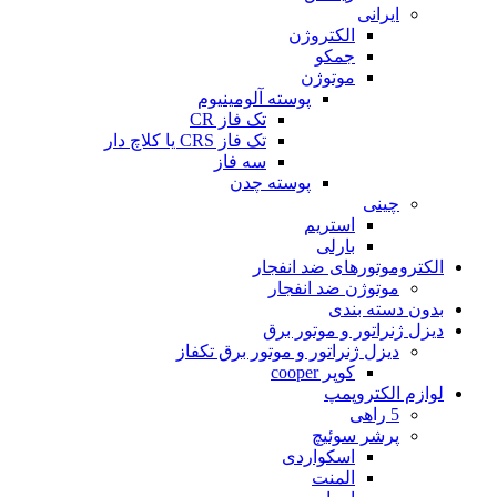
ایرانی
الکتروژن
جمکو
موتوژن
پوسته آلومینیوم
تک فاز CR
تک فاز CRS یا کلاچ دار
سه فاز
پوسته چدن
چینی
استریم
بارلی
الکتروموتورهای ضد انفجار
موتوژن ضد انفجار
بدون دسته بندی
دیزل ژنراتور و موتور برق
دیزل ژنراتور و موتور برق تکفاز
کوپر cooper
لوازم الکتروپمپ
5 راهی
پرشر سوئیچ
اسکواردی
المنت