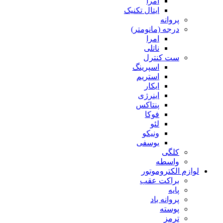
امرا
ایتال تکنیک
پروانه
درجه (مانومتر)
امرا
ناتلی
ست کنترل
اسپرینگ
استریم
ایکار
اینرژی
پنتاکس
فوکا
لئو
ونیکو
یوسفی
کلگی
واسطه
لوازم الکتروموتور
براکت عقب
پایه
پروانه باد
پوسته
ترمز