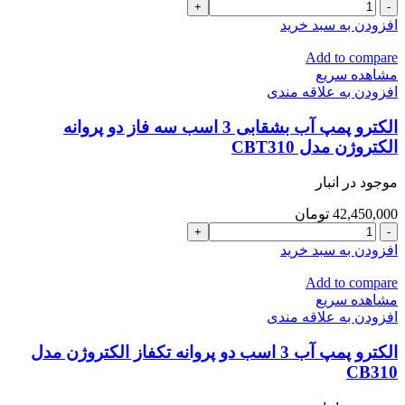
الکترو
پمپ
افزودن به سبد خرید
سوپر
سایلنت
Add to compare
400
مشاهده سریع
وات
افزودن به علاقه مندی
الکتروژن
مدل
الکترو پمپ آب بشقابی 3 اسب سه فاز دو پروانه
WGZ15-
الکتروژن مدل CBT310
35EA
عدد
موجود در انبار
42,450,000
تومان
الکترو
پمپ
افزودن به سبد خرید
آب
بشقابی
Add to compare
3
مشاهده سریع
اسب
افزودن به علاقه مندی
سه
فاز
الکترو پمپ آب 3 اسب دو پروانه تکفاز الکتروژن مدل
دو
CB310
پروانه
الکتروژن