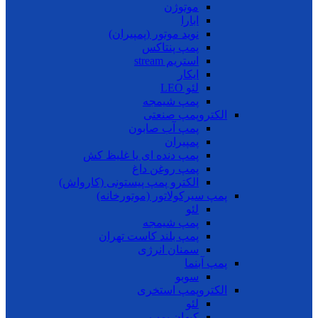
موتوژن
ابارا
نوید موتور (پمپیران)
پمپ پنتاکس
استریم stream
ایکار
لئو LEO
پمپ شیمجه
الکتروپمپ صنعتی
پمپ آب صابون
پمپیران
پمپ دنده ای یا غلیظ کش
پمپ روغن داغ
الکترو پمپ پیستونی (کارواش)
پمپ سیرکولاتور (موتورخانه)
لئو
پمپ شیمجه
پمپ بلند کاست تهران
سمنان انرژی
پمپ آبنما
سوبو
الکتروپمپ استخری
لئو
کیهان پمپ