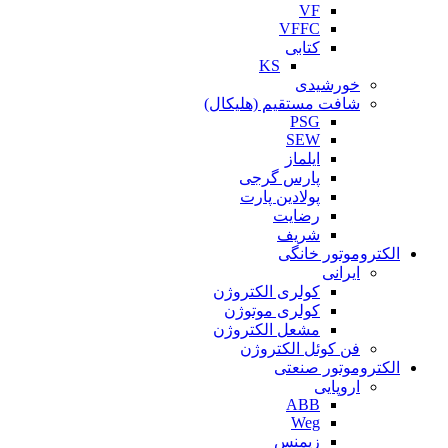
VF
VFFC
کتابی
KS
خورشیدی
شافت مستقیم (هلیکال)
PSG
SEW
ایلماز
پارس گرجی
پولادین پارت
رضایت
شریف
الکتروموتور خانگی
ایرانی
کولری الکتروژن
کولری موتوژن
مشعل الکتروژن
فن کوئل الکتروژن
الکتروموتور صنعتی
اروپایی
ABB
Weg
زیمنس