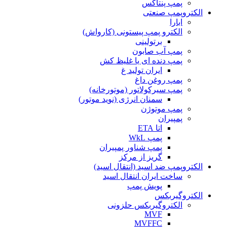
پمپ پنتاکس
الکتروپمپ صنعتی
ابارا
الکترو پمپ پیستونی (کارواش)
برتولینی
پمپ آب صابون
پمپ دنده ای یا غلیظ کش
ایران تولید غ
پمپ روغن داغ
پمپ سیرکولاتور (موتورخانه)
سمنان انرژی (نوید موتور)
پمپ موتوژن
پمپیران
اتا ETA
پمپ WkL
پمپ شناور پمپیران
گریز از مرکز
الکتروپمپ ضد اسید (انتقال اسید)
ساخت ایران انتقال اسید
پویش پمپ
الکتروگیربکس
الکتروگیربکس حلزونی
MVF
MVFFC