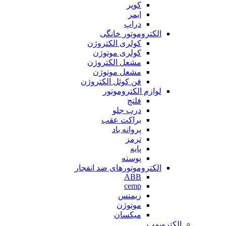
کوپر
ایمر
دراپ
الکتروموتور خانگی
کولری الکتروژن
کولری موتوژن
مشعل الکتروژن
مشعل موتوژن
فن کوئل الکتروژن
لوازم الکتروموتور
فلنج
درب جلو
براکت عقب
پروانه باد
ترمز
پایه
پوسته
الکتروموتورهای ضد انفجار
ABB
cemp
زیمنس
موتوژن
میکسان
الکتروپمپ