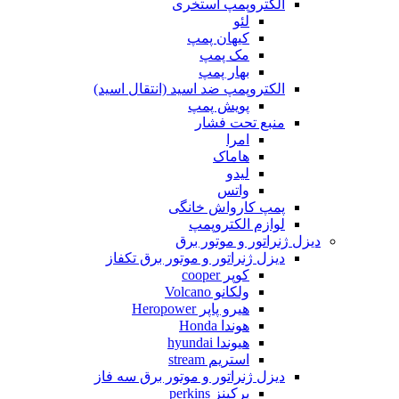
الکتروپمپ استخری
لئو
کیهان پمپ
مک پمپ
بهار پمپ
الکتروپمپ ضد اسید (انتقال اسید)
پویش پمپ
منبع تحت فشار
امرا
هاماک
لیدو
واتس
پمپ کارواش خانگی
لوازم الکتروپمپ
دیزل ژنراتور و موتور برق
دیزل ژنراتور و موتور برق تکفاز
کوپر cooper
ولکانو Volcano
هیرو پاپر Heropower
هوندا Honda
هیوندا hyundai
استریم stream
دیزل ژنراتور و موتور برق سه فاز
پرکینز perkins