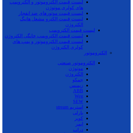
لیست قیمت الکتروموتور و الکتروپمپ
های کولری موتوژن
لیست قیمت موتورهای ضد انفجار
لیست قیمت الکترو مشعل هانیگ
الکتروژن
لیست قیمت الکتروپمپ
لیست قیمت الکتروپمپ خانگی الکتروژن
لیست قیمت الکتروموتور و پمپ های
کولری الکتروژن
الکتروموتور
الکتروموتور صنعتی
موتوژن
الکتروژن
جمکو
زیمنس
ABB
Weg
SEW
استریم stream
بارلی
کوپر
ایمر
دراپ