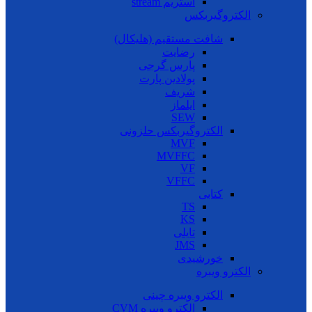
استریم stream
الکتروگیربکس
شافت مستقیم (هلیکال)
رضایت
پارس گرجی
پولادین پارت
شریف
ایلماز
SEW
الکتروگیربکس حلزونی
MVF
MVFFC
VF
VFFC
کتابی
TS
KS
تایلی
JMS
خورشیدی
الکترو ویبره
الکترو ویبره چینی
الکترو ویبره CVM