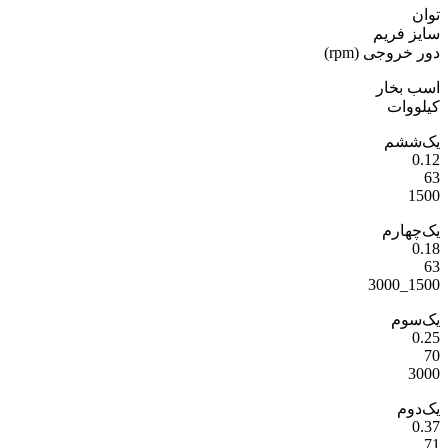
توان
سایز فریم
دور خروجی (rpm)
اسب بخار
کیلووات
یک‌ششم
0.12
63
1500
یک‌چهارم
0.18
63
1500_3000
یک‌سوم
0.25
70
3000
یک‌دوم
0.37
71