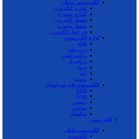
الکتروموتور خانگی
کولری الکتروژن
کولری موتوژن
مشعل الکتروژن
مشعل موتوژن
فن کوئل الکتروژن
لوازم الکتروموتور
فلنج
درب جلو
براکت عقب
پروانه باد
ترمز
پایه
پوسته
الکتروموتورهای ضد انفجار
ABB
cemp
زیمنس
موتوژن
میکسان
الکتروپمپ
الکتروپمپ خانگی
الکتروژن