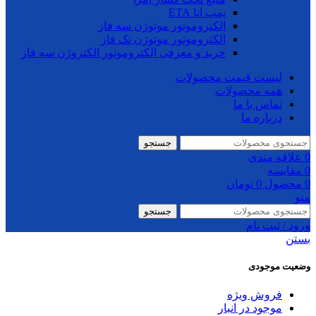
پمپ اتا ETA
الکتروموتور موتوژن سه فاز
الکتروموتور موتوژن تک فاز
خرید و معرفی الکتروموتور الکتروژن سه فاز
لیست قیمت محصولات
همه محصولات
تماس با ما
درباره ما
جستجو
0
علاقه مندی
0
مقایسه
0
محصول
0
تومان
منو
جستجو
ورود / ثبت نام
بستن
وضعیت موجودی
فروش ویژه
موجود در انبار