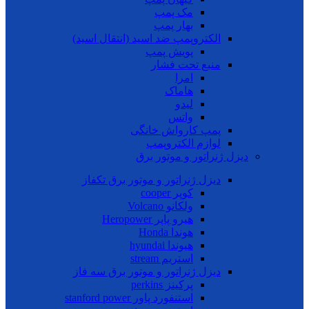
مک پمپ
بهار پمپ
الکتروپمپ ضد اسید (انتقال اسید)
پویش پمپ
منبع تحت فشار
امرا
هاماک
لیدو
واتس
پمپ کارواش خانگی
لوازم الکتروپمپ
دیزل ژنراتور و موتور برق
دیزل ژنراتور و موتور برق تکفاز
کوپر cooper
ولکانو Volcano
هیرو پاپر Heropower
هوندا Honda
هیوندا hyundai
استریم stream
دیزل ژنراتور و موتور برق سه فاز
پرکینز perkins
استنفورد پاور stanford power