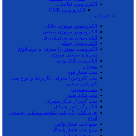
الکترو ویبره ایتالیایی
الکترو ویبره OMB
خدمات
الکتروموتور موتوژن خانگی
الکتروموتور موتوژن صنعتی
الکتروموتور موتوژن کولری
الکتروموتور جمکو
الکتروپمپ موتوژن | معرفی و خرید انواع
پمپ‌های صنعتی موتوژن
الکتروپمپ الکتروژن
موتوژن
پمپ فشار قوی
پمپ کارواش | معرفی، کاربردها و انواع پمپ
کارواش صنعتی
پمپ پیستونی
پمپ سانتریفیوژ
پمپ گریز از مرکز پمپیران
الکتروگیربکس هلیکال
خرید الکتروگیربکس شافت مستقیم | قیمت و
انواع
منبع تحت فشار واتس
منبع تحت فشار هاماک
منبع تحت فشار امرا