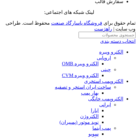
سفارش قالب
لینک شبکه های اجتماعی:
تمام حقوق برای
فروشگاه پاسارگاد صنعت
محفوظ است. طراحی
وب سایت |
راهژست
انتخاب دسته بندی
الکترو ویبره
اروپایی
الکترو ویبره OMB
چینی
الکترو ویبره CVM
الکتروپمپ استخری
ساخت ایران استخر و تصفیه
بهار پمپ
الکتروپمپ خانگی
ایرانی
ابارا
الکتروژن
نوید موتور (پمپیران)
پمپ آبنما
سوبو