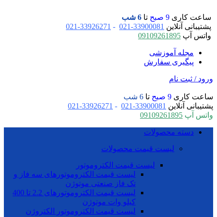
ساعت کاری
9 صبح
تا
6 شب
پشتیبانی آنلاین
33900081-021
-
33926271-021
واتس آپ
09109261895
مجله آموزشی
پیگیری سفارش
ورود / ثبت نام
ساعت کاری
9 صبح
تا
6 شب
پشتیبانی آنلاین
33900081-021
-
33926271-021
واتس آپ
09109261895
دسته محصولات
لیست قیمت محصولات
لیست قیمت الکتروموتور
لیست قیمت الکتروموتورهای سه فاز و
تک فاز صنعتی موتوژن
لیست قیمت الکتروموتورهای 2.2 تا 400
کیلو وات موتوژن
لیست قیمت الکتروموتور الکتروژن