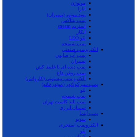
موتوژن
ابارا
نوید موتور (پمپیران)
پمپ پنتاکس
استریم stream
ایکار
لئو LEO
پمپ شیمجه
الکتروپمپ صنعتی
پمپ آب صابون
پمپیران
پمپ دنده ای یا غلیظ کش
پمپ روغن داغ
الکترو پمپ پیستونی (کارواش)
پمپ سیرکولاتور (موتورخانه)
لئو
پمپ شیمجه
پمپ بلند کاست تهران
سمنان انرژی
پمپ آبنما
سوبو
الکتروپمپ استخری
لئو
کیهان پمپ