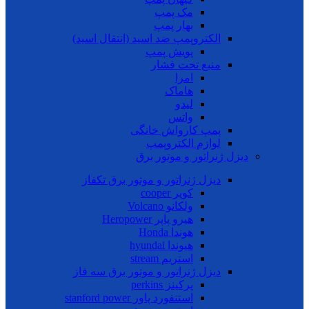
مک پمپ
بهار پمپ
الکتروپمپ ضد اسید (انتقال اسید)
پویش پمپ
منبع تحت فشار
امرا
هاماک
لیدو
واتس
پمپ کارواش خانگی
لوازم الکتروپمپ
دیزل ژنراتور و موتور برق
دیزل ژنراتور و موتور برق تکفاز
کوپر cooper
ولکانو Volcano
هیرو پاپر Heropower
هوندا Honda
هیوندا hyundai
استریم stream
دیزل ژنراتور و موتور برق سه فاز
پرکینز perkins
استنفورد پاور stanford power