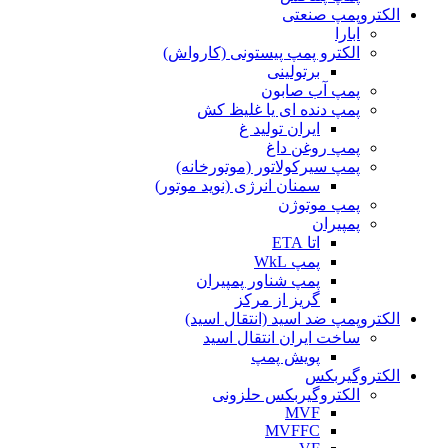
الکتروپمپ صنعتی
ابارا
الکترو پمپ پیستونی (کارواش)
برتولینی
پمپ آب صابون
پمپ دنده ای یا غلیظ کش
ایران تولید غ
پمپ روغن داغ
پمپ سیرکولاتور (موتورخانه)
سمنان انرژی (نوید موتور)
پمپ موتوژن
پمپیران
اتا ETA
پمپ WkL
پمپ شناور پمپیران
گریز از مرکز
الکتروپمپ ضد اسید (انتقال اسید)
ساخت ایران انتقال اسید
پویش پمپ
الکتروگیربکس
الکتروگیربکس حلزونی
MVF
MVFFC