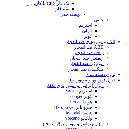
تک فاز CRS یا کلاچ دار
سه فاز
پوسته چدن
چینی
استریم
بارلی
کوپر
الکتروموتورهای ضد انفجار
ABB ضد انفجار
cemp ضد انفجار
زیمنس ضد انفجار
موتوژن ضد انفجار
میکسان ضد انفجار
بدون دسته بندی
دیزل ژنراتور و موتور برق
دیزل ژنراتور و موتور برق تکفاز
استریم stream
کوپر cooper
هوندا Honda
هیرو پاپر Heropower
هیوندا hyundai
ولکانو Volcano
دیزل ژنراتور و موتور برق سه فاز