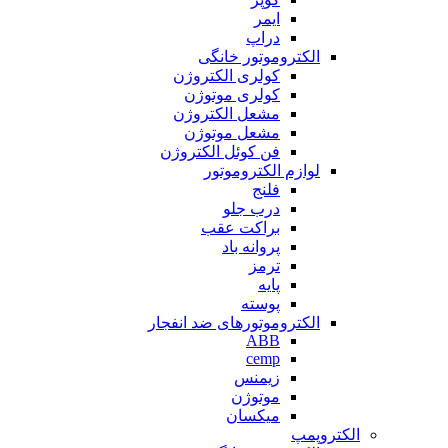
ایمر
دراپ
الکتروموتور خانگی
کولری الکتروژن
کولری موتوژن
مشعل الکتروژن
مشعل موتوژن
فن کوئل الکتروژن
لوازم الکتروموتور
فلنج
درب جلو
براکت عقب
پروانه باد
ترمز
پایه
پوسته
الکتروموتورهای ضد انفجار
ABB
cemp
زیمنس
موتوژن
میکسان
الکتروپمپ