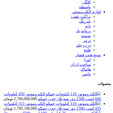
کلگی
واسطه
لوازم الکتروموتور
براکت عقب
بلبرینگ
پایه
پروانه باد
پوسته
ترمز
درب جلو
فلنج
منبع تحت فشار
امرا
ساخت ایران
هاماک
واتس
محصولات
الکتروموتور 450 کیلووات
600 اسب 1500 دور سه فاز چدن جمکو
2,700,000,000
تومان
الکتروموتور 315 کیلووات
435 اسب 1500 دور سه فاز چدن جمکو
1,785,100,000
تومان