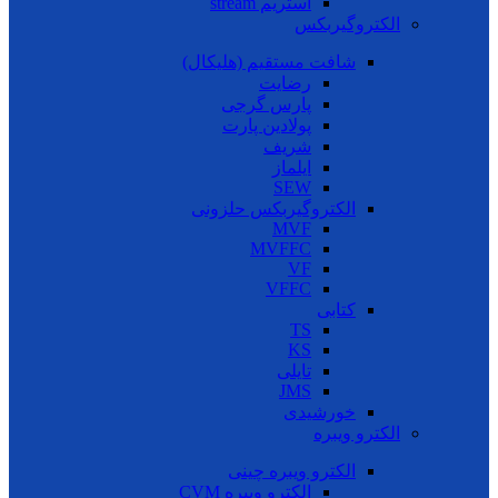
استریم stream
الکتروگیربکس
شافت مستقیم (هلیکال)
رضایت
پارس گرجی
پولادین پارت
شریف
ایلماز
SEW
الکتروگیربکس حلزونی
MVF
MVFFC
VF
VFFC
کتابی
TS
KS
تایلی
JMS
خورشیدی
الکترو ویبره
الکترو ویبره چینی
الکترو ویبره CVM