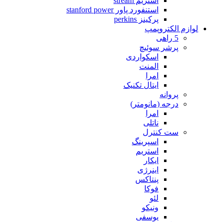
استریم stream
استنفورد پاور stanford power
پرکینز perkins
لوازم الکتروپمپ
5 راهی
پرشر سوئیچ
اسکواردی
المنت
امرا
ایتال تکنیک
پروانه
درجه (مانومتر)
امرا
ناتلی
ست کنترل
اسپرینگ
استریم
ایکار
اینرژی
پنتاکس
فوکا
لئو
ونیکو
یوسفی