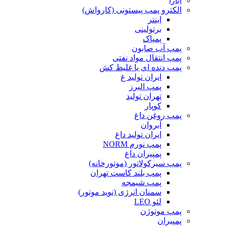
ابارا
الکترو پمپ پیستونی (کارواش)
اینتر
برتولینی
پمپاک
پمپ آب صابون
پمپ انتقال مواد نفتی
پمپ دنده ای یا غلیظ کش
ایران تولید غ
پمپ البرز
تهران تولید
کوپار
پمپ روغن داغ
آبروان
ایران تولید داغ
پمپ نورم NORM
پمپیران داغ
پمپ سیرکولاتور (موتورخانه)
پمپ بلند کاست تهران
پمپ شیمجه
سمنان انرژی (نوید موتور)
لئو LEO
پمپ موتوژن
پمپیران