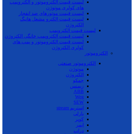
لیست قیمت الکتروموتور و الکتروپمپ
های کولری موتوژن
لیست قیمت موتورهای ضد انفجار
لیست قیمت الکترو مشعل هانیگ
الکتروژن
لیست قیمت الکتروپمپ
لیست قیمت الکتروپمپ خانگی الکتروژن
لیست قیمت الکتروموتور و پمپ های
کولری الکتروژن
الکتروموتور
الکتروموتور صنعتی
موتوژن
الکتروژن
جمکو
زیمنس
ABB
Weg
SEW
استریم stream
بارلی
کوپر
ایمر
دراپ