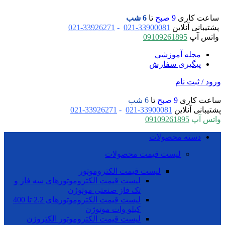
ساعت کاری
9 صبح
تا
6 شب
پشتیبانی آنلاین
33900081-021
-
33926271-021
واتس آپ
09109261895
مجله آموزشی
پیگیری سفارش
ورود / ثبت نام
ساعت کاری
9 صبح
تا
6 شب
پشتیبانی آنلاین
33900081-021
-
33926271-021
واتس آپ
09109261895
دسته محصولات
لیست قیمت محصولات
لیست قیمت الکتروموتور
لیست قیمت الکتروموتورهای سه فاز و
تک فاز صنعتی موتوژن
لیست قیمت الکتروموتورهای 2.2 تا 400
کیلو وات موتوژن
لیست قیمت الکتروموتور الکتروژن