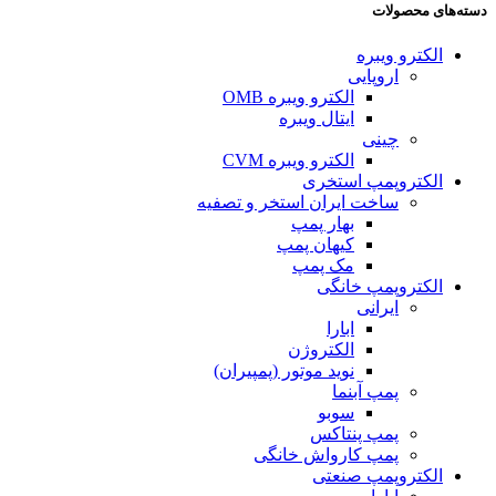
دسته‌های محصولات
الکترو ویبره
اروپایی
الکترو ویبره OMB
ایتال ویبره
چینی
الکترو ویبره CVM
الکتروپمپ استخری
ساخت ایران استخر و تصفیه
بهار پمپ
کیهان پمپ
مک پمپ
الکتروپمپ خانگی
ایرانی
ابارا
الکتروژن
نوید موتور (پمپیران)
پمپ آبنما
سوبو
پمپ پنتاکس
پمپ کارواش خانگی
الکتروپمپ صنعتی