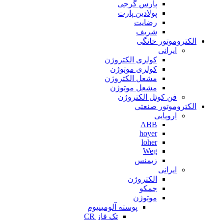
پارس گرجی
پولادین پارت
رضایت
شریف
الکتروموتور خانگی
ایرانی
کولری الکتروژن
کولری موتوژن
مشعل الکتروژن
مشعل موتوژن
فن کوئل الکتروژن
الکتروموتور صنعتی
اروپایی
ABB
hoyer
loher
Weg
زیمنس
ایرانی
الکتروژن
جمکو
موتوژن
پوسته آلومینیوم
تک فاز CR