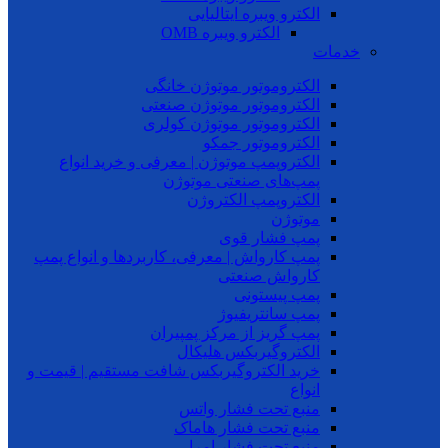
الکترو ویبره ایتالیایی
الکترو ویبره OMB
خدمات
الکتروموتور موتوژن خانگی
الکتروموتور موتوژن صنعتی
الکتروموتور موتوژن کولری
الکتروموتور جمکو
الکتروپمپ موتوژن | معرفی و خرید انواع
پمپ‌های صنعتی موتوژن
الکتروپمپ الکتروژن
موتوژن
پمپ فشار قوی
پمپ کارواش | معرفی، کاربردها و انواع پمپ
کارواش صنعتی
پمپ پیستونی
پمپ سانتریفیوژ
پمپ گریز از مرکز پمپیران
الکتروگیربکس هلیکال
خرید الکتروگیربکس شافت مستقیم | قیمت و
انواع
منبع تحت فشار واتس
منبع تحت فشار هاماک
منبع تحت فشار امرا