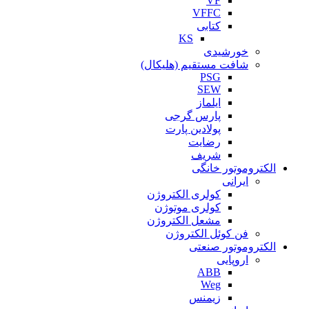
VF
VFFC
کتابی
KS
خورشیدی
شافت مستقیم (هلیکال)
PSG
SEW
ایلماز
پارس گرجی
پولادین پارت
رضایت
شریف
الکتروموتور خانگی
ایرانی
کولری الکتروژن
کولری موتوژن
مشعل الکتروژن
فن کوئل الکتروژن
الکتروموتور صنعتی
اروپایی
ABB
Weg
زیمنس