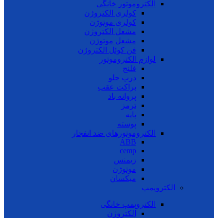
الکتروموتور خانگی
کولری الکتروژن
کولری موتوژن
مشعل الکتروژن
مشعل موتوژن
فن کوئل الکتروژن
لوازم الکتروموتور
فلنج
درب جلو
براکت عقب
پروانه باد
ترمز
پایه
پوسته
الکتروموتورهای ضد انفجار
ABB
cemp
زیمنس
موتوژن
میکسان
الکتروپمپ
الکتروپمپ خانگی
الکتروژن