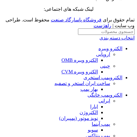
لینک شبکه های اجتماعی:
تمام حقوق برای
فروشگاه پاسارگاد صنعت
محفوظ است. طراحی
وب سایت |
راهژست
انتخاب دسته بندی
الکترو ویبره
اروپایی
الکترو ویبره OMB
چینی
الکترو ویبره CVM
الکتروپمپ استخری
ساخت ایران استخر و تصفیه
بهار پمپ
الکتروپمپ خانگی
ایرانی
ابارا
الکتروژن
نوید موتور (پمپیران)
پمپ آبنما
سوبو
پمپ پنتاکس