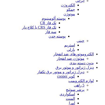
ایرانی
الکتروژن
جمکو
موتوژن
پوسته آلومینیوم
تک فاز CR
تک فاز CRS یا کلاچ دار
سه فاز
پوسته چدن
چینی
استریم
بارلی
الکتروموتورهای ضد انفجار
موتوژن ضد انفجار
بدون دسته بندی
دیزل ژنراتور و موتور برق
دیزل ژنراتور و موتور برق تکفاز
کوپر cooper
لوازم الکتروپمپ
5 راهی
پرشر سوئیچ
اسکواردی
المنت
امرا