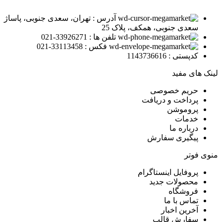
آدرس : تهران، سعدی جنوبی، پاساژ
سعدی جنوبی، همکف، پلاک 25
تلفن ها : 33926271-021
فکس : 33113458-021
کدپستی : 1143736616
لینک های مفید
حریم خصوصی
پرداخت و دریافت
پروموشن
خدمات
درباره ما
پیگیری سفارش
منوی فوتر
پروفایل اینستاگرام
محصولات جدید
فروشگاه
تماس با ما
آخرین اخبار
سفارش قالب