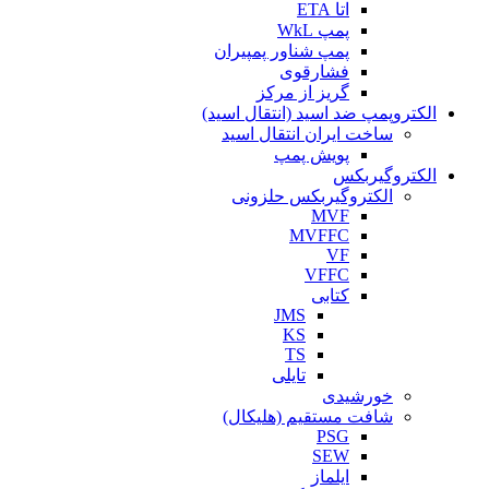
اتا ETA
پمپ WkL
پمپ شناور پمپیران
فشارقوی
گریز از مرکز
الکتروپمپ ضد اسید (انتقال اسید)
ساخت ایران انتقال اسید
پویش پمپ
الکتروگیربکس
الکتروگیربکس حلزونی
MVF
MVFFC
VF
VFFC
کتابی
JMS
KS
TS
تایلی
خورشیدی
شافت مستقیم (هلیکال)
PSG
SEW
ایلماز