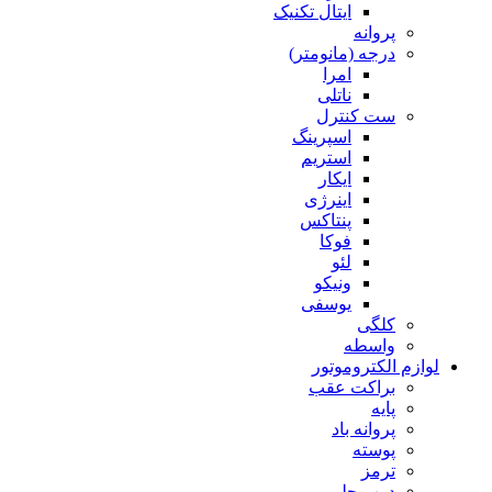
ایتال تکنیک
پروانه
درجه (مانومتر)
امرا
ناتلی
ست کنترل
اسپرینگ
استریم
ایکار
اینرژی
پنتاکس
فوکا
لئو
ونیکو
یوسفی
کلگی
واسطه
لوازم الکتروموتور
براکت عقب
پایه
پروانه باد
پوسته
ترمز
درب جلو