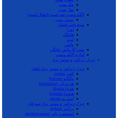
مک پمپ
بهار پمپ
الکتروپمپ ضد اسید (انتقال اسید)
پویش پمپ
منبع تحت فشار
امرا
هاماک
لیدو
واتس
پمپ کارواش خانگی
لوازم الکتروپمپ
دیزل ژنراتور و موتور برق
دیزل ژنراتور و موتور برق تکفاز
کوپر cooper
ولکانو Volcano
هیرو پاپر Heropower
هوندا Honda
هیوندا hyundai
استریم stream
دیزل ژنراتور و موتور برق سه فاز
پرکینز perkins
استنفورد پاور stanford power