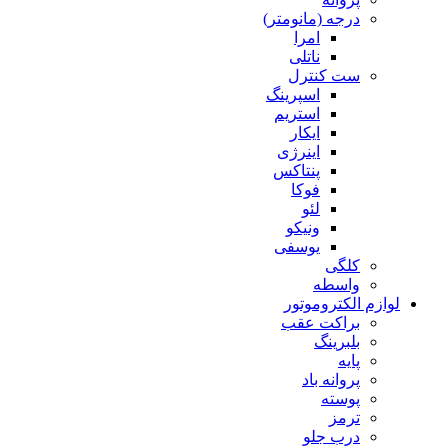
درجه (مانومتر)
امرا
ناتلی
ست کنترل
اسپرینگ
استریم
ایکار
اینرژی
پنتاکس
فوکا
لئو
ونیکو
یوسفی
کلگی
واسطه
لوازم الکتروموتور
براکت عقب
بلبرینگ
پایه
پروانه باد
پوسته
ترمز
درب جلو