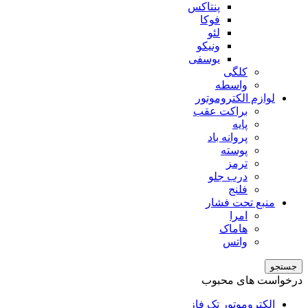
پنتاکس
فوکا
لئو
ونیکو
یوسفی
کلگی
واسطه
لوازم الکتروموتور
براکت عقب
پایه
پروانه باد
پوسته
ترمز
درب جلو
فلنج
منبع تحت فشار
امرا
هاماک
واتس
جستجو
درخواست های محبوب
الکتروموتور تک فاز