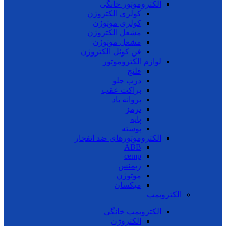
الکتروموتور خانگی
کولری الکتروژن
کولری موتوژن
مشعل الکتروژن
مشعل موتوژن
فن کوئل الکتروژن
لوازم الکتروموتور
فلنج
درب جلو
براکت عقب
پروانه باد
ترمز
پایه
پوسته
الکتروموتورهای ضد انفجار
ABB
cemp
زیمنس
موتوژن
میکسان
الکتروپمپ
الکتروپمپ خانگی
الکتروژن