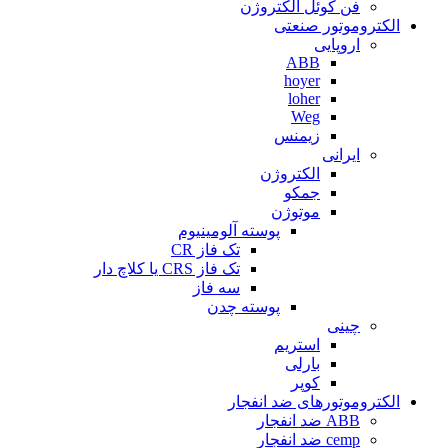
فن کوئل الکتروژن
الکتروموتور صنعتی
اروپایی
ABB
hoyer
loher
Weg
زیمنس
ایرانی
الکتروژن
جمکو
موتوژن
پوسته آلومینیوم
تک فاز CR
تک فاز CRS یا کلاچ دار
سه فاز
پوسته چدن
چینی
استریم
بارلی
کوپر
الکتروموتورهای ضد انفجار
ABB ضد انفجار
cemp ضد انفجار