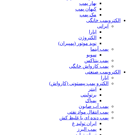
بهار پمپ
کیهان پمپ
مک پمپ
الکتروپمپ خانگی
ایرانی
ابارا
الکتروژن
نوید موتور (پمپیران)
پمپ آبنما
سوبو
پمپ پنتاکس
پمپ کارواش خانگی
الکتروپمپ صنعتی
ابارا
الکترو پمپ پیستونی (کارواش)
اینتر
برتولینی
پمپاک
پمپ آب صابون
پمپ انتقال مواد نفتی
پمپ دنده ای یا غلیظ کش
ایران تولید غ
پمپ البرز
تهران تولید