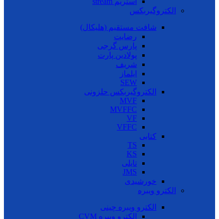
استریم stream
الکتروگیربکس
شافت مستقیم (هلیکال)
رضایت
پارس گرجی
پولادین پارت
شریف
ایلماز
SEW
الکتروگیربکس حلزونی
MVF
MVFFC
VF
VFFC
کتابی
TS
KS
تایلی
JMS
خورشیدی
الکترو ویبره
الکترو ویبره چینی
الکترو ویبره CVM