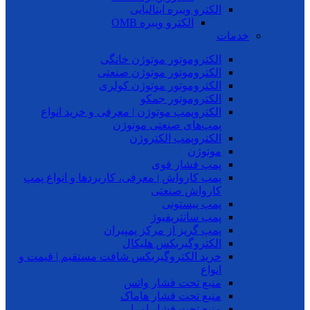
الکترو ویبره ایتالیایی
الکترو ویبره OMB
خدمات
الکتروموتور موتوژن خانگی
الکتروموتور موتوژن صنعتی
الکتروموتور موتوژن کولری
الکتروموتور جمکو
الکتروپمپ موتوژن | معرفی و خرید انواع
پمپ‌های صنعتی موتوژن
الکتروپمپ الکتروژن
موتوژن
پمپ فشار قوی
پمپ کارواش | معرفی، کاربردها و انواع پمپ
کارواش صنعتی
پمپ پیستونی
پمپ سانتریفیوژ
پمپ گریز از مرکز پمپیران
الکتروگیربکس هلیکال
خرید الکتروگیربکس شافت مستقیم | قیمت و
انواع
منبع تحت فشار واتس
منبع تحت فشار هاماک
منبع تحت فشار امرا