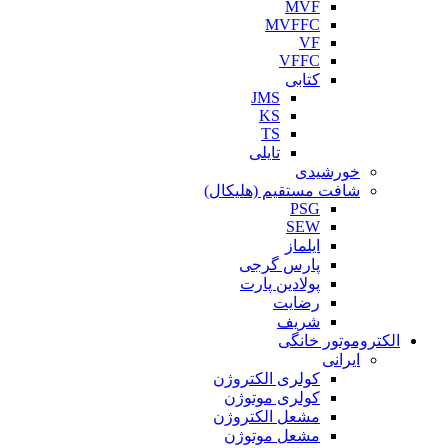
MVF
MVFFC
VF
VFFC
کتابی
JMS
KS
TS
تایلی
خورشیدی
شافت مستقیم (هلیکال)
PSG
SEW
ایلماز
پارس گرجی
پولادین پارت
رضایت
شریف
الکتروموتور خانگی
ایرانی
کولری الکتروژن
کولری موتوژن
مشعل الکتروژن
مشعل موتوژن