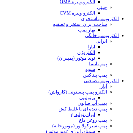
الکترو ویبره OMB
چینی
الکترو ویبره CVM
الکتروپمپ استخری
ساخت ایران استخر و تصفیه
بهار پمپ
الکتروپمپ خانگی
ایرانی
ابارا
الکتروژن
نوید موتور (پمپیران)
پمپ آبنما
سوبو
پمپ پنتاکس
الکتروپمپ صنعتی
ابارا
الکترو پمپ پیستونی (کارواش)
برتولینی
پمپ آب صابون
پمپ دنده ای یا غلیظ کش
ایران تولید غ
پمپ روغن داغ
پمپ سیرکولاتور (موتورخانه)
سمنان انرژی (نوید موتور)