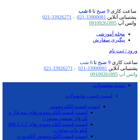
ساعت کاری
9 صبح
تا
6 شب
پشتیبانی آنلاین
33900081-021
-
33926271-021
واتس آپ
09109261895
مجله آموزشی
پیگیری سفارش
ورود / ثبت نام
ساعت کاری
9 صبح
تا
6 شب
پشتیبانی آنلاین
33900081-021
-
33926271-021
واتس آپ
09109261895
دسته محصولات
لیست قیمت محصولات
لیست قیمت الکتروموتور
لیست قیمت الکتروموتورهای سه فاز و
تک فاز صنعتی موتوژن
لیست قیمت الکتروموتورهای 2.2 تا 400
کیلو وات موتوژن
لیست قیمت الکتروموتور الکتروژن