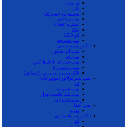
موتوژن
ابارا
نوید موتور (پمپیران)
پمپ پنتاکس
استریم stream
ایکار
لئو LEO
پمپ شیمجه
الکتروپمپ صنعتی
پمپ آب صابون
پمپیران
پمپ دنده ای یا غلیظ کش
پمپ روغن داغ
الکترو پمپ پیستونی (کارواش)
پمپ سیرکولاتور (موتورخانه)
لئو
پمپ شیمجه
پمپ بلند کاست تهران
سمنان انرژی
پمپ آبنما
سوبو
الکتروپمپ استخری
لئو
کیهان پمپ