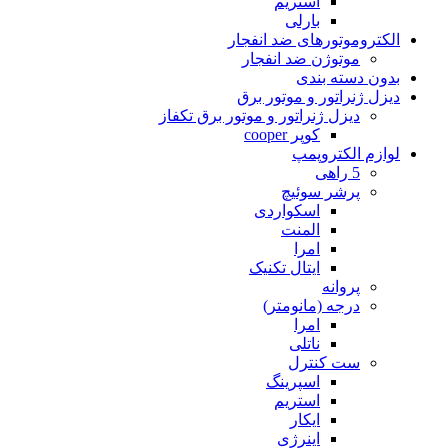
استریم
بارلی
الکتروموتورهای ضد انفجار
موتوژن ضد انفجار
بدون دسته بندی
دیزل ژنراتور و موتور برق
دیزل ژنراتور و موتور برق تکفاز
کوپر cooper
لوازم الکتروپمپ
5 راهی
پرشر سوئیچ
اسکواردی
المنت
امرا
ایتال تکنیک
پروانه
درجه (مانومتر)
امرا
ناتلی
ست کنترل
اسپرینگ
استریم
ایکار
اینرژی