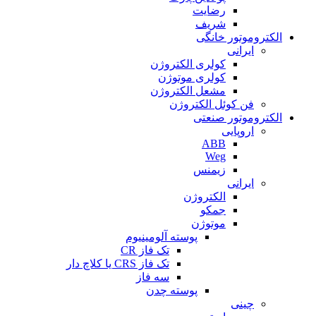
رضایت
شریف
الکتروموتور خانگی
ایرانی
کولری الکتروژن
کولری موتوژن
مشعل الکتروژن
فن کوئل الکتروژن
الکتروموتور صنعتی
اروپایی
ABB
Weg
زیمنس
ایرانی
الکتروژن
جمکو
موتوژن
پوسته آلومینیوم
تک فاز CR
تک فاز CRS یا کلاچ دار
سه فاز
پوسته چدن
چینی