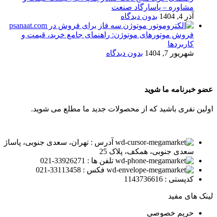
مشاوره – پاسارگاد صنعت
آذر 4, 1404
بدون دیدگاه
فروش موتورهای موتوژن: راهنمای جامع خرید، قیمت و
کاربردها
شهریور 7, 1404
بدون دیدگاه
عضو خبرنامه ما شوید
اولین نفری باشید که از محصولات جدید ما مطلع می شوید.
آدرس : تهران، سعدی جنوبی، پاساژ
سعدی جنوبی، همکف، پلاک 25
تلفن ها : 33926271-021
فکس : 33113458-021
کدپستی : 1143736616
لینک های مفید
حریم خصوصی