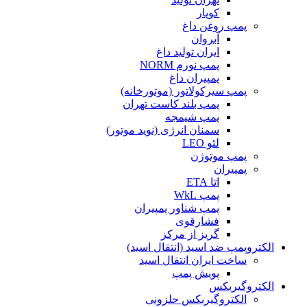
کوپار
پمپ روغن داغ
آبروان
ایران تولید داغ
پمپ نورم NORM
پمپیران داغ
پمپ سیرکولاتور (موتورخانه)
پمپ بلند کاست تهران
پمپ شیمجه
سمنان انرژی (نوید موتور)
لئو LEO
پمپ موتوژن
پمپیران
اتا ETA
پمپ WkL
پمپ شناور پمپیران
فشارقوی
گریز از مرکز
الکتروپمپ ضد اسید (انتقال اسید)
ساخت ایران انتقال اسید
پویش پمپ
الکتروگیربکس
الکتروگیربکس حلزونی