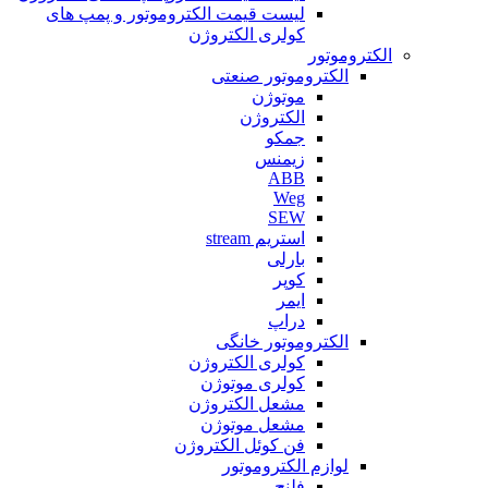
لیست قیمت الکتروموتور و پمپ های
کولری الکتروژن
الکتروموتور
الکتروموتور صنعتی
موتوژن
الکتروژن
جمکو
زیمنس
ABB
Weg
SEW
استریم stream
بارلی
کوپر
ایمر
دراپ
الکتروموتور خانگی
کولری الکتروژن
کولری موتوژن
مشعل الکتروژن
مشعل موتوژن
فن کوئل الکتروژن
لوازم الکتروموتور
فلنج