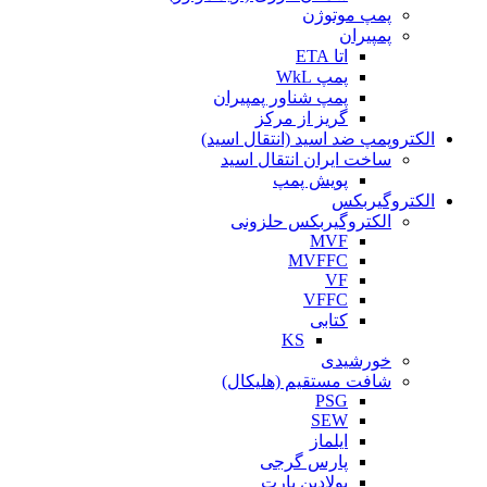
پمپ موتوژن
پمپیران
اتا ETA
پمپ WkL
پمپ شناور پمپیران
گریز از مرکز
الکتروپمپ ضد اسید (انتقال اسید)
ساخت ایران انتقال اسید
پویش پمپ
الکتروگیربکس
الکتروگیربکس حلزونی
MVF
MVFFC
VF
VFFC
کتابی
KS
خورشیدی
شافت مستقیم (هلیکال)
PSG
SEW
ایلماز
پارس گرجی
پولادین پارت