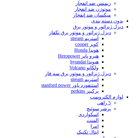
زیمنس ضد انفجار
موتوژن ضد انفجار
میکسان ضد انفجار
بدون دسته بندی
دیزل ژنراتور و موتور برق
دیزل ژنراتور و موتور برق تکفاز
استریم stream
کوپر cooper
هوندا Honda
هیرو پاپر Heropower
هیوندا hyundai
ولکانو Volcano
دیزل ژنراتور و موتور برق سه فاز
استریم stream
استنفورد پاور stanford power
پرکینز perkins
لوازم الکتروپمپ
5 راهی
پرشر سوئیچ
اسکواردی
المنت
امرا
ایتال تکنیک
پروانه