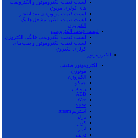
لیست قیمت الکتروموتور و الکتروپمپ
های کولری موتوژن
لیست قیمت موتورهای ضد انفجار
لیست قیمت الکترو مشعل هانیگ
الکتروژن
لیست قیمت الکتروپمپ
لیست قیمت الکتروپمپ خانگی الکتروژن
لیست قیمت الکتروموتور و پمپ های
کولری الکتروژن
الکتروموتور
الکتروموتور صنعتی
موتوژن
الکتروژن
جمکو
زیمنس
ABB
Weg
SEW
استریم stream
بارلی
کوپر
ایمر
دراپ