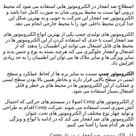
اصطلاح ضد انفجار در الکتروموتور هایی استفاده می شود که محیط
درونی آنها سبت به محیط بیرونی شان به صورت کامل جدا باشد و
الکتروموتور ضد انفجار این شرکت به خوبی و به بهترین شکل این
جدا کردن محیط داخلی خود را با محیط خارجی انجام می دهد.
الکتروموتور های تولیدی چمپ یکی از بهترین انواع الکتروموتور های
ضد انفجار است تا حدی که استفاده کردن از این الکتروموتور ها در
محیط های قابل اشتعال می توانند این اطمینان را بدهند که از
اشتعال و انفجار جلوگیری می کند هرچند بسته به نوع و جنس بدنه و
سایر ویژگی ها و سایر ملاک ها می توان این اطمینان را به حد زیادی
افزایش داد.
الکتروموتور چمپ
نسبت به سایر برند ها از لحاظ عملکرد و سطح
ایمنی در سطح بالایی قرار دارند و بخاطر همین بالا بودن سطح ایمنی
و عملکرد از این الکتروموتور ها در محیط های پر خطر و قابل
اشتعال بسیار استفاده می شود.
از الکتروموتور های Cemp اصولا در سیستم های حرکتی که احتمال
آتش سوزی است استفاده می شوند. شرکت Cemp اقدام به طراحی
و تولید چهار نوع مختلف از الکتروموتور های تحت عنوان
الکتروموتور های ضد انفجار می کند که در ادامه با انواع و ویژگی
های هر کدام شما را آشنا می کنیم:
1) الکتروموتور ضد انفجار ترمز دار Cemp