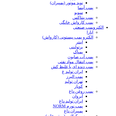
نوید موتور (پمپیران)
پمپ آبنما
سوبو
پمپ پنتاکس
پمپ کارواش خانگی
الکتروپمپ صنعتی
ابارا
الکترو پمپ پیستونی (کارواش)
اینتر
برتولینی
پمپاک
پمپ آب صابون
پمپ انتقال مواد نفتی
پمپ دنده ای یا غلیظ کش
ایران تولید غ
پمپ البرز
تهران تولید
کوپار
پمپ روغن داغ
آبروان
ایران تولید داغ
پمپ نورم NORM
پمپیران داغ
پمپ سیرکولاتور (موتورخانه)