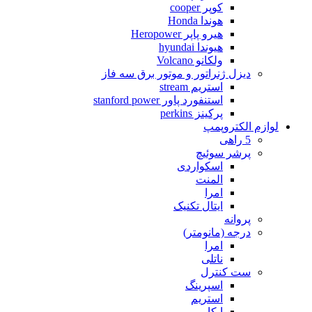
کوپر cooper
هوندا Honda
هیرو پاپر Heropower
هیوندا hyundai
ولکانو Volcano
دیزل ژنراتور و موتور برق سه فاز
استریم stream
استنفورد پاور stanford power
پرکینز perkins
لوازم الکتروپمپ
5 راهی
پرشر سوئیچ
اسکواردی
المنت
امرا
ایتال تکنیک
پروانه
درجه (مانومتر)
امرا
ناتلی
ست کنترل
اسپرینگ
استریم
ایکار