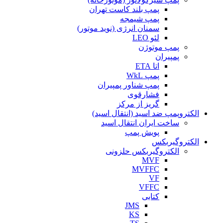
پمپ بلند کاست تهران
پمپ شیمجه
سمنان انرژی (نوید موتور)
لئو LEO
پمپ موتوژن
پمپیران
اتا ETA
پمپ WkL
پمپ شناور پمپیران
فشارقوی
گریز از مرکز
الکتروپمپ ضد اسید (انتقال اسید)
ساخت ایران انتقال اسید
پویش پمپ
الکتروگیربکس
الکتروگیربکس حلزونی
MVF
MVFFC
VF
VFFC
کتابی
JMS
KS