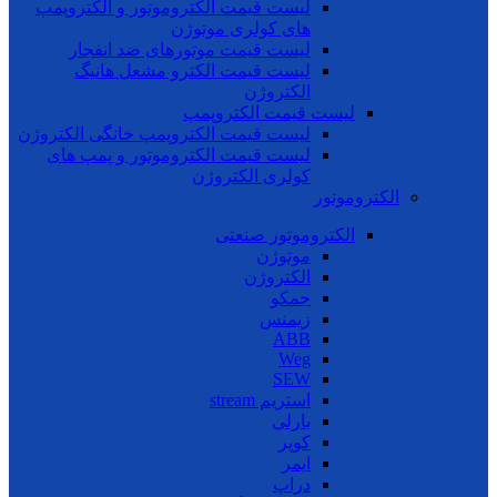
لیست قیمت الکتروموتور و الکتروپمپ
های کولری موتوژن
لیست قیمت موتورهای ضد انفجار
لیست قیمت الکترو مشعل هانیگ
الکتروژن
لیست قیمت الکتروپمپ
لیست قیمت الکتروپمپ خانگی الکتروژن
لیست قیمت الکتروموتور و پمپ های
کولری الکتروژن
الکتروموتور
الکتروموتور صنعتی
موتوژن
الکتروژن
جمکو
زیمنس
ABB
Weg
SEW
استریم stream
بارلی
کوپر
ایمر
دراپ