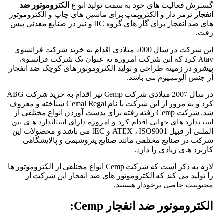
گسترش فعالیت های خود به سمت تولید انواع
الکتروموتور ضد
انفجار
ترمز دار و الکتروپمپ برای ماشین های چاپ و الکتروموتور
های ضد انفجار برای گاز های گروه IIC و نیز در صنایع معدنی پیش
رفت.
این شرکت در سال 2000 میلادی اقدام به خرید شرکت فرانسوی
Atav کرد که این شرکت امروزه به عنوان یک شرکت فرانسوی
پیشرو در زمینه طراحی و تولید الکتروموتور های کوچک ضد انفجار
از جنس آلومینیوم می باشد.
در سال 2007 میلادی شرکت Cemp نیز اقدام به خرید شرکت ABG
کرد و به مرور از این شرکت با نام Cemal Regal شناخته و معروف
شد. شرکت Cemp رفته رفته برای بدست آوردن انواع مختلفی از
استاندارد های جهانی اقدام کرد و امروزه دارای استاندارد های بین
المللی از قبیل ATEX ، ISO9001 و IEC می باشد و محصولات این
شرکت در صنایع مختلفی مانند صنایع پتروشیمی و پالایشگاهی
کاربرد های زیادی را دارد.
لازم به ذکر است که شرکت Cemp انواع مختلفی از الکتروموتور ها
را تولید می کند که الکتروموتور های ضد انفجار این شرکت از
محبوبیت خاصی برخودار هستند.
الکتروموتور ضد انفجار Cemp: