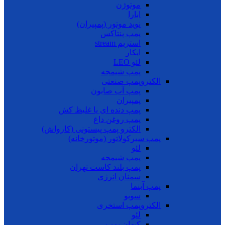
موتوژن
ابارا
نوید موتور (پمپیران)
پمپ پنتاکس
استریم stream
ایکار
لئو LEO
پمپ شیمجه
الکتروپمپ صنعتی
پمپ آب صابون
پمپیران
پمپ دنده ای یا غلیظ کش
پمپ روغن داغ
الکترو پمپ پیستونی (کارواش)
پمپ سیرکولاتور (موتورخانه)
لئو
پمپ شیمجه
پمپ بلند کاست تهران
سمنان انرژی
پمپ آبنما
سوبو
الکتروپمپ استخری
لئو
کیهان پمپ