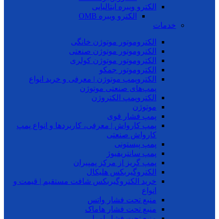
الکترو ویبره ایتالیایی
الکترو ویبره OMB
خدمات
الکتروموتور موتوژن خانگی
الکتروموتور موتوژن صنعتی
الکتروموتور موتوژن کولری
الکتروموتور جمکو
الکتروپمپ موتوژن | معرفی و خرید انواع
پمپ‌های صنعتی موتوژن
الکتروپمپ الکتروژن
موتوژن
پمپ فشار قوی
پمپ کارواش | معرفی، کاربردها و انواع پمپ
کارواش صنعتی
پمپ پیستونی
پمپ سانتریفیوژ
پمپ گریز از مرکز پمپیران
الکتروگیربکس هلیکال
خرید الکتروگیربکس شافت مستقیم | قیمت و
انواع
منبع تحت فشار واتس
منبع تحت فشار هاماک
منبع تحت فشار امرا