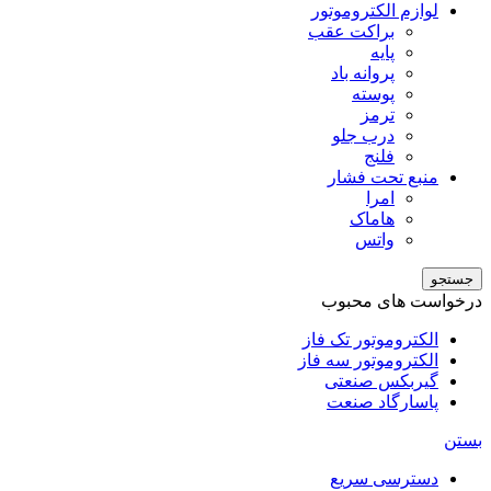
لوازم الکتروموتور
براکت عقب
پایه
پروانه باد
پوسته
ترمز
درب جلو
فلنج
منبع تحت فشار
امرا
هاماک
واتس
جستجو
درخواست های محبوب
الکتروموتور تک فاز
الکتروموتور سه فاز
گیربکس صنعتی
پاسارگاد صنعت
بستن
دسترسی سریع