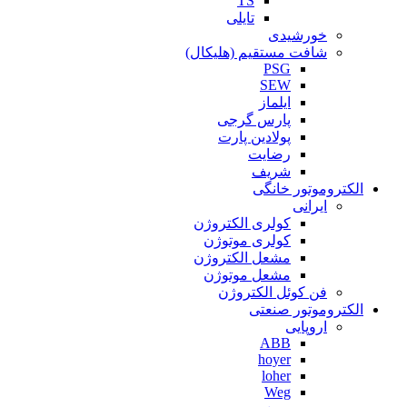
TS
تایلی
خورشیدی
شافت مستقیم (هلیکال)
PSG
SEW
ایلماز
پارس گرجی
پولادین پارت
رضایت
شریف
الکتروموتور خانگی
ایرانی
کولری الکتروژن
کولری موتوژن
مشعل الکتروژن
مشعل موتوژن
فن کوئل الکتروژن
الکتروموتور صنعتی
اروپایی
ABB
hoyer
loher
Weg