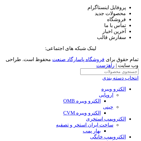
پروفایل اینستاگرام
محصولات جدید
فروشگاه
تماس با ما
آخرین اخبار
سفارش قالب
لینک شبکه های اجتماعی:
تمام حقوق برای
فروشگاه پاسارگاد صنعت
محفوظ است. طراحی
وب سایت |
راهژست
انتخاب دسته بندی
الکترو ویبره
اروپایی
الکترو ویبره OMB
چینی
الکترو ویبره CVM
الکتروپمپ استخری
ساخت ایران استخر و تصفیه
بهار پمپ
الکتروپمپ خانگی