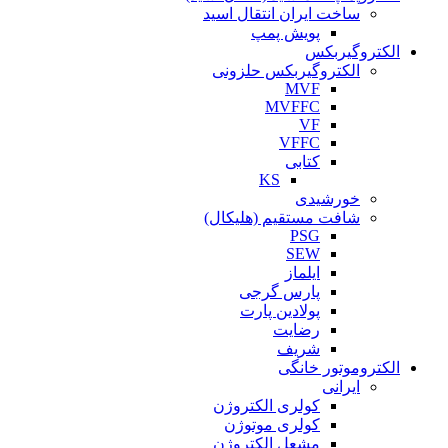
ساخت ایران انتقال اسید
پویش پمپ
الکتروگیربکس
الکتروگیربکس حلزونی
MVF
MVFFC
VF
VFFC
کتابی
KS
خورشیدی
شافت مستقیم (هلیکال)
PSG
SEW
ایلماز
پارس گرجی
پولادین پارت
رضایت
شریف
الکتروموتور خانگی
ایرانی
کولری الکتروژن
کولری موتوژن
مشعل الکتروژن