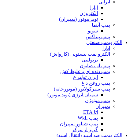
ایرانی
ابارا
الکتروژن
نوید موتور (پمپیران)
پمپ آبنما
سوبو
پمپ پنتاکس
الکتروپمپ صنعتی
ابارا
الکترو پمپ پیستونی (کارواش)
برتولینی
پمپ آب صابون
پمپ دنده ای یا غلیظ کش
ایران تولید غ
پمپ روغن داغ
پمپ سیرکولاتور (موتورخانه)
سمنان انرژی (نوید موتور)
پمپ موتوژن
پمپیران
اتا ETA
پمپ WkL
پمپ شناور پمپیران
گریز از مرکز
الکتروپمپ ضد اسید (انتقال اسید)