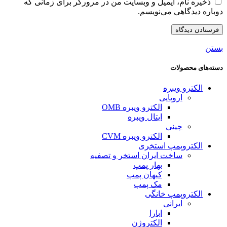
ذخیره نام، ایمیل و وبسایت من در مرورگر برای زمانی که
دوباره دیدگاهی می‌نویسم.
بستن
دسته‌های محصولات
الکترو ویبره
اروپایی
الکترو ویبره OMB
ایتال ویبره
چینی
الکترو ویبره CVM
الکتروپمپ استخری
ساخت ایران استخر و تصفیه
بهار پمپ
کیهان پمپ
مک پمپ
الکتروپمپ خانگی
ایرانی
ابارا
الکتروژن