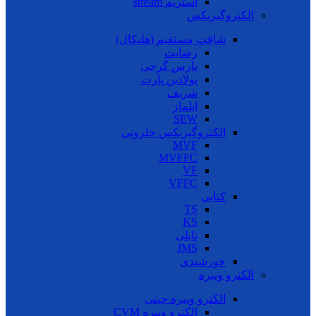
استریم stream
الکتروگیربکس
شافت مستقیم (هلیکال)
رضایت
پارس گرجی
پولادین پارت
شریف
ایلماز
SEW
الکتروگیربکس حلزونی
MVF
MVFFC
VF
VFFC
کتابی
TS
KS
تایلی
JMS
خورشیدی
الکترو ویبره
الکترو ویبره چینی
الکترو ویبره CVM