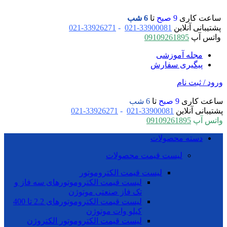
ساعت کاری
9 صبح
تا
6 شب
پشتیبانی آنلاین
33900081-021
-
33926271-021
واتس آپ
09109261895
مجله آموزشی
پیگیری سفارش
ورود / ثبت نام
ساعت کاری
9 صبح
تا
6 شب
پشتیبانی آنلاین
33900081-021
-
33926271-021
واتس آپ
09109261895
دسته محصولات
لیست قیمت محصولات
لیست قیمت الکتروموتور
لیست قیمت الکتروموتورهای سه فاز و
تک فاز صنعتی موتوژن
لیست قیمت الکتروموتورهای 2.2 تا 400
کیلو وات موتوژن
لیست قیمت الکتروموتور الکتروژن