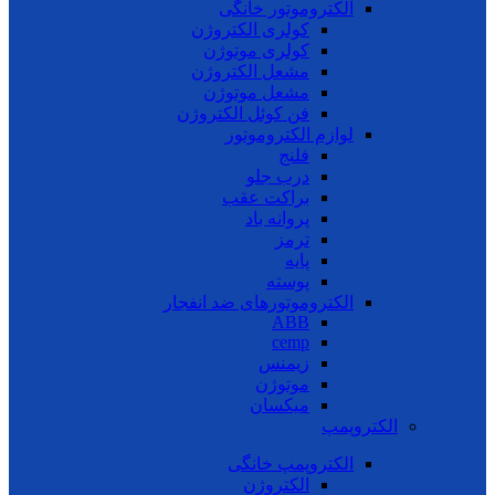
الکتروموتور خانگی
کولری الکتروژن
کولری موتوژن
مشعل الکتروژن
مشعل موتوژن
فن کوئل الکتروژن
لوازم الکتروموتور
فلنج
درب جلو
براکت عقب
پروانه باد
ترمز
پایه
پوسته
الکتروموتورهای ضد انفجار
ABB
cemp
زیمنس
موتوژن
میکسان
الکتروپمپ
الکتروپمپ خانگی
الکتروژن