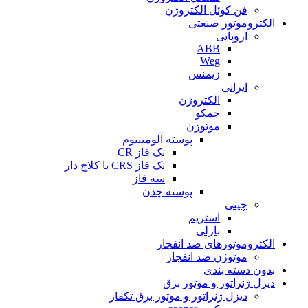
فن کوئل الکتروژن
الکتروموتور صنعتی
اروپایی
ABB
Weg
زیمنس
ایرانی
الکتروژن
جمکو
موتوژن
پوسته آلومینیوم
تک فاز CR
تک فاز CRS یا کلاچ دار
سه فاز
پوسته چدن
چینی
استریم
بارلی
الکتروموتورهای ضد انفجار
موتوژن ضد انفجار
بدون دسته بندی
دیزل ژنراتور و موتور برق
دیزل ژنراتور و موتور برق تکفاز