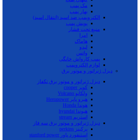
مک پمپ
بهار پمپ
الکتروپمپ ضد اسید (انتقال اسید)
پویش پمپ
منبع تحت فشار
امرا
هاماک
لیدو
واتس
پمپ کارواش خانگی
لوازم الکتروپمپ
دیزل ژنراتور و موتور برق
دیزل ژنراتور و موتور برق تکفاز
کوپر cooper
ولکانو Volcano
هیرو پاپر Heropower
هوندا Honda
هیوندا hyundai
استریم stream
دیزل ژنراتور و موتور برق سه فاز
پرکینز perkins
استنفورد پاور stanford power