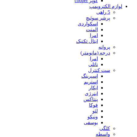
کوپر cooper
لوازم الکتروپمپ
5 راهی
پرشر سوئیچ
اسکواردی
المنت
امرا
ایتال تکنیک
پروانه
درجه (مانومتر)
امرا
ناتلی
ست کنترل
اسپرینگ
استریم
ایکار
اینرژی
پنتاکس
فوکا
لئو
ونیکو
یوسفی
کلگی
واسطه