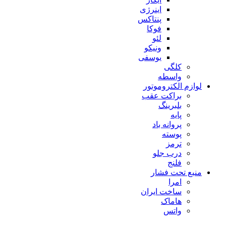
اینرژی
پنتاکس
فوکا
لئو
ونیکو
یوسفی
کلگی
واسطه
لوازم الکتروموتور
براکت عقب
بلبرینگ
پایه
پروانه باد
پوسته
ترمز
درب جلو
فلنج
منبع تحت فشار
امرا
ساخت ایران
هاماک
واتس