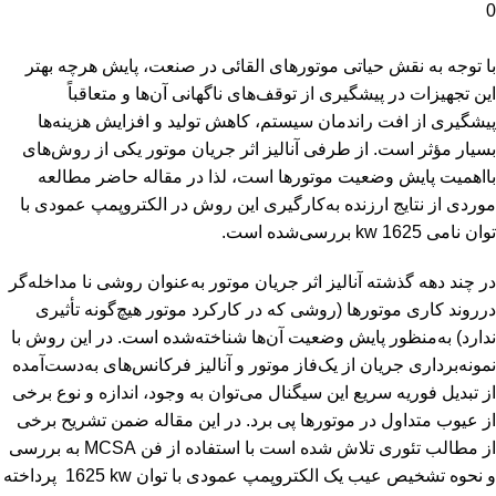
0
با توجه به نقش حیاتی موتورهای القائی در صنعت، پایش هرچه بهتر
این تجهیزات در پیشگیری از توقف‌های ناگهانی آن‌ها و متعاقباً
پیشگیری از افت راندمان سیستم، کاهش تولید و افزایش هزینه‌ها
بسیار مؤثر است. از طرفی آنالیز اثر جریان موتور یکی از روش‌های
بااهمیت پایش وضعیت موتورها است، لذا در مقاله حاضر مطالعه
موردی از نتایج ارزنده به‌کارگیری این روش در الکتروپمپ عمودی با
توان نامی 1625
kw
بررسی‌شده است.
در چند دهه گذشته آنالیز اثر جریان موتور به‌عنوان روشی نا مداخله‌گر
درروند کاری موتورها (روشی که در کارکرد موتور هیچ‌گونه تأثیری
ندارد) به‌منظور پایش وضعیت آن‌ها شناخته‌شده است. در این روش با
نمونه‌برداری جریان از یک‌فاز موتور و آنالیز فرکانس‌های به‌دست‌آمده
از تبدیل فوریه سریع این سیگنال می‌توان به وجود، اندازه و نوع برخی
از عیوب متداول در موتورها پی برد. در این مقاله ضمن تشریح برخی
از مطالب تئوری تلاش شده است با استفاده از فن
MCSA
به بررسی
و نحوه تشخیص عیب یک الکتروپمپ عمودی با توان
1625 kw
پرداخته