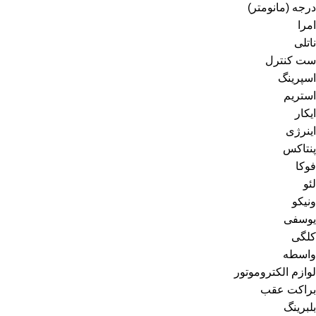
درجه (مانومتر)
امرا
ناتلی
ست کنترل
اسپرینگ
استریم
ایکار
اینرژی
پنتاکس
فوکا
لئو
ونیکو
یوسفی
کلگی
واسطه
لوازم الکتروموتور
براکت عقب
بلبرینگ