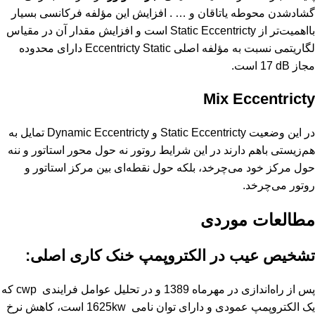
گشادشدن محوطه یاتاقان و … . افزایش این مؤلفه فرکانسی بسیار
بااهمیت‌تر از
Static Eccentricty
است و افزایش مقدار آن در مقیاس
لگاریتمی نسبت به مؤلفه اصلی
Eccentricty Static
دارای محدوده
مجاز
17 dB
است.
Mix Eccentricty
در این وضعیت
Static Eccentricty
و
Dynamic Eccentricty
تمایل به
هم‌زیستی باهم دارند در این شرایط روتور نه حول محور استاتور و ننه
حول مرکز خود می‌چرخد، بلکه حول نقطه‌ای بین مرکز استاتور و
روتور می‌چرخد.
مطالعات موردی
تشخیص عیب در الکتروپمپ خنک کاری اصلی:
پس از راه‌اندازی در مهرماه 1389 و در تحلیل عوامل فرایندی
cwp
که
یک الکتروپمپ عمودی و دارای توان نامی
1625kw
است، کاهش نرخ