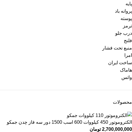
پایه
پروانه باد
پوسته
ترمز
درب جلو
فلنج
منبع تحت فشار
امرا
ساخت ایران
هاماک
واتس
محصولات
الکتروموتور 450 کیلووات 600 اسب 1500 دور سه فاز چدن جمکو
2,700,000,000
تومان