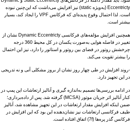
شود، باید مقدار دامنه در فرکانس‌های
Static Eccentricty
و
Dynamic
Eccentricty
(به‌ویژه
static
) نیز افزایش می‌داشت که این‌چنین نبوده
است. لذا احتمال وقوع پدیده‌ای که فرکانس
VPF
را ایجاد کند، بسیار
بیشتر است.
همچنین افزایش مؤلفه‌های فرکانسی
Dynamic Eccentricty
نشان از
تغییر در فاصله هوایی به‌صورت یکسان در کل محیط 360 درجه
چرخشش روتور در فضای بین روتور و استاتور را دارد، نیز این احتمال
را بیشتر تقویت می‌کند.
-روند افزایش در طی چهار روز نشان از بروز مشکلی آنی و نه تدریجی
در این تجهیز دارد.
در ادامه بررسی‌ها تصمیم به‌اندازه گیری و آنالیز ارتعاشات این پمپ در
کنار آنالیز اثر جریان موتور (
MCSA
) گرفته شد. پس از داده‌برداری؛
ضمن اینکه افزایش مقدار ارتعاشات در این تجهیز مشاهده شد، آنالیز
طیف فرکانسی ارتعاشات نیز نشان‌دهنده این بود که این افزایش در
فرکانس گذر پره‌ها (
7f
) اتفاق افتاده است.