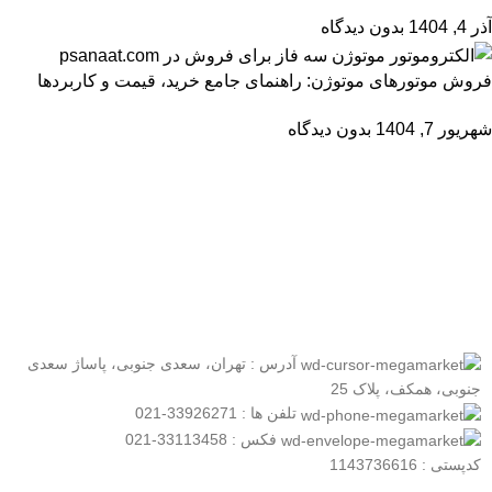
آذر 4, 1404
بدون دیدگاه
فروش موتورهای موتوژن: راهنمای جامع خرید، قیمت و کاربردها
شهریور 7, 1404
بدون دیدگاه
عضو خبرنامه ما شوید
اولین نفری باشید که از محصولات جدید ما مطلع می شوید.
آدرس : تهران، سعدی جنوبی، پاساژ سعدی
جنوبی، همکف، پلاک 25
تلفن ها : 33926271-021
فکس : 33113458-021
کدپستی : 1143736616