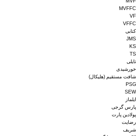
MVF
MVFFC
VF
VFFC
کتابی
JMS
KS
TS
تایلی
خورشیدی
شافت مستقیم (هلیکال)
PSG
SEW
ایلماز
پارس گرجی
پولادین پارت
رضایت
شریف