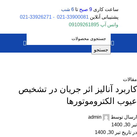
ساعت کاری
9 صبح
تا
6 شب
پشتیبانی آنلاین
33900081-021
-
33926271-021
واتس آپ
09109261895
جستجو
بلاگ
خانه
مقالات
مقالات
کاربرد آنالیز اثر جریان در تشخیص
عیوب الکتروموتورها
ارسال توسط
admin
تیر 30, 1400
در تاریخ تیر 30, 1400