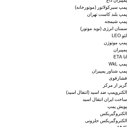
پمپیران داغ
پمپ سیرکولاتور (موتورخانه)
پمپ بلند کاست تهران
پمپ شیمجه
سمنان انرژی (نوید موتور)
لئو LEO
پمپ موتوژن
پمپیران
اتا ETA
پمپ WkL
پمپ شناور پمپیران
فشارقوی
گریز از مرکز
الکتروپمپ ضد اسید (انتقال اسید)
ساخت ایران انتقال اسید
پویش پمپ
الکتروگیربکس
الکتروگیربکس حلزونی