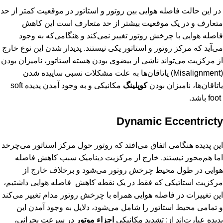
در این حالت فاصله هوایی بین روتور و استاتور در موقعیت کمتر از حد
متعارف و در یک موقعیت بیشتر از حد متعارف است این کاهش
فاصله هوایی با چرخش روتور تغییر نمی‌کند و هنگامی‌که به وجود
می‌آید که مرکز روتور و استاتور یکی نیستند. پدیدار شدن این نوع خارج
از مرکزیت می‌تواند ناشی از بیضوی بودن هسته استاتور، نامیزان بودن
(
Misalignment
) یاتاقان‌ها به علت مشکلات نسبی ساییده شدن
یاتاقان‌ها، نامیزان بودن
کوپلینگ
مکانیکی و به وجود آمدن پدیده
soft
foot
باشد.
Dynamic Eccentricty
این پدیده هنگامی اتفاق می‌افتد که روتور حول مرکز استاتور می‌چرخد
اما هم‌محور نیستند. خارج از مرکزیت دینامیک سبب کاهش فاصله
هوایی در طول محیط چرخش روتور می‌شود و برخلاف خارج از
مرکزیت استاتیکی که فقط در یک نقطه کاهش فاصله هوایی داشتیم،
این تغییرات در فاصله هوایی همراه با چرخش روتور مدام تغییر می‌کند
و تمامی محیط استاتور را شامل می‌شود، دلایل به وجود آمدن این
پدیده عبارت‌اند از: تشدید مکانیکی
اجزاء موتور
در سرعت بحرانی،