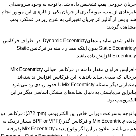
جریان خروجی
پمپ
تشخیص داده شد. با توجه به وجود سروصدای
غیرعادی از پمپ، نمونه‌گیری از جریان یکی از فازهای این موتور انجام
شد و پس از آنالیز اثر جریان تغییراتی به شرح زیر در عملکرد پمپ
مشاهده گردید:
-ظاهر شدن ساید باندهای
Dynamic Eccentricty
در اطراف فرکانس
Static Eccentricty
بدون اینکه مقدار دامنه در فرکانس
Static
Eccentricty
افزایش داده باشد.
-افزایش فراوان مقدار دامنه در فرکانس حوالی
Mix Eccentricty
درحالی‌که بقیه‌ی ساید باندهای این فرکانس افزایش نداشته‌اند
به‌عبارتی‌دیگر مسئله
Mix Eccentricty
تا حدود زیادی رد می‌شود
بنابراین می‌بایستی به دنبال نشانه‌های مشکل اساسی دیگر در این
الکتروپمپ بود.
با توجه به‌سرعت دورانی خاص این الکتروپمپ (
372 rpm
)؛ فرکانس دو
پدیده
Mix Eccentricty
و فرکانس گذر (
BPF or VPF)
بسیار نزدیک به
هم می‌باشند. علاوه بر این اگر وقوع پدیده
Mix Eccentricty
پذیرفته