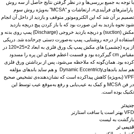
با توجه به جمیع بررسی‌ها و در نظر گرفتن نتایج حاصل از سه روش
پارامترهای فرآیندی»، ارتعاشات و “
MCSA
” به‌ویژه روش سوم
تصمیم بر آن شد که این الکتروموتور متوقف و بازدید از داخل آن انجام
شود نحوه بازدید به این صورت بود که با باز کردن پیچ دریچه بازدید
مکش (
suction
) و دریچه بازدید خروجی (
Discharge
) پمپ روی بدنه و
استفاده از درجه روشنایی، پمپ به‌صورت دستی چرخانده شد. دریکی
از پره (چشمی) های مکش پمپ یک ورق فلزی به ابعاد 2×25×120 در
مقیاس
cm
گیرکرده بود و قسمت اعظم فضای این پره را مسدود
کرده بود. همان‌گونه که ملاحظه می‌شود، پس از برداشتن ورق فلزی
هم ساید باندهای
Dynamic Eccentricty
و هم ساید باندهای مؤلفه
VPF
(به‌ویژه) کاهش پیداکرده است که نشان‌دهنده‌ی تشخیص صحیح
در فن
MCSA
و کمک به عیب‌یابی و رفع به‌موقع عیب توسط این
تکنیک بوده است.
جدیدتر
VFD بهتر است یا سافت استارتر
بازگشت به لیست
قدیمی تر
کنترل دور الکتروموتور