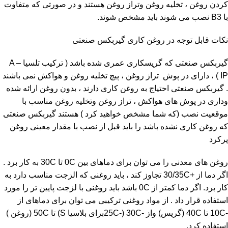
کردن روغن ، تخلیه روغن وتراز روغن هستند و در صورتی که متفاوت
با B3 نصب می شوند باید مشخص شوند.
نکات قابل توجه در روغن کاری گیربکس صنعتی
گیربکس صنعتی که گریسکاری عمری شده باشد ( ترکیب تلسیا A –
IP ) ، دارای در پوش تراز روغن ، پیچ تخلیه روغن و هواکش نمی باشند
. گیربکس صنعتی احتیاج به روغن کاری دارند ، بدون روغن ارائه شده
وداری در پوش های هواکش ، تراز روغن وتخليه روغن مناسب با
موقعیت نصب (که شما مشخص خواهید کرد ) هستند گیربکس صنعتی
که روغن کاری نشده باشد را باید قبل از نصب با مقدار معینی روغن
پرکرد
روغن های معدنی را می توان برای دماهای بین 0C تا 30C به کار برد .
اگر دما از +30/35C تجاوز کند ، باید روغنی که الزجت مناسب دارد به
کار برد. اگر دما کمتر از 0C باشد باید روغنی با لزجت پایین تر را مورد
استفاده قرار داد . از مواد روغنی ترکیبی می توان برای دماهای از
-10C تا 40C (گریس) واز -30C (-25Cبرای بلاسيا S) تا 50C (روغن )
استفاده کرد.