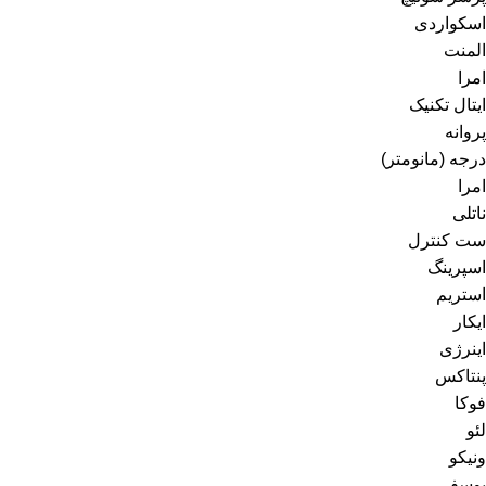
اسکواردی
المنت
امرا
ایتال تکنیک
پروانه
درجه (مانومتر)
امرا
ناتلی
ست کنترل
اسپرینگ
استریم
ایکار
اینرژی
پنتاکس
فوکا
لئو
ونیکو
یوسفی