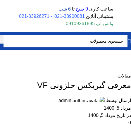
ساعت کاری
9 صبح
تا
6 شب
پشتیبانی آنلاین
33900081-021
-
33926271-021
واتس آپ
09109261895
بلاگ
خانه
مقالات
مقالات
معرفی گیربکس حلزونی VF
ارسال توسط
admin
مرداد 5, 1400
در تاریخ مرداد 5, 1400
0