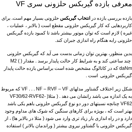
معرفی بازده گیربکس حلزونی سری VF
بازده بررسی بازده در
انتخاب گیربکس
حلزونی بسیار مهم است. برای
کاربردهایی که کار گیربکس حلزونی مقطع است ( بالابر ، عملیات ،
غیره ) لازم است که توان موتور بیشتر باشد تا کمبود بازده گیربکس
حلزونی رابه هنگام راه اندازی جبران کند.
بدین منظور، بهترین توان زمانی بدست می آید که گیربکس حلزونی
چند ساعتی کند و به شرایط کار حالت پایدار برسد . مقدار ( M2 (
daNm که در کاتالوگ مشخص شده است براساس بازده حالت پایدار
گیربکس حلزونی است .
شكل زیر اختلاف گشتاور مدلهای VF . . . NF – RVF – VF که مربوط
به یک اندازه می باشد رانشان می دهد . ( مثلا( VF30/62-RVF62-
VF62 چنانچه نسبتهای دور دو نوع گیربکس حلزونی باهم یکی باشد
بهتر است که ، بویژه برای کارهای سنگین که شوک های مداوم وجود
دارد و در راه اندازی بار زیاد تری وارد می شود ( مثلا در بالابر ها) ، از
گیربکس حلزونی با گشتاور نیروی بیشتر ( وراندمان بالاتر ) استفاده