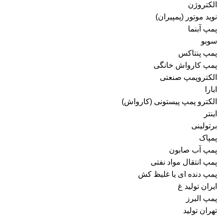
الکتروژن
نوید موتور (پمپیران)
پمپ آبنما
سوبو
پمپ پنتاکس
پمپ کارواش خانگی
الکتروپمپ صنعتی
ابارا
الکترو پمپ پیستونی (کارواش)
اینتر
برتولینی
پمپاک
پمپ آب صابون
پمپ انتقال مواد نفتی
پمپ دنده ای یا غلیظ کش
ایران تولید غ
پمپ البرز
تهران تولید