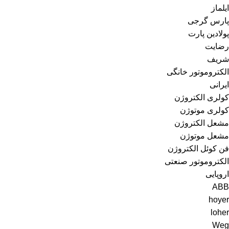
ایلماز
پارس گرجی
پولادین پارت
رضایت
شریف
الکتروموتور خانگی
ایرانی
کولری الکتروژن
کولری موتوژن
مشعل الکتروژن
مشعل موتوژن
فن کوئل الکتروژن
الکتروموتور صنعتی
اروپایی
ABB
hoyer
loher
Weg