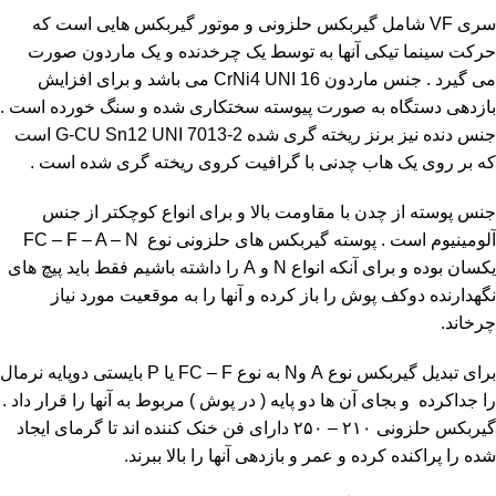
سری VF شامل گیربکس حلزونی و موتور گیربکس هایی است که
حرکت سینما تیکی آنها به توسط یک چرخدنده و یک ماردون صورت
می گیرد . جنس ماردون CrNi4 UNI 16 می باشد و برای افزایش
بازدهی دستگاه به صورت پیوسته سختکاری شده و سنگ خورده است .
جنس دنده نیز برنز ریخته گری شده G-CU Sn12 UNI 7013-2 است
که بر روی یک هاب چدنی با گرافیت کروی ریخته گری شده است .
جنس پوسته از چدن با مقاومت بالا و برای انواع کوچکتر از جنس
آلومينيوم است . پوسته گیربکس های حلزونی نوع FC – F – A – N
يکسان بوده و برای آنکه انواع N و A را داشته باشیم فقط باید پیچ های
نگهدارنده دوکف پوش را باز کرده و آنها را به موقعیت مورد نیاز
چرخاند.
برای تبدیل گیربکس نوع A وN به نوع FC – F یا P بایستی دوپایه نرمال
را جداکرده و بجای آن ها دو پایه ( در پوش ) مربوط به آنها را قرار داد .
گیربکس حلزونی ۲۱۰ – ۲۵۰ دارای فن خنک کننده اند تا گرمای ایجاد
شده را پراکنده کرده و عمر و بازدهی آنها را بالا ببرند.