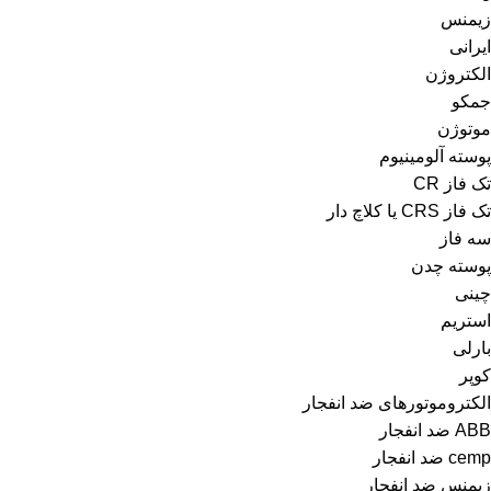
زیمنس
ایرانی
الکتروژن
جمکو
موتوژن
پوسته آلومینیوم
تک فاز CR
تک فاز CRS یا کلاچ دار
سه فاز
پوسته چدن
چینی
استریم
بارلی
کوپر
الکتروموتورهای ضد انفجار
ABB ضد انفجار
cemp ضد انفجار
زیمنس ضد انفجار