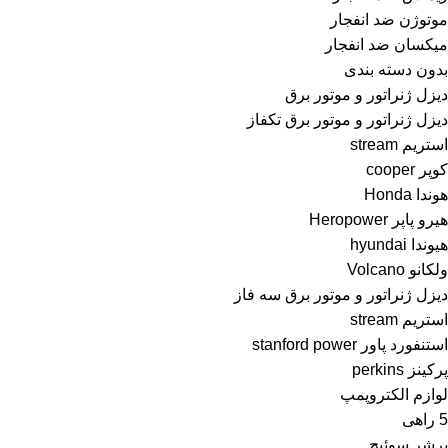
موتوژن ضد انفجار
میکسان ضد انفجار
بدون دسته بندی
دیزل ژنراتور و موتور برق
دیزل ژنراتور و موتور برق تکفاز
استریم stream
کوپر cooper
هوندا Honda
هیرو پاپر Heropower
هیوندا hyundai
ولکانو Volcano
دیزل ژنراتور و موتور برق سه فاز
استریم stream
استنفورد پاور stanford power
پرکینز perkins
لوازم الکتروپمپ
5 راهی
پرشر سوئیچ