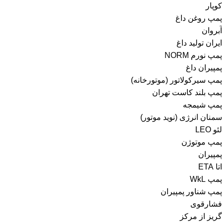
کوپار
پمپ روغن داغ
آبروان
ایران تولید داغ
پمپ نورم NORM
پمپیران داغ
پمپ سیرکولاتور (موتورخانه)
پمپ بلند کاست تهران
پمپ شیمجه
سمنان انرژی (نوید موتور)
لئو LEO
پمپ موتوژن
پمپیران
اتا ETA
پمپ WkL
پمپ شناور پمپیران
فشارقوی
گریز از مرکز