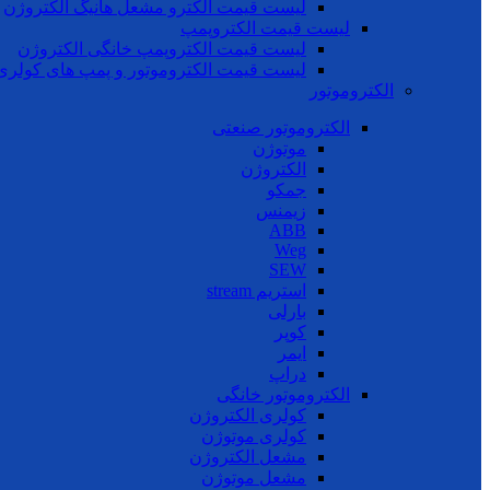
لیست قیمت الکترو مشعل هانیگ الکتروژن
لیست قیمت الکتروپمپ
لیست قیمت الکتروپمپ خانگی الکتروژن
لیست قیمت الکتروموتور و پمپ های کولری
الکتروموتور
الکتروموتور صنعتی
موتوژن
الکتروژن
جمکو
زیمنس
ABB
Weg
SEW
استریم stream
بارلی
کوپر
ایمر
دراپ
الکتروموتور خانگی
کولری الکتروژن
کولری موتوژن
مشعل الکتروژن
مشعل موتوژن