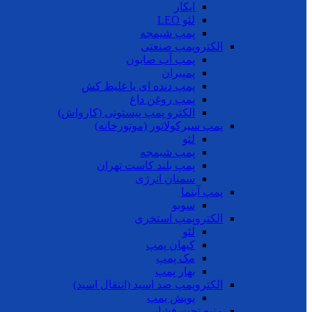
ایکار
لئو LEO
پمپ شیمجه
الکتروپمپ صنعتی
پمپ آب صابون
پمپیران
پمپ دنده ای یا غلیظ کش
پمپ روغن داغ
الکترو پمپ پیستونی (کارواش)
پمپ سیرکولاتور (موتورخانه)
لئو
پمپ شیمجه
پمپ بلند کاست تهران
سمنان انرژی
پمپ آبنما
سوبو
الکتروپمپ استخری
لئو
کیهان پمپ
مک پمپ
بهار پمپ
الکتروپمپ ضد اسید (انتقال اسید)
پویش پمپ
منبع تحت فشار