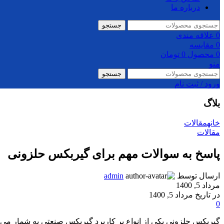
درباره ما
جستجو
0
علاقه مندی
0
مقایسه
0
محصول
0
تومان
منو
جستجو
ورود / ثبت نام
بلاگ
خانه
مقالات
مقالات
پاسخ به سوالات مهم برای گیربکس حلزونی
ارسال توسط
admin
مرداد 5, 1400
در تاریخ مرداد 5, 1400
0