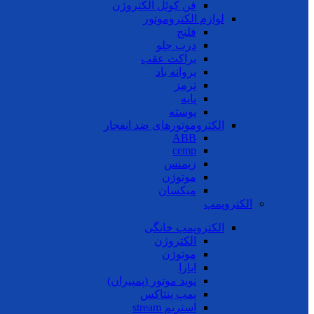
فن کوئل الکتروژن
لوازم الکتروموتور
فلنج
درب جلو
براکت عقب
پروانه باد
ترمز
پایه
پوسته
الکتروموتورهای ضد انفجار
ABB
cemp
زیمنس
موتوژن
میکسان
الکتروپمپ
الکتروپمپ خانگی
الکتروژن
موتوژن
ابارا
نوید موتور (پمپیران)
پمپ پنتاکس
استریم stream