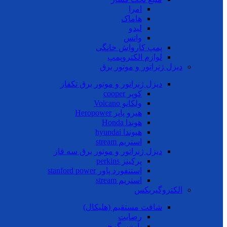
امرا
هاماک
لیدو
واتس
پمپ کارواش خانگی
لوازم الکتروپمپ
دیزل ژنراتور و موتور برق
دیزل ژنراتور و موتور برق تکفاز
کوپر cooper
ولکانو Volcano
هیرو پاپر Heropower
هوندا Honda
هیوندا hyundai
استریم stream
دیزل ژنراتور و موتور برق سه فاز
پرکینز perkins
استنفورد پاور stanford power
استریم stream
الکتروگیربکس
شافت مستقیم (هلیکال)
رضایت
پارس گرجی