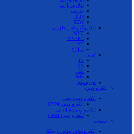
پولادین پارت
شریف
ایلماز
SEW
الکتروگیربکس حلزونی
MVF
MVFFC
VF
VFFC
کتابی
TS
KS
تایلی
JMS
خورشیدی
الکترو ویبره
الکترو ویبره چینی
الکترو ویبره CVM
الکترو ویبره ایتالیایی
الکترو ویبره OMB
خدمات
الکتروموتور موتوژن خانگی