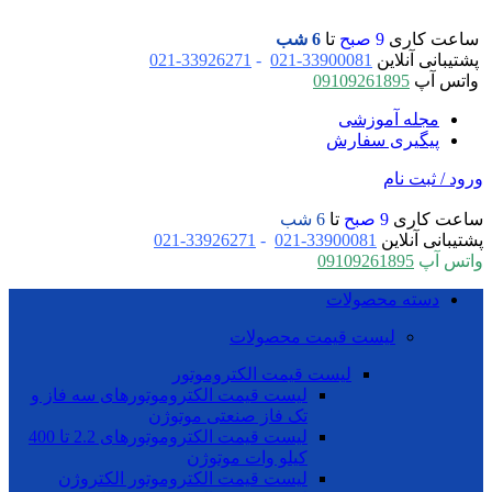
ساعت کاری
9 صبح
تا
6 شب
پشتیبانی آنلاین
33900081-021
-
33926271-021
واتس آپ
09109261895
مجله آموزشی
پیگیری سفارش
ورود / ثبت نام
ساعت کاری
9 صبح
تا
6 شب
پشتیبانی آنلاین
33900081-021
-
33926271-021
واتس آپ
09109261895
دسته محصولات
لیست قیمت محصولات
لیست قیمت الکتروموتور
لیست قیمت الکتروموتورهای سه فاز و
تک فاز صنعتی موتوژن
لیست قیمت الکتروموتورهای 2.2 تا 400
کیلو وات موتوژن
لیست قیمت الکتروموتور الکتروژن