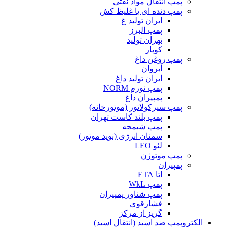
پمپ انتقال مواد نفتی
پمپ دنده ای یا غلیظ کش
ایران تولید غ
پمپ البرز
تهران تولید
کوپار
پمپ روغن داغ
آبروان
ایران تولید داغ
پمپ نورم NORM
پمپیران داغ
پمپ سیرکولاتور (موتورخانه)
پمپ بلند کاست تهران
پمپ شیمجه
سمنان انرژی (نوید موتور)
لئو LEO
پمپ موتوژن
پمپیران
اتا ETA
پمپ WkL
پمپ شناور پمپیران
فشارقوی
گریز از مرکز
الکتروپمپ ضد اسید (انتقال اسید)