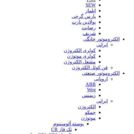
SEW
ایلماز
پارس گرجی
پولادین پارت
رضایت
شریف
الکتروموتور خانگی
ایرانی
کولری الکتروژن
کولری موتوژن
مشعل الکتروژن
فن کوئل الکتروژن
الکتروموتور صنعتی
اروپایی
ABB
Weg
زیمنس
ایرانی
الکتروژن
جمکو
موتوژن
پوسته آلومینیوم
تک فاز CR