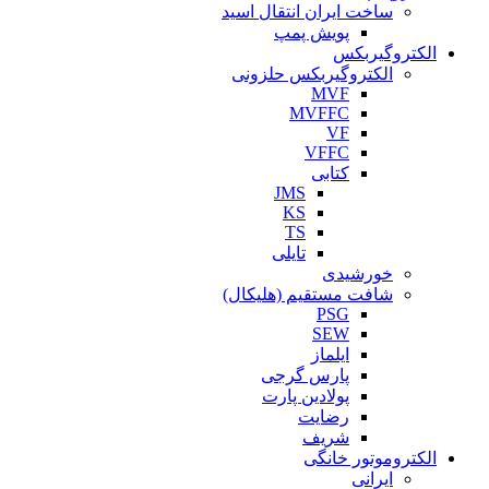
ساخت ایران انتقال اسید
پویش پمپ
الکتروگیربکس
الکتروگیربکس حلزونی
MVF
MVFFC
VF
VFFC
کتابی
JMS
KS
TS
تایلی
خورشیدی
شافت مستقیم (هلیکال)
PSG
SEW
ایلماز
پارس گرجی
پولادین پارت
رضایت
شریف
الکتروموتور خانگی
ایرانی