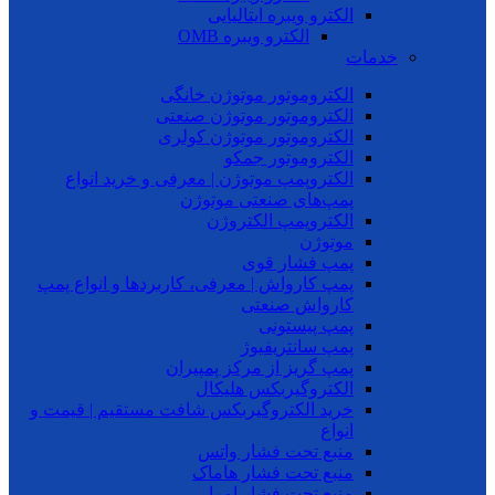
الکترو ویبره ایتالیایی
الکترو ویبره OMB
خدمات
الکتروموتور موتوژن خانگی
الکتروموتور موتوژن صنعتی
الکتروموتور موتوژن کولری
الکتروموتور جمکو
الکتروپمپ موتوژن | معرفی و خرید انواع
پمپ‌های صنعتی موتوژن
الکتروپمپ الکتروژن
موتوژن
پمپ فشار قوی
پمپ کارواش | معرفی، کاربردها و انواع پمپ
کارواش صنعتی
پمپ پیستونی
پمپ سانتریفیوژ
پمپ گریز از مرکز پمپیران
الکتروگیربکس هلیکال
خرید الکتروگیربکس شافت مستقیم | قیمت و
انواع
منبع تحت فشار واتس
منبع تحت فشار هاماک
منبع تحت فشار امرا