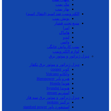
مک پمپ
بهار پمپ
الکتروپمپ ضد اسید (انتقال اسید)
پویش پمپ
منبع تحت فشار
امرا
هاماک
لیدو
واتس
پمپ کارواش خانگی
لوازم الکتروپمپ
دیزل ژنراتور و موتور برق
دیزل ژنراتور و موتور برق تکفاز
کوپر cooper
ولکانو Volcano
هیرو پاپر Heropower
هوندا Honda
هیوندا hyundai
استریم stream
دیزل ژنراتور و موتور برق سه فاز
پرکینز perkins
استنفورد پاور stanford power