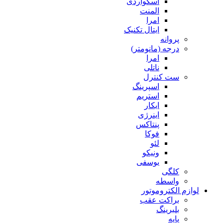
اسکواردی
المنت
امرا
ایتال تکنیک
پروانه
درجه (مانومتر)
امرا
ناتلی
ست کنترل
اسپرینگ
استریم
ایکار
اینرژی
پنتاکس
فوکا
لئو
ونیکو
یوسفی
کلگی
واسطه
لوازم الکتروموتور
براکت عقب
بلبرینگ
پایه