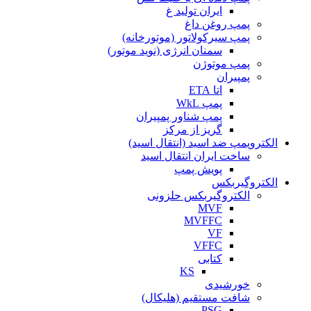
ایران تولید غ
پمپ روغن داغ
پمپ سیرکولاتور (موتورخانه)
سمنان انرژی (نوید موتور)
پمپ موتوژن
پمپیران
اتا ETA
پمپ WkL
پمپ شناور پمپیران
گریز از مرکز
الکتروپمپ ضد اسید (انتقال اسید)
ساخت ایران انتقال اسید
پویش پمپ
الکتروگیربکس
الکتروگیربکس حلزونی
MVF
MVFFC
VF
VFFC
کتابی
KS
خورشیدی
شافت مستقیم (هلیکال)
PSG