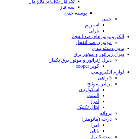
تک فاز CRS یا کلاچ دار
سه فاز
پوسته چدن
چینی
استریم
بارلی
الکتروموتورهای ضد انفجار
موتوژن ضد انفجار
بدون دسته بندی
دیزل ژنراتور و موتور برق
دیزل ژنراتور و موتور برق تکفاز
کوپر cooper
لوازم الکتروپمپ
5 راهی
پرشر سوئیچ
اسکواردی
المنت
امرا
ایتال تکنیک
پروانه
درجه (مانومتر)
امرا
ناتلی
ست کنترل