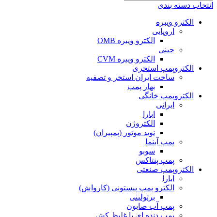
انتخاب دسته بندی
الکترو ویبره
اروپایی
الکترو ویبره OMB
چینی
الکترو ویبره CVM
الکتروپمپ استخری
ساخت ایران استخر و تصفیه
بهار پمپ
الکتروپمپ خانگی
ایرانی
ابارا
الکتروژن
نوید موتور (پمپیران)
پمپ آبنما
سوبو
پمپ پنتاکس
الکتروپمپ صنعتی
ابارا
الکترو پمپ پیستونی (کارواش)
برتولینی
پمپ آب صابون
پمپ دنده ای یا غلیظ کش