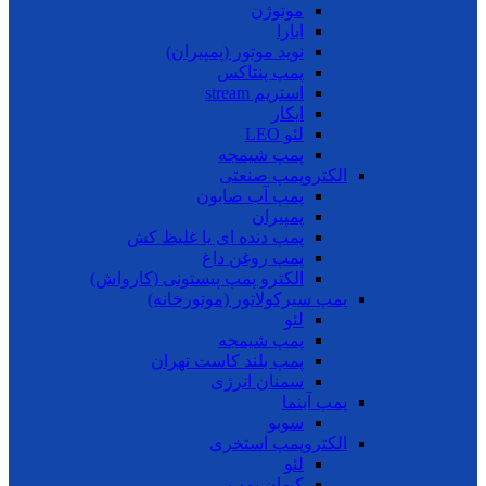
موتوژن
ابارا
نوید موتور (پمپیران)
پمپ پنتاکس
استریم stream
ایکار
لئو LEO
پمپ شیمجه
الکتروپمپ صنعتی
پمپ آب صابون
پمپیران
پمپ دنده ای یا غلیظ کش
پمپ روغن داغ
الکترو پمپ پیستونی (کارواش)
پمپ سیرکولاتور (موتورخانه)
لئو
پمپ شیمجه
پمپ بلند کاست تهران
سمنان انرژی
پمپ آبنما
سوبو
الکتروپمپ استخری
لئو
کیهان پمپ