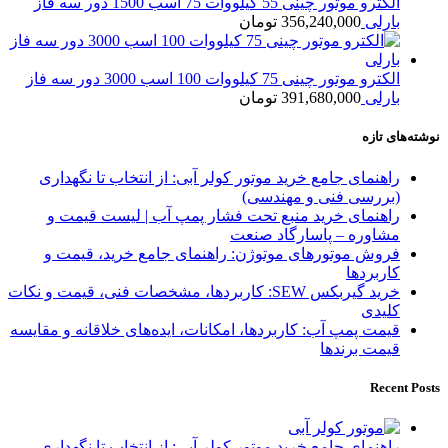
الکترو موتور چینی 55 کیلووات 75 اسب 1500 دور سه فاز
بارلی
356,240,000
تومان
الکترو موتور چینی 75 کیلووات 100 اسب 3000 دور سه فاز
بارلی
391,680,000
تومان
نوشته‌های تازه
راهنمای جامع خرید موتور کولر آبی: از انتخاب تا نگهداری
(بررسی فنی و مهندسی)
راهنمای خرید منبع تحت فشار پمپ آب | لیست قیمت و
مشاوره – پاسارگاد صنعت
فروش موتورهای موتوژن: راهنمای جامع خرید، قیمت و
کاربردها
خرید گیربکس SEW: کاربردها، مشخصات فنی، قیمت و نکات
کلیدی
قیمت پمپ آب: کاربردها، امکانات، ایده‌های خلاقانه و مقایسه
قیمت برندها
Recent Posts
راهنمای جامع خرید موتور کولر آبی: از انتخاب تا نگهداری