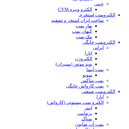
چینی
الکترو ویبره CVM
الکتروپمپ استخری
ساخت ایران استخر و تصفیه
بهار پمپ
کیهان پمپ
مک پمپ
الکتروپمپ خانگی
ایرانی
ابارا
الکتروژن
نوید موتور (پمپیران)
پمپ آبنما
سوبو
پمپ پنتاکس
پمپ کارواش خانگی
الکتروپمپ صنعتی
ابارا
الکترو پمپ پیستونی (کارواش)
اینتر
برتولینی
پمپاک
پمپ آب صابون