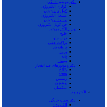
الکتروموتور خانگی
کولری الکتروژن
کولری موتوژن
مشعل الکتروژن
مشعل موتوژن
فن کوئل الکتروژن
لوازم الکتروموتور
فلنج
درب جلو
براکت عقب
پروانه باد
ترمز
پایه
پوسته
الکتروموتورهای ضد انفجار
ABB
cemp
زیمنس
موتوژن
میکسان
الکتروپمپ
الکتروپمپ خانگی
الکتروژن