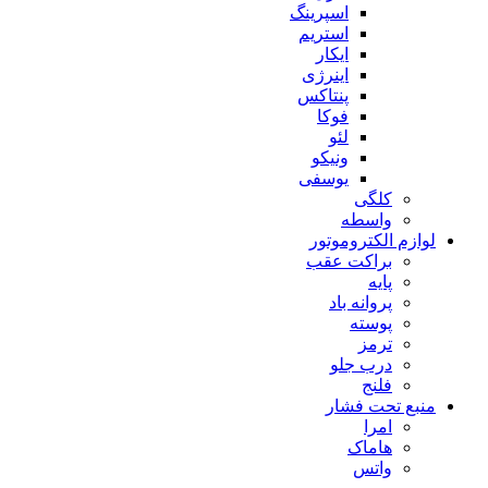
اسپرینگ
استریم
ایکار
اینرژی
پنتاکس
فوکا
لئو
ونیکو
یوسفی
کلگی
واسطه
لوازم الکتروموتور
براکت عقب
پایه
پروانه باد
پوسته
ترمز
درب جلو
فلنج
منبع تحت فشار
امرا
هاماک
واتس