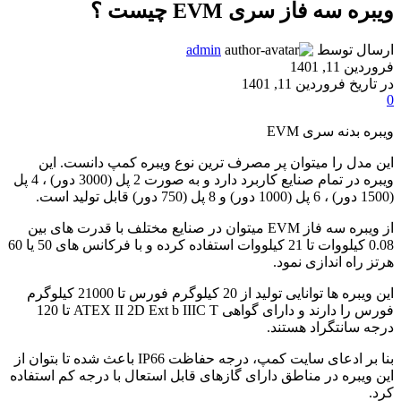
ویبره سه فاز سری EVM چیست ؟
ارسال توسط
admin
فروردین 11, 1401
در تاریخ فروردین 11, 1401
0
ویبره بدنه سری EVM
این مدل را میتوان پر مصرف ترین نوع ویبره کمپ دانست. این
ویبره در تمام صنایع کاربرد دارد و به صورت 2 پل (3000 دور) ، 4 پل
(1500 دور) ، 6 پل (1000 دور) و 8 پل (750 دور) قابل تولید است.
از ویبره سه فاز EVM میتوان در صنایع مختلف با قدرت های بین
0.08 کیلووات تا 21 کیلووات استفاده کرده و با فرکانس های 50 یا 60
هرتز راه اندازی نمود.
این ویبره ها توانایی تولید از 20 کیلوگرم فورس تا 21000 کیلوگرم
فورس را دارند و دارای گواهی ATEX II 2D Ext b IIIC T تا 120
درجه سانتگراد هستند.
بنا بر ادعای سایت کمپ، درجه حفاظت IP66 باعث شده تا بتوان از
این ویبره در مناطق دارای گازهای قابل استعال با درجه کم استفاده
کرد.