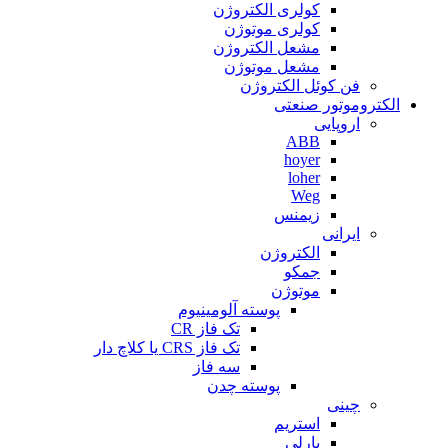
کولری الکتروژن
کولری موتوژن
مشعل الکتروژن
مشعل موتوژن
فن کوئل الکتروژن
الکتروموتور صنعتی
اروپایی
ABB
hoyer
loher
Weg
زیمنس
ایرانی
الکتروژن
جمکو
موتوژن
پوسته آلومینیوم
تک فاز CR
تک فاز CRS یا کلاچ دار
سه فاز
پوسته چدن
چینی
استریم
بارلی