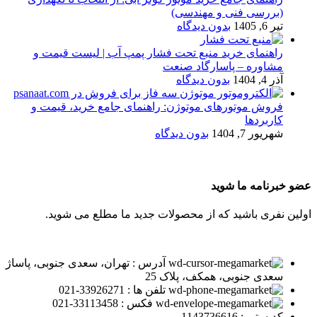
(بررسی فنی و مهندسی)
تیر 6, 1405
بدون دیدگاه
راهنمای خرید منبع تحت فشار پمپ آب | لیست قیمت و
مشاوره – پاسارگاد صنعت
آذر 4, 1404
بدون دیدگاه
فروش موتورهای موتوژن: راهنمای جامع خرید، قیمت و
کاربردها
شهریور 7, 1404
بدون دیدگاه
عضو خبرنامه ما شوید
اولین نفری باشید که از محصولات جدید ما مطلع می شوید.
آدرس : تهران، سعدی جنوبی، پاساژ
سعدی جنوبی، همکف، پلاک 25
تلفن ها : 33926271-021
فکس : 33113458-021
کدپستی : 1143736616