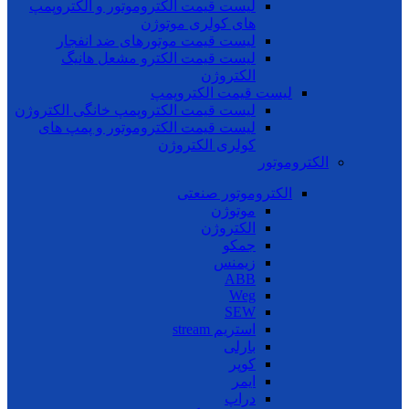
لیست قیمت الکتروموتور و الکتروپمپ
های کولری موتوژن
لیست قیمت موتورهای ضد انفجار
لیست قیمت الکترو مشعل هانیگ
الکتروژن
لیست قیمت الکتروپمپ
لیست قیمت الکتروپمپ خانگی الکتروژن
لیست قیمت الکتروموتور و پمپ های
کولری الکتروژن
الکتروموتور
الکتروموتور صنعتی
موتوژن
الکتروژن
جمکو
زیمنس
ABB
Weg
SEW
استریم stream
بارلی
کوپر
ایمر
دراپ