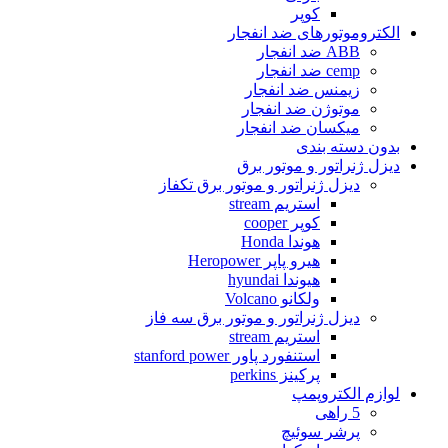
کوپر
الکتروموتورهای ضد انفجار
ABB ضد انفجار
cemp ضد انفجار
زیمنس ضد انفجار
موتوژن ضد انفجار
میکسان ضد انفجار
بدون دسته بندی
دیزل ژنراتور و موتور برق
دیزل ژنراتور و موتور برق تکفاز
استریم stream
کوپر cooper
هوندا Honda
هیرو پاپر Heropower
هیوندا hyundai
ولکانو Volcano
دیزل ژنراتور و موتور برق سه فاز
استریم stream
استنفورد پاور stanford power
پرکینز perkins
لوازم الکتروپمپ
5 راهی
پرشر سوئیچ