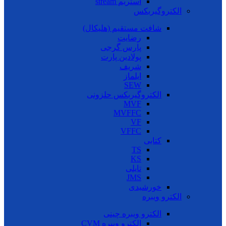
استریم stream
الکتروگیربکس
شافت مستقیم (هلیکال)
رضایت
پارس گرجی
پولادین پارت
شریف
ایلماز
SEW
الکتروگیربکس حلزونی
MVF
MVFFC
VF
VFFC
کتابی
TS
KS
تایلی
JMS
خورشیدی
الکترو ویبره
الکترو ویبره چینی
الکترو ویبره CVM