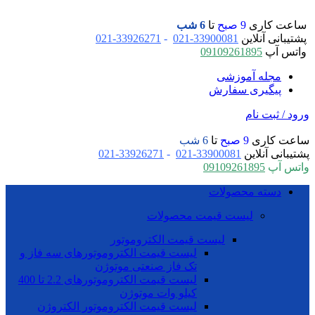
ساعت کاری
9 صبح
تا
6 شب
پشتیبانی آنلاین
33900081-021
-
33926271-021
واتس آپ
09109261895
مجله آموزشی
پیگیری سفارش
ورود / ثبت نام
ساعت کاری
9 صبح
تا
6 شب
پشتیبانی آنلاین
33900081-021
-
33926271-021
واتس آپ
09109261895
دسته محصولات
لیست قیمت محصولات
لیست قیمت الکتروموتور
لیست قیمت الکتروموتورهای سه فاز و
تک فاز صنعتی موتوژن
لیست قیمت الکتروموتورهای 2.2 تا 400
کیلو وات موتوژن
لیست قیمت الکتروموتور الکتروژن