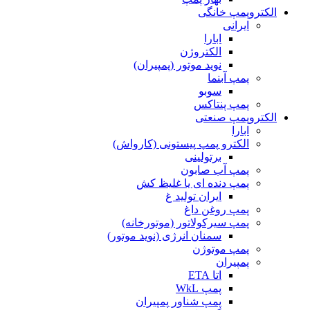
الکتروپمپ خانگی
ایرانی
ابارا
الکتروژن
نوید موتور (پمپیران)
پمپ آبنما
سوبو
پمپ پنتاکس
الکتروپمپ صنعتی
ابارا
الکترو پمپ پیستونی (کارواش)
برتولینی
پمپ آب صابون
پمپ دنده ای یا غلیظ کش
ایران تولید غ
پمپ روغن داغ
پمپ سیرکولاتور (موتورخانه)
سمنان انرژی (نوید موتور)
پمپ موتوژن
پمپیران
اتا ETA
پمپ WkL
پمپ شناور پمپیران