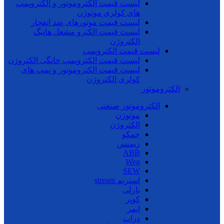
لیست قیمت الکتروموتور و الکتروپمپ
های کولری موتوژن
لیست قیمت موتورهای ضد انفجار
لیست قیمت الکترو مشعل هانیگ
الکتروژن
لیست قیمت الکتروپمپ
لیست قیمت الکتروپمپ خانگی الکتروژن
لیست قیمت الکتروموتور و پمپ های
کولری الکتروژن
الکتروموتور
الکتروموتور صنعتی
موتوژن
الکتروژن
جمکو
زیمنس
ABB
Weg
SEW
استریم stream
بارلی
کوپر
ایمر
دراپ