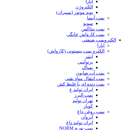
ابارا
الکتروژن
نوید موتور (پمپیران)
پمپ آبنما
سوبو
پمپ پنتاکس
پمپ کارواش خانگی
الکتروپمپ صنعتی
ابارا
الکترو پمپ پیستونی (کارواش)
اینتر
برتولینی
پمپاک
پمپ آب صابون
پمپ انتقال مواد نفتی
پمپ دنده ای یا غلیظ کش
ایران تولید غ
پمپ البرز
تهران تولید
کوپار
پمپ روغن داغ
آبروان
ایران تولید داغ
پمپ نورم NORM