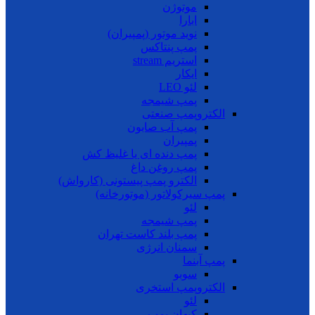
موتوژن
ابارا
نوید موتور (پمپیران)
پمپ پنتاکس
استریم stream
ایکار
لئو LEO
پمپ شیمجه
الکتروپمپ صنعتی
پمپ آب صابون
پمپیران
پمپ دنده ای یا غلیظ کش
پمپ روغن داغ
الکترو پمپ پیستونی (کارواش)
پمپ سیرکولاتور (موتورخانه)
لئو
پمپ شیمجه
پمپ بلند کاست تهران
سمنان انرژی
پمپ آبنما
سوبو
الکتروپمپ استخری
لئو
کیهان پمپ