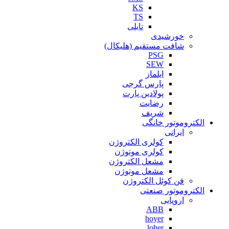
KS
TS
تایلی
خورشیدی
شافت مستقیم (هلیکال)
PSG
SEW
ایلماز
پارس گرجی
پولادین پارت
رضایت
شریف
الکتروموتور خانگی
ایرانی
کولری الکتروژن
کولری موتوژن
مشعل الکتروژن
مشعل موتوژن
فن کوئل الکتروژن
الکتروموتور صنعتی
اروپایی
ABB
hoyer
loher