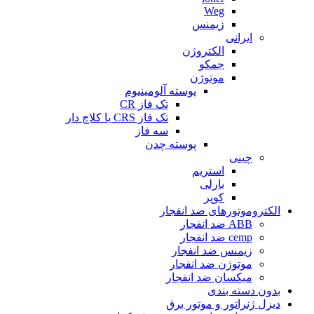
Weg
زیمنس
ایرانی
الکتروژن
جمکو
موتوژن
پوسته آلومینیوم
تک فاز CR
تک فاز CRS یا کلاچ دار
سه فاز
پوسته چدن
چینی
استریم
بارلی
کوپر
الکتروموتورهای ضد انفجار
ABB ضد انفجار
cemp ضد انفجار
زیمنس ضد انفجار
موتوژن ضد انفجار
میکسان ضد انفجار
بدون دسته بندی
دیزل ژنراتور و موتور برق