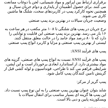
برقراری ارتباط بین اپراتور و مواد شیمیایی، لجن یا دوغاب ممانعت
می کنند. برای حصول اطمینان از پایداری و دوام جریان سیال و
همچنین نحوه کارکرد پمپ در کاربردهای سخت، شلنگ ها ماشین
کاری می شوند.
وضعیت جریان سیالات در بهترین برند پمپ صنعتی
نرخ جریان در پمپ های شلنگی تا ۱۰۸ متر مکعب در هر ساعت به
۱۶ بار می رسد. بهترین برند پمپ صنعتی این قابلیت و توانایی را
دارد که تا ۸۰ درصد مواد جامد را در حالت معلق منتقل کنند.
لیستی از بهترین پمپ صنعتی و مزایا و کاربرد انواع پمپ صنعتی
پمپ های فرآیند ANSI:
پمپ های فرآیند ANSI نسبت به انواع پمپ های صنعتی، گزینه های
مواد بیشتری دارد. از استاندارد ابعادی برخوردار است و این آپشن،
شرایطی فراهم می کند تا طراحی، فونداسیون و لوله کشی قبل از
گزینش تامین کنندگان پمپ کامل شود.
پمپ گریز از مرکز:
شاید بتوان عنوان بهترین پمپ صنعتی را به این نوع پمپ نسبت داد.
این پمپ ها گزینه ای بسیار مناسب برای انتقال سیالات با
ویسکوزیته پایین و دبی بالا است.
پمپ پیستونی: