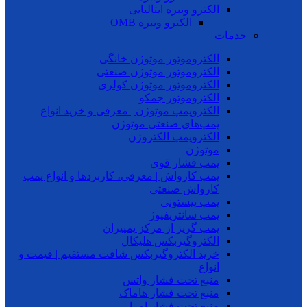
الکترو ویبره ایتالیایی
الکترو ویبره OMB
خدمات
الکتروموتور موتوژن خانگی
الکتروموتور موتوژن صنعتی
الکتروموتور موتوژن کولری
الکتروموتور جمکو
الکتروپمپ موتوژن | معرفی و خرید انواع
پمپ‌های صنعتی موتوژن
الکتروپمپ الکتروژن
موتوژن
پمپ فشار قوی
پمپ کارواش | معرفی، کاربردها و انواع پمپ
کارواش صنعتی
پمپ پیستونی
پمپ سانتریفیوژ
پمپ گریز از مرکز پمپیران
الکتروگیربکس هلیکال
خرید الکتروگیربکس شافت مستقیم | قیمت و
انواع
منبع تحت فشار واتس
منبع تحت فشار هاماک
منبع تحت فشار امرا