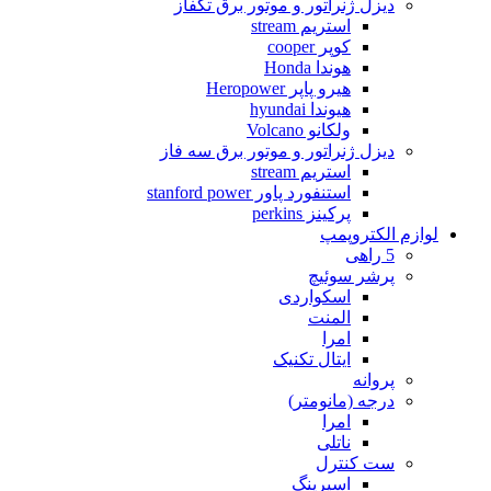
دیزل ژنراتور و موتور برق تکفاز
استریم stream
کوپر cooper
هوندا Honda
هیرو پاپر Heropower
هیوندا hyundai
ولکانو Volcano
دیزل ژنراتور و موتور برق سه فاز
استریم stream
استنفورد پاور stanford power
پرکینز perkins
لوازم الکتروپمپ
5 راهی
پرشر سوئیچ
اسکواردی
المنت
امرا
ایتال تکنیک
پروانه
درجه (مانومتر)
امرا
ناتلی
ست کنترل
اسپرینگ