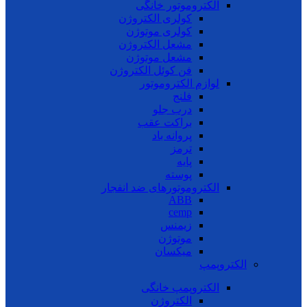
الکتروموتور خانگی
کولری الکتروژن
کولری موتوژن
مشعل الکتروژن
مشعل موتوژن
فن کوئل الکتروژن
لوازم الکتروموتور
فلنج
درب جلو
براکت عقب
پروانه باد
ترمز
پایه
پوسته
الکتروموتورهای ضد انفجار
ABB
cemp
زیمنس
موتوژن
میکسان
الکتروپمپ
الکتروپمپ خانگی
الکتروژن