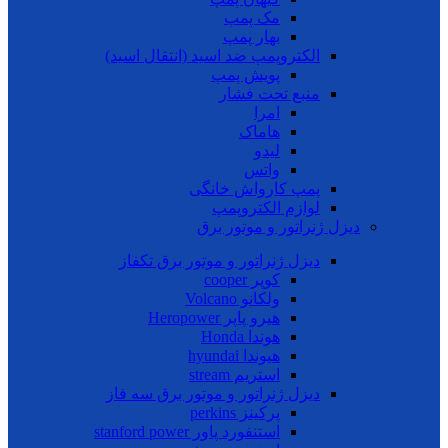
مک پمپ
بهار پمپ
الکتروپمپ ضد اسید (انتقال اسید)
پویش پمپ
منبع تحت فشار
امرا
هاماک
لیدو
واتس
پمپ کارواش خانگی
لوازم الکتروپمپ
دیزل ژنراتور و موتور برق
دیزل ژنراتور و موتور برق تکفاز
کوپر cooper
ولکانو Volcano
هیرو پاپر Heropower
هوندا Honda
هیوندا hyundai
استریم stream
دیزل ژنراتور و موتور برق سه فاز
پرکینز perkins
استنفورد پاور stanford power