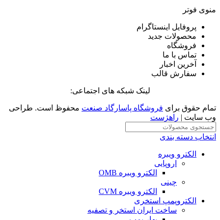
منوی فوتر
پروفایل اینستاگرام
محصولات جدید
فروشگاه
تماس با ما
آخرین اخبار
سفارش قالب
لینک شبکه های اجتماعی:
تمام حقوق برای
فروشگاه پاسارگاد صنعت
محفوظ است. طراحی
وب سایت |
راهژست
انتخاب دسته بندی
الکترو ویبره
اروپایی
الکترو ویبره OMB
چینی
الکترو ویبره CVM
الکتروپمپ استخری
ساخت ایران استخر و تصفیه
بهار پمپ