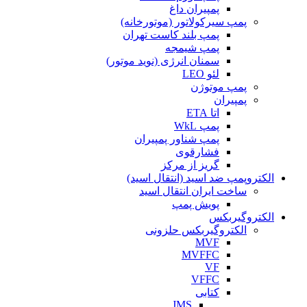
پمپیران داغ
پمپ سیرکولاتور (موتورخانه)
پمپ بلند کاست تهران
پمپ شیمجه
سمنان انرژی (نوید موتور)
لئو LEO
پمپ موتوژن
پمپیران
اتا ETA
پمپ WkL
پمپ شناور پمپیران
فشارقوی
گریز از مرکز
الکتروپمپ ضد اسید (انتقال اسید)
ساخت ایران انتقال اسید
پویش پمپ
الکتروگیربکس
الکتروگیربکس حلزونی
MVF
MVFFC
VF
VFFC
کتابی
JMS