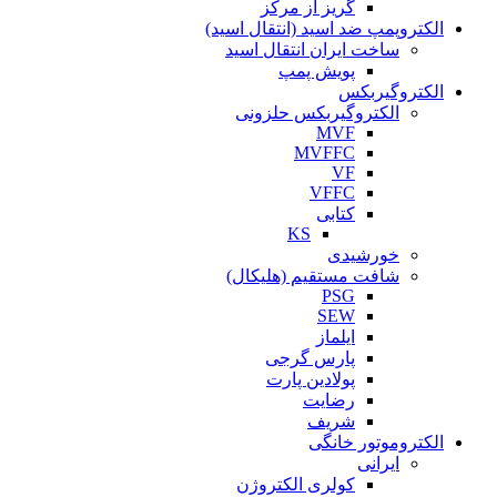
گریز از مرکز
الکتروپمپ ضد اسید (انتقال اسید)
ساخت ایران انتقال اسید
پویش پمپ
الکتروگیربکس
الکتروگیربکس حلزونی
MVF
MVFFC
VF
VFFC
کتابی
KS
خورشیدی
شافت مستقیم (هلیکال)
PSG
SEW
ایلماز
پارس گرجی
پولادین پارت
رضایت
شریف
الکتروموتور خانگی
ایرانی
کولری الکتروژن