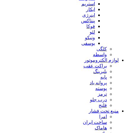
استریم
ایکار
اینرژی
پنتاکس
فوکا
لئو
ونیکو
یوسفی
کلگی
واسطه
لوازم الکتروموتور
براکت عقب
بلبرینگ
پایه
پروانه باد
پوسته
ترمز
درب جلو
فلنج
منبع تحت فشار
امرا
ساخت ایران
هاماک