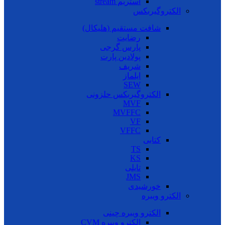
استریم stream
الکتروگیربکس
شافت مستقیم (هلیکال)
رضایت
پارس گرجی
پولادین پارت
شریف
ایلماز
SEW
الکتروگیربکس حلزونی
MVF
MVFFC
VF
VFFC
کتابی
TS
KS
تایلی
JMS
خورشیدی
الکترو ویبره
الکترو ویبره چینی
الکترو ویبره CVM