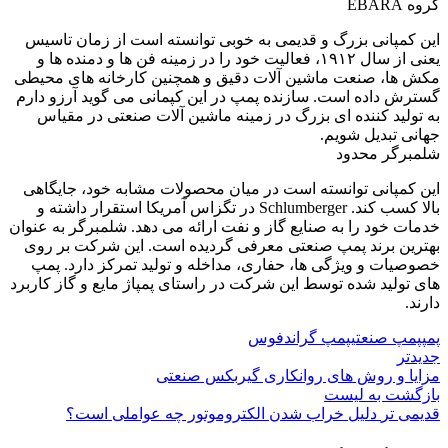
گروه EBARA
این کمپانی بزرگ و قدیمی به خوبی توانسته است از زمان تاسیس
یعنی از سال ۱۹۱۲، فعالیت خود را در زمینه فن ها و دمنده ها و
مکش ها، صنعت ماشین آلات دقیق و همچنین کارخانه های محیطی
گسترش داده است. سازنده پمپ در این کپمانی می گوید آرزو دارم
به تولید کننده ای بزرگ در زمینه ماشین آلات صنعتی در مقیاس
جهانی تبدیل شویم.
شلمبرگر محدود
این کمپانی توانسته است در میان محصولات مشابه خود، جایگاهی
بالا کسب کند. Schlumberger در تگزاس آمریکا استقرار داشته و
خدمات خود را به صنایع گاز و نفت ارائه می دهد. شلمبرگر به عنوان
بهترین برند پمپ صنعتی معرفی گردیده است. این شرکت بر روی
خصوصیات و ویژگی ها، حفاری، مداخله و تولید تمرکز دارد. پمپ
های تولید شده توسط این شرکت در راستای پمپاژ مایع و گاز کاربرد
دارند.
پمپ
پمپ صنعتی
پمپ گراندفوس
جدیدتر
مزایا و روش های روانکاری گیربکس صنعتی
بازگشت به لیست
قدیمی تر
دلیل خراب شدن الکتروموتور چه عواملی است؟