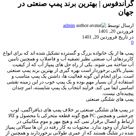
گراندفوس | بهترین برند پمپ صنعتی در
جهان
ارسال توسط
admin
فروردین 20, 1401
در تاریخ فروردین 20, 1401
0
پمپ ها از یک خانواده بزرگ و گسترده تشکیل شده اند که برای انواع
کاربردهای آب صنعتی نظیر تصفیه آب و فاضلاب و همچنین تامین
آب ساخته می شوند. یکی از راه حل های پمپاژ آب که از کیفیت
بسیار بالایی برخوردار است بهره‌ گیری از بهترین برند پمپ صنعتی
است. برای انجام این گونه فعالیت ها، داشتن یک پمپ مناسب و
استفاده از آن بسیار مهم بوده و یک پمپ خوب در این زمینه نقشی
اساسی ایفا می کند. فرآیند انتخاب یک پمپ شایسته، امر چندان
پیچیده‌ای نیست.
پمپ های شلنگی صنعتی
در پمپ های شلنگی صنعتی بر خلاف پمپ های دیافراگمی، لوب
چرخشی و همچنین PC هیچ گونه قطعه متحرکی با محصول و کالا
ارتباط و اتصال برقرار نمی کند و هیچ مهر و موم مکانیکی در
ساختار آن وجود ندارد. محتویات به کار رفته در آن ها سیالاتی پمپاژ
شده در شلنگ هستند که از عمری طولانی برخوردارند و همچنین از