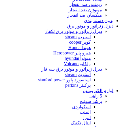
زیمنس ضد انفجار
موتوژن ضد انفجار
میکسان ضد انفجار
بدون دسته بندی
دیزل ژنراتور و موتور برق
دیزل ژنراتور و موتور برق تکفاز
استریم stream
کوپر cooper
هوندا Honda
هیرو پاپر Heropower
هیوندا hyundai
ولکانو Volcano
دیزل ژنراتور و موتور برق سه فاز
استریم stream
استنفورد پاور stanford power
پرکینز perkins
لوازم الکتروپمپ
5 راهی
پرشر سوئیچ
اسکواردی
المنت
امرا
ایتال تکنیک