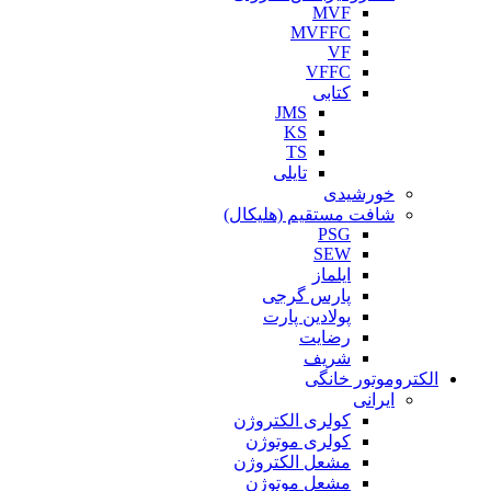
MVF
MVFFC
VF
VFFC
کتابی
JMS
KS
TS
تایلی
خورشیدی
شافت مستقیم (هلیکال)
PSG
SEW
ایلماز
پارس گرجی
پولادین پارت
رضایت
شریف
الکتروموتور خانگی
ایرانی
کولری الکتروژن
کولری موتوژن
مشعل الکتروژن
مشعل موتوژن