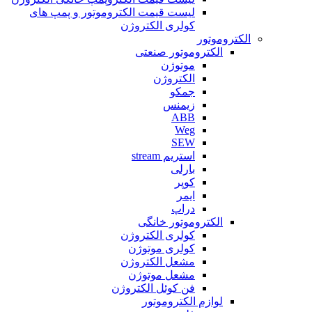
لیست قیمت الکتروموتور و پمپ های
کولری الکتروژن
الکتروموتور
الکتروموتور صنعتی
موتوژن
الکتروژن
جمکو
زیمنس
ABB
Weg
SEW
استریم stream
بارلی
کوپر
ایمر
دراپ
الکتروموتور خانگی
کولری الکتروژن
کولری موتوژن
مشعل الکتروژن
مشعل موتوژن
فن کوئل الکتروژن
لوازم الکتروموتور