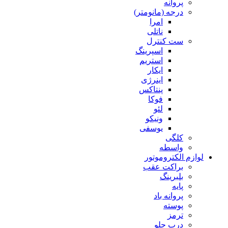
پروانه
درجه (مانومتر)
امرا
ناتلی
ست کنترل
اسپرینگ
استریم
ایکار
اینرژی
پنتاکس
فوکا
لئو
ونیکو
یوسفی
کلگی
واسطه
لوازم الکتروموتور
براکت عقب
بلبرینگ
پایه
پروانه باد
پوسته
ترمز
درب جلو