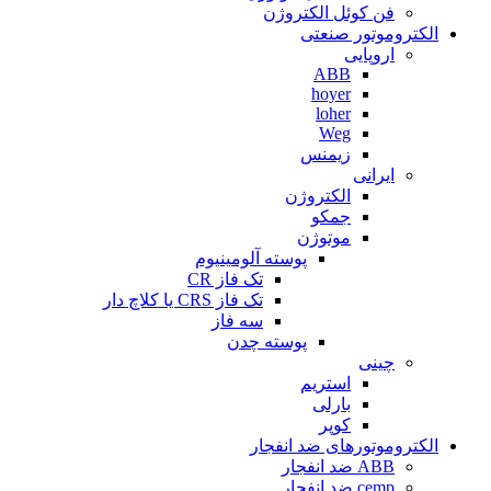
فن کوئل الکتروژن
الکتروموتور صنعتی
اروپایی
ABB
hoyer
loher
Weg
زیمنس
ایرانی
الکتروژن
جمکو
موتوژن
پوسته آلومینیوم
تک فاز CR
تک فاز CRS یا کلاچ دار
سه فاز
پوسته چدن
چینی
استریم
بارلی
کوپر
الکتروموتورهای ضد انفجار
ABB ضد انفجار
cemp ضد انفجار