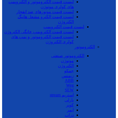
لیست قیمت الکتروموتور و الکتروپمپ
های کولری موتوژن
لیست قیمت موتورهای ضد انفجار
لیست قیمت الکترو مشعل هانیگ
الکتروژن
لیست قیمت الکتروپمپ
لیست قیمت الکتروپمپ خانگی الکتروژن
لیست قیمت الکتروموتور و پمپ های
کولری الکتروژن
الکتروموتور
الکتروموتور صنعتی
موتوژن
الکتروژن
جمکو
زیمنس
ABB
Weg
SEW
استریم stream
بارلی
کوپر
ایمر
دراپ