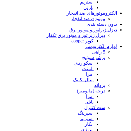
استریم
بارلی
الکتروموتورهای ضد انفجار
موتوژن ضد انفجار
بدون دسته بندی
دیزل ژنراتور و موتور برق
دیزل ژنراتور و موتور برق تکفاز
کوپر cooper
لوازم الکتروپمپ
5 راهی
پرشر سوئیچ
اسکواردی
المنت
امرا
ایتال تکنیک
پروانه
درجه (مانومتر)
امرا
ناتلی
ست کنترل
اسپرینگ
استریم
ایکار
اینرژی