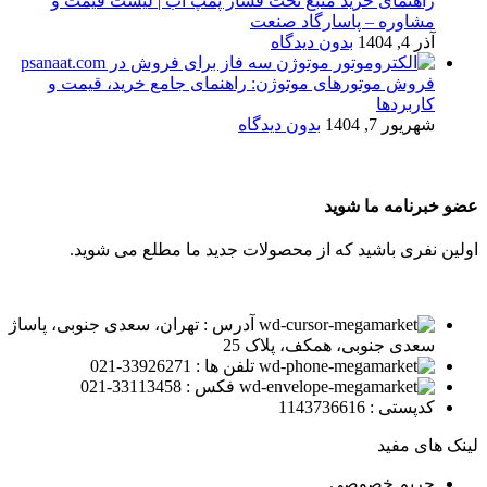
راهنمای خرید منبع تحت فشار پمپ آب | لیست قیمت و
مشاوره – پاسارگاد صنعت
آذر 4, 1404
بدون دیدگاه
فروش موتورهای موتوژن: راهنمای جامع خرید، قیمت و
کاربردها
شهریور 7, 1404
بدون دیدگاه
عضو خبرنامه ما شوید
اولین نفری باشید که از محصولات جدید ما مطلع می شوید.
آدرس : تهران، سعدی جنوبی، پاساژ
سعدی جنوبی، همکف، پلاک 25
تلفن ها : 33926271-021
فکس : 33113458-021
کدپستی : 1143736616
لینک های مفید
حریم خصوصی