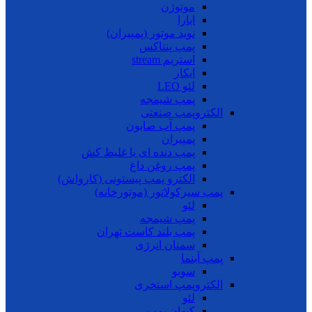
موتوژن
ابارا
نوید موتور (پمپیران)
پمپ پنتاکس
استریم stream
ایکار
لئو LEO
پمپ شیمجه
الکتروپمپ صنعتی
پمپ آب صابون
پمپیران
پمپ دنده ای یا غلیظ کش
پمپ روغن داغ
الکترو پمپ پیستونی (کارواش)
پمپ سیرکولاتور (موتورخانه)
لئو
پمپ شیمجه
پمپ بلند کاست تهران
سمنان انرژی
پمپ آبنما
سوبو
الکتروپمپ استخری
لئو
کیهان پمپ