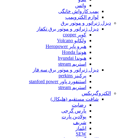
واتس
پمپ کارواش خانگی
لوازم الکتروپمپ
دیزل ژنراتور و موتور برق
دیزل ژنراتور و موتور برق تکفاز
کوپر cooper
ولکانو Volcano
هیرو پاپر Heropower
هوندا Honda
هیوندا hyundai
استریم stream
دیزل ژنراتور و موتور برق سه فاز
پرکینز perkins
استنفورد پاور stanford power
استریم stream
الکتروگیربکس
شافت مستقیم (هلیکال)
رضایت
پارس گرجی
پولادین پارت
شریف
ایلماز
SEW