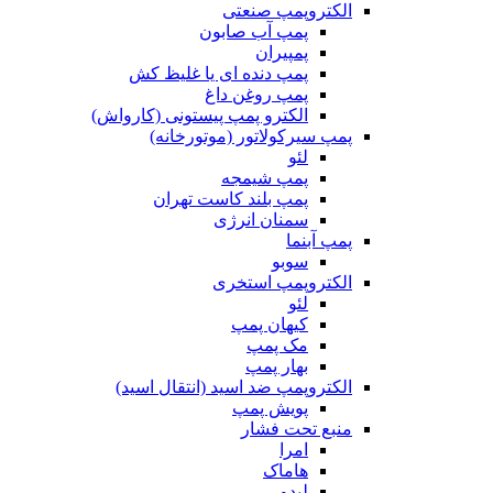
الکتروپمپ صنعتی
پمپ آب صابون
پمپیران
پمپ دنده ای یا غلیظ کش
پمپ روغن داغ
الکترو پمپ پیستونی (کارواش)
پمپ سیرکولاتور (موتورخانه)
لئو
پمپ شیمجه
پمپ بلند کاست تهران
سمنان انرژی
پمپ آبنما
سوبو
الکتروپمپ استخری
لئو
کیهان پمپ
مک پمپ
بهار پمپ
الکتروپمپ ضد اسید (انتقال اسید)
پویش پمپ
منبع تحت فشار
امرا
هاماک
لیدو