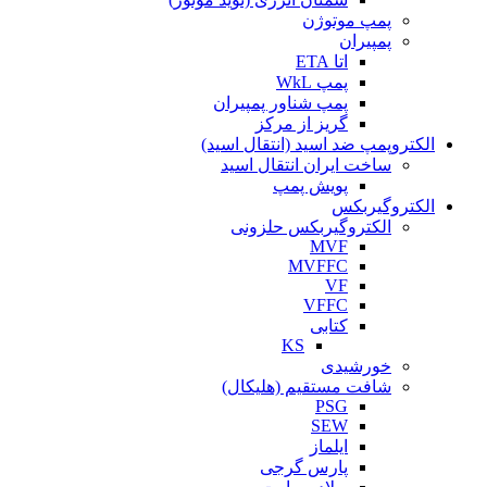
پمپ موتوژن
پمپیران
اتا ETA
پمپ WkL
پمپ شناور پمپیران
گریز از مرکز
الکتروپمپ ضد اسید (انتقال اسید)
ساخت ایران انتقال اسید
پویش پمپ
الکتروگیربکس
الکتروگیربکس حلزونی
MVF
MVFFC
VF
VFFC
کتابی
KS
خورشیدی
شافت مستقیم (هلیکال)
PSG
SEW
ایلماز
پارس گرجی