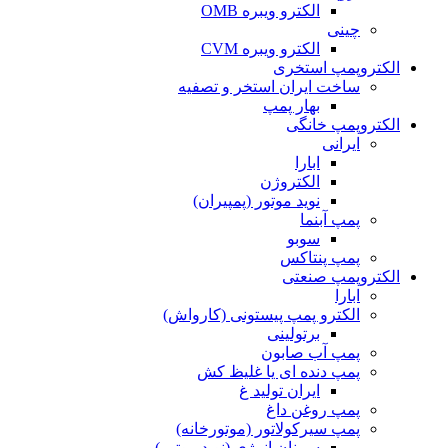
الکترو ویبره OMB
چینی
الکترو ویبره CVM
الکتروپمپ استخری
ساخت ایران استخر و تصفیه
بهار پمپ
الکتروپمپ خانگی
ایرانی
ابارا
الکتروژن
نوید موتور (پمپیران)
پمپ آبنما
سوبو
پمپ پنتاکس
الکتروپمپ صنعتی
ابارا
الکترو پمپ پیستونی (کارواش)
برتولینی
پمپ آب صابون
پمپ دنده ای یا غلیظ کش
ایران تولید غ
پمپ روغن داغ
پمپ سیرکولاتور (موتورخانه)
سمنان انرژی (نوید موتور)