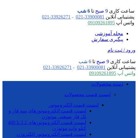
ساعت کاری
9 صبح
تا
6 شب
پشتیبانی آنلاین
33900081-021
-
33926271-021
واتس آپ
09109261895
مجله آموزشی
پیگیری سفارش
ورود / ثبت نام
ساعت کاری
9 صبح
تا
6 شب
پشتیبانی آنلاین
33900081-021
-
33926271-021
واتس آپ
09109261895
دسته محصولات
لیست قیمت محصولات
لیست قیمت الکتروموتور
لیست قیمت الکتروموتورهای سه فاز و
تک فاز صنعتی موتوژن
لیست قیمت الکتروموتورهای 2.2 تا 400
کیلو وات موتوژن
لیست قیمت الکتروموتور الکتروژن