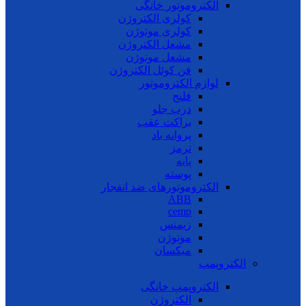
الکتروموتور خانگی
کولری الکتروژن
کولری موتوژن
مشعل الکتروژن
مشعل موتوژن
فن کوئل الکتروژن
لوازم الکتروموتور
فلنج
درب جلو
براکت عقب
پروانه باد
ترمز
پایه
پوسته
الکتروموتورهای ضد انفجار
ABB
cemp
زیمنس
موتوژن
میکسان
الکتروپمپ
الکتروپمپ خانگی
الکتروژن