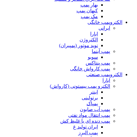
بهار پمپ
کیهان پمپ
مک پمپ
الکتروپمپ خانگی
ایرانی
ابارا
الکتروژن
نوید موتور (پمپیران)
پمپ آبنما
سوبو
پمپ پنتاکس
پمپ کارواش خانگی
الکتروپمپ صنعتی
ابارا
الکترو پمپ پیستونی (کارواش)
اینتر
برتولینی
پمپاک
پمپ آب صابون
پمپ انتقال مواد نفتی
پمپ دنده ای یا غلیظ کش
ایران تولید غ
پمپ البرز