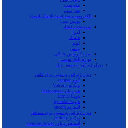
مک پمپ
بهار پمپ
الکتروپمپ ضد اسید (انتقال اسید)
پویش پمپ
منبع تحت فشار
امرا
هاماک
لیدو
واتس
پمپ کارواش خانگی
لوازم الکتروپمپ
دیزل ژنراتور و موتور برق
دیزل ژنراتور و موتور برق تکفاز
کوپر cooper
ولکانو Volcano
هیرو پاپر Heropower
هوندا Honda
هیوندا hyundai
استریم stream
دیزل ژنراتور و موتور برق سه فاز
پرکینز perkins
استنفورد پاور stanford power