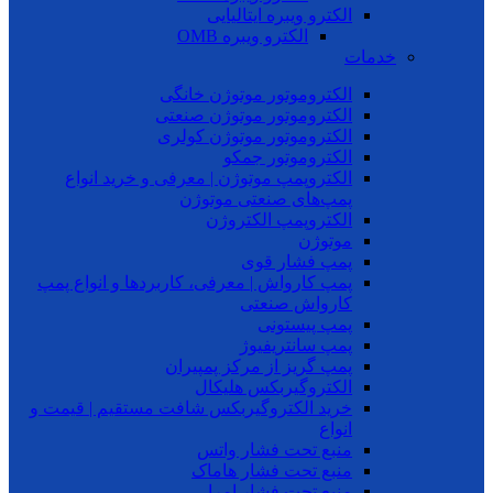
الکترو ویبره ایتالیایی
الکترو ویبره OMB
خدمات
الکتروموتور موتوژن خانگی
الکتروموتور موتوژن صنعتی
الکتروموتور موتوژن کولری
الکتروموتور جمکو
الکتروپمپ موتوژن | معرفی و خرید انواع
پمپ‌های صنعتی موتوژن
الکتروپمپ الکتروژن
موتوژن
پمپ فشار قوی
پمپ کارواش | معرفی، کاربردها و انواع پمپ
کارواش صنعتی
پمپ پیستونی
پمپ سانتریفیوژ
پمپ گریز از مرکز پمپیران
الکتروگیربکس هلیکال
خرید الکتروگیربکس شافت مستقیم | قیمت و
انواع
منبع تحت فشار واتس
منبع تحت فشار هاماک
منبع تحت فشار امرا