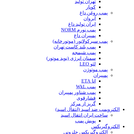
تهران تولید
کوپار
پمپ روغن داغ
آبروان
ایران تولید داغ
پمپ نورم NORM
پمپیران داغ
پمپ سیرکولاتور (موتورخانه)
پمپ بلند کاست تهران
پمپ شیمجه
سمنان انرژی (نوید موتور)
لئو LEO
پمپ موتوژن
پمپیران
اتا ETA
پمپ WkL
پمپ شناور پمپیران
فشارقوی
گریز از مرکز
الکتروپمپ ضد اسید (انتقال اسید)
ساخت ایران انتقال اسید
پویش پمپ
الکتروگیربکس
الکتروگیربکس حلزونی