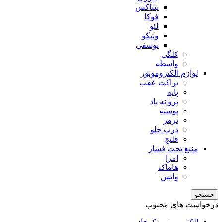
پنتاکس
فوکا
لئو
ونیکو
یوسفی
کلگی
واسطه
لوازم الکتروموتور
براکت عقب
پایه
پروانه باد
پوسته
ترمز
درب جلو
فلنج
منبع تحت فشار
امرا
هاماک
واتس
جستجو
درخواست های محبوب
الکتروموتور تک فاز