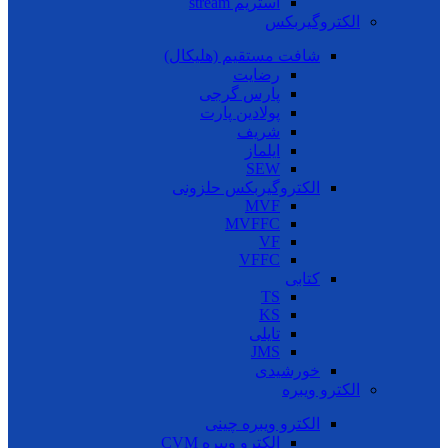
استریم stream
الکتروگیربکس
شافت مستقیم (هلیکال)
رضایت
پارس گرجی
پولادین پارت
شریف
ایلماز
SEW
الکتروگیربکس حلزونی
MVF
MVFFC
VF
VFFC
کتابی
TS
KS
تایلی
JMS
خورشیدی
الکترو ویبره
الکترو ویبره چینی
الکترو ویبره CVM