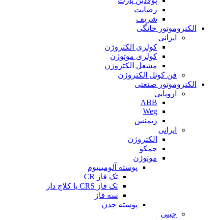
پولادین پارت
رضایت
شریف
الکتروموتور خانگی
ایرانی
کولری الکتروژن
کولری موتوژن
مشعل الکتروژن
فن کوئل الکتروژن
الکتروموتور صنعتی
اروپایی
ABB
Weg
زیمنس
ایرانی
الکتروژن
جمکو
موتوژن
پوسته آلومینیوم
تک فاز CR
تک فاز CRS یا کلاچ دار
سه فاز
پوسته چدن
چینی