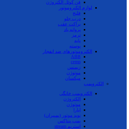
فن کوئل الکتروژن
لوازم الکتروموتور
فلنج
درب جلو
براکت عقب
پروانه باد
ترمز
پایه
پوسته
الکتروموتورهای ضد انفجار
ABB
cemp
زیمنس
موتوژن
میکسان
الکتروپمپ
الکتروپمپ خانگی
الکتروژن
موتوژن
ابارا
نوید موتور (پمپیران)
پمپ پنتاکس
استریم stream