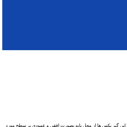
با توان ورودی 0/12KW الی 45KW با دور خروجی 16 الی 400 دور در دقیقه از شافت خروجی Ø22 الی Ø100 میلیمتر. این گیر بکس ها از محل پایه بصورت افقی و عمودی بر سطح مورد