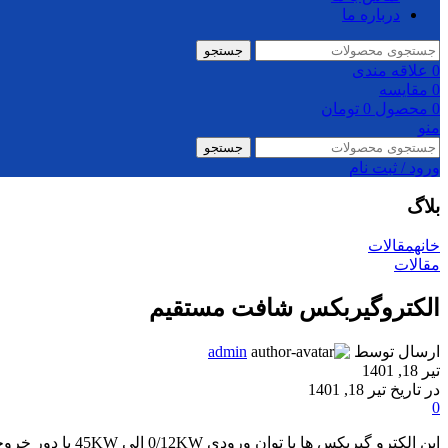
درباره ما
جستجو
0
علاقه مندی
0
مقایسه
0
محصول
0
تومان
منو
جستجو
ورود / ثبت نام
بلاگ
خانه
مقالات
مقالات
الکتروگیربکس شافت مستقیم
ارسال توسط
admin
تیر 18, 1401
در تاریخ تیر 18, 1401
0