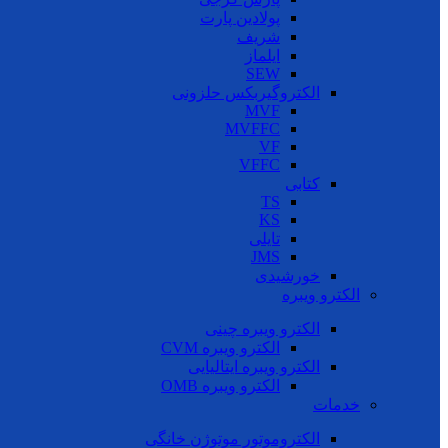
پولادین پارت
شریف
ایلماز
SEW
الکتروگیربکس حلزونی
MVF
MVFFC
VF
VFFC
کتابی
TS
KS
تایلی
JMS
خورشیدی
الکترو ویبره
الکترو ویبره چینی
الکترو ویبره CVM
الکترو ویبره ایتالیایی
الکترو ویبره OMB
خدمات
الکتروموتور موتوژن خانگی