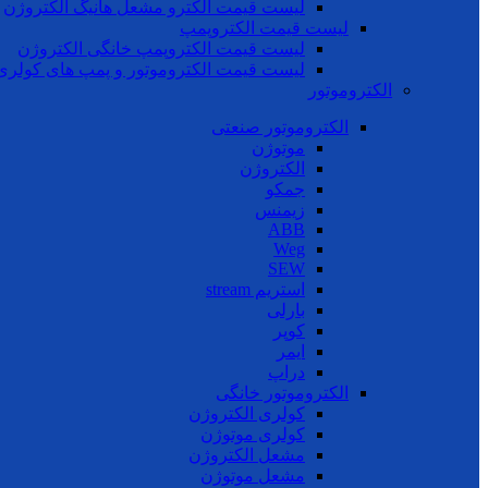
لیست قیمت الکترو مشعل هانیگ الکتروژن
لیست قیمت الکتروپمپ
لیست قیمت الکتروپمپ خانگی الکتروژن
لیست قیمت الکتروموتور و پمپ های کولری
الکتروموتور
الکتروموتور صنعتی
موتوژن
الکتروژن
جمکو
زیمنس
ABB
Weg
SEW
استریم stream
بارلی
کوپر
ایمر
دراپ
الکتروموتور خانگی
کولری الکتروژن
کولری موتوژن
مشعل الکتروژن
مشعل موتوژن