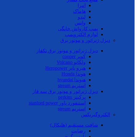
امرا
هاماک
لیدو
واتس
پمپ کارواش خانگی
لوازم الکتروپمپ
دیزل ژنراتور و موتور برق
دیزل ژنراتور و موتور برق تکفاز
کوپر cooper
ولکانو Volcano
هیرو پاپر Heropower
هوندا Honda
هیوندا hyundai
استریم stream
دیزل ژنراتور و موتور برق سه فاز
پرکینز perkins
استنفورد پاور stanford power
استریم stream
الکتروگیربکس
شافت مستقیم (هلیکال)
رضایت
پارس گرجی