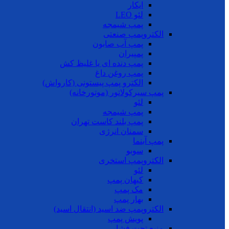
ایکار
لئو LEO
پمپ شیمجه
الکتروپمپ صنعتی
پمپ آب صابون
پمپیران
پمپ دنده ای یا غلیظ کش
پمپ روغن داغ
الکترو پمپ پیستونی (کارواش)
پمپ سیرکولاتور (موتورخانه)
لئو
پمپ شیمجه
پمپ بلند کاست تهران
سمنان انرژی
پمپ آبنما
سوبو
الکتروپمپ استخری
لئو
کیهان پمپ
مک پمپ
بهار پمپ
الکتروپمپ ضد اسید (انتقال اسید)
پویش پمپ
منبع تحت فشار