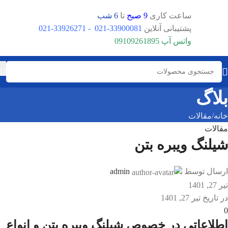
ساعت کاری
9 صبح
تا
6 شب
پشتیبانی آنلاین
33900081-021
-
33926271-021
واتس آپ
09109261895
بلاگ
خانه
مقالات
مقالات
شیلنگ ویبره بتن
ارسال توسط
admin
تیر 27, 1401
در تاریخ تیر 27, 1401
0
اطلاعاتی در خصوص شیلنگ ویبره بتن و انواع