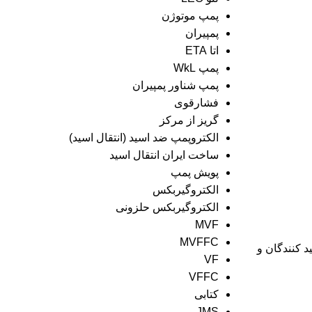
پمپ موتوژن
پمپیران
اتا ETA
پمپ WkL
پمپ شناور پمپیران
فشارقوی
گریز از مرکز
الکتروپمپ ضد اسید (انتقال اسید)
ساخت ایران انتقال اسید
پویش پمپ
الکتروگیربکس
الکتروگیربکس حلزونی
MVF
MVFFC
ین و معتبرترین تولید کنندگان و
VF
VFFC
کتابی
JMS