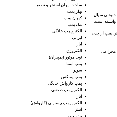
ساخت ایران استخر و تصفیه
بهار پمپ
ی جنبشی سیال
کیهان پمپ
وابسته است.
مک پمپ
الکتروپمپ خانگی
وش پمپ از چدن
ایرانی
ابارا
الکتروژن
 مجزا می
نوید موتور (پمپیران)
پمپ آبنما
سوبو
پمپ پنتاکس
پمپ کارواش خانگی
الکتروپمپ صنعتی
ابارا
الکترو پمپ پیستونی (کارواش)
اینتر
برتولینی