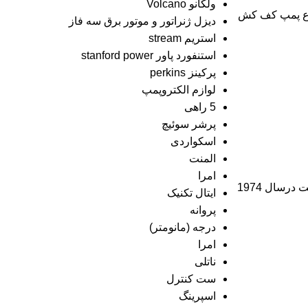
ولکانو Volcano
یک نوع پمپ کف کش
دیزل ژنراتور و موتور برق سه فاز
استریم stream
استنفورد پاور stanford power
پرکینز perkins
لوازم الکتروپمپ
5 راهی
پرشر سوئیچ
اسکواردی
المنت
امرا
شرکت پدرولا یک شرکت بزرگ تولید و توسعه بین المللی که متخصص درتولید و توسعه پمپ های تامین آب و سیستم فاضلاب است. این شرکت درسال 1974
ایتال تکنیک
پروانه
درجه (مانومتر)
امرا
ناتلی
ست کنترل
اسپرینگ