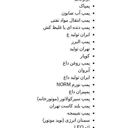
پمپاک
پمپ آب صابون
پمپ انتقال مواد نفتی
پمپ دنده ای یا غلیظ کش
ایران تولید غ
پمپ البرز
تهران تولید
کوپار
پمپ روغن داغ
آبروان
ایران تولید داغ
پمپ نورم NORM
پمپیران داغ
پمپ سیرکولاتور (موتورخانه)
پمپ بلند کاست تهران
پمپ شیمجه
سمنان انرژی (نوید موتور)
لئو LEO