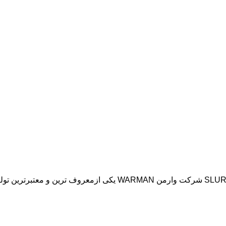
فروش ، خرید پمپ اسلاری سانتریفیوژ وارمن SLURRY PUMP WARMAN شرکت وارمن WARMAN یکی ازمعروف تر