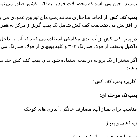
پمپ در چین می باشد که محصولات خود را به 120 کشور صادر می نماید.
پمپ کف کش
از لحاظ ساختاری همانند پمپ های توربین عمودی می با
را افزایش می دهد.پمپ کف کش شامل یک پمپ گریز از مرکز به همر
در پمپ کف کش از آب بندی مکانیکی استفاده می کنند که آب به داخل موت
داکتیل وشفت از فولاد ضدزنگ ۳۰۳ و کلیه پیچهای از فولاد ضدزنگ می سازند که مقاومت آنرا در مقابل خوردگی چندین برابر افزایش میدهد.
اگر بیشتر از یک پروانه در پمپ استفاده شود بدان پمپ کف کش چند مرح
باشند.
کاربرد پمپ کف کش:
پمپ تک مرحله ای:
مناسب برای پمپاژ آب، مصارف خانگی، آبیاری های کوچک
زه کشی و پمپاژ
در صنایع همچون پمپاژ کردن دوغاب