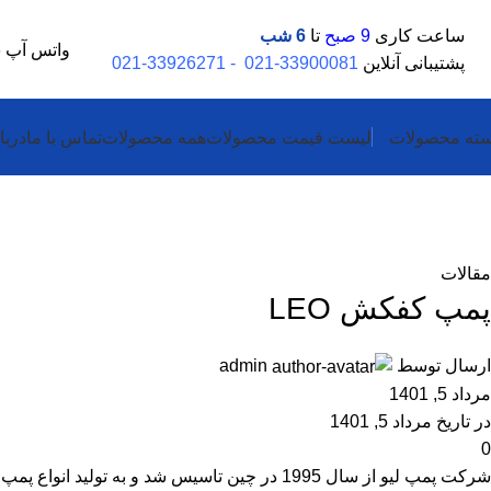
ساعت کاری
9 صبح
تا
6 شب
واتس آپ
5
پشتیبانی آنلاین
33900081-021
-
33926271-021
ته محصولات
لیست قیمت محصولات
همه محصولات
تماس با ما
دربا
بلاگ
خانه
مقالات
مقالات
پمپ کفکش LEO
ارسال توسط
admin
مرداد 5, 1401
در تاریخ مرداد 5, 1401
0
شرکت پمپ لیو از سال 1995 در چین تاسیس شد و ب