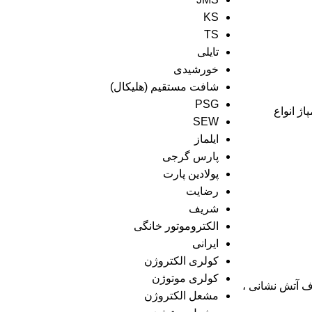
KS
TS
تایلی
خورشیدی
شافت مستقیم (هلیکال)
PSG
 در سال 1980 تاسیس و قابلیت پمپاژ انواع
SEW
ایلماز
پارس گرجی
پولادین پارت
رضایت
شریف
الکتروموتور خانگی
ایرانی
کولری الکتروژن
کولری موتوژن
 پمپه بوده و جهت مصارف آتش نشانی ،
مشعل الکتروژن