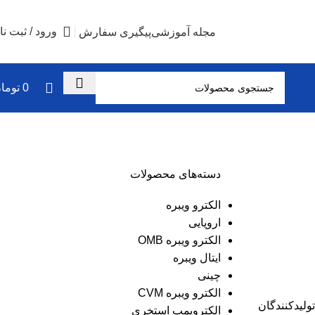
ورود / ثبت نا
مجله آموزشی
پیگیری سفارش
0
توما
دسته‌های محصولات
الکترو ویبره
اروپایی
الکترو ویبره OMB
ایتال ویبره
چینی
الکترو ویبره CVM
 تولیدکنندگان
الکتروپمپ استخری