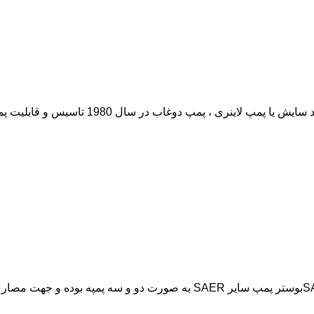
پمپ اسلاری ، پمپ دوغاب یا ضد سایش چیست؟پمپ اسلارییا پمپ ضد سایش یا پمپ لاینری ، پمپ دوغاب
فروش ، خرید بوستر پمپ سایر ، سائر ایتالیا SAER BOOSTER PUMPبوستر پمپ سایر SAER به صورت دو و سه