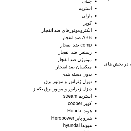
چینی
استریم
بارلی
کوپر
الکتروموتورهای ضد انفجار
ABB ضد انفجار
cemp ضد انفجار
زیمنس ضد انفجار
موتوژن ضد انفجار
ه در بخش های
میکسان ضد انفجار
بدون دسته بندی
دیزل ژنراتور و موتور برق
دیزل ژنراتور و موتور برق تکفاز
استریم stream
کوپر cooper
هوندا Honda
هیرو پاپر Heropower
هیوندا hyundai