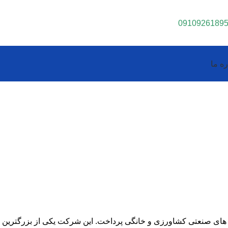
0910926189
ره ما
ه تولید انواع پمپ های صنعتی کشاورزی و خانگی پرداخت. این شرکت یکی از بزرگترین