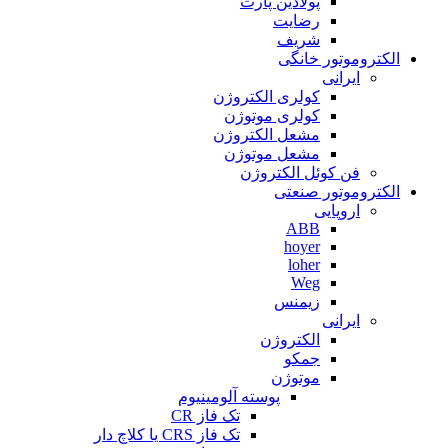
پولادین پارت
رضایت
شریف
الکتروموتور خانگی
ایرانی
کولری الکتروژن
کولری موتوژن
مشعل الکتروژن
مشعل موتوژن
فن کوئل الکتروژن
الکتروموتور صنعتی
اروپایی
ABB
hoyer
loher
Weg
زیمنس
ایرانی
الکتروژن
جمکو
موتوژن
پوسته آلومینیوم
تک فاز CR
تک فاز CRS یا کلاچ دار