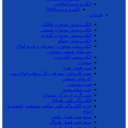
الکترو ویبره ایتالیایی
الکترو ویبره OMB
خدمات
الکتروموتور موتوژن خانگی
الکتروموتور موتوژن صنعتی
الکتروموتور موتوژن کولری
الکتروموتور جمکو
الکتروپمپ موتوژن | معرفی و خرید انواع
پمپ‌های صنعتی موتوژن
الکتروپمپ الکتروژن
موتوژن
پمپ فشار قوی
پمپ کارواش | معرفی، کاربردها و انواع پمپ
کارواش صنعتی
پمپ پیستونی
پمپ سانتریفیوژ
پمپ گریز از مرکز پمپیران
الکتروگیربکس هلیکال
خرید الکتروگیربکس شافت مستقیم | قیمت و
انواع
منبع تحت فشار واتس
منبع تحت فشار هاماک
منبع تحت فشار امرا