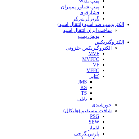
پمپ WkL
پمپ شناور پمپیران
فشارقوی
گریز از مرکز
الکتروپمپ ضد اسید (انتقال اسید)
ساخت ایران انتقال اسید
پویش پمپ
الکتروگیربکس
الکتروگیربکس حلزونی
MVF
MVFFC
VF
VFFC
کتابی
JMS
KS
TS
تایلی
خورشیدی
شافت مستقیم (هلیکال)
PSG
SEW
ایلماز
پارس گرجی