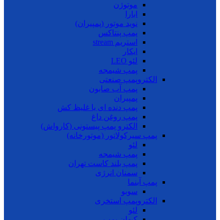
موتوژن
ابارا
نوید موتور (پمپیران)
پمپ پنتاکس
استریم stream
ایکار
لئو LEO
پمپ شیمجه
الکتروپمپ صنعتی
پمپ آب صابون
پمپیران
پمپ دنده ای یا غلیظ کش
پمپ روغن داغ
الکترو پمپ پیستونی (کارواش)
پمپ سیرکولاتور (موتورخانه)
لئو
پمپ شیمجه
پمپ بلند کاست تهران
سمنان انرژی
پمپ آبنما
سوبو
الکتروپمپ استخری
لئو
کیهان پمپ