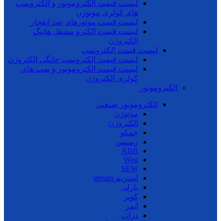
لیست قیمت الکتروموتور و الکتروپمپ
های کولری موتوژن
لیست قیمت موتورهای ضد انفجار
لیست قیمت الکترو مشعل هانیگ
الکتروژن
لیست قیمت الکتروپمپ
لیست قیمت الکتروپمپ خانگی الکتروژن
لیست قیمت الکتروموتور و پمپ های
کولری الکتروژن
الکتروموتور
الکتروموتور صنعتی
موتوژن
الکتروژن
جمکو
زیمنس
ABB
Weg
SEW
استریم stream
بارلی
کوپر
ایمر
دراپ