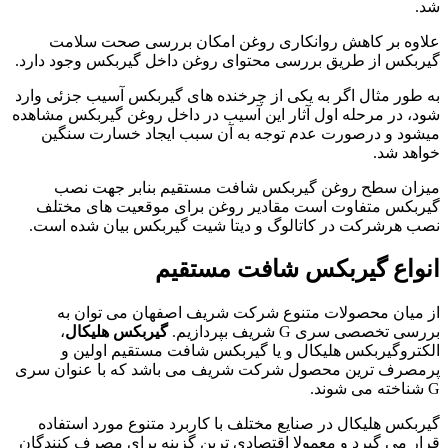
شد.
علاوه بر کاهش روانکاری روغن امکان بررسی صحت سلامت
گیربکس از طریق بررسی محتوای روغن داخل گیربکس وجود دارد.
به طور مثال اگر به یکی از چرخنده های گیربکس آسیب جزئی وارد
شود، در مرحله اول آثار این آسیب در داخل روغن گیربکس مشاهده
میشود و درصورت عدم توجه به آن سبب ایجاد خسارت سنگین
خواهد شد.
میزان سطح روغن گیربکس شافت مستقیم بنابر جهت نصب
گیربکس متفاوت است مقادیر روغن برای موقعیت های مختلف
نصب هرشرکت در کاتالوگ و دیتا شیت گیربکس بیان شده است.
انواع گیربکس شافت مستقیم
از میان محصولات متنوع شرکت شریف اصفهان می توان به
بررسی تخصصی سری G شریف بپردازیم.
گیربکس هلیکال
،
الکتروگیربکس هلیکال و یا گیربکس شافت مستقیم اولین و
پرمصرف ترین محصول شرکت شریف می باشد که با عنوان سری
G شناخته می شوند.
گیربکس هلیکال در صنایع مختلف با کاربرد متنوع مورد استفاده
قرار می گیرد و معمولا اقتصادی ترین گزینه برای مصرف کنندگان