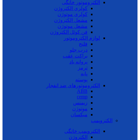
الکتروموتور خانگی
کولری الکتروژن
کولری موتوژن
مشعل الکتروژن
مشعل موتوژن
فن کوئل الکتروژن
لوازم الکتروموتور
فلنج
درب جلو
براکت عقب
پروانه باد
ترمز
پایه
پوسته
الکتروموتورهای ضد انفجار
ABB
cemp
زیمنس
موتوژن
میکسان
الکتروپمپ
الکتروپمپ خانگی
الکتروژن