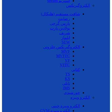
استریم stream
الکتروگیربکس
شافت مستقیم (هلیکال)
رضایت
پارس گرجی
پولادین پارت
شریف
ایلماز
SEW
الکتروگیربکس حلزونی
MVF
MVFFC
VF
VFFC
کتابی
TS
KS
تایلی
JMS
خورشیدی
الکترو ویبره
الکترو ویبره چینی
الکترو ویبره CVM