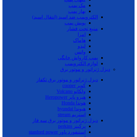
مک پمپ
بهار پمپ
الکتروپمپ ضد اسید (انتقال اسید)
پویش پمپ
منبع تحت فشار
امرا
هاماک
لیدو
واتس
پمپ کارواش خانگی
لوازم الکتروپمپ
دیزل ژنراتور و موتور برق
دیزل ژنراتور و موتور برق تکفاز
کوپر cooper
ولکانو Volcano
هیرو پاپر Heropower
هوندا Honda
هیوندا hyundai
استریم stream
دیزل ژنراتور و موتور برق سه فاز
پرکینز perkins
استنفورد پاور stanford power