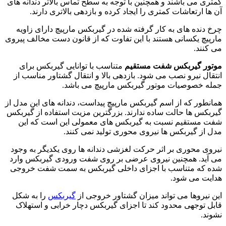
کمتری می باشند و همچنین با توجه به سطح تماس بالاتر دندانه های
آن ها ارتعاشات کمتری را ایجاد کرده و بازدهی بالاتری دارند.
چرخ دنده های به کار گرفته شده در گیربکس مارپیچ دارای زاویه
مارپیچ یکسانی هستند با این تفاوت که از قانون دست مخالف پیروی
می کنند.
موتور گیربکس
شفت مستقیم
متناسب با توانایی گیربکس برای
انتقال نیرو نصب می شود. بازدهی بالا و انتقال گشتاور مناسب از
جمله خصوصیات موتور گیربکس مارپیچ می باشد.
همانطور که از اسم گیربکس مارپیچ پیداست، دندانه های این مدل از
گیربکس ها حالت ساده ندارند. بزرگترین مزیت استفاده از گیربکس
شفت مستقیم نسبت به گیربکس های معمولی این است که این
مدل از گیربکس ها نیروی محوری تولید نمی کنند.
نیروی محوری بر اثر حرکت لغزشی دندانه ها روی یکدیگر به وجود
می آید. همچنین نیروی عرضی بر روی شفت ورودی گیربکس وارد
شده که متناسب با اجزای داخلی گیربکس به سمت شفت خروجی
هدایت می شود.
این نیروها می تواند میزان گشتاور خروجی از
گیربکس
را به شکل
قابل توجهی محدود کند تا اجزای گیربکس دچار خرابی و استهلاک
نشوند.