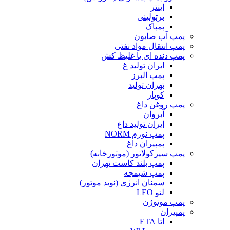
اینتر
برتولینی
پمپاک
پمپ آب صابون
پمپ انتقال مواد نفتی
پمپ دنده ای یا غلیظ کش
ایران تولید غ
پمپ البرز
تهران تولید
کوپار
پمپ روغن داغ
آبروان
ایران تولید داغ
پمپ نورم NORM
پمپیران داغ
پمپ سیرکولاتور (موتورخانه)
پمپ بلند کاست تهران
پمپ شیمجه
سمنان انرژی (نوید موتور)
لئو LEO
پمپ موتوژن
پمپیران
اتا ETA