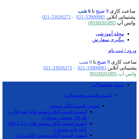
ساعت کاری
9 صبح
تا
6 شب
پشتیبانی آنلاین
33900081-021
-
33926271-021
واتس آپ
09109261895
مجله آموزشی
پیگیری سفارش
ورود / ثبت نام
ساعت کاری
9 صبح
تا
6 شب
پشتیبانی آنلاین
33900081-021
-
33926271-021
واتس آپ
09109261895
دسته محصولات
لیست قیمت محصولات
لیست قیمت الکتروموتور
لیست قیمت الکتروموتورهای سه فاز و
تک فاز صنعتی موتوژن
لیست قیمت الکتروموتورهای 2.2 تا 400
کیلو وات موتوژن
لیست قیمت الکتروموتور الکتروژن