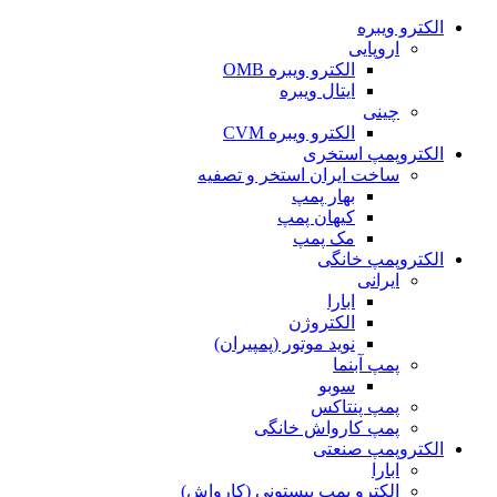
الکترو ویبره
اروپایی
الکترو ویبره OMB
ایتال ویبره
چینی
الکترو ویبره CVM
الکتروپمپ استخری
ساخت ایران استخر و تصفیه
بهار پمپ
کیهان پمپ
مک پمپ
الکتروپمپ خانگی
ایرانی
ابارا
الکتروژن
نوید موتور (پمپیران)
پمپ آبنما
سوبو
پمپ پنتاکس
پمپ کارواش خانگی
الکتروپمپ صنعتی
ابارا
الکترو پمپ پیستونی (کارواش)