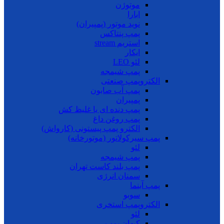
موتوژن
ابارا
نوید موتور (پمپیران)
پمپ پنتاکس
استریم stream
ایکار
لئو LEO
پمپ شیمجه
الکتروپمپ صنعتی
پمپ آب صابون
پمپیران
پمپ دنده ای یا غلیظ کش
پمپ روغن داغ
الکترو پمپ پیستونی (کارواش)
پمپ سیرکولاتور (موتورخانه)
لئو
پمپ شیمجه
پمپ بلند کاست تهران
سمنان انرژی
پمپ آبنما
سوبو
الکتروپمپ استخری
لئو
کیهان پمپ