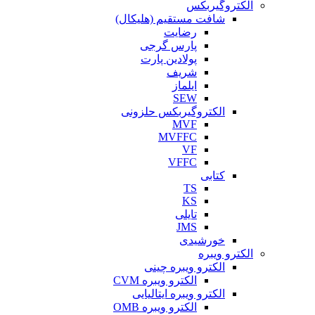
الکتروگیربکس
شافت مستقیم (هلیکال)
رضایت
پارس گرجی
پولادین پارت
شریف
ایلماز
SEW
الکتروگیربکس حلزونی
MVF
MVFFC
VF
VFFC
کتابی
TS
KS
تایلی
JMS
خورشیدی
الکترو ویبره
الکترو ویبره چینی
الکترو ویبره CVM
الکترو ویبره ایتالیایی
الکترو ویبره OMB