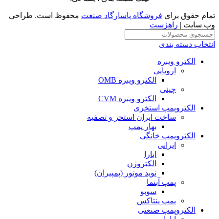
تمام حقوق برای
فروشگاه پاسارگاد صنعت
محفوظ است. طراحی
وب سایت |
راهژست
انتخاب دسته بندی
الکترو ویبره
اروپایی
الکترو ویبره OMB
چینی
الکترو ویبره CVM
الکتروپمپ استخری
ساخت ایران استخر و تصفیه
بهار پمپ
الکتروپمپ خانگی
ایرانی
ابارا
الکتروژن
نوید موتور (پمپیران)
پمپ آبنما
سوبو
پمپ پنتاکس
الکتروپمپ صنعتی