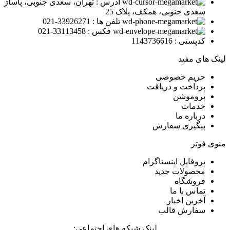
آدرس : تهران، سعدی جنوبی، پاساژ
سعدی جنوبی، همکف، پلاک 25
تلفن ها : 33926271-021
فکس : 33113458-021
کدپستی : 1143736616
لینک های مفید
حریم خصوصی
پرداخت و دریافت
پروموشن
خدمات
درباره ما
پیگیری سفارش
منوی فوتر
پروفایل اینستاگرام
محصولات جدید
فروشگاه
تماس با ما
آخرین اخبار
سفارش قالب
لینک شبکه های اجتماعی: