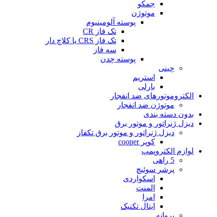
جمکو
موتوژن
پوسته آلومینیوم
تک فاز CR
تک فاز CRS یا کلاچ دار
سه فاز
پوسته چدن
چینی
استریم
بارلی
الکتروموتورهای ضد انفجار
موتوژن ضد انفجار
بدون دسته بندی
دیزل ژنراتور و موتور برق
دیزل ژنراتور و موتور برق تکفاز
کوپر cooper
لوازم الکتروپمپ
5 راهی
پرشر سوئیچ
اسکواردی
المنت
امرا
ایتال تکنیک
پروانه