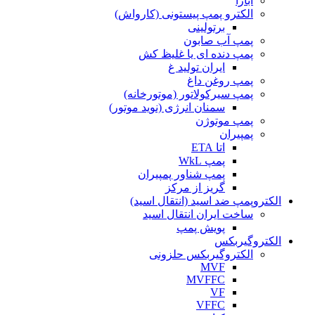
ابارا
الکترو پمپ پیستونی (کارواش)
برتولینی
پمپ آب صابون
پمپ دنده ای یا غلیظ کش
ایران تولید غ
پمپ روغن داغ
پمپ سیرکولاتور (موتورخانه)
سمنان انرژی (نوید موتور)
پمپ موتوژن
پمپیران
اتا ETA
پمپ WkL
پمپ شناور پمپیران
گریز از مرکز
الکتروپمپ ضد اسید (انتقال اسید)
ساخت ایران انتقال اسید
پویش پمپ
الکتروگیربکس
الکتروگیربکس حلزونی
MVF
MVFFC
VF
VFFC