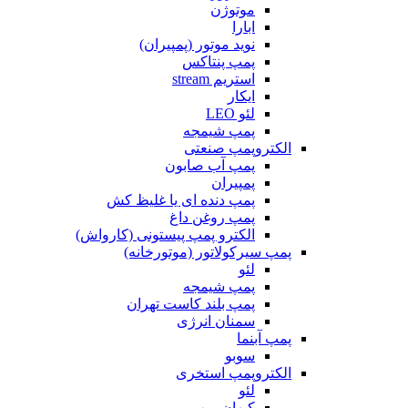
موتوژن
ابارا
نوید موتور (پمپیران)
پمپ پنتاکس
استریم stream
ایکار
لئو LEO
پمپ شیمجه
الکتروپمپ صنعتی
پمپ آب صابون
پمپیران
پمپ دنده ای یا غلیظ کش
پمپ روغن داغ
الکترو پمپ پیستونی (کارواش)
پمپ سیرکولاتور (موتورخانه)
لئو
پمپ شیمجه
پمپ بلند کاست تهران
سمنان انرژی
پمپ آبنما
سوبو
الکتروپمپ استخری
لئو
کیهان پمپ