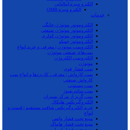
الکترو ویبره ایتالیایی
الکترو ویبره OMB
خدمات
الکتروموتور موتوژن خانگی
الکتروموتور موتوژن صنعتی
الکتروموتور موتوژن کولری
الکتروموتور جمکو
الکتروپمپ موتوژن | معرفی و خرید انواع
پمپ‌های صنعتی موتوژن
الکتروپمپ الکتروژن
موتوژن
پمپ فشار قوی
پمپ کارواش | معرفی، کاربردها و انواع پمپ
کارواش صنعتی
پمپ پیستونی
پمپ سانتریفیوژ
پمپ گریز از مرکز پمپیران
الکتروگیربکس هلیکال
خرید الکتروگیربکس شافت مستقیم | قیمت و
انواع
منبع تحت فشار واتس
منبع تحت فشار هاماک
منبع تحت فشار امرا