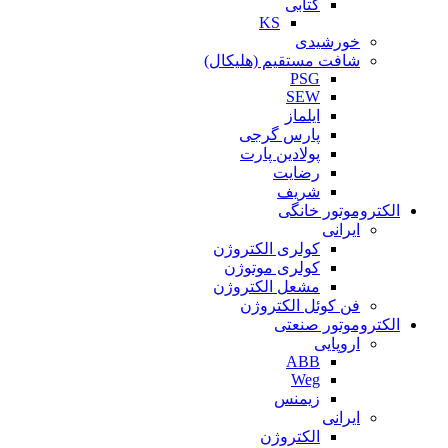
کتابی
KS
خورشیدی
شافت مستقیم (هلیکال)
PSG
SEW
ایلماز
پارس گرجی
پولادین پارت
رضایت
شریف
الکتروموتور خانگی
ایرانی
کولری الکتروژن
کولری موتوژن
مشعل الکتروژن
فن کوئل الکتروژن
الکتروموتور صنعتی
اروپایی
ABB
Weg
زیمنس
ایرانی
الکتروژن