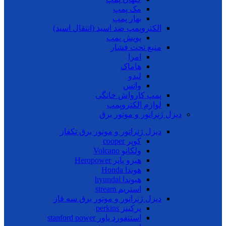
مک پمپ
بهار پمپ
الکتروپمپ ضد اسید (انتقال اسید)
پویش پمپ
منبع تحت فشار
امرا
هاماک
لیدو
واتس
پمپ کارواش خانگی
لوازم الکتروپمپ
دیزل ژنراتور و موتور برق
دیزل ژنراتور و موتور برق تکفاز
کوپر cooper
ولکانو Volcano
هیرو پاپر Heropower
هوندا Honda
هیوندا hyundai
استریم stream
دیزل ژنراتور و موتور برق سه فاز
پرکینز perkins
استنفورد پاور stanford power