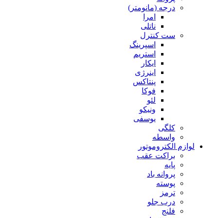
درجه (مانومتر)
امرا
ناتلی
ست کنترل
اسپرینگ
استریم
ایکار
اینرژی
پنتاکس
فوکا
لئو
ونیکو
یوسفی
کلگی
واسطه
لوازم الکتروموتور
براکت عقب
پایه
پروانه باد
پوسته
ترمز
درب جلو
فلنج