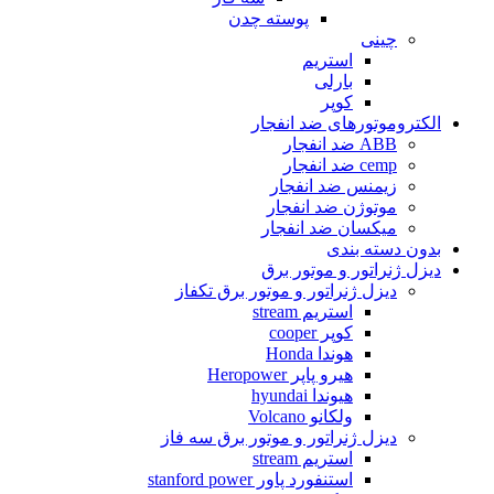
پوسته چدن
چینی
استریم
بارلی
کوپر
الکتروموتورهای ضد انفجار
ABB ضد انفجار
cemp ضد انفجار
زیمنس ضد انفجار
موتوژن ضد انفجار
میکسان ضد انفجار
بدون دسته بندی
دیزل ژنراتور و موتور برق
دیزل ژنراتور و موتور برق تکفاز
استریم stream
کوپر cooper
هوندا Honda
هیرو پاپر Heropower
هیوندا hyundai
ولکانو Volcano
دیزل ژنراتور و موتور برق سه فاز
استریم stream
استنفورد پاور stanford power