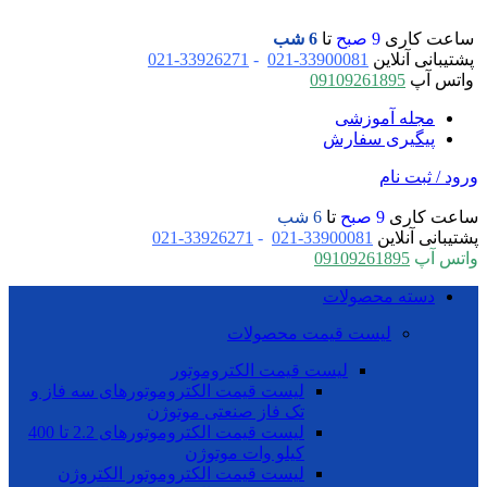
ساعت کاری
9 صبح
تا
6 شب
پشتیبانی آنلاین
33900081-021
-
33926271-021
واتس آپ
09109261895
مجله آموزشی
پیگیری سفارش
ورود / ثبت نام
ساعت کاری
9 صبح
تا
6 شب
پشتیبانی آنلاین
33900081-021
-
33926271-021
واتس آپ
09109261895
دسته محصولات
لیست قیمت محصولات
لیست قیمت الکتروموتور
لیست قیمت الکتروموتورهای سه فاز و
تک فاز صنعتی موتوژن
لیست قیمت الکتروموتورهای 2.2 تا 400
کیلو وات موتوژن
لیست قیمت الکتروموتور الکتروژن