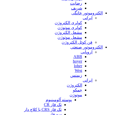
رضایت
شریف
الکتروموتور خانگی
ایرانی
کولری الکتروژن
کولری موتوژن
مشعل الکتروژن
مشعل موتوژن
فن کوئل الکتروژن
الکتروموتور صنعتی
اروپایی
ABB
hoyer
loher
Weg
زیمنس
ایرانی
الکتروژن
جمکو
موتوژن
پوسته آلومینیوم
تک فاز CR
تک فاز CRS یا کلاچ دار
سه فاز