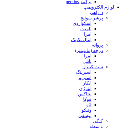
پرکینز perkins
لوازم الکتروپمپ
5 راهی
پرشر سوئیچ
اسکواردی
المنت
امرا
ایتال تکنیک
پروانه
درجه (مانومتر)
امرا
ناتلی
ست کنترل
اسپرینگ
استریم
ایکار
اینرژی
پنتاکس
فوکا
لئو
ونیکو
یوسفی
کلگی
واسطه