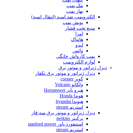
مک پمپ
بهار پمپ
الکتروپمپ ضد اسید (انتقال اسید)
پویش پمپ
منبع تحت فشار
امرا
هاماک
لیدو
واتس
پمپ کارواش خانگی
لوازم الکتروپمپ
دیزل ژنراتور و موتور برق
دیزل ژنراتور و موتور برق تکفاز
کوپر cooper
ولکانو Volcano
هیرو پاپر Heropower
هوندا Honda
هیوندا hyundai
استریم stream
دیزل ژنراتور و موتور برق سه فاز
پرکینز perkins
استنفورد پاور stanford power
استریم stream