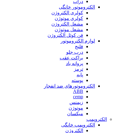
دراپ
الکتروموتور خانگی
کولری الکتروژن
کولری موتوژن
مشعل الکتروژن
مشعل موتوژن
فن کوئل الکتروژن
لوازم الکتروموتور
فلنج
درب جلو
براکت عقب
پروانه باد
ترمز
پایه
پوسته
الکتروموتورهای ضد انفجار
ABB
cemp
زیمنس
موتوژن
میکسان
الکتروپمپ
الکتروپمپ خانگی
الکتروژن