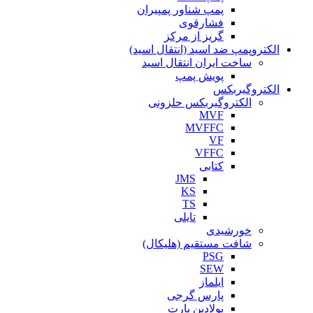
پمپ شناور پمپیران
فشارقوی
گریز از مرکز
الکتروپمپ ضد اسید (انتقال اسید)
ساخت ایران انتقال اسید
پویش پمپ
الکتروگیربکس
الکتروگیربکس حلزونی
MVF
MVFFC
VF
VFFC
کتابی
JMS
KS
TS
تایلی
خورشیدی
شافت مستقیم (هلیکال)
PSG
SEW
ایلماز
پارس گرجی
پولادین پارت