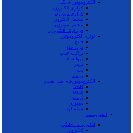
الکتروموتور خانگی
کولری الکتروژن
کولری موتوژن
مشعل الکتروژن
مشعل موتوژن
فن کوئل الکتروژن
لوازم الکتروموتور
فلنج
درب جلو
براکت عقب
پروانه باد
ترمز
پایه
پوسته
الکتروموتورهای ضد انفجار
ABB
cemp
زیمنس
موتوژن
میکسان
الکتروپمپ
الکتروپمپ خانگی
الکتروژن