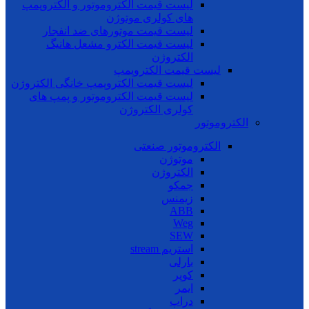
لیست قیمت الکتروموتور و الکتروپمپ
های کولری موتوژن
لیست قیمت موتورهای ضد انفجار
لیست قیمت الکترو مشعل هانیگ
الکتروژن
لیست قیمت الکتروپمپ
لیست قیمت الکتروپمپ خانگی الکتروژن
لیست قیمت الکتروموتور و پمپ های
کولری الکتروژن
الکتروموتور
الکتروموتور صنعتی
موتوژن
الکتروژن
جمکو
زیمنس
ABB
Weg
SEW
استریم stream
بارلی
کوپر
ایمر
دراپ