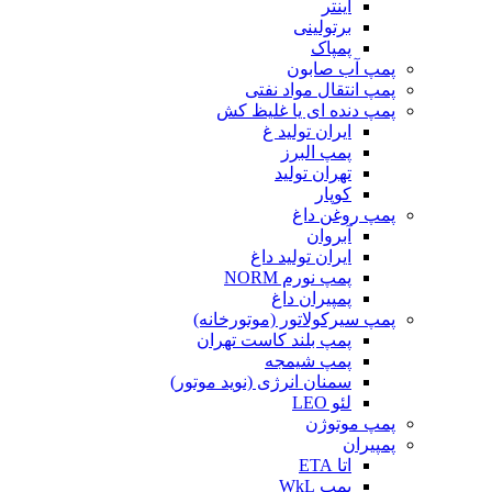
اینتر
برتولینی
پمپاک
پمپ آب صابون
پمپ انتقال مواد نفتی
پمپ دنده ای یا غلیظ کش
ایران تولید غ
پمپ البرز
تهران تولید
کوپار
پمپ روغن داغ
آبروان
ایران تولید داغ
پمپ نورم NORM
پمپیران داغ
پمپ سیرکولاتور (موتورخانه)
پمپ بلند کاست تهران
پمپ شیمجه
سمنان انرژی (نوید موتور)
لئو LEO
پمپ موتوژن
پمپیران
اتا ETA
پمپ WkL