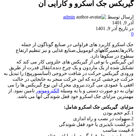
گیربکس جک اسکرو و کارایی آن
ارسال توسط
admin
آذر 9, 1401
در تاریخ آذر 9, 1401
0
جک اسکرو کاربرد های فراوانی در صنایع گوناگون از جمله
بالابرها,تعمیرگاههای اتوموبیل,صنایع غذایی و نیز تنظیم ارتفاع
سطوح در سکوها دارد.
این گیربکس با نوعی از گیربکس های حلزونی کار می کند که
تشکیل شده از یک ماردون و یک چرخ دنده,انتقال قدرت از طریق
ورودی گیربکس حرکت در شافت خروجی (آسانسورپیچ) را تبدیل به
حرکت چرخشی کرده که این حرکت منجر به جابجایی در حالت
افقی یا عمودی می گردد.نیروی محرک این نوع گیربکس ها را می
توان به دو صورت دستی و یا به وسیله
الکتروموتور
تامین نمود. از
مهمترین مزایای جک اسکرو خود قفل شوندگی آنها می باشد.
مزایای گیربکس جک اسکرو شامل:
1.کم حجم بودن
2.سهولت در نصب و راه اندازی
3.برگشت ناپذیری یا خود قفل شوندگی
4.قیمت مناسب
5.سهولت در محل قرارگیری با زوایای مختلف