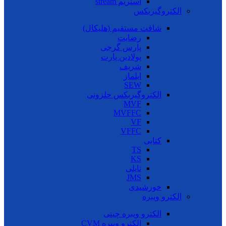
استریم stream
الکتروگیربکس
شافت مستقیم (هلیکال)
رضایت
پارس گرجی
پولادین پارت
شریف
ایلماز
SEW
الکتروگیربکس حلزونی
MVF
MVFFC
VF
VFFC
کتابی
TS
KS
تایلی
JMS
خورشیدی
الکترو ویبره
الکترو ویبره چینی
الکترو ویبره CVM