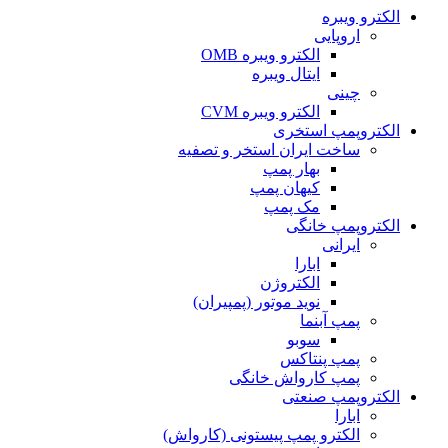
الکترو ویبره
اروپایی
الکترو ویبره OMB
ایتال ویبره
چینی
الکترو ویبره CVM
الکتروپمپ استخری
ساخت ایران استخر و تصفیه
بهار پمپ
کیهان پمپ
مک پمپ
الکتروپمپ خانگی
ایرانی
ابارا
الکتروژن
نوید موتور (پمپیران)
پمپ آبنما
سوبو
پمپ پنتاکس
پمپ کارواش خانگی
الکتروپمپ صنعتی
ابارا
الکترو پمپ پیستونی (کارواش)