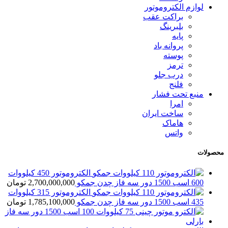
لوازم الکتروموتور
براکت عقب
بلبرینگ
پایه
پروانه باد
پوسته
ترمز
درب جلو
فلنج
منبع تحت فشار
امرا
ساخت ایران
هاماک
واتس
محصولات
الکتروموتور 450 کیلووات
600 اسب 1500 دور سه فاز چدن جمکو
2,700,000,000
تومان
الکتروموتور 315 کیلووات
435 اسب 1500 دور سه فاز چدن جمکو
1,785,100,000
تومان