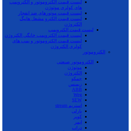
لیست قیمت الکتروموتور و الکتروپمپ
های کولری موتوژن
لیست قیمت موتورهای ضد انفجار
لیست قیمت الکترو مشعل هانیگ
الکتروژن
لیست قیمت الکتروپمپ
لیست قیمت الکتروپمپ خانگی الکتروژن
لیست قیمت الکتروموتور و پمپ های
کولری الکتروژن
الکتروموتور
الکتروموتور صنعتی
موتوژن
الکتروژن
جمکو
زیمنس
ABB
Weg
SEW
استریم stream
بارلی
کوپر
ایمر
دراپ