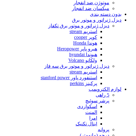
موتوژن ضد انفجار
میکسان ضد انفجار
بدون دسته بندی
دیزل ژنراتور و موتور برق
دیزل ژنراتور و موتور برق تکفاز
استریم stream
کوپر cooper
هوندا Honda
هیرو پاپر Heropower
هیوندا hyundai
ولکانو Volcano
دیزل ژنراتور و موتور برق سه فاز
استریم stream
استنفورد پاور stanford power
پرکینز perkins
لوازم الکتروپمپ
5 راهی
پرشر سوئیچ
اسکواردی
المنت
امرا
ایتال تکنیک
پروانه
درجه (مانومتر)