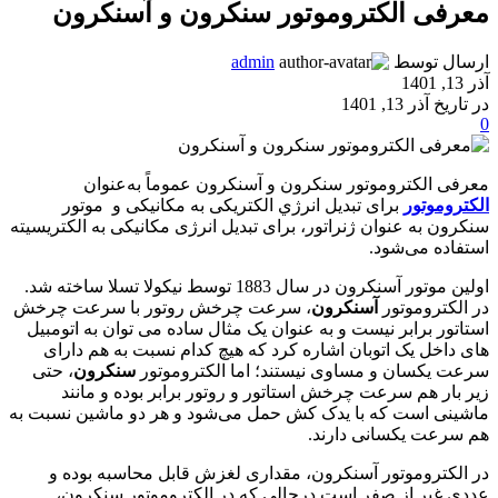
معرفی الکتروموتور سنکرون و آسنکرون
ارسال توسط
admin
آذر 13, 1401
در تاریخ آذر 13, 1401
0
معرفی الکتروموتور سنکرون و آسنکرون عموماً به‌عنوان
الکتروموتور
برای تبديل انرژي الکتریکی به مکانیکی و موتور
سنکرون به‌ عنوان ژنراتور، برای تبديل انرژی مکانیکی به الکتريسيته
استفاده می‌شود.
اولين موتور آسنکرون در سال 1883 توسط نيکولا تسلا ساخته شد.
در الکتروموتور
آسنکرون
، سرعت چرخش روتور با سرعت چرخش
استاتور برابر نيست و به‌ عنوان يک مثال ساده می‌ توان به اتومبیل‌
های داخل يک اتوبان اشاره کرد که هیچ‌ کدام نسبت به هم دارای
سرعت يکسان و مساوی نيستند؛ اما الکتروموتور
سنکرون
، حتی
زير بار هم سرعت چرخش استاتور و روتور برابر بوده و مانند
ماشینی است که با یدک‌ کش حمل می‌شود و هر دو ماشين نسبت به
هم سرعت یکسانی دارند.
در الکتروموتور آسنکرون، مقداری لغزش قابل‌ محاسبه بوده و
عددی غير از صفر است درحالی‌ که در الکتروموتور سنکرون،