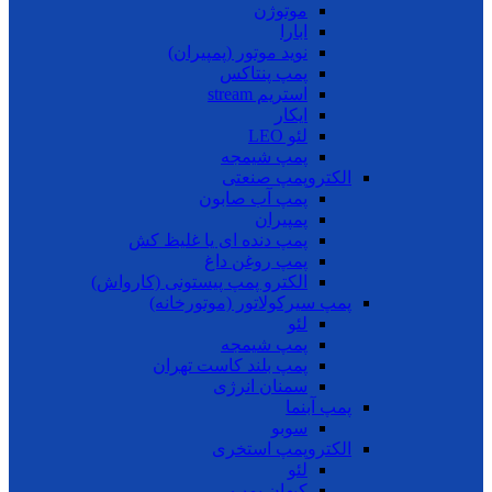
موتوژن
ابارا
نوید موتور (پمپیران)
پمپ پنتاکس
استریم stream
ایکار
لئو LEO
پمپ شیمجه
الکتروپمپ صنعتی
پمپ آب صابون
پمپیران
پمپ دنده ای یا غلیظ کش
پمپ روغن داغ
الکترو پمپ پیستونی (کارواش)
پمپ سیرکولاتور (موتورخانه)
لئو
پمپ شیمجه
پمپ بلند کاست تهران
سمنان انرژی
پمپ آبنما
سوبو
الکتروپمپ استخری
لئو
کیهان پمپ