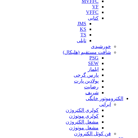
MVFFC
VF
VFFC
کتابی
JMS
KS
TS
تایلی
خورشیدی
شافت مستقیم (هلیکال)
PSG
SEW
ایلماز
پارس گرجی
پولادین پارت
رضایت
شریف
الکتروموتور خانگی
ایرانی
کولری الکتروژن
کولری موتوژن
مشعل الکتروژن
مشعل موتوژن
فن کوئل الکتروژن