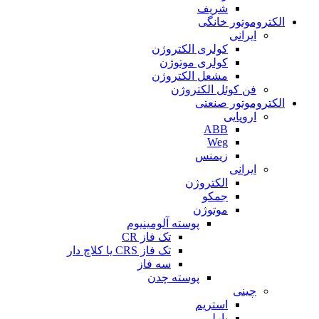
شریف
الکتروموتور خانگی
ایرانی
کولری الکتروژن
کولری موتوژن
مشعل الکتروژن
فن کوئل الکتروژن
الکتروموتور صنعتی
اروپایی
ABB
Weg
زیمنس
ایرانی
الکتروژن
جمکو
موتوژن
پوسته آلومینیوم
تک فاز CR
تک فاز CRS یا کلاچ دار
سه فاز
پوسته چدن
چینی
استریم
بارلی