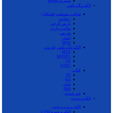
استریم stream
الکتروگیربکس
شافت مستقیم (هلیکال)
رضایت
پارس گرجی
پولادین پارت
شریف
ایلماز
SEW
الکتروگیربکس حلزونی
MVF
MVFFC
VF
VFFC
کتابی
TS
KS
تایلی
JMS
خورشیدی
الکترو ویبره
الکترو ویبره چینی
الکترو ویبره CVM