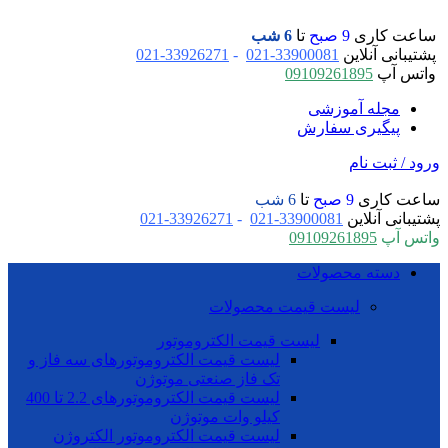
ساعت کاری
9 صبح
تا
6 شب
پشتیبانی آنلاین
33900081-021
-
33926271-021
واتس آپ
09109261895
مجله آموزشی
پیگیری سفارش
ورود / ثبت نام
ساعت کاری
9 صبح
تا
6 شب
پشتیبانی آنلاین
33900081-021
-
33926271-021
واتس آپ
09109261895
دسته محصولات
لیست قیمت محصولات
لیست قیمت الکتروموتور
لیست قیمت الکتروموتورهای سه فاز و
تک فاز صنعتی موتوژن
لیست قیمت الکتروموتورهای 2.2 تا 400
کیلو وات موتوژن
لیست قیمت الکتروموتور الکتروژن