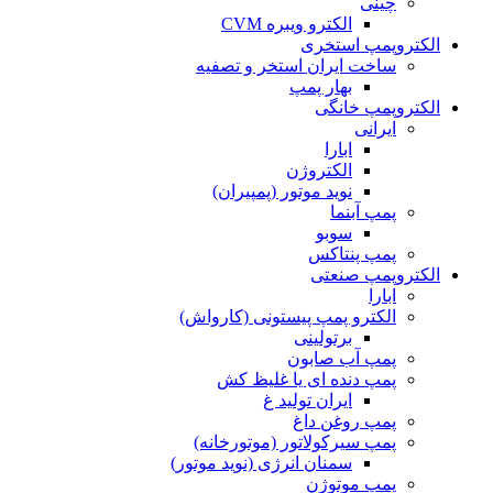
چینی
الکترو ویبره CVM
الکتروپمپ استخری
ساخت ایران استخر و تصفیه
بهار پمپ
الکتروپمپ خانگی
ایرانی
ابارا
الکتروژن
نوید موتور (پمپیران)
پمپ آبنما
سوبو
پمپ پنتاکس
الکتروپمپ صنعتی
ابارا
الکترو پمپ پیستونی (کارواش)
برتولینی
پمپ آب صابون
پمپ دنده ای یا غلیظ کش
ایران تولید غ
پمپ روغن داغ
پمپ سیرکولاتور (موتورخانه)
سمنان انرژی (نوید موتور)
پمپ موتوژن