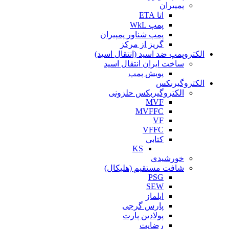
پمپیران
اتا ETA
پمپ WkL
پمپ شناور پمپیران
گریز از مرکز
الکتروپمپ ضد اسید (انتقال اسید)
ساخت ایران انتقال اسید
پویش پمپ
الکتروگیربکس
الکتروگیربکس حلزونی
MVF
MVFFC
VF
VFFC
کتابی
KS
خورشیدی
شافت مستقیم (هلیکال)
PSG
SEW
ایلماز
پارس گرجی
پولادین پارت
رضایت