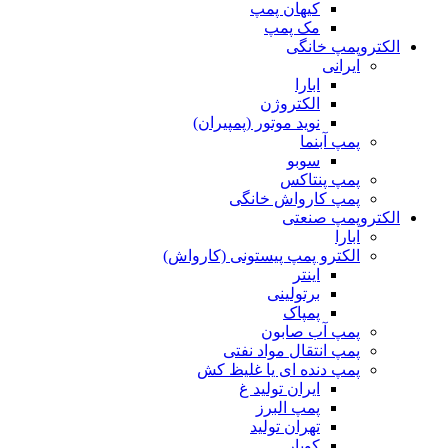
کیهان پمپ
مک پمپ
الکتروپمپ خانگی
ایرانی
ابارا
الکتروژن
نوید موتور (پمپیران)
پمپ آبنما
سوبو
پمپ پنتاکس
پمپ کارواش خانگی
الکتروپمپ صنعتی
ابارا
الکترو پمپ پیستونی (کارواش)
اینتر
برتولینی
پمپاک
پمپ آب صابون
پمپ انتقال مواد نفتی
پمپ دنده ای یا غلیظ کش
ایران تولید غ
پمپ البرز
تهران تولید
کوپار