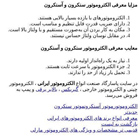
مزایا معرفی الکتروموتور سنکرون و آسنکرون
الکتروموتورهای با بازده بسيار بالایی هستند.
دارای ضريب قدرت قابل تنظيم و مناسب است.
مکان به کار بردن آن به‌صورت مستقيم و با ولتاژ بالا است.
در مقابل نوسان ولتاژ حساس نيستند.
معايب معرفی الکتروموتور سنکرون و آسنکرون
نياز به يک راه‌انداز اوليه دارند.
جزء الکتروموتور با سرعت ثابت هستند.
تحمل بار زياد از حد را ندارند.
در سایت پاسارگاد صنعت انواع
الکتروموتور ایرانی
، الکتروموتور
چینی و الکتروموتور خارجی ،
گیربکس
،
بالابر برقی
و پمپ به
فروش می‌رسد.
الکتروموتور
موتور آسنکرون
موتور سنکرون
جدیدتر
معرفی انواع برند های الکتروموتورهای ایرانی
بازگشت به لیست
قدیمی تر
مشخصات و ویژگی های الکتروموتور مارلی