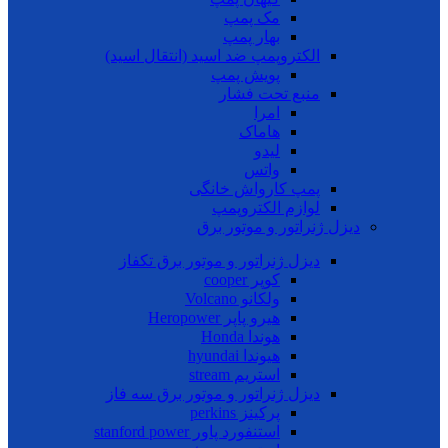
مک پمپ
بهار پمپ
الکتروپمپ ضد اسید (انتقال اسید)
پویش پمپ
منبع تحت فشار
امرا
هاماک
لیدو
واتس
پمپ کارواش خانگی
لوازم الکتروپمپ
دیزل ژنراتور و موتور برق
دیزل ژنراتور و موتور برق تکفاز
کوپر cooper
ولکانو Volcano
هیرو پاپر Heropower
هوندا Honda
هیوندا hyundai
استریم stream
دیزل ژنراتور و موتور برق سه فاز
پرکینز perkins
استنفورد پاور stanford power