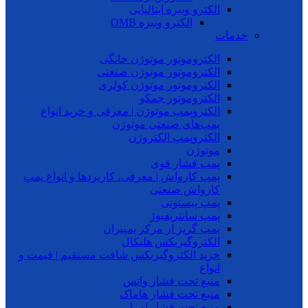
الکترو ویبره ایتالیایی
الکترو ویبره OMB
خدمات
الکتروموتور موتوژن خانگی
الکتروموتور موتوژن صنعتی
الکتروموتور موتوژن کولری
الکتروموتور جمکو
الکتروپمپ موتوژن | معرفی و خرید انواع
پمپ‌های صنعتی موتوژن
الکتروپمپ الکتروژن
موتوژن
پمپ فشار قوی
پمپ کارواش | معرفی، کاربردها و انواع پمپ
کارواش صنعتی
پمپ پیستونی
پمپ سانتریفیوژ
پمپ گریز از مرکز پمپیران
الکتروگیربکس هلیکال
خرید الکتروگیربکس شافت مستقیم | قیمت و
انواع
منبع تحت فشار واتس
منبع تحت فشار هاماک
منبع تحت فشار امرا