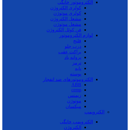
الکتروموتور خانگی
کولری الکتروژن
کولری موتوژن
مشعل الکتروژن
مشعل موتوژن
فن کوئل الکتروژن
لوازم الکتروموتور
فلنج
درب جلو
براکت عقب
پروانه باد
ترمز
پایه
پوسته
الکتروموتورهای ضد انفجار
ABB
cemp
زیمنس
موتوژن
میکسان
الکتروپمپ
الکتروپمپ خانگی
الکتروژن