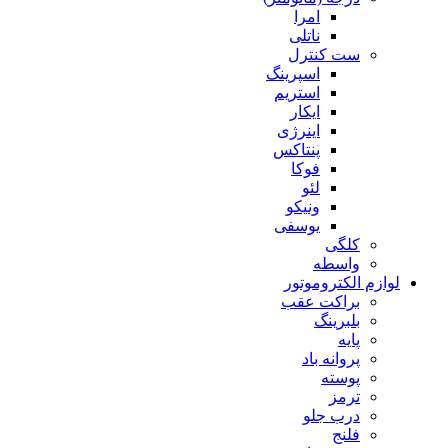
امرا
ناتلی
ست کنترل
اسپرینگ
استریم
ایکار
اینرژی
پنتاکس
فوکا
لئو
ونیکو
یوسفی
کلگی
واسطه
لوازم الکتروموتور
براکت عقب
بلبرینگ
پایه
پروانه باد
پوسته
ترمز
درب جلو
فلنج