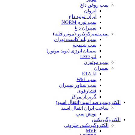
پمپ روغن داغ
آبروان
ایران تولید داغ
پمپ نورم NORM
پمپیران داغ
پمپ سیرکولاتور (موتورخانه)
پمپ بلند کاست تهران
پمپ شیمجه
سمنان انرژی (نوید موتور)
لئو LEO
پمپ موتوژن
پمپیران
اتا ETA
پمپ WkL
پمپ شناور پمپیران
فشارقوی
گریز از مرکز
الکتروپمپ ضد اسید (انتقال اسید)
ساخت ایران انتقال اسید
پویش پمپ
الکتروگیربکس
الکتروگیربکس حلزونی
MVF