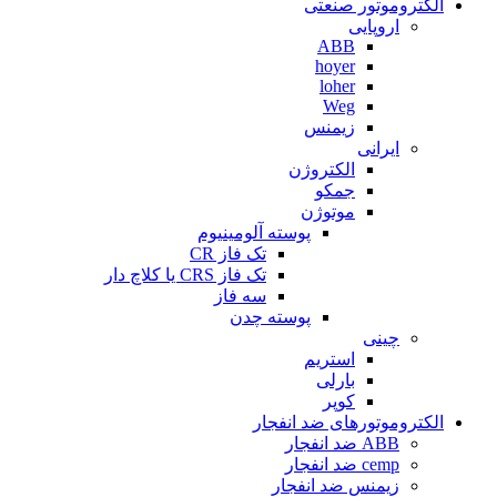
الکتروموتور صنعتی
اروپایی
ABB
hoyer
loher
Weg
زیمنس
ایرانی
الکتروژن
جمکو
موتوژن
پوسته آلومینیوم
تک فاز CR
تک فاز CRS یا کلاچ دار
سه فاز
پوسته چدن
چینی
استریم
بارلی
کوپر
الکتروموتورهای ضد انفجار
ABB ضد انفجار
cemp ضد انفجار
زیمنس ضد انفجار