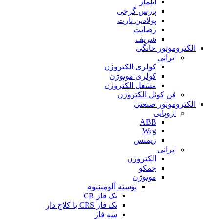
ایلماز
پارس گرجی
پولادین پارت
رضایت
شریف
الکتروموتور خانگی
ایرانی
کولری الکتروژن
کولری موتوژن
مشعل الکتروژن
فن کوئل الکتروژن
الکتروموتور صنعتی
اروپایی
ABB
Weg
زیمنس
ایرانی
الکتروژن
جمکو
موتوژن
پوسته آلومینیوم
تک فاز CR
تک فاز CRS یا کلاچ دار
سه فاز