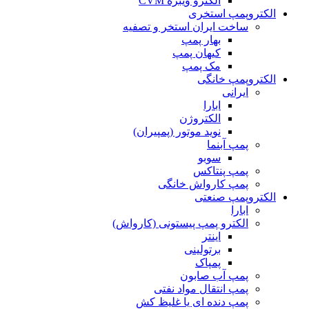
الکترو ویبره CVM
الکتروپمپ استخری
ساخت ایران استخر و تصفیه
بهار پمپ
کیهان پمپ
مک پمپ
الکتروپمپ خانگی
ایرانی
ابارا
الکتروژن
نوید موتور (پمپیران)
پمپ آبنما
سوبو
پمپ پنتاکس
پمپ کارواش خانگی
الکتروپمپ صنعتی
ابارا
الکترو پمپ پیستونی (کارواش)
اینتر
برتولینی
پمپاک
پمپ آب صابون
پمپ انتقال مواد نفتی
پمپ دنده ای یا غلیظ کش