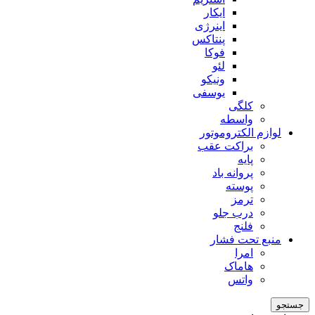
ایکار
اینرژی
پنتاکس
فوکا
لئو
ونیکو
یوسفی
کلگی
واسطه
لوازم الکتروموتور
براکت عقب
پایه
پروانه باد
پوسته
ترمز
درب جلو
فلنج
منبع تحت فشار
امرا
هاماک
واتس
جستجو