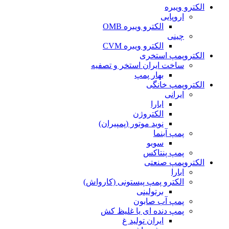
الکترو ویبره
اروپایی
الکترو ویبره OMB
چینی
الکترو ویبره CVM
الکتروپمپ استخری
ساخت ایران استخر و تصفیه
بهار پمپ
الکتروپمپ خانگی
ایرانی
ابارا
الکتروژن
نوید موتور (پمپیران)
پمپ آبنما
سوبو
پمپ پنتاکس
الکتروپمپ صنعتی
ابارا
الکترو پمپ پیستونی (کارواش)
برتولینی
پمپ آب صابون
پمپ دنده ای یا غلیظ کش
ایران تولید غ