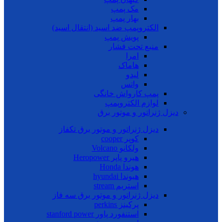
مک پمپ
بهار پمپ
الکتروپمپ ضد اسید (انتقال اسید)
پویش پمپ
منبع تحت فشار
امرا
هاماک
لیدو
واتس
پمپ کارواش خانگی
لوازم الکتروپمپ
دیزل ژنراتور و موتور برق
دیزل ژنراتور و موتور برق تکفاز
کوپر cooper
ولکانو Volcano
هیرو پاپر Heropower
هوندا Honda
هیوندا hyundai
استریم stream
دیزل ژنراتور و موتور برق سه فاز
پرکینز perkins
استنفورد پاور stanford power