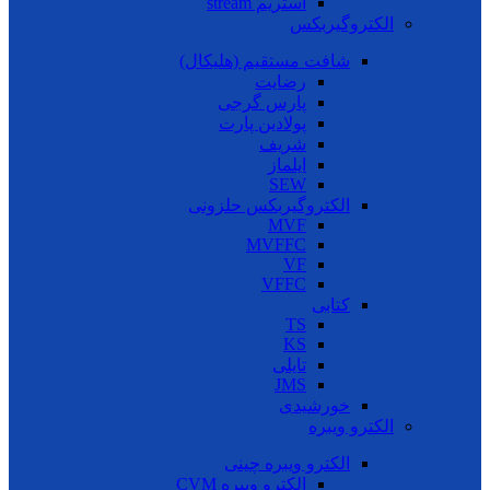
استریم stream
الکتروگیربکس
شافت مستقیم (هلیکال)
رضایت
پارس گرجی
پولادین پارت
شریف
ایلماز
SEW
الکتروگیربکس حلزونی
MVF
MVFFC
VF
VFFC
کتابی
TS
KS
تایلی
JMS
خورشیدی
الکترو ویبره
الکترو ویبره چینی
الکترو ویبره CVM