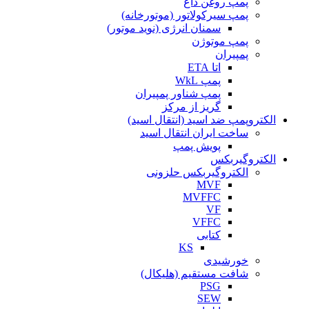
پمپ روغن داغ
پمپ سیرکولاتور (موتورخانه)
سمنان انرژی (نوید موتور)
پمپ موتوژن
پمپیران
اتا ETA
پمپ WkL
پمپ شناور پمپیران
گریز از مرکز
الکتروپمپ ضد اسید (انتقال اسید)
ساخت ایران انتقال اسید
پویش پمپ
الکتروگیربکس
الکتروگیربکس حلزونی
MVF
MVFFC
VF
VFFC
کتابی
KS
خورشیدی
شافت مستقیم (هلیکال)
PSG
SEW