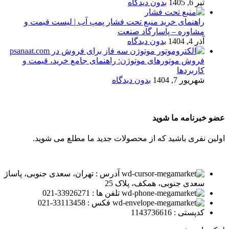
تیر 6, 1405
بدون دیدگاه
راهنمای خرید منبع تحت فشار پمپ آب | لیست قیمت و
مشاوره – پاسارگاد صنعت
آذر 4, 1404
بدون دیدگاه
فروش موتورهای موتوژن: راهنمای جامع خرید، قیمت و
کاربردها
شهریور 7, 1404
بدون دیدگاه
عضو خبرنامه ما شوید
اولین نفری باشید که از محصولات جدید ما مطلع می شوید.
آدرس : تهران، سعدی جنوبی، پاساژ
سعدی جنوبی، همکف، پلاک 25
تلفن ها : 33926271-021
فکس : 33113458-021
کدپستی : 1143736616