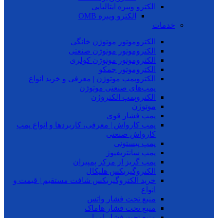
الکترو ویبره ایتالیایی
الکترو ویبره OMB
خدمات
الکتروموتور موتوژن خانگی
الکتروموتور موتوژن صنعتی
الکتروموتور موتوژن کولری
الکتروموتور جمکو
الکتروپمپ موتوژن | معرفی و خرید انواع
پمپ‌های صنعتی موتوژن
الکتروپمپ الکتروژن
موتوژن
پمپ فشار قوی
پمپ کارواش | معرفی، کاربردها و انواع پمپ
کارواش صنعتی
پمپ پیستونی
پمپ سانتریفیوژ
پمپ گریز از مرکز پمپیران
الکتروگیربکس هلیکال
خرید الکتروگیربکس شافت مستقیم | قیمت و
انواع
منبع تحت فشار واتس
منبع تحت فشار هاماک
منبع تحت فشار امرا