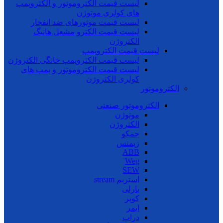
لیست قیمت الکتروموتور و الکتروپمپ
های کولری موتوژن
لیست قیمت موتورهای ضد انفجار
لیست قیمت الکترو مشعل هانیگ
الکتروژن
لیست قیمت الکتروپمپ
لیست قیمت الکتروپمپ خانگی الکتروژن
لیست قیمت الکتروموتور و پمپ های
کولری الکتروژن
الکتروموتور
الکتروموتور صنعتی
موتوژن
الکتروژن
جمکو
زیمنس
ABB
Weg
SEW
استریم stream
بارلی
کوپر
ایمر
دراپ