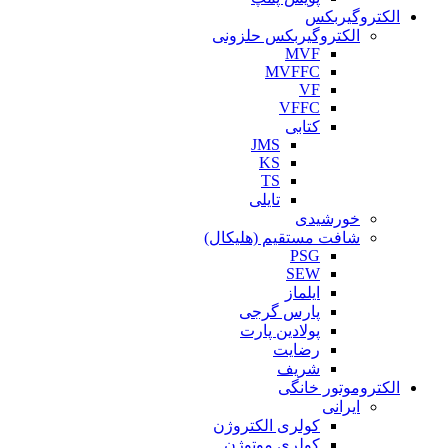
الکتروگیربکس
الکتروگیربکس حلزونی
MVF
MVFFC
VF
VFFC
کتابی
JMS
KS
TS
تایلی
خورشیدی
شافت مستقیم (هلیکال)
PSG
SEW
ایلماز
پارس گرجی
پولادین پارت
رضایت
شریف
الکتروموتور خانگی
ایرانی
کولری الکتروژن
کولری موتوژن