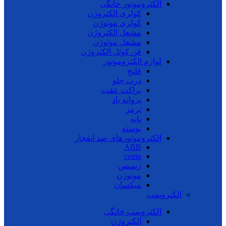
الکتروموتور خانگی
کولری الکتروژن
کولری موتوژن
مشعل الکتروژن
مشعل موتوژن
فن کوئل الکتروژن
لوازم الکتروموتور
فلنج
درب جلو
براکت عقب
پروانه باد
ترمز
پایه
پوسته
الکتروموتورهای ضد انفجار
ABB
cemp
زیمنس
موتوژن
میکسان
الکتروپمپ
الکتروپمپ خانگی
الکتروژن