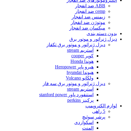
الکتروموتورهای ضد انفجار
ABB ضد انفجار
cemp ضد انفجار
زیمنس ضد انفجار
موتوژن ضد انفجار
میکسان ضد انفجار
بدون دسته بندی
دیزل ژنراتور و موتور برق
دیزل ژنراتور و موتور برق تکفاز
استریم stream
کوپر cooper
هوندا Honda
هیرو پاپر Heropower
هیوندا hyundai
ولکانو Volcano
دیزل ژنراتور و موتور برق سه فاز
استریم stream
استنفورد پاور stanford power
پرکینز perkins
لوازم الکتروپمپ
5 راهی
پرشر سوئیچ
اسکواردی
المنت