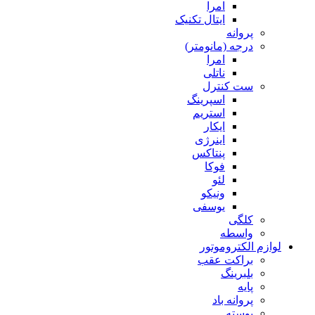
امرا
ایتال تکنیک
پروانه
درجه (مانومتر)
امرا
ناتلی
ست کنترل
اسپرینگ
استریم
ایکار
اینرژی
پنتاکس
فوکا
لئو
ونیکو
یوسفی
کلگی
واسطه
لوازم الکتروموتور
براکت عقب
بلبرینگ
پایه
پروانه باد
پوسته