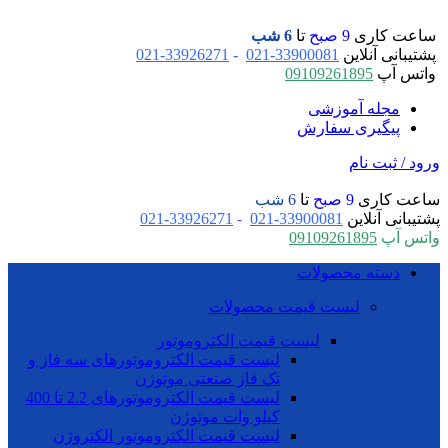
ساعت کاری
9 صبح
تا
6 شب
پشتیبانی آنلاین
33900081-021
-
33926271-021
واتس آپ
09109261895
مجله آموزشی
پیگیری سفارش
ورود / ثبت نام
ساعت کاری
9 صبح
تا
6 شب
پشتیبانی آنلاین
33900081-021
-
33926271-021
واتس آپ
09109261895
دسته محصولات
لیست قیمت محصولات
لیست قیمت الکتروموتور
لیست قیمت الکتروموتورهای سه فاز و
تک فاز صنعتی موتوژن
لیست قیمت الکتروموتورهای 2.2 تا 400
کیلو وات موتوژن
لیست قیمت الکتروموتور الکتروژن