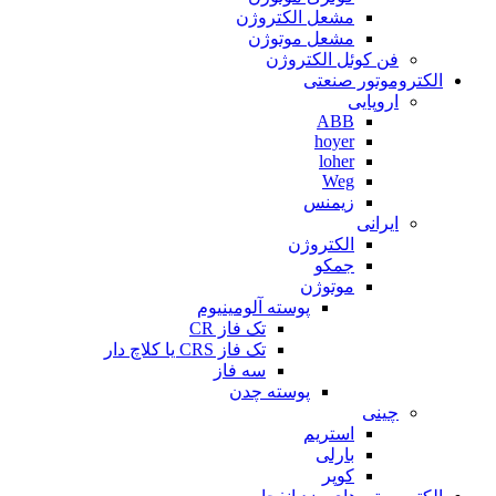
مشعل الکتروژن
مشعل موتوژن
فن کوئل الکتروژن
الکتروموتور صنعتی
اروپایی
ABB
hoyer
loher
Weg
زیمنس
ایرانی
الکتروژن
جمکو
موتوژن
پوسته آلومینیوم
تک فاز CR
تک فاز CRS یا کلاچ دار
سه فاز
پوسته چدن
چینی
استریم
بارلی
کوپر