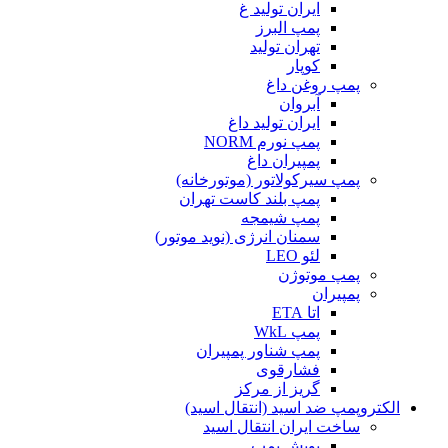
ایران تولید غ
پمپ البرز
تهران تولید
کوپار
پمپ روغن داغ
آبروان
ایران تولید داغ
پمپ نورم NORM
پمپیران داغ
پمپ سیرکولاتور (موتورخانه)
پمپ بلند کاست تهران
پمپ شیمجه
سمنان انرژی (نوید موتور)
لئو LEO
پمپ موتوژن
پمپیران
اتا ETA
پمپ WkL
پمپ شناور پمپیران
فشارقوی
گریز از مرکز
الکتروپمپ ضد اسید (انتقال اسید)
ساخت ایران انتقال اسید
پویش پمپ