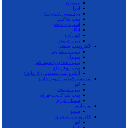
موتوژن
ابارا
نوید موتور (پمپیران)
پمپ پنتاکس
استریم stream
ایکار
لئو LEO
پمپ شیمجه
الکتروپمپ صنعتی
پمپ آب صابون
پمپیران
پمپ دنده ای یا غلیظ کش
پمپ روغن داغ
الکترو پمپ پیستونی (کارواش)
پمپ سیرکولاتور (موتورخانه)
لئو
پمپ شیمجه
پمپ بلند کاست تهران
سمنان انرژی
پمپ آبنما
سوبو
الکتروپمپ استخری
لئو
کیهان پمپ