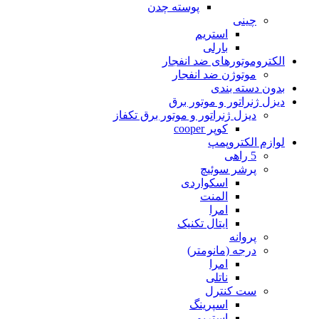
پوسته چدن
چینی
استریم
بارلی
الکتروموتورهای ضد انفجار
موتوژن ضد انفجار
بدون دسته بندی
دیزل ژنراتور و موتور برق
دیزل ژنراتور و موتور برق تکفاز
کوپر cooper
لوازم الکتروپمپ
5 راهی
پرشر سوئیچ
اسکواردی
المنت
امرا
ایتال تکنیک
پروانه
درجه (مانومتر)
امرا
ناتلی
ست کنترل
اسپرینگ
استریم