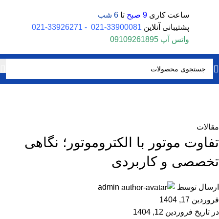
ساعت کاری
9 صبح
تا
6 شب
پشتیبانی آنلاین
33900081-021
-
33926271-021
واتس آپ
09109261895
بلاگ
خانه
مقالات
مقالات
تفاوت موتور با الکتروموتور؛ نگاهی
تخصصی و کاربردی
ارسال توسط
admin
فروردین 17, 1404
در تاریخ فروردین 12, 1404