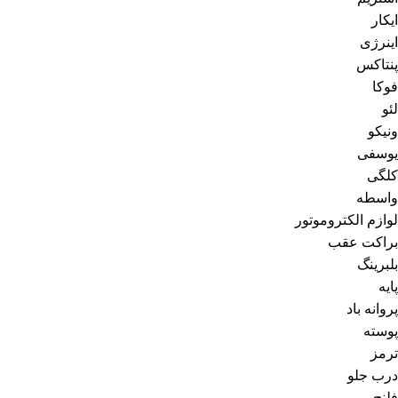
ایکار
اینرژی
پنتاکس
فوکا
لئو
ونیکو
یوسفی
کلگی
واسطه
لوازم الکتروموتور
براکت عقب
بلبرینگ
پایه
پروانه باد
پوسته
ترمز
درب جلو
فلنج