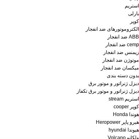
استریم
بارلی
کوپر
الکتروموتورهای ضد انفجار
ABB ضد انفجار
cemp ضد انفجار
زیمنس ضد انفجار
موتوژن ضد انفجار
میکسان ضد انفجار
بدون دسته بندی
دیزل ژنراتور و موتور برق
دیزل ژنراتور و موتور برق تکفاز
استریم stream
کوپر cooper
هوندا Honda
هیرو پاپر Heropower
هیوندا hyundai
ولکانو Volcano