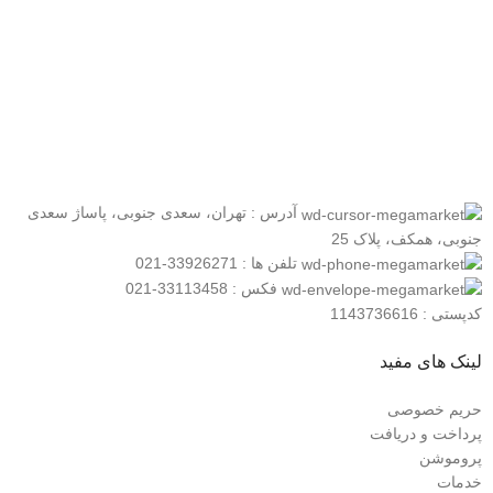
عضو خبرنامه ما شوید
اولین نفری باشید که از محصولات جدید ما مطلع می شوید.
آدرس : تهران، سعدی جنوبی، پاساژ سعدی
جنوبی، همکف، پلاک 25
تلفن ها : 33926271-021
فکس : 33113458-021
کدپستی : 1143736616
لینک های مفید
حریم خصوصی
پرداخت و دریافت
پروموشن
خدمات