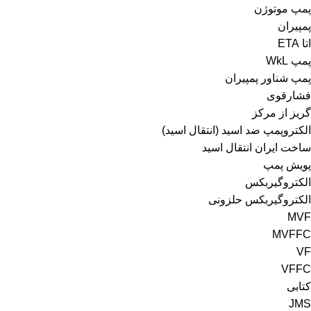
پمپ موتوژن
پمپیران
اتا ETA
پمپ WkL
پمپ شناور پمپیران
فشارقوی
گریز از مرکز
الکتروپمپ ضد اسید (انتقال اسید)
ساخت ایران انتقال اسید
پویش پمپ
الکتروگیربکس
الکتروگیربکس حلزونی
MVF
MVFFC
VF
VFFC
کتابی
JMS