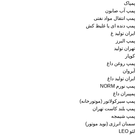
پمپاک
پمپ آب صابون
پمپ انتقال مواد نفتی
پمپ دنده ای یا غلیظ کش
ایران تولید غ
پمپ البرز
تهران تولید
کوپار
پمپ روغن داغ
آبروان
ایران تولید داغ
پمپ نورم NORM
پمپیران داغ
پمپ سیرکولاتور (موتورخانه)
پمپ بلند کاست تهران
پمپ شیمجه
سمنان انرژی (نوید موتور)
لئو LEO