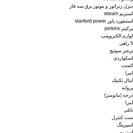
دیزل ژنراتور و موتور برق سه فاز
استریم stream
استنفورد پاور stanford power
پرکینز perkins
لوازم الکتروپمپ
5 راهی
پرشر سوئیچ
اسکواردی
المنت
امرا
ایتال تکنیک
پروانه
درجه (مانومتر)
امرا
ناتلی
ست کنترل
اسپرینگ
استریم