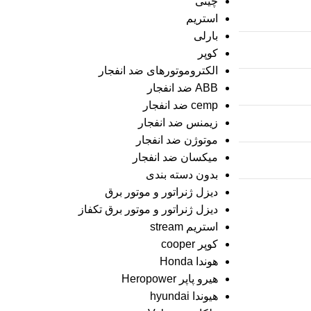
چینی
استریم
بارلی
کوپر
الکتروموتورهای ضد انفجار
ABB ضد انفجار
cemp ضد انفجار
زیمنس ضد انفجار
موتوژن ضد انفجار
میکسان ضد انفجار
بدون دسته بندی
دیزل ژنراتور و موتور برق
دیزل ژنراتور و موتور برق تکفاز
استریم stream
کوپر cooper
هوندا Honda
هیرو پاپر Heropower
هیوندا hyundai