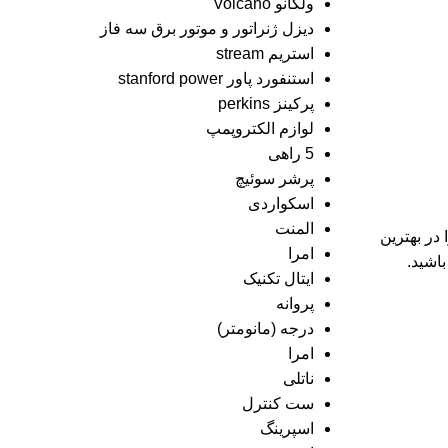
ولکانو Volcano
دیزل ژنراتور و موتور برق سه فاز
استریم stream
استنفورد پاور stanford power
پرکینز perkins
لوازم الکتروپمپ
5 راهی
پرشر سوئیچ
اسکواردی
المنت
 در بهترین
امرا
اشید.
ایتال تکنیک
پروانه
درجه (مانومتر)
امرا
ناتلی
ست کنترل
اسپرینگ