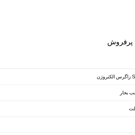
 پرفروش
روژن