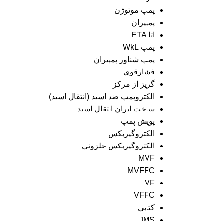
پمپ موتوژن
پمپیران
اتا ETA
پمپ WkL
پمپ شناور پمپیران
فشارقوی
گریز از مرکز
الکتروپمپ ضد اسید (انتقال اسید)
ساخت ایران انتقال اسید
پویش پمپ
الکتروگیربکس
الکتروگیربکس حلزونی
MVF
MVFFC
VF
VFFC
کتابی
JMS