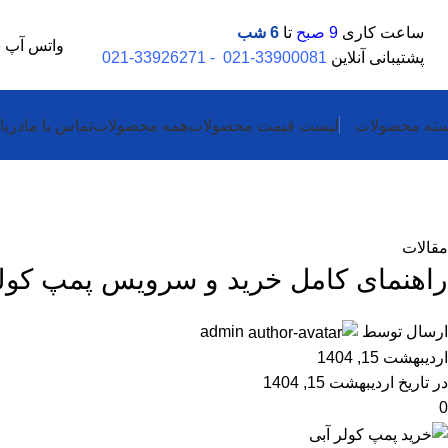
ساعت کاری
9 صبح
تا
6 شب
واتس آپ
5
پشتیبانی آنلاین
33900081-021
-
33926271-021
ته محصولات
لیست قیمت محصولات
همه محصولات
تماس با ما
دربا
بلاگ
خانه
مقالات
مقالات
راهنمای کامل خرید و سرویس پمپ کولر
ارسال توسط
admin
اردیبهشت 15, 1404
در تاریخ اردیبهشت 15, 1404
0