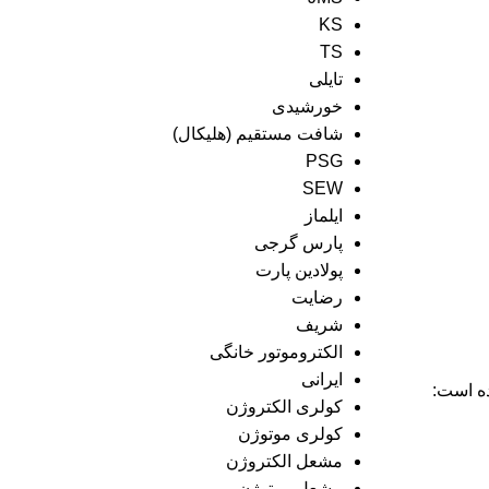
KS
TS
تایلی
خورشیدی
شافت مستقیم (هلیکال)
PSG
SEW
ایلماز
پارس گرجی
پولادین پارت
رضایت
شریف
الکتروموتور خانگی
ایرانی
ه است:
کولری الکتروژن
کولری موتوژن
مشعل الکتروژن
مشعل موتوژن