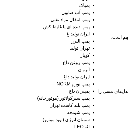
پمپاک
پمپ آب صابون
پمپ انتقال مواد نفتی
پمپ دنده ای یا غلیظ کش
ایران تولید غ
پمپ البرز
تهران تولید
کوپار
پمپ روغن داغ
آبروان
ایران تولید داغ
پمپ نورم NORM
پمپیران داغ
مدل‌های مسی را
پمپ سیرکولاتور (موتورخانه)
پمپ بلند کاست تهران
پمپ شیمجه
سمنان انرژی (نوید موتور)
لئو LEO