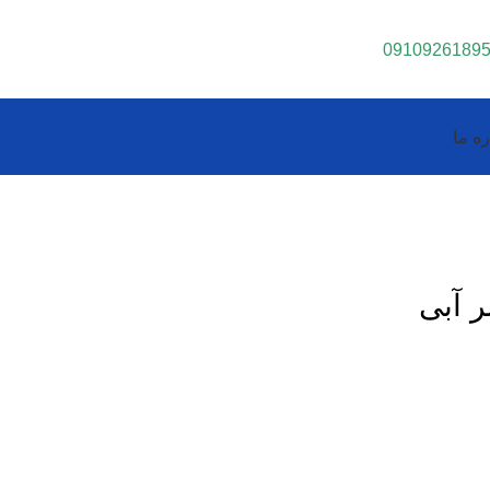
0910926189
ره ما
 آبی