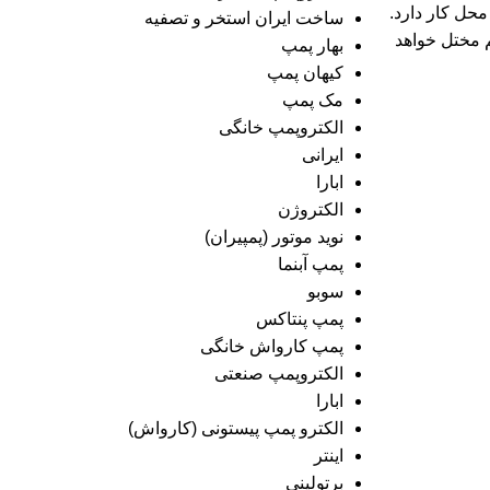
محل کار دارد.
ساخت ایران استخر و تصفیه
 مختل خواهد
بهار پمپ
کیهان پمپ
مک پمپ
الکتروپمپ خانگی
ایرانی
ابارا
الکتروژن
نوید موتور (پمپیران)
پمپ آبنما
سوبو
پمپ پنتاکس
پمپ کارواش خانگی
الکتروپمپ صنعتی
ابارا
الکترو پمپ پیستونی (کارواش)
اینتر
برتولینی