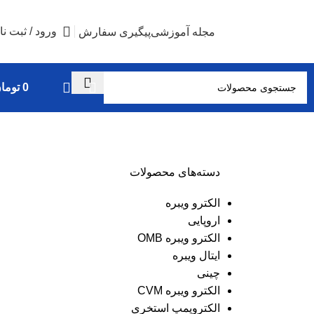
ورود / ثبت نا
مجله آموزشی
پیگیری سفارش
0
توما
دسته‌های محصولات
الکترو ویبره
اروپایی
الکترو ویبره OMB
ایتال ویبره
چینی
الکترو ویبره CVM
الکتروپمپ استخری