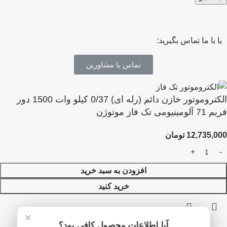
یا با ما تماس بگیرید:
تماس با مشاورین
الکتروموتور خازن دائم (رله ای) 0/37 کیلو وات 1500 دور
فریم 71 آلومینیومی تک فاز موتوژن
12,735,000
تومان
افزودن به سبد خرید
خرید کنید
×
آیا اطلاعات محصول کافی بود؟