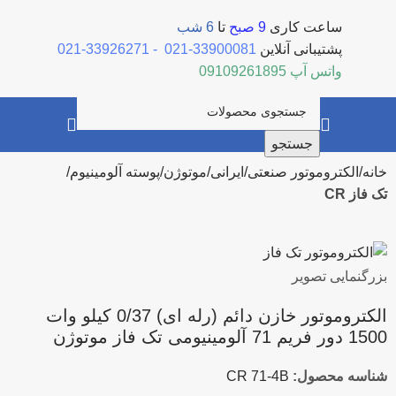
ساعت کاری
9 صبح
تا
6 شب
پشتیبانی آنلاین
33900081-021
-
33926271-021
واتس آپ
09109261895
جستجو
خانه
الکتروموتور صنعتی
ایرانی
موتوژن
پوسته آلومینیوم
تک فاز CR
بزرگنمایی تصویر
الکتروموتور خازن دائم (رله ای) 0/37 کیلو وات
1500 دور فریم 71 آلومینیومی تک فاز موتوژن
شناسه محصول:
CR 71-4B