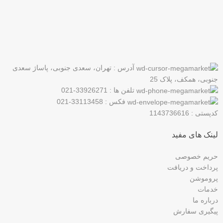
اولین نفری باشید که از محصولات جدید ما مطلع می شوید.
آدرس : تهران، سعدی جنوبی، پاساژ سعدی
جنوبی، همکف، پلاک 25
تلفن ها : 33926271-021
فکس : 33113458-021
کدپستی : 1143736616
لینک های مفید
حریم خصوصی
پرداخت و دریافت
پروموشن
خدمات
درباره ما
پیگیری سفارش