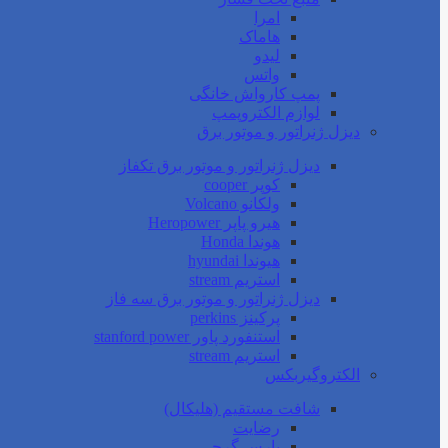
امرا
هاماک
لیدو
واتس
پمپ کارواش خانگی
لوازم الکتروپمپ
دیزل ژنراتور و موتور برق
دیزل ژنراتور و موتور برق تکفاز
کوپر cooper
ولکانو Volcano
هیرو پاپر Heropower
هوندا Honda
هیوندا hyundai
استریم stream
دیزل ژنراتور و موتور برق سه فاز
پرکینز perkins
استنفورد پاور stanford power
استریم stream
الکتروگیربکس
شافت مستقیم (هلیکال)
رضایت
پارس گرجی