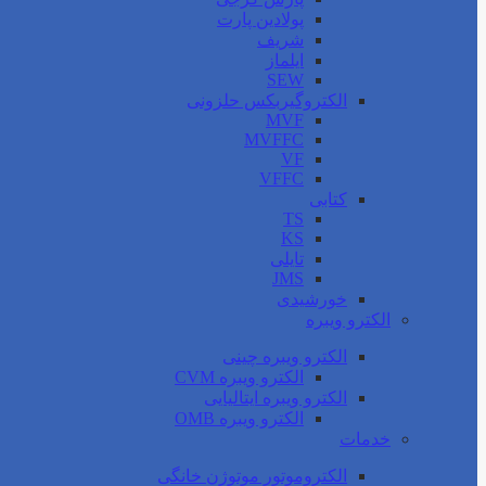
پولادین پارت
شریف
ایلماز
SEW
الکتروگیربکس حلزونی
MVF
MVFFC
VF
VFFC
کتابی
TS
KS
تایلی
JMS
خورشیدی
الکترو ویبره
الکترو ویبره چینی
الکترو ویبره CVM
الکترو ویبره ایتالیایی
الکترو ویبره OMB
خدمات
الکتروموتور موتوژن خانگی