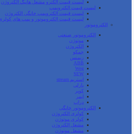
لیست قیمت الکترو مشعل هانیگ الکتروژن
لیست قیمت الکتروپمپ
لیست قیمت الکتروپمپ خانگی الکتروژن
لیست قیمت الکتروموتور و پمپ های کولری
الکتروموتور
الکتروموتور صنعتی
موتوژن
الکتروژن
جمکو
زیمنس
ABB
Weg
SEW
استریم stream
بارلی
کوپر
ایمر
دراپ
الکتروموتور خانگی
کولری الکتروژن
کولری موتوژن
مشعل الکتروژن
مشعل موتوژن