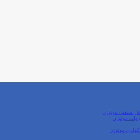
از صنعتی موتوژن
کولری موتوژن