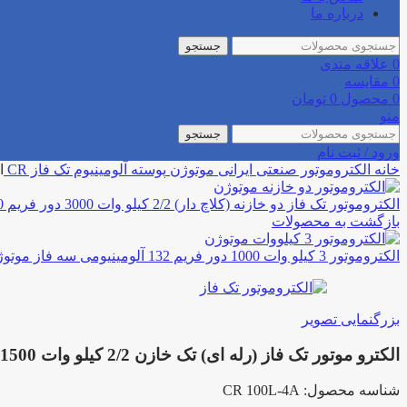
درباره ما
جستجو
0
علاقه مندی
0
مقایسه
0
محصول
0
تومان
منو
جستجو
ورود / ثبت نام
خانه
الکتروموتور صنعتی
ایرانی
موتوژن
پوسته آلومینیوم
تک فاز CR
ال
الکتروموتور تک فاز دو خازنه (کلاچ دار) 2/2 کیلو وات 3000 دور فریم 90 آلومینیومی موتوژن
بازگشت به محصولات
الکتروموتور 3 کیلو وات 1000 دور فریم 132 آلومینیومی سه فاز موتوژن
بزرگنمایی تصویر
الکترو موتور تک فاز (رله ای) تک خازن 2/2 کیلو وات 1500 دور فریم 100 موتوژن
شناسه محصول:
CR 100L-4A