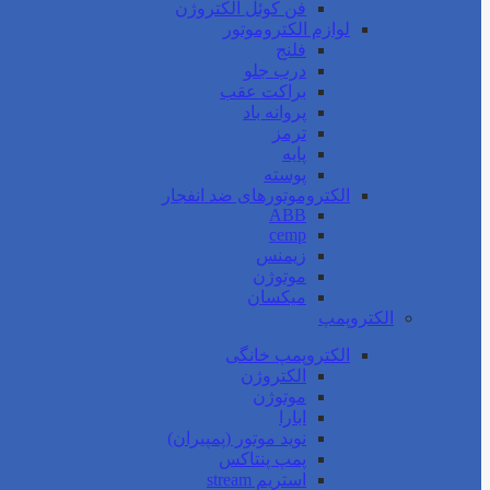
فن کوئل الکتروژن
لوازم الکتروموتور
فلنج
درب جلو
براکت عقب
پروانه باد
ترمز
پایه
پوسته
الکتروموتورهای ضد انفجار
ABB
cemp
زیمنس
موتوژن
میکسان
الکتروپمپ
الکتروپمپ خانگی
الکتروژن
موتوژن
ابارا
نوید موتور (پمپیران)
پمپ پنتاکس
استریم stream