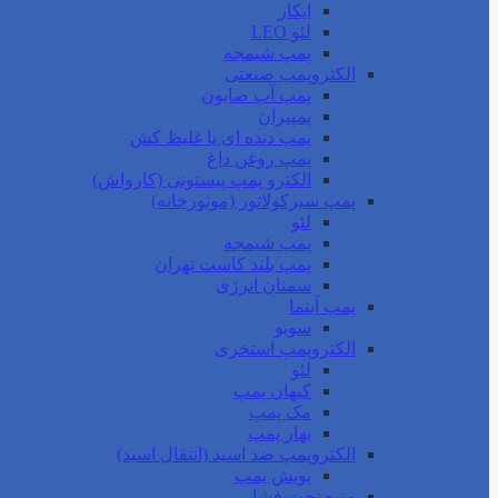
ایکار
لئو LEO
پمپ شیمجه
الکتروپمپ صنعتی
پمپ آب صابون
پمپیران
پمپ دنده ای یا غلیظ کش
پمپ روغن داغ
الکترو پمپ پیستونی (کارواش)
پمپ سیرکولاتور (موتورخانه)
لئو
پمپ شیمجه
پمپ بلند کاست تهران
سمنان انرژی
پمپ آبنما
سوبو
الکتروپمپ استخری
لئو
کیهان پمپ
مک پمپ
بهار پمپ
الکتروپمپ ضد اسید (انتقال اسید)
پویش پمپ
منبع تحت فشار