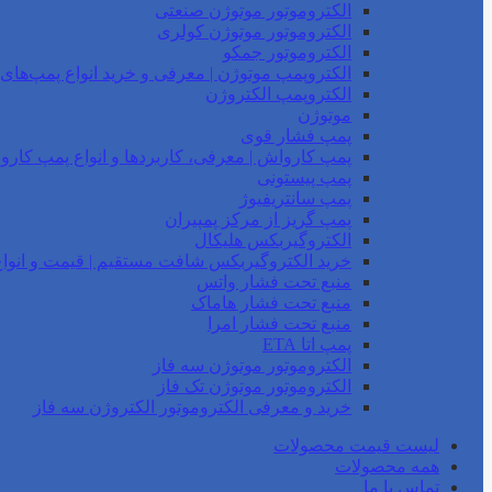
الکتروموتور موتوژن صنعتی
الکتروموتور موتوژن کولری
الکتروموتور جمکو
الکتروپمپ موتوژن | معرفی و خرید انواع پمپ‌ها
الکتروپمپ الکتروژن
موتوژن
پمپ فشار قوی
پمپ کارواش | معرفی، کاربردها و انواع پمپ کار
پمپ پیستونی
پمپ سانتریفیوژ
پمپ گریز از مرکز پمپیران
الکتروگیربکس هلیکال
خرید الکتروگیربکس شافت مستقیم | قیمت و انواع
منبع تحت فشار واتس
منبع تحت فشار هاماک
منبع تحت فشار امرا
پمپ اتا ETA
الکتروموتور موتوژن سه فاز
الکتروموتور موتوژن تک فاز
خرید و معرفی الکتروموتور الکتروژن سه فاز
لیست قیمت محصولات
همه محصولات
تماس با ما