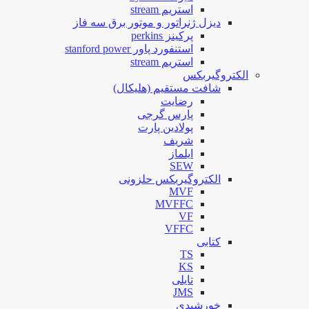
استریم stream
دیزل ژنراتور و موتور برق سه فاز
پرکینز perkins
استنفورد پاور stanford power
استریم stream
الکتروگیربکس
شافت مستقیم (هلیکال)
رضایت
پارس گرجی
پولادین پارت
شریف
ایلماز
SEW
الکتروگیربکس حلزونی
MVF
MVFFC
VF
VFFC
کتابی
TS
KS
تایلی
JMS
خورشیدی