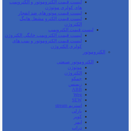
لیست قیمت الکتروموتور و الکتروپمپ
های کولری موتوژن
لیست قیمت موتورهای ضد انفجار
لیست قیمت الکترو مشعل هانیگ
الکتروژن
لیست قیمت الکتروپمپ
لیست قیمت الکتروپمپ خانگی الکتروژن
لیست قیمت الکتروموتور و پمپ های
کولری الکتروژن
الکتروموتور
الکتروموتور صنعتی
موتوژن
الکتروژن
جمکو
زیمنس
ABB
Weg
SEW
استریم stream
بارلی
کوپر
ایمر
دراپ