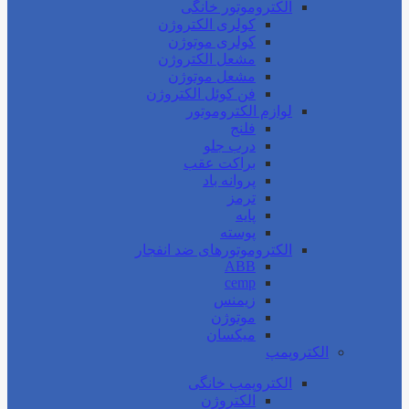
الکتروموتور خانگی
کولری الکتروژن
کولری موتوژن
مشعل الکتروژن
مشعل موتوژن
فن کوئل الکتروژن
لوازم الکتروموتور
فلنج
درب جلو
براکت عقب
پروانه باد
ترمز
پایه
پوسته
الکتروموتورهای ضد انفجار
ABB
cemp
زیمنس
موتوژن
میکسان
الکتروپمپ
الکتروپمپ خانگی
الکتروژن