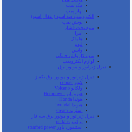
مک پمپ
بهار پمپ
الکتروپمپ ضد اسید (انتقال اسید)
پویش پمپ
منبع تحت فشار
امرا
هاماک
لیدو
واتس
پمپ کارواش خانگی
لوازم الکتروپمپ
دیزل ژنراتور و موتور برق
دیزل ژنراتور و موتور برق تکفاز
کوپر cooper
ولکانو Volcano
هیرو پاپر Heropower
هوندا Honda
هیوندا hyundai
استریم stream
دیزل ژنراتور و موتور برق سه فاز
پرکینز perkins
استنفورد پاور stanford power