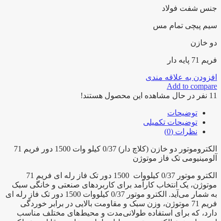
1500
جنس شفت فولاد
دور
فریم
سیم پیچی تمام مس
71
آلومینیومی
دو خازن
تک
فاز
فریم 71 پایه دار
موتوژن
عدد
افزودن به علاقه مندی
Add to compare
11
نفر در حال مشاهده این محصول هستند!
توضیحات
توضیحات تکمیلی
نظرات (0)
الکتروموتور دو خازن (کلاچ دار) 0/37 کیلو وات 1500 دور فریم 71
آلومینیومی تک فاز موتوژن
الکترو موتور 0/37 کیلووات 1500 دور تک فاز رله ای فریم 71
موتوژن، یک انتخاب کارآمد برای کاربردهای صنعتی و خانگی سبک
به شمار می‌آید. الکترو موتور 0/37 کیلووات 1500 دور تک فاز رله ای
فریم 71 موتوژن، وزن سبک و مقاومت بالایی در برابر خوردگی
دارد، که برای استفاده طولانی‌مدت و محیط‌های مختلف مناسب