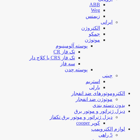
ABB
Weg
زیمنس
ایرانی
الکتروژن
جمکو
موتوژن
پوسته آلومینیوم
تک فاز CR
تک فاز CRS یا کلاچ دار
سه فاز
پوسته چدن
چینی
استریم
بارلی
الکتروموتورهای ضد انفجار
موتوژن ضد انفجار
بدون دسته بندی
دیزل ژنراتور و موتور برق
دیزل ژنراتور و موتور برق تکفاز
کوپر cooper
لوازم الکتروپمپ
5 راهی