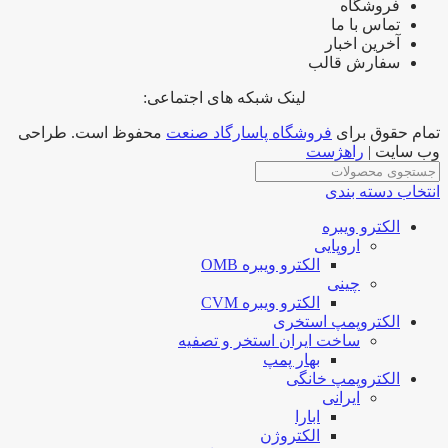
فروشگاه
تماس با ما
آخرین اخبار
سفارش قالب
لینک شبکه های اجتماعی:
تمام حقوق برای
فروشگاه پاسارگاد صنعت
محفوظ است. طراحی
وب سایت |
راهژست
انتخاب دسته بندی
الکترو ویبره
اروپایی
الکترو ویبره OMB
چینی
الکترو ویبره CVM
الکتروپمپ استخری
ساخت ایران استخر و تصفیه
بهار پمپ
الکتروپمپ خانگی
ایرانی
ابارا
الکتروژن