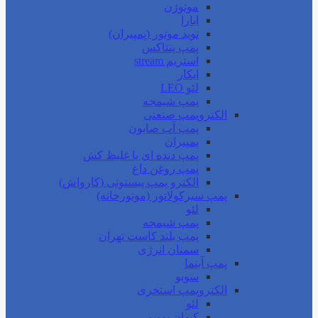
موتوژن
ابارا
نوید موتور (پمپیران)
پمپ پنتاکس
استریم stream
ایکار
لئو LEO
پمپ شیمجه
الکتروپمپ صنعتی
پمپ آب صابون
پمپیران
پمپ دنده ای یا غلیظ کش
پمپ روغن داغ
الکترو پمپ پیستونی (کارواش)
پمپ سیرکولاتور (موتورخانه)
لئو
پمپ شیمجه
پمپ بلند کاست تهران
سمنان انرژی
پمپ آبنما
سوبو
الکتروپمپ استخری
لئو
کیهان پمپ