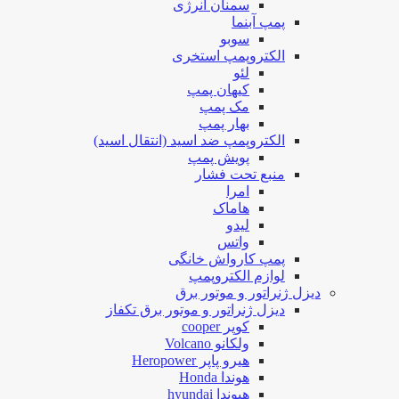
سمنان انرژی
پمپ آبنما
سوبو
الکتروپمپ استخری
لئو
کیهان پمپ
مک پمپ
بهار پمپ
الکتروپمپ ضد اسید (انتقال اسید)
پویش پمپ
منبع تحت فشار
امرا
هاماک
لیدو
واتس
پمپ کارواش خانگی
لوازم الکتروپمپ
دیزل ژنراتور و موتور برق
دیزل ژنراتور و موتور برق تکفاز
کوپر cooper
ولکانو Volcano
هیرو پاپر Heropower
هوندا Honda
هیوندا hyundai