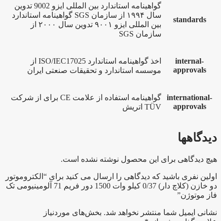
گواهینامه استاندارد بین المللی ایزو 9002 تدوین
سال ۱۹۹۴ از سازمان SGS گواهینامه استاندارد
standards
بین المللی ایزو ۹۰۰۱ تدوین سال ۲۰۰۰ از
سازمان SGS
internal-
اخذ گواهینامه استاندارد ISO/IEC17025 از
approvals
موسسه استاندارد و تحقیقات صنعتی ایران
international-
گواهینامه استفاده از علامت CE برای از شرکت
approvals
TÜV اتریش
دیدگاهها
هیچ دیدگاهی برای این محصول نوشته نشده است.
اولین نفری باشید که دیدگاهی را ارسال می کنید برای “الکتروموتور
دو خازن (کلاچ دار) 0/37 کیلو وات 1500 دور فریم 71 آلومینیومی تک
فاز موتوژن”
نشانی ایمیل شما منتشر نخواهد شد.
بخش‌های موردنیاز