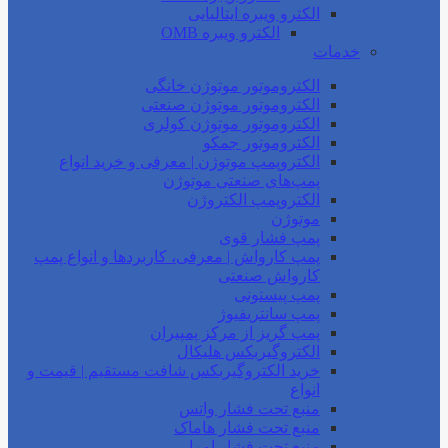
الکترو ویبره ایتالیایی
الکترو ویبره OMB
خدمات
الکتروموتور موتوژن خانگی
الکتروموتور موتوژن صنعتی
الکتروموتور موتوژن کولری
الکتروموتور جمکو
الکتروپمپ موتوژن | معرفی و خرید انواع
پمپ‌های صنعتی موتوژن
الکتروپمپ الکتروژن
موتوژن
پمپ فشار قوی
پمپ کارواش | معرفی، کاربردها و انواع پمپ
کارواش صنعتی
پمپ پیستونی
پمپ سانتریفیوژ
پمپ گریز از مرکز پمپیران
الکتروگیربکس هلیکال
خرید الکتروگیربکس شافت مستقیم | قیمت و
انواع
منبع تحت فشار واتس
منبع تحت فشار هاماک
منبع تحت فشار امرا