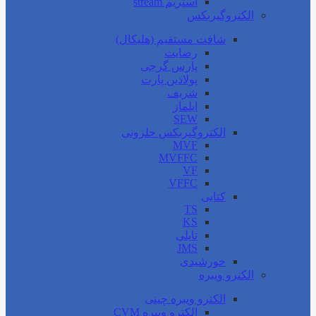
استریم stream
الکتروگیربکس
شافت مستقیم (هلیکال)
رضایت
پارس گرجی
پولادین پارت
شریف
ایلماز
SEW
الکتروگیربکس حلزونی
MVF
MVFFC
VF
VFFC
کتابی
TS
KS
تایلی
JMS
خورشیدی
الکترو ویبره
الکترو ویبره چینی
الکترو ویبره CVM