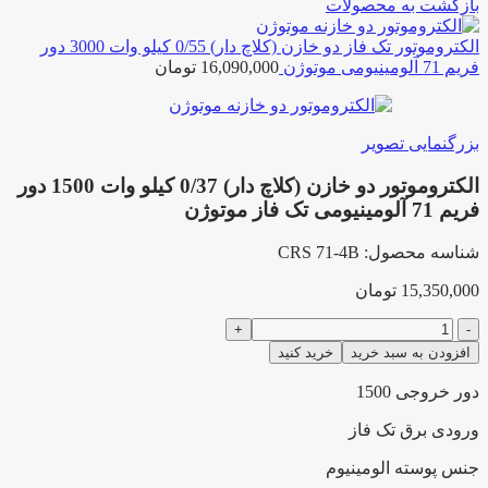
بازگشت به محصولات
الکتروموتور تک فاز دو خازن (کلاچ دار) 0/55 کیلو وات 3000 دور
فریم 71 آلومینیومی موتوژن
16,090,000
تومان
بزرگنمایی تصویر
الکتروموتور دو خازن (کلاچ دار) 0/37 کیلو وات 1500 دور
فریم 71 آلومینیومی تک فاز موتوژن
شناسه محصول:
CRS 71-4B
15,350,000
تومان
الکتروموتور
دو
افزودن به سبد خرید
خرید کنید
خازن
(کلاچ
دور خروجی 1500
دار)
0/37
ورودی برق تک فاز
کیلو
جنس پوسته الومینیوم
وات