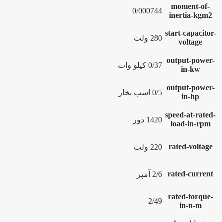
moment-of-
0/000744
inertia-kgm2
start-capacitor-
280 ولت
voltage
output-power-
0/37 کیلو وات
in-kw
output-power-
0/5 اسب بخار
in-hp
speed-at-rated-
1420 دور
load-in-rpm
rated-voltage
220 ولت
rated-current
2/6 آمپر
rated-torque-
2/49
in-n-m