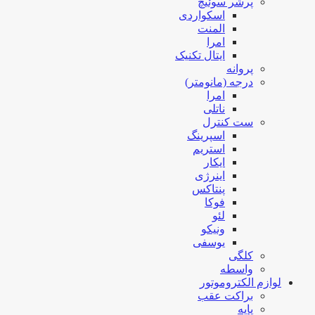
پرشر سوئیچ
اسکواردی
المنت
امرا
ایتال تکنیک
پروانه
درجه (مانومتر)
امرا
ناتلی
ست کنترل
اسپرینگ
استریم
ایکار
اینرژی
پنتاکس
فوکا
لئو
ونیکو
یوسفی
کلگی
واسطه
لوازم الکتروموتور
براکت عقب
پایه