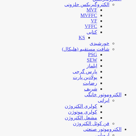
الکتروگیربکس حلزونی
MVF
MVFFC
VF
VFFC
کتابی
KS
خورشیدی
شافت مستقیم (هلیکال)
PSG
SEW
ایلماز
پارس گرجی
پولادین پارت
رضایت
شریف
الکتروموتور خانگی
ایرانی
کولری الکتروژن
کولری موتوژن
مشعل الکتروژن
فن کوئل الکتروژن
الکتروموتور صنعتی
اروپایی