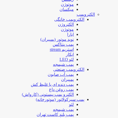
موتوژن
میکسان
الکتروپمپ
الکتروپمپ خانگی
الکتروژن
موتوژن
ابارا
نوید موتور (پمپیران)
پمپ پنتاکس
استریم stream
ایکار
لئو LEO
پمپ شیمجه
الکتروپمپ صنعتی
پمپ آب صابون
پمپیران
پمپ دنده ای یا غلیظ کش
پمپ روغن داغ
الکترو پمپ پیستونی (کارواش)
پمپ سیرکولاتور (موتورخانه)
لئو
پمپ شیمجه
پمپ بلند کاست تهران