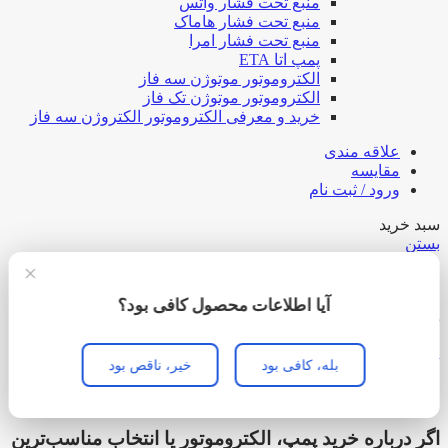
منبع تحت فشار واتس
منبع تحت فشار هاماک
منبع تحت فشار امرا
پمپ اتا ETA
الکتروموتور موتوژن سه فاز
الکتروموتور موتوژن تک فاز
خرید و معرفی الکتروموتور الکتروژن سه فاز
علاقه مندی
مقایسه
ورود / ثبت نام
سبد خرید
بستن
ورود
×
بستن
آیا اطلاعات محصول کافی بود؟
هنوز حساب کاربری ندارید؟
ایجاد حساب کاربری
بله، کافی بود
خیر، ناقص بود
نیاز به راهنمایی دارید؟
اگر درباره خرید پمپ، الکتروموتور یا انتخاب مناسب‌ترین