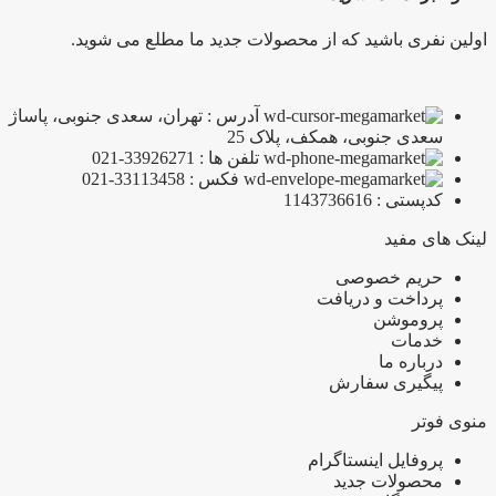
اولین نفری باشید که از محصولات جدید ما مطلع می شوید.
آدرس : تهران، سعدی جنوبی، پاساژ
سعدی جنوبی، همکف، پلاک 25
تلفن ها : 33926271-021
فکس : 33113458-021
کدپستی : 1143736616
لینک های مفید
حریم خصوصی
پرداخت و دریافت
پروموشن
خدمات
درباره ما
پیگیری سفارش
منوی فوتر
پروفایل اینستاگرام
محصولات جدید