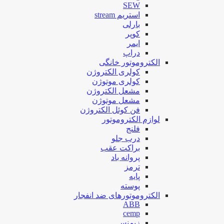
SEW
استریم stream
بارلی
کوپر
ایمر
دراپ
الکتروموتور خانگی
کولری الکتروژن
کولری موتوژن
مشعل الکتروژن
مشعل موتوژن
فن کوئل الکتروژن
لوازم الکتروموتور
فلنج
درب جلو
براکت عقب
پروانه باد
ترمز
پایه
پوسته
الکتروموتورهای ضد انفجار
ABB
cemp
زیمنس