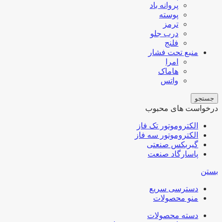
پروانه باد
پوسته
ترمز
درب جلو
فلنج
منبع تحت فشار
امرا
هاماک
واتس
جستجو
درخواست های محبوب
الکتروموتور تک فاز
الکتروموتور سه فاز
گیربکس صنعتی
پاسارگاد صنعت
بستن
دسترسی سریع
منو محصولات
دسته محصولات