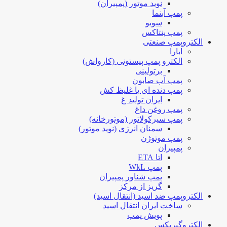
نوید موتور (پمپیران)
پمپ آبنما
سوبو
پمپ پنتاکس
الکتروپمپ صنعتی
ابارا
الکترو پمپ پیستونی (کارواش)
برتولینی
پمپ آب صابون
پمپ دنده ای یا غلیظ کش
ایران تولید غ
پمپ روغن داغ
پمپ سیرکولاتور (موتورخانه)
سمنان انرژی (نوید موتور)
پمپ موتوژن
پمپیران
اتا ETA
پمپ WkL
پمپ شناور پمپیران
گریز از مرکز
الکتروپمپ ضد اسید (انتقال اسید)
ساخت ایران انتقال اسید
پویش پمپ
الکتروگیربکس