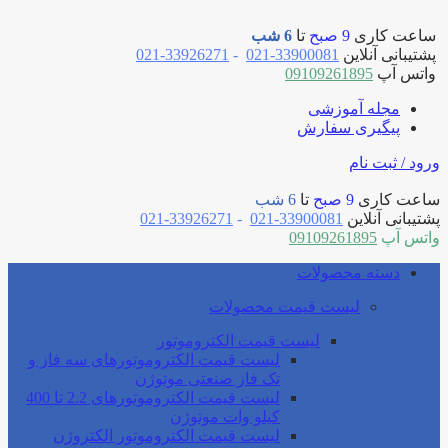
ساعت کاری
9 صبح
تا
6 شب
پشتیبانی آنلاین
33900081-021
-
33926271-021
واتس آپ
09109261895
مجله آموزشی
پیگیری سفارش
ورود / ثبت نام
ساعت کاری
9 صبح
تا
6 شب
پشتیبانی آنلاین
33900081-021
-
33926271-021
واتس آپ
09109261895
دسته محصولات
لیست قیمت محصولات
لیست قیمت الکتروموتور
لیست قیمت الکتروموتورهای سه فاز و
تک فاز صنعتی موتوژن
لیست قیمت الکتروموتورهای 2.2 تا 400
کیلو وات موتوژن
لیست قیمت الکتروموتور الکتروژن