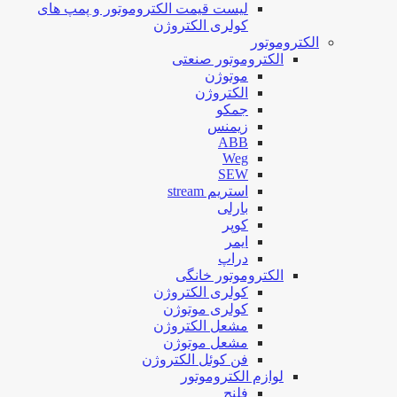
لیست قیمت الکتروموتور و پمپ های
کولری الکتروژن
الکتروموتور
الکتروموتور صنعتی
موتوژن
الکتروژن
جمکو
زیمنس
ABB
Weg
SEW
استریم stream
بارلی
کوپر
ایمر
دراپ
الکتروموتور خانگی
کولری الکتروژن
کولری موتوژن
مشعل الکتروژن
مشعل موتوژن
فن کوئل الکتروژن
لوازم الکتروموتور
فلنج