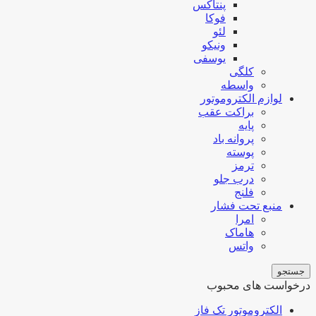
پنتاکس
فوکا
لئو
ونیکو
یوسفی
کلگی
واسطه
لوازم الکتروموتور
براکت عقب
پایه
پروانه باد
پوسته
ترمز
درب جلو
فلنج
منبع تحت فشار
امرا
هاماک
واتس
جستجو
درخواست های محبوب
الکتروموتور تک فاز