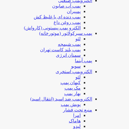
الکتروپمپ صنعتی
پمپ آب صابون
پمپیران
پمپ دنده ای یا غلیظ کش
پمپ روغن داغ
الکترو پمپ پیستونی (کارواش)
پمپ سیرکولاتور (موتورخانه)
لئو
پمپ شیمجه
پمپ بلند کاست تهران
سمنان انرژی
پمپ آبنما
سوبو
الکتروپمپ استخری
لئو
کیهان پمپ
مک پمپ
بهار پمپ
الکتروپمپ ضد اسید (انتقال اسید)
پویش پمپ
منبع تحت فشار
امرا
هاماک
لیدو