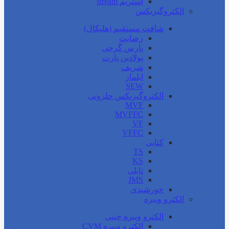
استریم stream
الکتروگیربکس
شافت مستقیم (هلیکال)
رضایت
پارس گرجی
پولادین پارت
شریف
ایلماز
SEW
الکتروگیربکس حلزونی
MVF
MVFFC
VF
VFFC
کتابی
TS
KS
تایلی
JMS
خورشیدی
الکترو ویبره
الکترو ویبره چینی
الکترو ویبره CVM