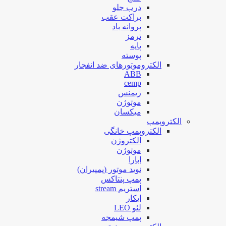
درب جلو
براکت عقب
پروانه باد
ترمز
پایه
پوسته
الکتروموتورهای ضد انفجار
ABB
cemp
زیمنس
موتوژن
میکسان
الکتروپمپ
الکتروپمپ خانگی
الکتروژن
موتوژن
ابارا
نوید موتور (پمپیران)
پمپ پنتاکس
استریم stream
ایکار
لئو LEO
پمپ شیمجه