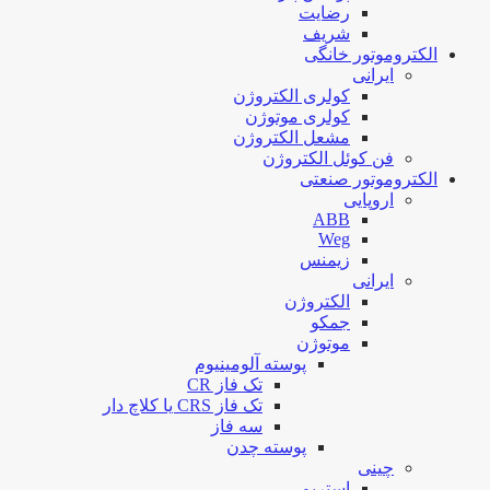
رضایت
شریف
الکتروموتور خانگی
ایرانی
کولری الکتروژن
کولری موتوژن
مشعل الکتروژن
فن کوئل الکتروژن
الکتروموتور صنعتی
اروپایی
ABB
Weg
زیمنس
ایرانی
الکتروژن
جمکو
موتوژن
پوسته آلومینیوم
تک فاز CR
تک فاز CRS یا کلاچ دار
سه فاز
پوسته چدن
چینی
استریم