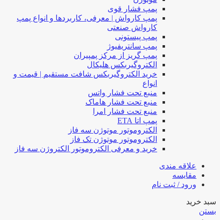
پمپ فشار قوی
پمپ کارواش | معرفی، کاربردها و انواع پمپ
کارواش صنعتی
پمپ پیستونی
پمپ سانتریفیوژ
پمپ گریز از مرکز پمپیران
الکتروگیربکس هلیکال
خرید الکتروگیربکس شافت مستقیم | قیمت و
انواع
منبع تحت فشار واتس
منبع تحت فشار هاماک
منبع تحت فشار امرا
پمپ اتا ETA
الکتروموتور موتوژن سه فاز
الکتروموتور موتوژن تک فاز
خرید و معرفی الکتروموتور الکتروژن سه فاز
علاقه مندی
مقایسه
ورود / ثبت نام
سبد خرید
بستن