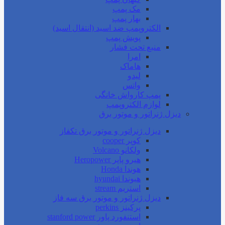
مک پمپ
بهار پمپ
الکتروپمپ ضد اسید (انتقال اسید)
پویش پمپ
منبع تحت فشار
امرا
هاماک
لیدو
واتس
پمپ کارواش خانگی
لوازم الکتروپمپ
دیزل ژنراتور و موتور برق
دیزل ژنراتور و موتور برق تکفاز
کوپر cooper
ولکانو Volcano
هیرو پاپر Heropower
هوندا Honda
هیوندا hyundai
استریم stream
دیزل ژنراتور و موتور برق سه فاز
پرکینز perkins
استنفورد پاور stanford power