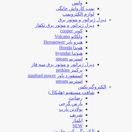
واتس
پمپ کارواش خانگی
لوازم الکتروپمپ
دیزل ژنراتور و موتور برق
دیزل ژنراتور و موتور برق تکفاز
کوپر cooper
ولکانو Volcano
هیرو پاپر Heropower
هوندا Honda
هیوندا hyundai
استریم stream
دیزل ژنراتور و موتور برق سه فاز
پرکینز perkins
استنفورد پاور stanford power
استریم stream
الکتروگیربکس
شافت مستقیم (هلیکال)
رضایت
پارس گرجی
پولادین پارت
شریف
ایلماز
SEW
الکتروگیربکس حلزونی