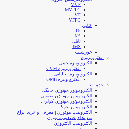
MVF
MVFFC
VF
VFFC
کتابی
TS
KS
تایلی
JMS
خورشیدی
الکترو ویبره
الکترو ویبره چینی
الکترو ویبره CVM
الکترو ویبره ایتالیایی
الکترو ویبره OMB
خدمات
الکتروموتور موتوژن خانگی
الکتروموتور موتوژن صنعتی
الکتروموتور موتوژن کولری
الکتروموتور جمکو
الکتروپمپ موتوژن | معرفی و خرید انواع
پمپ‌های صنعتی موتوژن
الکتروپمپ الکتروژن
موتوژن