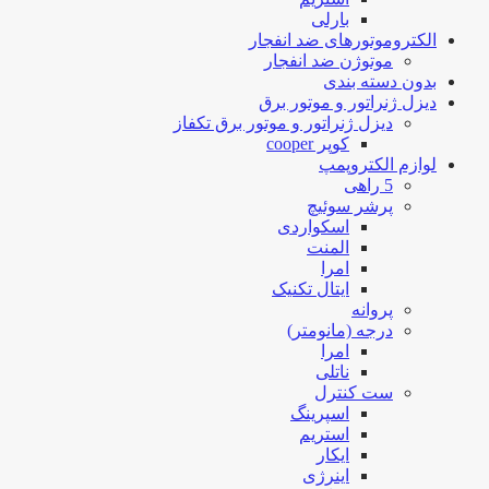
بارلی
الکتروموتورهای ضد انفجار
موتوژن ضد انفجار
بدون دسته بندی
دیزل ژنراتور و موتور برق
دیزل ژنراتور و موتور برق تکفاز
کوپر cooper
لوازم الکتروپمپ
5 راهی
پرشر سوئیچ
اسکواردی
المنت
امرا
ایتال تکنیک
پروانه
درجه (مانومتر)
امرا
ناتلی
ست کنترل
اسپرینگ
استریم
ایکار
اینرژی