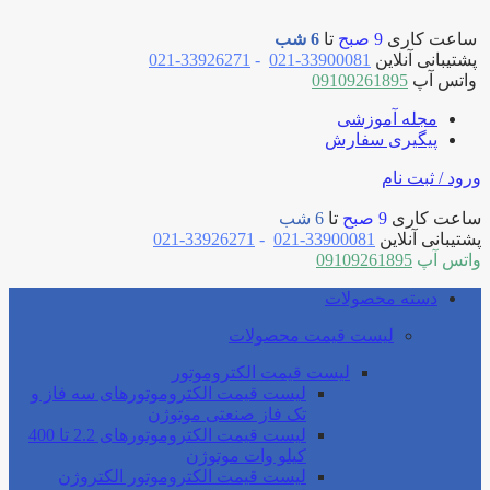
ساعت کاری
9 صبح
تا
6 شب
پشتیبانی آنلاین
33900081-021
-
33926271-021
واتس آپ
09109261895
مجله آموزشی
پیگیری سفارش
ورود / ثبت نام
ساعت کاری
9 صبح
تا
6 شب
پشتیبانی آنلاین
33900081-021
-
33926271-021
واتس آپ
09109261895
دسته محصولات
لیست قیمت محصولات
لیست قیمت الکتروموتور
لیست قیمت الکتروموتورهای سه فاز و
تک فاز صنعتی موتوژن
لیست قیمت الکتروموتورهای 2.2 تا 400
کیلو وات موتوژن
لیست قیمت الکتروموتور الکتروژن