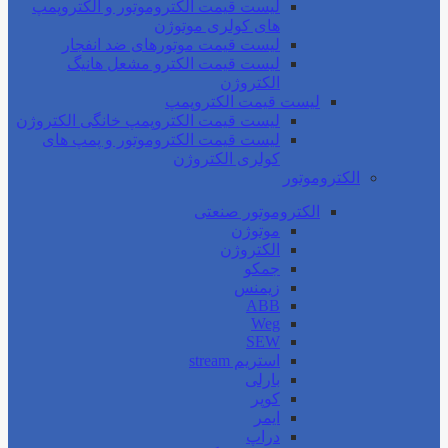
لیست قیمت الکتروموتور و الکتروپمپ
های کولری موتوژن
لیست قیمت موتورهای ضد انفجار
لیست قیمت الکترو مشعل هانیگ
الکتروژن
لیست قیمت الکتروپمپ
لیست قیمت الکتروپمپ خانگی الکتروژن
لیست قیمت الکتروموتور و پمپ های
کولری الکتروژن
الکتروموتور
الکتروموتور صنعتی
موتوژن
الکتروژن
جمکو
زیمنس
ABB
Weg
SEW
استریم stream
بارلی
کوپر
ایمر
دراپ