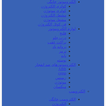
الکتروموتور خانگی
کولری الکتروژن
کولری موتوژن
مشعل الکتروژن
مشعل موتوژن
فن کوئل الکتروژن
لوازم الکتروموتور
فلنج
درب جلو
براکت عقب
پروانه باد
ترمز
پایه
پوسته
الکتروموتورهای ضد انفجار
ABB
cemp
زیمنس
موتوژن
میکسان
الکتروپمپ
الکتروپمپ خانگی
الکتروژن