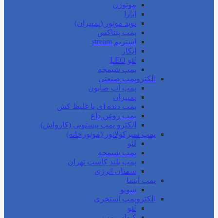
موتوژن
ابارا
نوید موتور (پمپیران)
پمپ پنتاکس
استریم stream
ایکار
لئو LEO
پمپ شیمجه
الکتروپمپ صنعتی
پمپ آب صابون
پمپیران
پمپ دنده ای یا غلیظ کش
پمپ روغن داغ
الکترو پمپ پیستونی (کارواش)
پمپ سیرکولاتور (موتورخانه)
لئو
پمپ شیمجه
پمپ بلند کاست تهران
سمنان انرژی
پمپ آبنما
سوبو
الکتروپمپ استخری
لئو
کیهان پمپ