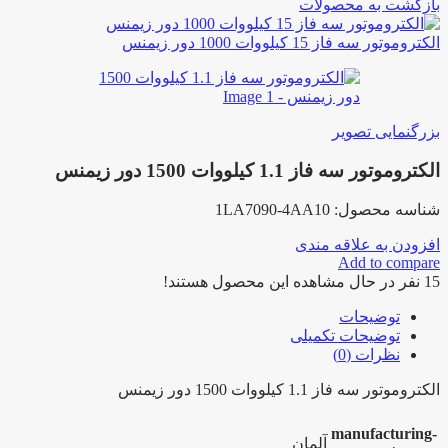
بازگشت به محصولات
الکتروموتور سه فاز 15 کیلووات 1000 دور زیمنس
بزرگنمایی تصویر
الکتروموتور سه فاز 1.1 کیلووات 1500 دور زیمنس
شناسه محصول:
1LA7090-4AA10
افزودن به علاقه مندی
Add to compare
15
نفر در حال مشاهده این محصول هستند!
توضیحات
توضیحات تکمیلی
نظرات (0)
الکتروموتور سه فاز 1.1 کیلووات 1500 دور زیمنس
manufacturing-
آلمان