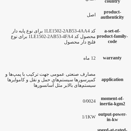
country
product-
اصل
authenticity
a-set-of-
کد 1LE1502-2AB53-4AA4 برای نوع پایه دار
product-family-
محصول کد 1LE1502-2AB53-4FA4 برای نوع
code
فلنج دار محصول
warranty
12 ماه
مصارف صنعتی عمومی جهت ترکیب با پمپ‌ها و
application
کمپرسورها سیستم‌های حمل و نقل و کاموایرها
سیستم‌های بالابر مثل آسانسورها
moment-of-
0/0024
inertia-kgm2
output-power-
1/1KW
in-kw
speed-at-rated-