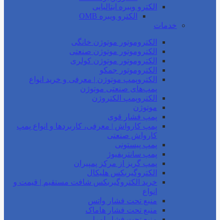
الکترو ویبره ایتالیایی
الکترو ویبره OMB
خدمات
الکتروموتور موتوژن خانگی
الکتروموتور موتوژن صنعتی
الکتروموتور موتوژن کولری
الکتروموتور جمکو
الکتروپمپ موتوژن | معرفی و خرید انواع
پمپ‌های صنعتی موتوژن
الکتروپمپ الکتروژن
موتوژن
پمپ فشار قوی
پمپ کارواش | معرفی، کاربردها و انواع پمپ
کارواش صنعتی
پمپ پیستونی
پمپ سانتریفیوژ
پمپ گریز از مرکز پمپیران
الکتروگیربکس هلیکال
خرید الکتروگیربکس شافت مستقیم | قیمت و
انواع
منبع تحت فشار واتس
منبع تحت فشار هاماک
منبع تحت فشار امرا