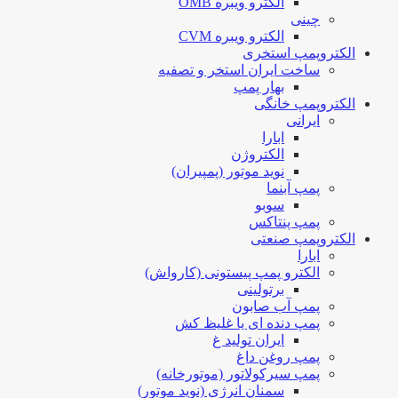
الکترو ویبره OMB
چینی
الکترو ویبره CVM
الکتروپمپ استخری
ساخت ایران استخر و تصفیه
بهار پمپ
الکتروپمپ خانگی
ایرانی
ابارا
الکتروژن
نوید موتور (پمپیران)
پمپ آبنما
سوبو
پمپ پنتاکس
الکتروپمپ صنعتی
ابارا
الکترو پمپ پیستونی (کارواش)
برتولینی
پمپ آب صابون
پمپ دنده ای یا غلیظ کش
ایران تولید غ
پمپ روغن داغ
پمپ سیرکولاتور (موتورخانه)
سمنان انرژی (نوید موتور)