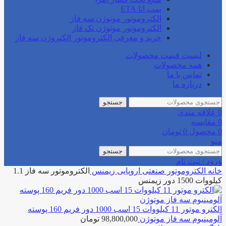
پمپ اتا ETA
الکتروموتور موتوژن سه فاز
الکتروموتور موتوژن تک فاز
خرید و معرفی الکتروموتور الکتروژن سه فاز
لیست قیمت محصولات
همه محصولات
تماس با ما
درباره ما
جستجو
0
علاقه مندی
0
مقایسه
0
محصول
0
تومان
منو
جستجو
ورود / ثبت نام
خانه
الکتروموتور صنعتی
اروپایی
زیمنس
الکتروموتور سه فاز 1.1
کیلووات 1500 دور زیمنس
الکترو موتور 11 کیلووات 15 اسب 1000 دور فریم 160 پوسته
آلومینیوم سه فاز موتوژن
98,800,000
تومان