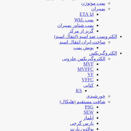
پمپ موتوژن
پمپیران
اتا ETA
پمپ WkL
پمپ شناور پمپیران
گریز از مرکز
الکتروپمپ ضد اسید (انتقال اسید)
ساخت ایران انتقال اسید
پویش پمپ
الکتروگیربکس
الکتروگیربکس حلزونی
MVF
MVFFC
VF
VFFC
کتابی
KS
خورشیدی
شافت مستقیم (هلیکال)
PSG
SEW
ایلماز
پارس گرجی
پولادین پارت