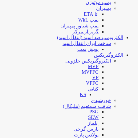
پمپ موتوژن
پمپیران
اتا ETA
پمپ WkL
پمپ شناور پمپیران
گریز از مرکز
الکتروپمپ ضد اسید (انتقال اسید)
ساخت ایران انتقال اسید
پویش پمپ
الکتروگیربکس
الکتروگیربکس حلزونی
MVF
MVFFC
VF
VFFC
کتابی
KS
خورشیدی
شافت مستقیم (هلیکال)
PSG
SEW
ایلماز
پارس گرجی
پولادین پارت