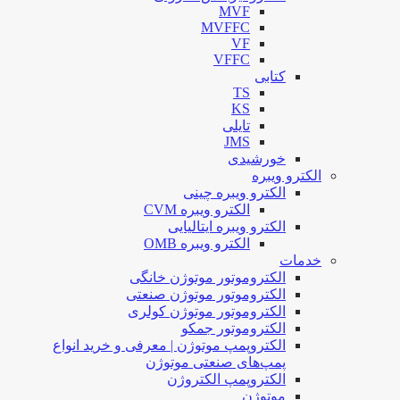
MVF
MVFFC
VF
VFFC
کتابی
TS
KS
تایلی
JMS
خورشیدی
الکترو ویبره
الکترو ویبره چینی
الکترو ویبره CVM
الکترو ویبره ایتالیایی
الکترو ویبره OMB
خدمات
الکتروموتور موتوژن خانگی
الکتروموتور موتوژن صنعتی
الکتروموتور موتوژن کولری
الکتروموتور جمکو
الکتروپمپ موتوژن | معرفی و خرید انواع
پمپ‌های صنعتی موتوژن
الکتروپمپ الکتروژن
موتوژن