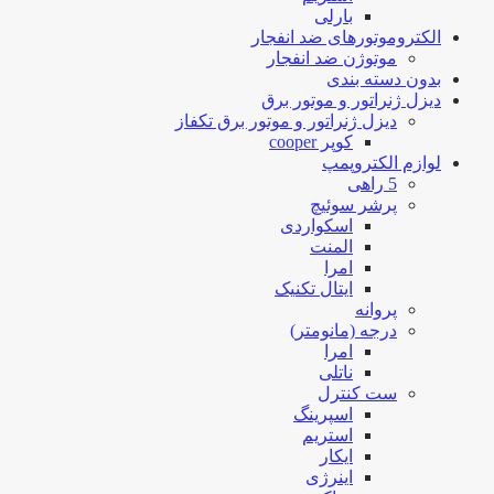
بارلی
الکتروموتورهای ضد انفجار
موتوژن ضد انفجار
بدون دسته بندی
دیزل ژنراتور و موتور برق
دیزل ژنراتور و موتور برق تکفاز
کوپر cooper
لوازم الکتروپمپ
5 راهی
پرشر سوئیچ
اسکواردی
المنت
امرا
ایتال تکنیک
پروانه
درجه (مانومتر)
امرا
ناتلی
ست کنترل
اسپرینگ
استریم
ایکار
اینرژی