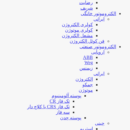
رضایت
شریف
الکتروموتور خانگی
ایرانی
کولری الکتروژن
کولری موتوژن
مشعل الکتروژن
فن کوئل الکتروژن
الکتروموتور صنعتی
اروپایی
ABB
Weg
زیمنس
ایرانی
الکتروژن
جمکو
موتوژن
پوسته آلومینیوم
تک فاز CR
تک فاز CRS یا کلاچ دار
سه فاز
پوسته چدن
چینی
استریم