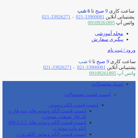
ساعت کاری
9 صبح
تا
6 شب
پشتیبانی آنلاین
33900081-021
-
33926271-021
واتس آپ
09109261895
مجله آموزشی
پیگیری سفارش
ورود / ثبت نام
ساعت کاری
9 صبح
تا
6 شب
پشتیبانی آنلاین
33900081-021
-
33926271-021
واتس آپ
09109261895
دسته محصولات
لیست قیمت محصولات
لیست قیمت الکتروموتور
لیست قیمت الکتروموتورهای سه فاز و
تک فاز صنعتی موتوژن
لیست قیمت الکتروموتورهای 2.2 تا 400
کیلو وات موتوژن
لیست قیمت الکتروموتور الکتروژن