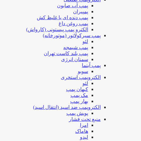
پمپ آب صابون
پمپیران
پمپ دنده ای یا غلیظ کش
پمپ روغن داغ
الکترو پمپ پیستونی (کارواش)
پمپ سیرکولاتور (موتورخانه)
لئو
پمپ شیمجه
پمپ بلند کاست تهران
سمنان انرژی
پمپ آبنما
سوبو
الکتروپمپ استخری
لئو
کیهان پمپ
مک پمپ
بهار پمپ
الکتروپمپ ضد اسید (انتقال اسید)
پویش پمپ
منبع تحت فشار
امرا
هاماک
لیدو