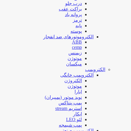
درب جلو
براکت عقب
پروانه باد
ترمز
پایه
پوسته
الکتروموتورهای ضد انفجار
ABB
cemp
زیمنس
موتوژن
میکسان
الکتروپمپ
الکتروپمپ خانگی
الکتروژن
موتوژن
ابارا
نوید موتور (پمپیران)
پمپ پنتاکس
استریم stream
ایکار
لئو LEO
پمپ شیمجه
الکتروپمپ صنعتی