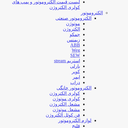
لیست قیمت الکتروموتور و پمپ های
کولری الکتروژن
الکتروموتور
الکتروموتور صنعتی
موتوژن
الکتروژن
جمکو
زیمنس
ABB
Weg
SEW
استریم stream
بارلی
کوپر
ایمر
دراپ
الکتروموتور خانگی
کولری الکتروژن
کولری موتوژن
مشعل الکتروژن
مشعل موتوژن
فن کوئل الکتروژن
لوازم الکتروموتور
فلنج