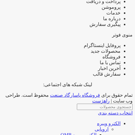
پرداخت و دریافت
پروموشن
خدمات
درباره ما
پیگیری سفارش
منوی فوتر
پروفایل اینستاگرام
محصولات جدید
فروشگاه
تماس با ما
آخرین اخبار
سفارش قالب
لینک شبکه های اجتماعی:
تمام حقوق برای
فروشگاه پاسارگاد صنعت
محفوظ است. طراحی
وب سایت |
راهژست
انتخاب دسته بندی
الکترو ویبره
اروپایی
الکترو ویبره OMB