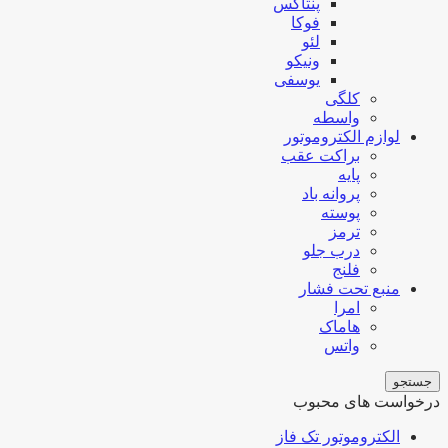
پنتاکس
فوکا
لئو
ونیکو
یوسفی
کلگی
واسطه
لوازم الکتروموتور
براکت عقب
پایه
پروانه باد
پوسته
ترمز
درب جلو
فلنج
منبع تحت فشار
امرا
هاماک
واتس
جستجو
درخواست های محبوب
الکتروموتور تک فاز