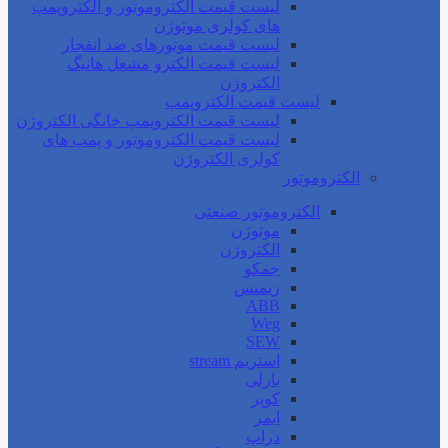
لیست قیمت الکتروموتور و الکتروپمپ
های کولری موتوژن
لیست قیمت موتورهای ضد انفجار
لیست قیمت الکترو مشعل هانیگ
الکتروژن
لیست قیمت الکتروپمپ
لیست قیمت الکتروپمپ خانگی الکتروژن
لیست قیمت الکتروموتور و پمپ های
کولری الکتروژن
الکتروموتور
الکتروموتور صنعتی
موتوژن
الکتروژن
جمکو
زیمنس
ABB
Weg
SEW
استریم stream
بارلی
کوپر
ایمر
دراپ