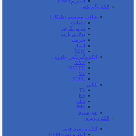
استریم stream
الکتروگیربکس
شافت مستقیم (هلیکال)
رضایت
پارس گرجی
پولادین پارت
شریف
ایلماز
SEW
الکتروگیربکس حلزونی
MVF
MVFFC
VF
VFFC
کتابی
TS
KS
تایلی
JMS
خورشیدی
الکترو ویبره
الکترو ویبره چینی
الکترو ویبره CVM