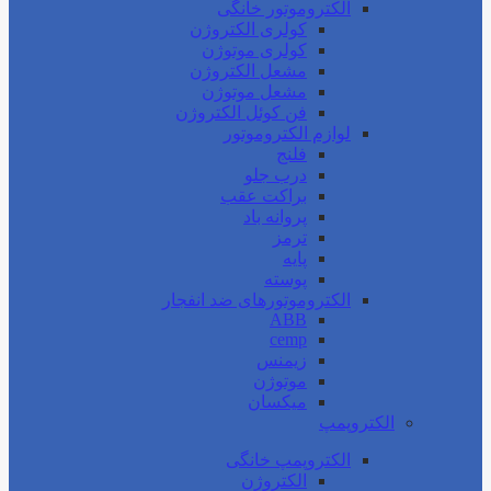
الکتروموتور خانگی
کولری الکتروژن
کولری موتوژن
مشعل الکتروژن
مشعل موتوژن
فن کوئل الکتروژن
لوازم الکتروموتور
فلنج
درب جلو
براکت عقب
پروانه باد
ترمز
پایه
پوسته
الکتروموتورهای ضد انفجار
ABB
cemp
زیمنس
موتوژن
میکسان
الکتروپمپ
الکتروپمپ خانگی
الکتروژن