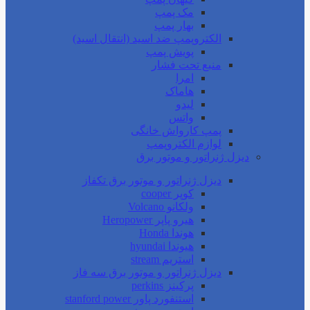
مک پمپ
بهار پمپ
الکتروپمپ ضد اسید (انتقال اسید)
پویش پمپ
منبع تحت فشار
امرا
هاماک
لیدو
واتس
پمپ کارواش خانگی
لوازم الکتروپمپ
دیزل ژنراتور و موتور برق
دیزل ژنراتور و موتور برق تکفاز
کوپر cooper
ولکانو Volcano
هیرو پاپر Heropower
هوندا Honda
هیوندا hyundai
استریم stream
دیزل ژنراتور و موتور برق سه فاز
پرکینز perkins
استنفورد پاور stanford power