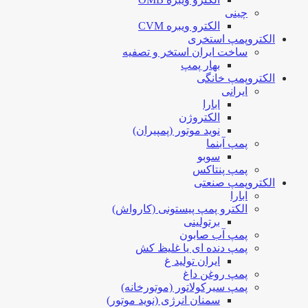
چینی
الکترو ویبره CVM
الکتروپمپ استخری
ساخت ایران استخر و تصفیه
بهار پمپ
الکتروپمپ خانگی
ایرانی
ابارا
الکتروژن
نوید موتور (پمپیران)
پمپ آبنما
سوبو
پمپ پنتاکس
الکتروپمپ صنعتی
ابارا
الکترو پمپ پیستونی (کارواش)
برتولینی
پمپ آب صابون
پمپ دنده ای یا غلیظ کش
ایران تولید غ
پمپ روغن داغ
پمپ سیرکولاتور (موتورخانه)
سمنان انرژی (نوید موتور)