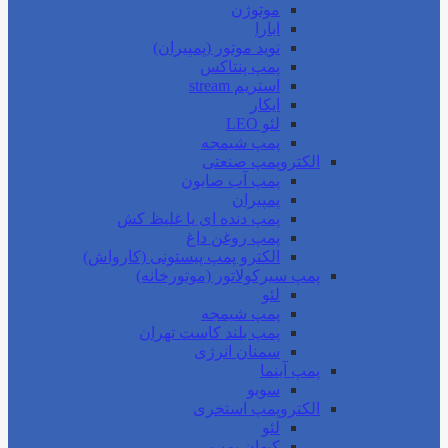
موتوژن
ابارا
نوید موتور (پمپیران)
پمپ پنتاکس
استریم stream
ایکار
لئو LEO
پمپ شیمجه
الکتروپمپ صنعتی
پمپ آب صابون
پمپیران
پمپ دنده ای یا غلیظ کش
پمپ روغن داغ
الکترو پمپ پیستونی (کارواش)
پمپ سیرکولاتور (موتورخانه)
لئو
پمپ شیمجه
پمپ بلند کاست تهران
سمنان انرژی
پمپ آبنما
سوبو
الکتروپمپ استخری
لئو
کیهان پمپ