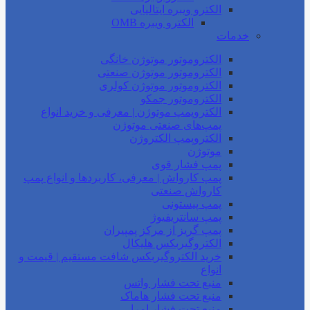
الکترو ویبره ایتالیایی
الکترو ویبره OMB
خدمات
الکتروموتور موتوژن خانگی
الکتروموتور موتوژن صنعتی
الکتروموتور موتوژن کولری
الکتروموتور جمکو
الکتروپمپ موتوژن | معرفی و خرید انواع
پمپ‌های صنعتی موتوژن
الکتروپمپ الکتروژن
موتوژن
پمپ فشار قوی
پمپ کارواش | معرفی، کاربردها و انواع پمپ
کارواش صنعتی
پمپ پیستونی
پمپ سانتریفیوژ
پمپ گریز از مرکز پمپیران
الکتروگیربکس هلیکال
خرید الکتروگیربکس شافت مستقیم | قیمت و
انواع
منبع تحت فشار واتس
منبع تحت فشار هاماک
منبع تحت فشار امرا