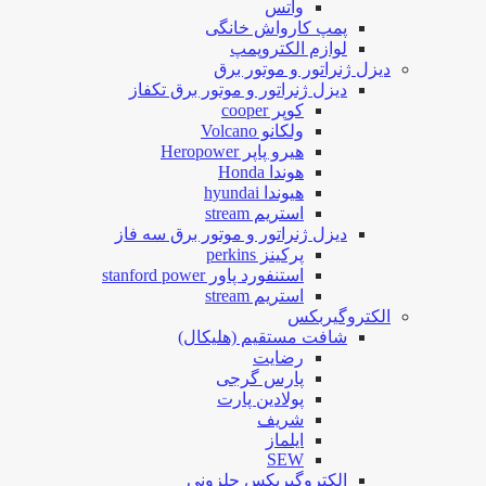
واتس
پمپ کارواش خانگی
لوازم الکتروپمپ
دیزل ژنراتور و موتور برق
دیزل ژنراتور و موتور برق تکفاز
کوپر cooper
ولکانو Volcano
هیرو پاپر Heropower
هوندا Honda
هیوندا hyundai
استریم stream
دیزل ژنراتور و موتور برق سه فاز
پرکینز perkins
استنفورد پاور stanford power
استریم stream
الکتروگیربکس
شافت مستقیم (هلیکال)
رضایت
پارس گرجی
پولادین پارت
شریف
ایلماز
SEW
الکتروگیربکس حلزونی