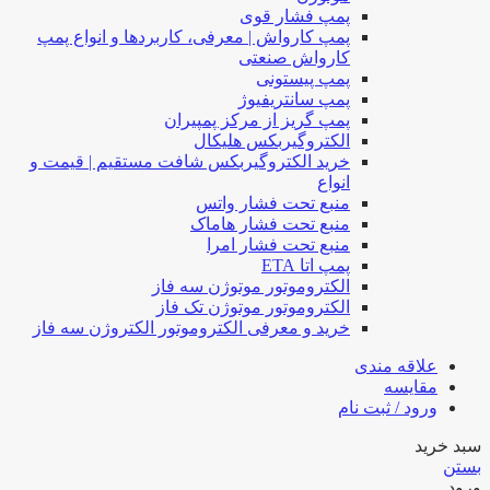
پمپ فشار قوی
پمپ کارواش | معرفی، کاربردها و انواع پمپ
کارواش صنعتی
پمپ پیستونی
پمپ سانتریفیوژ
پمپ گریز از مرکز پمپیران
الکتروگیربکس هلیکال
خرید الکتروگیربکس شافت مستقیم | قیمت و
انواع
منبع تحت فشار واتس
منبع تحت فشار هاماک
منبع تحت فشار امرا
پمپ اتا ETA
الکتروموتور موتوژن سه فاز
الکتروموتور موتوژن تک فاز
خرید و معرفی الکتروموتور الکتروژن سه فاز
علاقه مندی
مقایسه
ورود / ثبت نام
سبد خرید
بستن
ورود