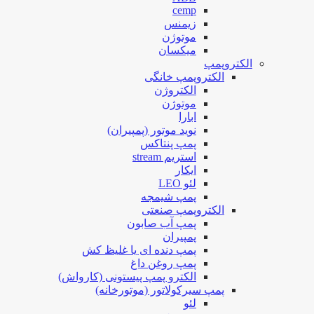
cemp
زیمنس
موتوژن
میکسان
الکتروپمپ
الکتروپمپ خانگی
الکتروژن
موتوژن
ابارا
نوید موتور (پمپیران)
پمپ پنتاکس
استریم stream
ایکار
لئو LEO
پمپ شیمجه
الکتروپمپ صنعتی
پمپ آب صابون
پمپیران
پمپ دنده ای یا غلیظ کش
پمپ روغن داغ
الکترو پمپ پیستونی (کارواش)
پمپ سیرکولاتور (موتورخانه)
لئو