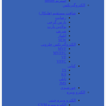
استریم stream
الکتروگیربکس
شافت مستقیم (هلیکال)
رضایت
پارس گرجی
پولادین پارت
شریف
ایلماز
SEW
الکتروگیربکس حلزونی
MVF
MVFFC
VF
VFFC
کتابی
TS
KS
تایلی
JMS
خورشیدی
الکترو ویبره
الکترو ویبره چینی
الکترو ویبره CVM