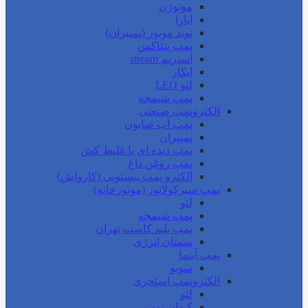
موتوژن
ابارا
نوید موتور (پمپیران)
پمپ پنتاکس
استریم stream
ایکار
لئو LEO
پمپ شیمجه
الکتروپمپ صنعتی
پمپ آب صابون
پمپیران
پمپ دنده ای یا غلیظ کش
پمپ روغن داغ
الکترو پمپ پیستونی (کارواش)
پمپ سیرکولاتور (موتورخانه)
لئو
پمپ شیمجه
پمپ بلند کاست تهران
سمنان انرژی
پمپ آبنما
سوبو
الکتروپمپ استخری
لئو
کیهان پمپ