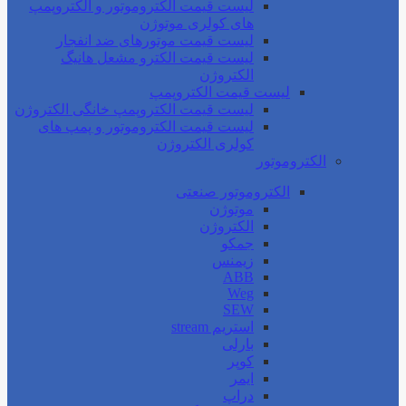
لیست قیمت الکتروموتور و الکتروپمپ
های کولری موتوژن
لیست قیمت موتورهای ضد انفجار
لیست قیمت الکترو مشعل هانیگ
الکتروژن
لیست قیمت الکتروپمپ
لیست قیمت الکتروپمپ خانگی الکتروژن
لیست قیمت الکتروموتور و پمپ های
کولری الکتروژن
الکتروموتور
الکتروموتور صنعتی
موتوژن
الکتروژن
جمکو
زیمنس
ABB
Weg
SEW
استریم stream
بارلی
کوپر
ایمر
دراپ