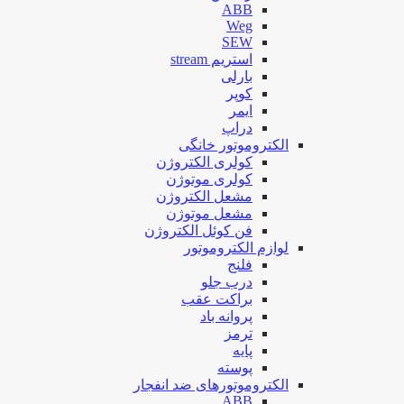
ABB
Weg
SEW
استریم stream
بارلی
کوپر
ایمر
دراپ
الکتروموتور خانگی
کولری الکتروژن
کولری موتوژن
مشعل الکتروژن
مشعل موتوژن
فن کوئل الکتروژن
لوازم الکتروموتور
فلنج
درب جلو
براکت عقب
پروانه باد
ترمز
پایه
پوسته
الکتروموتورهای ضد انفجار
ABB