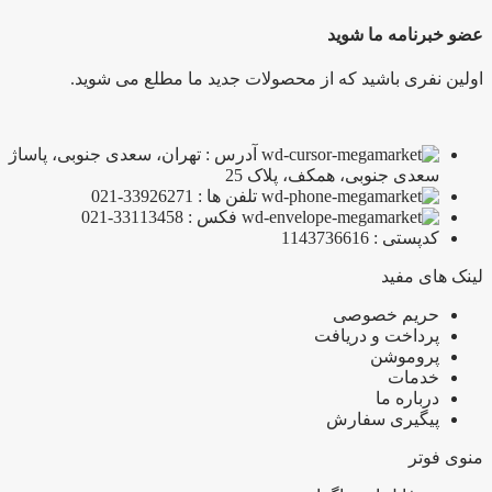
عضو خبرنامه ما شوید
اولین نفری باشید که از محصولات جدید ما مطلع می شوید.
آدرس : تهران، سعدی جنوبی، پاساژ
سعدی جنوبی، همکف، پلاک 25
تلفن ها : 33926271-021
فکس : 33113458-021
کدپستی : 1143736616
لینک های مفید
حریم خصوصی
پرداخت و دریافت
پروموشن
خدمات
درباره ما
پیگیری سفارش
منوی فوتر