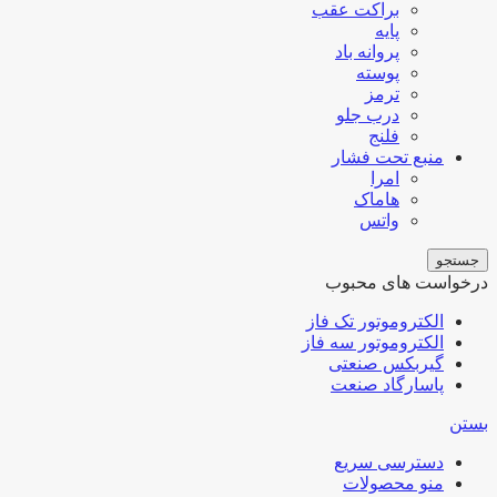
براکت عقب
پایه
پروانه باد
پوسته
ترمز
درب جلو
فلنج
منبع تحت فشار
امرا
هاماک
واتس
جستجو
درخواست های محبوب
الکتروموتور تک فاز
الکتروموتور سه فاز
گیربکس صنعتی
پاسارگاد صنعت
بستن
دسترسی سریع
منو محصولات