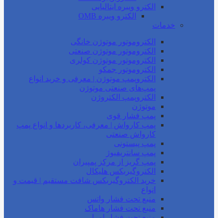
الکترو ویبره ایتالیایی
الکترو ویبره OMB
خدمات
الکتروموتور موتوژن خانگی
الکتروموتور موتوژن صنعتی
الکتروموتور موتوژن کولری
الکتروموتور جمکو
الکتروپمپ موتوژن | معرفی و خرید انواع
پمپ‌های صنعتی موتوژن
الکتروپمپ الکتروژن
موتوژن
پمپ فشار قوی
پمپ کارواش | معرفی، کاربردها و انواع پمپ
کارواش صنعتی
پمپ پیستونی
پمپ سانتریفیوژ
پمپ گریز از مرکز پمپیران
الکتروگیربکس هلیکال
خرید الکتروگیربکس شافت مستقیم | قیمت و
انواع
منبع تحت فشار واتس
منبع تحت فشار هاماک
منبع تحت فشار امرا