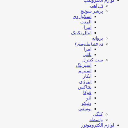
لوازم الکتروپمپ
5 راهی
پرشر سوئیچ
اسکواردی
المنت
امرا
ایتال تکنیک
پروانه
درجه (مانومتر)
امرا
ناتلی
ست کنترل
اسپرینگ
استریم
ایکار
اینرژی
پنتاکس
فوکا
لئو
ونیکو
یوسفی
کلگی
واسطه
لوازم الکتروموتور