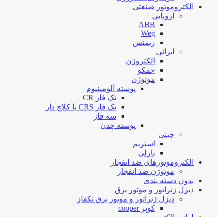
الکتروموتور صنعتی
اروپایی
ABB
Weg
زیمنس
ایرانی
الکتروژن
جمکو
موتوژن
پوسته آلومینیوم
تک فاز CR
تک فاز CRS یا کلاچ دار
سه فاز
پوسته چدن
چینی
استریم
بارلی
الکتروموتورهای ضد انفجار
موتوژن ضد انفجار
بدون دسته بندی
دیزل ژنراتور و موتور برق
دیزل ژنراتور و موتور برق تکفاز
کوپر cooper