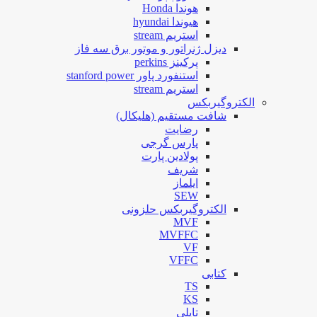
هوندا Honda
هیوندا hyundai
استریم stream
دیزل ژنراتور و موتور برق سه فاز
پرکینز perkins
استنفورد پاور stanford power
استریم stream
الکتروگیربکس
شافت مستقیم (هلیکال)
رضایت
پارس گرجی
پولادین پارت
شریف
ایلماز
SEW
الکتروگیربکس حلزونی
MVF
MVFFC
VF
VFFC
کتابی
TS
KS
تایلی