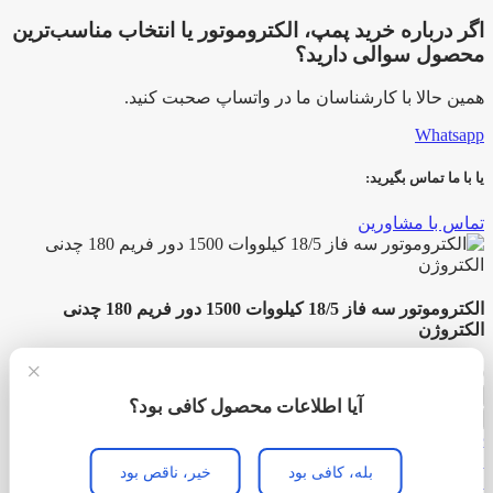
اگر درباره خرید پمپ، الکتروموتور یا انتخاب مناسب‌ترین
محصول سوالی دارید؟
همین حالا با کارشناسان ما در واتساپ صحبت کنید.
Whatsapp
یا با ما تماس بگیرید:
تماس با مشاورین
الکتروموتور سه فاز 18/5 کیلووات 1500 دور فریم 180 چدنی
الکتروژن
×
174,460,000
تومان
الکتروموتور
آیا اطلاعات محصول کافی بود؟
سه
افزودن به سبد خرید
خرید کنید
فاز
Add to compare
18/5
افزودن به علاقه مندی
بله، کافی بود
خیر، ناقص بود
کیلووات
منو