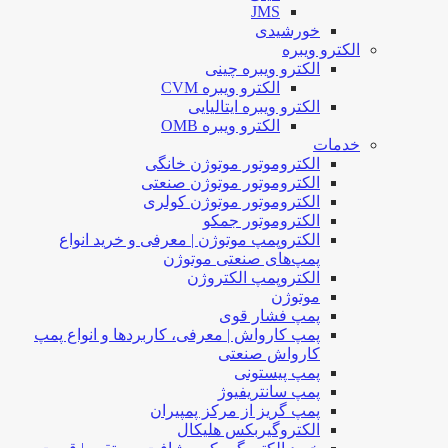
JMS
خورشیدی
الکترو ویبره
الکترو ویبره چینی
الکترو ویبره CVM
الکترو ویبره ایتالیایی
الکترو ویبره OMB
خدمات
الکتروموتور موتوژن خانگی
الکتروموتور موتوژن صنعتی
الکتروموتور موتوژن کولری
الکتروموتور جمکو
الکتروپمپ موتوژن | معرفی و خرید انواع
پمپ‌های صنعتی موتوژن
الکتروپمپ الکتروژن
موتوژن
پمپ فشار قوی
پمپ کارواش | معرفی، کاربردها و انواع پمپ
کارواش صنعتی
پمپ پیستونی
پمپ سانتریفیوژ
پمپ گریز از مرکز پمپیران
الکتروگیربکس هلیکال