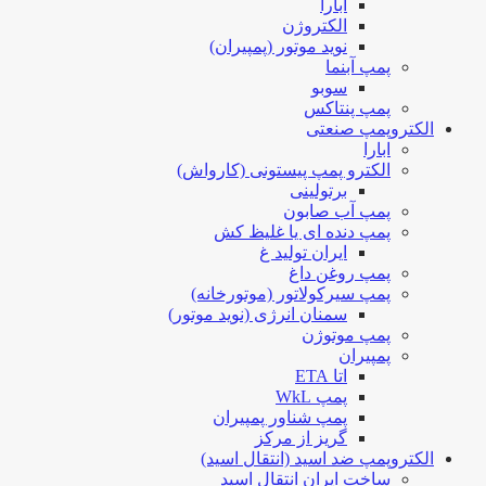
ابارا
الکتروژن
نوید موتور (پمپیران)
پمپ آبنما
سوبو
پمپ پنتاکس
الکتروپمپ صنعتی
ابارا
الکترو پمپ پیستونی (کارواش)
برتولینی
پمپ آب صابون
پمپ دنده ای یا غلیظ کش
ایران تولید غ
پمپ روغن داغ
پمپ سیرکولاتور (موتورخانه)
سمنان انرژی (نوید موتور)
پمپ موتوژن
پمپیران
اتا ETA
پمپ WkL
پمپ شناور پمپیران
گریز از مرکز
الکتروپمپ ضد اسید (انتقال اسید)
ساخت ایران انتقال اسید