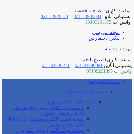
ساعت کاری
9 صبح
تا
6 شب
پشتیبانی آنلاین
33900081-021
-
33926271-021
واتس آپ
09109261895
مجله آموزشی
پیگیری سفارش
ورود / ثبت نام
ساعت کاری
9 صبح
تا
6 شب
پشتیبانی آنلاین
33900081-021
-
33926271-021
واتس آپ
09109261895
دسته محصولات
لیست قیمت محصولات
لیست قیمت الکتروموتور
لیست قیمت الکتروموتورهای سه فاز و
تک فاز صنعتی موتوژن
لیست قیمت الکتروموتورهای 2.2 تا 400
کیلو وات موتوژن
لیست قیمت الکتروموتور الکتروژن