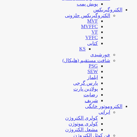
پویش پمپ
الکتروگیربکس
الکتروگیربکس حلزونی
MVF
MVFFC
VF
VFFC
کتابی
KS
خورشیدی
شافت مستقیم (هلیکال)
PSG
SEW
ایلماز
پارس گرجی
پولادین پارت
رضایت
شریف
الکتروموتور خانگی
ایرانی
کولری الکتروژن
کولری موتوژن
مشعل الکتروژن
فن کوئل الکتروژن