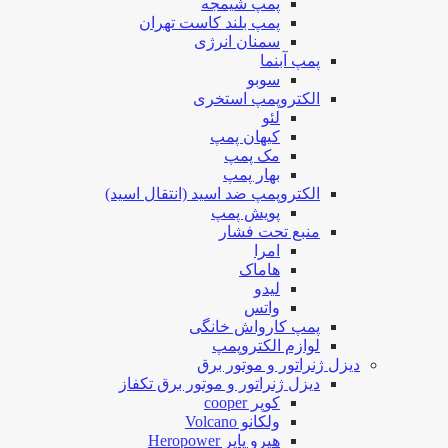
پمپ شیمجه
پمپ بلند کاست تهران
سمنان انرژی
پمپ آبنما
سوبو
الکتروپمپ استخری
لئو
کیهان پمپ
مک پمپ
بهار پمپ
الکتروپمپ ضد اسید (انتقال اسید)
پویش پمپ
منبع تحت فشار
امرا
هاماک
لیدو
واتس
پمپ کارواش خانگی
لوازم الکتروپمپ
دیزل ژنراتور و موتور برق
دیزل ژنراتور و موتور برق تکفاز
کوپر cooper
ولکانو Volcano
هیرو پاپر Heropower