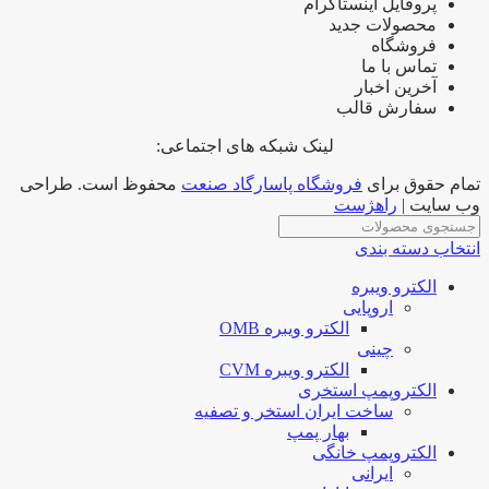
پروفایل اینستاگرام
محصولات جدید
فروشگاه
تماس با ما
آخرین اخبار
سفارش قالب
لینک شبکه های اجتماعی:
تمام حقوق برای
فروشگاه پاسارگاد صنعت
محفوظ است. طراحی
وب سایت |
راهژست
انتخاب دسته بندی
الکترو ویبره
اروپایی
الکترو ویبره OMB
چینی
الکترو ویبره CVM
الکتروپمپ استخری
ساخت ایران استخر و تصفیه
بهار پمپ
الکتروپمپ خانگی
ایرانی