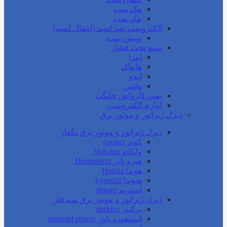
مک پمپ
بهار پمپ
الکتروپمپ ضد اسید (انتقال اسید)
پویش پمپ
منبع تحت فشار
امرا
هاماک
لیدو
واتس
پمپ کارواش خانگی
لوازم الکتروپمپ
دیزل ژنراتور و موتور برق
دیزل ژنراتور و موتور برق تکفاز
کوپر cooper
ولکانو Volcano
هیرو پاپر Heropower
هوندا Honda
هیوندا hyundai
استریم stream
دیزل ژنراتور و موتور برق سه فاز
پرکینز perkins
استنفورد پاور stanford power