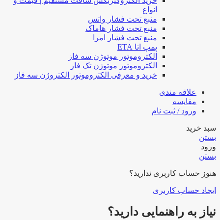
خرید الکتروگیربکس شافت مستقیم | قیمت و
انواع
منبع تحت فشار واتس
منبع تحت فشار هاماک
منبع تحت فشار امرا
پمپ اتا ETA
الکتروموتور موتوژن سه فاز
الکتروموتور موتوژن تک فاز
خرید و معرفی الکتروموتور الکتروژن سه فاز
علاقه مندی
مقایسه
ورود / ثبت نام
سبد خرید
بستن
ورود
بستن
هنوز حساب کاربری ندارید؟
ایجاد حساب کاربری
نیاز به راهنمایی دارید؟