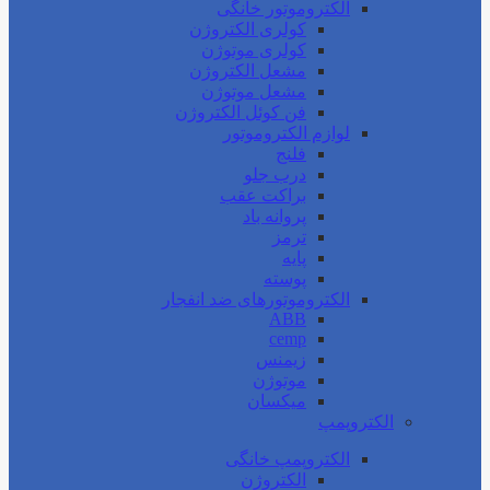
الکتروموتور خانگی
کولری الکتروژن
کولری موتوژن
مشعل الکتروژن
مشعل موتوژن
فن کوئل الکتروژن
لوازم الکتروموتور
فلنج
درب جلو
براکت عقب
پروانه باد
ترمز
پایه
پوسته
الکتروموتورهای ضد انفجار
ABB
cemp
زیمنس
موتوژن
میکسان
الکتروپمپ
الکتروپمپ خانگی
الکتروژن