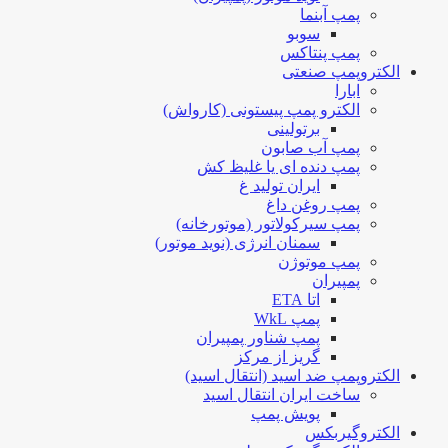
پمپ آبنما
سوبو
پمپ پنتاکس
الکتروپمپ صنعتی
ابارا
الکترو پمپ پیستونی (کارواش)
برتولینی
پمپ آب صابون
پمپ دنده ای یا غلیظ کش
ایران تولید غ
پمپ روغن داغ
پمپ سیرکولاتور (موتورخانه)
سمنان انرژی (نوید موتور)
پمپ موتوژن
پمپیران
اتا ETA
پمپ WkL
پمپ شناور پمپیران
گریز از مرکز
الکتروپمپ ضد اسید (انتقال اسید)
ساخت ایران انتقال اسید
پویش پمپ
الکتروگیربکس