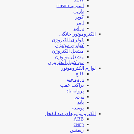
استریم stream
بارلی
کوپر
ایمر
دراپ
الکتروموتور خانگی
کولری الکتروژن
کولری موتوژن
مشعل الکتروژن
مشعل موتوژن
فن کوئل الکتروژن
لوازم الکتروموتور
فلنج
درب جلو
براکت عقب
پروانه باد
ترمز
پایه
پوسته
الکتروموتورهای ضد انفجار
ABB
cemp
زیمنس