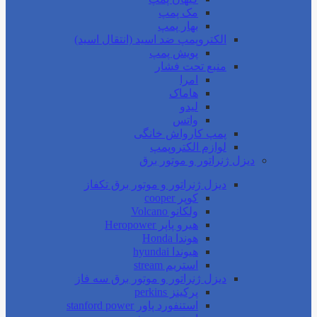
مک پمپ
بهار پمپ
الکتروپمپ ضد اسید (انتقال اسید)
پویش پمپ
منبع تحت فشار
امرا
هاماک
لیدو
واتس
پمپ کارواش خانگی
لوازم الکتروپمپ
دیزل ژنراتور و موتور برق
دیزل ژنراتور و موتور برق تکفاز
کوپر cooper
ولکانو Volcano
هیرو پاپر Heropower
هوندا Honda
هیوندا hyundai
استریم stream
دیزل ژنراتور و موتور برق سه فاز
پرکینز perkins
استنفورد پاور stanford power