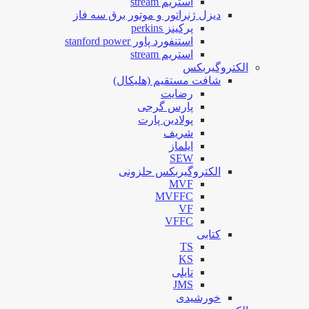
استریم stream
دیزل ژنراتور و موتور برق سه فاز
پرکینز perkins
استنفورد پاور stanford power
استریم stream
الکتروگیربکس
شافت مستقیم (هلیکال)
رضایت
پارس گرجی
پولادین پارت
شریف
ایلماز
SEW
الکتروگیربکس حلزونی
MVF
MVFFC
VF
VFFC
کتابی
TS
KS
تایلی
JMS
خورشیدی