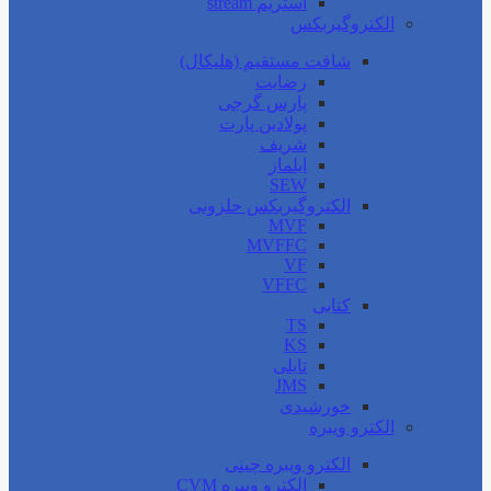
استریم stream
الکتروگیربکس
شافت مستقیم (هلیکال)
رضایت
پارس گرجی
پولادین پارت
شریف
ایلماز
SEW
الکتروگیربکس حلزونی
MVF
MVFFC
VF
VFFC
کتابی
TS
KS
تایلی
JMS
خورشیدی
الکترو ویبره
الکترو ویبره چینی
الکترو ویبره CVM