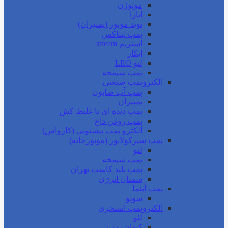
موتوژن
ابارا
نوید موتور (پمپیران)
پمپ پنتاکس
استریم stream
ایکار
لئو LEO
پمپ شیمجه
الکتروپمپ صنعتی
پمپ آب صابون
پمپیران
پمپ دنده ای یا غلیظ کش
پمپ روغن داغ
الکترو پمپ پیستونی (کارواش)
پمپ سیرکولاتور (موتورخانه)
لئو
پمپ شیمجه
پمپ بلند کاست تهران
سمنان انرژی
پمپ آبنما
سوبو
الکتروپمپ استخری
لئو
کیهان پمپ