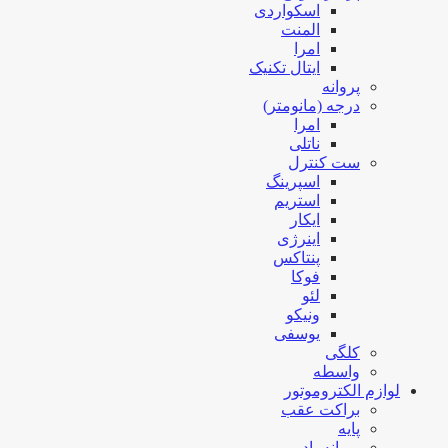
اسکواردی
المنت
امرا
ایتال تکنیک
پروانه
درجه (مانومتر)
امرا
ناتلی
ست کنترل
اسپرینگ
استریم
ایکار
اینرژی
پنتاکس
فوکا
لئو
ونیکو
یوسفی
کلگی
واسطه
لوازم الکتروموتور
براکت عقب
پایه
پروانه باد