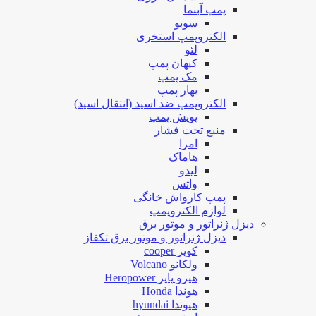
پمپ آبنما
سوبو
الکتروپمپ استخری
لئو
کیهان پمپ
مک پمپ
بهار پمپ
الکتروپمپ ضد اسید (انتقال اسید)
پویش پمپ
منبع تحت فشار
امرا
هاماک
لیدو
واتس
پمپ کارواش خانگی
لوازم الکتروپمپ
دیزل ژنراتور و موتور برق
دیزل ژنراتور و موتور برق تکفاز
کوپر cooper
ولکانو Volcano
هیرو پاپر Heropower
هوندا Honda
هیوندا hyundai