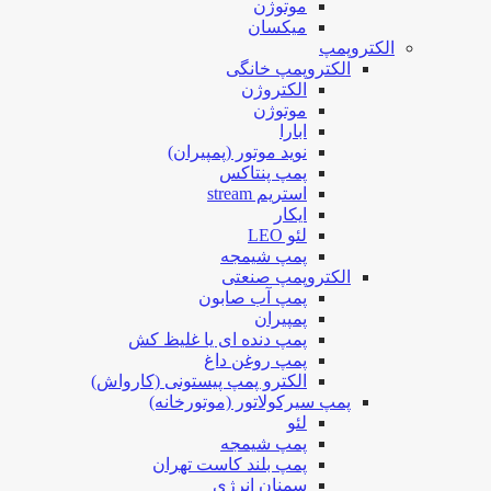
موتوژن
میکسان
الکتروپمپ
الکتروپمپ خانگی
الکتروژن
موتوژن
ابارا
نوید موتور (پمپیران)
پمپ پنتاکس
استریم stream
ایکار
لئو LEO
پمپ شیمجه
الکتروپمپ صنعتی
پمپ آب صابون
پمپیران
پمپ دنده ای یا غلیظ کش
پمپ روغن داغ
الکترو پمپ پیستونی (کارواش)
پمپ سیرکولاتور (موتورخانه)
لئو
پمپ شیمجه
پمپ بلند کاست تهران
سمنان انرژی