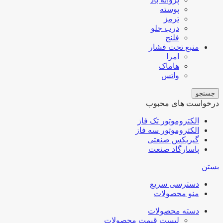
پوسته
ترمز
درب جلو
فلنج
منبع تحت فشار
امرا
هاماک
واتس
جستجو
درخواست های محبوب
الکتروموتور تک فاز
الکتروموتور سه فاز
گیربکس صنعتی
پاسارگاد صنعت
بستن
دسترسی سریع
منو محصولات
دسته محصولات
لیست قیمت محصولات