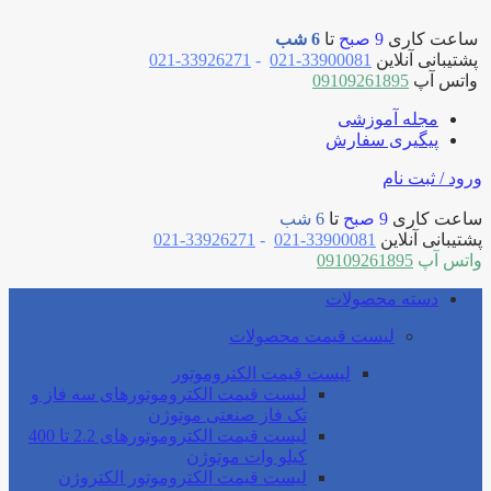
ساعت کاری
9 صبح
تا
6 شب
پشتیبانی آنلاین
33900081-021
-
33926271-021
واتس آپ
09109261895
مجله آموزشی
پیگیری سفارش
ورود / ثبت نام
ساعت کاری
9 صبح
تا
6 شب
پشتیبانی آنلاین
33900081-021
-
33926271-021
واتس آپ
09109261895
دسته محصولات
لیست قیمت محصولات
لیست قیمت الکتروموتور
لیست قیمت الکتروموتورهای سه فاز و
تک فاز صنعتی موتوژن
لیست قیمت الکتروموتورهای 2.2 تا 400
کیلو وات موتوژن
لیست قیمت الکتروموتور الکتروژن