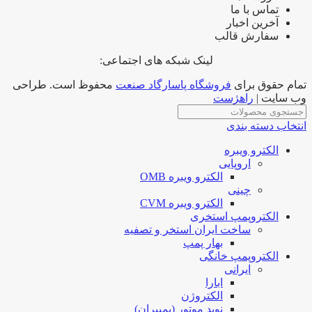
تماس با ما
آخرین اخبار
سفارش قالب
لینک شبکه های اجتماعی:
تمام حقوق برای
فروشگاه پاسارگاد صنعت
محفوظ است. طراحی
وب سایت |
راهژست
انتخاب دسته بندی
الکترو ویبره
اروپایی
الکترو ویبره OMB
چینی
الکترو ویبره CVM
الکتروپمپ استخری
ساخت ایران استخر و تصفیه
بهار پمپ
الکتروپمپ خانگی
ایرانی
ابارا
الکتروژن
نوید موتور (پمپیران)