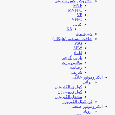
الکتروگیربکس حلزونی
MVF
MVFFC
VF
VFFC
کتابی
KS
خورشیدی
شافت مستقیم (هلیکال)
PSG
SEW
ایلماز
پارس گرجی
پولادین پارت
رضایت
شریف
الکتروموتور خانگی
ایرانی
کولری الکتروژن
کولری موتوژن
مشعل الکتروژن
فن کوئل الکتروژن
الکتروموتور صنعتی
اروپایی