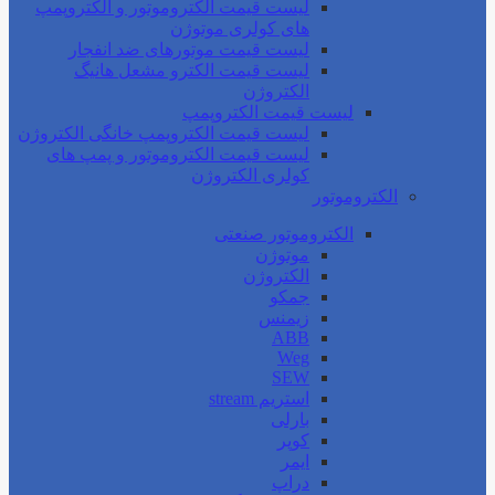
لیست قیمت الکتروموتور و الکتروپمپ
های کولری موتوژن
لیست قیمت موتورهای ضد انفجار
لیست قیمت الکترو مشعل هانیگ
الکتروژن
لیست قیمت الکتروپمپ
لیست قیمت الکتروپمپ خانگی الکتروژن
لیست قیمت الکتروموتور و پمپ های
کولری الکتروژن
الکتروموتور
الکتروموتور صنعتی
موتوژن
الکتروژن
جمکو
زیمنس
ABB
Weg
SEW
استریم stream
بارلی
کوپر
ایمر
دراپ