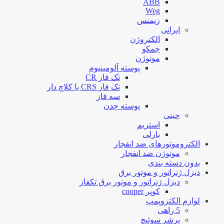
ABB
Weg
زیمنس
ایرانی
الکتروژن
جمکو
موتوژن
پوسته آلومینیوم
تک فاز CR
تک فاز CRS یا کلاچ دار
سه فاز
پوسته چدن
چینی
استریم
بارلی
الکتروموتورهای ضد انفجار
موتوژن ضد انفجار
بدون دسته بندی
دیزل ژنراتور و موتور برق
دیزل ژنراتور و موتور برق تکفاز
کوپر cooper
لوازم الکتروپمپ
5 راهی
پرشر سوئیچ