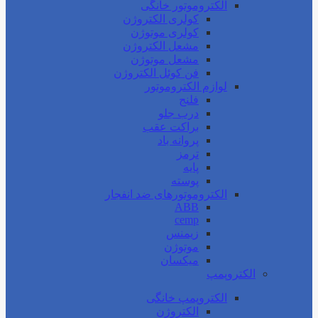
الکتروموتور خانگی
کولری الکتروژن
کولری موتوژن
مشعل الکتروژن
مشعل موتوژن
فن کوئل الکتروژن
لوازم الکتروموتور
فلنج
درب جلو
براکت عقب
پروانه باد
ترمز
پایه
پوسته
الکتروموتورهای ضد انفجار
ABB
cemp
زیمنس
موتوژن
میکسان
الکتروپمپ
الکتروپمپ خانگی
الکتروژن