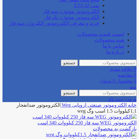
پمپ اتا ETA
الکتروموتور موتوژن سه فاز
الکتروموتور موتوژن تک فاز
خرید و معرفی الکتروموتور الکتروژن سه فاز
لیست قیمت محصولات
همه محصولات
تماس با ما
درباره ما
جستجو
0
علاقه مندی
0
مقایسه
0
محصول
0
تومان
منو
جستجو
ورود / ثبت نام
خانه
الکتروموتور صنعتی
اروپایی
Weg
الکتروموتور ضدانفجار
1.1کیلووات 1.5 اسب وگ weg
الکتروموتور WEG سه فاز 250 کیلووات 340 اسب
بازگشت به محصولات