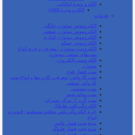
الکترو ویبره ایتالیایی
الکترو ویبره OMB
خدمات
الکتروموتور موتوژن خانگی
الکتروموتور موتوژن صنعتی
الکتروموتور موتوژن کولری
الکتروموتور جمکو
الکتروپمپ موتوژن | معرفی و خرید انواع
پمپ‌های صنعتی موتوژن
الکتروپمپ الکتروژن
موتوژن
پمپ فشار قوی
پمپ کارواش | معرفی، کاربردها و انواع پمپ
کارواش صنعتی
پمپ پیستونی
پمپ سانتریفیوژ
پمپ گریز از مرکز پمپیران
الکتروگیربکس هلیکال
خرید الکتروگیربکس شافت مستقیم | قیمت و
انواع
منبع تحت فشار واتس
منبع تحت فشار هاماک
منبع تحت فشار امرا