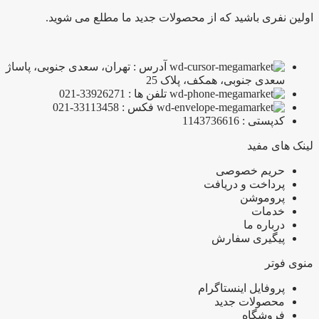
اولین نفری باشید که از محصولات جدید ما مطلع می شوید.
آدرس : تهران، سعدی جنوبی، پاساژ
سعدی جنوبی، همکف، پلاک 25
تلفن ها : 33926271-021
فکس : 33113458-021
کدپستی : 1143736616
لینک های مفید
حریم خصوصی
پرداخت و دریافت
پروموشن
خدمات
درباره ما
پیگیری سفارش
منوی فوتر
پروفایل اینستاگرام
محصولات جدید
فروشگاه