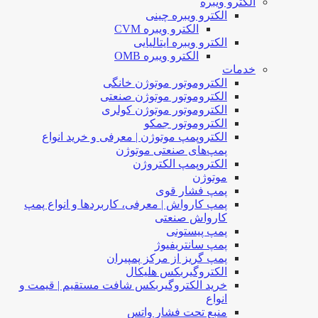
الکترو ویبره
الکترو ویبره چینی
الکترو ویبره CVM
الکترو ویبره ایتالیایی
الکترو ویبره OMB
خدمات
الکتروموتور موتوژن خانگی
الکتروموتور موتوژن صنعتی
الکتروموتور موتوژن کولری
الکتروموتور جمکو
الکتروپمپ موتوژن | معرفی و خرید انواع
پمپ‌های صنعتی موتوژن
الکتروپمپ الکتروژن
موتوژن
پمپ فشار قوی
پمپ کارواش | معرفی، کاربردها و انواع پمپ
کارواش صنعتی
پمپ پیستونی
پمپ سانتریفیوژ
پمپ گریز از مرکز پمپیران
الکتروگیربکس هلیکال
خرید الکتروگیربکس شافت مستقیم | قیمت و
انواع
منبع تحت فشار واتس