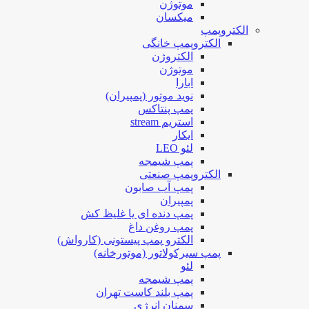
موتوژن
میکسان
الکتروپمپ
الکتروپمپ خانگی
الکتروژن
موتوژن
ابارا
نوید موتور (پمپیران)
پمپ پنتاکس
استریم stream
ایکار
لئو LEO
پمپ شیمجه
الکتروپمپ صنعتی
پمپ آب صابون
پمپیران
پمپ دنده ای یا غلیظ کش
پمپ روغن داغ
الکترو پمپ پیستونی (کارواش)
پمپ سیرکولاتور (موتورخانه)
لئو
پمپ شیمجه
پمپ بلند کاست تهران
سمنان انرژی