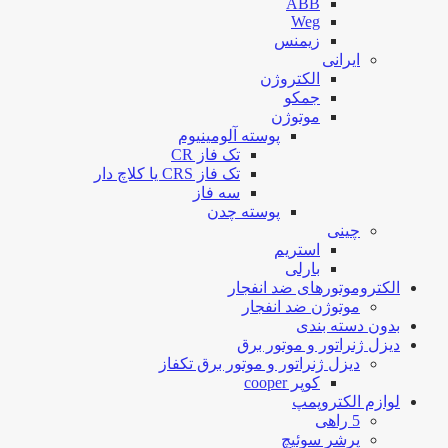
ABB
Weg
زیمنس
ایرانی
الکتروژن
جمکو
موتوژن
پوسته آلومینیوم
تک فاز CR
تک فاز CRS یا کلاچ دار
سه فاز
پوسته چدن
چینی
استریم
بارلی
الکتروموتورهای ضد انفجار
موتوژن ضد انفجار
بدون دسته بندی
دیزل ژنراتور و موتور برق
دیزل ژنراتور و موتور برق تکفاز
کوپر cooper
لوازم الکتروپمپ
5 راهی
پرشر سوئیچ