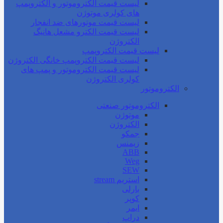
لیست قیمت الکتروموتور و الکتروپمپ
های کولری موتوژن
لیست قیمت موتورهای ضد انفجار
لیست قیمت الکترو مشعل هانیگ
الکتروژن
لیست قیمت الکتروپمپ
لیست قیمت الکتروپمپ خانگی الکتروژن
لیست قیمت الکتروموتور و پمپ های
کولری الکتروژن
الکتروموتور
الکتروموتور صنعتی
موتوژن
الکتروژن
جمکو
زیمنس
ABB
Weg
SEW
استریم stream
بارلی
کوپر
ایمر
دراپ