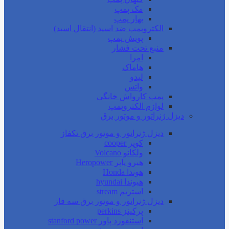
مک پمپ
بهار پمپ
الکتروپمپ ضد اسید (انتقال اسید)
پویش پمپ
منبع تحت فشار
امرا
هاماک
لیدو
واتس
پمپ کارواش خانگی
لوازم الکتروپمپ
دیزل ژنراتور و موتور برق
دیزل ژنراتور و موتور برق تکفاز
کوپر cooper
ولکانو Volcano
هیرو پاپر Heropower
هوندا Honda
هیوندا hyundai
استریم stream
دیزل ژنراتور و موتور برق سه فاز
پرکینز perkins
استنفورد پاور stanford power