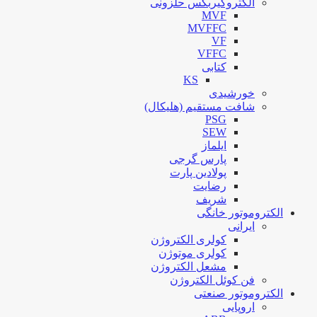
الکتروگیربکس حلزونی
MVF
MVFFC
VF
VFFC
کتابی
KS
خورشیدی
شافت مستقیم (هلیکال)
PSG
SEW
ایلماز
پارس گرجی
پولادین پارت
رضایت
شریف
الکتروموتور خانگی
ایرانی
کولری الکتروژن
کولری موتوژن
مشعل الکتروژن
فن کوئل الکتروژن
الکتروموتور صنعتی
اروپایی