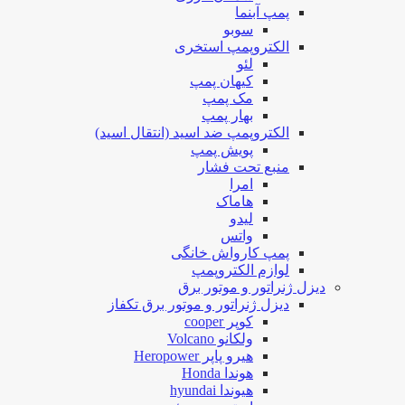
پمپ آبنما
سوبو
الکتروپمپ استخری
لئو
کیهان پمپ
مک پمپ
بهار پمپ
الکتروپمپ ضد اسید (انتقال اسید)
پویش پمپ
منبع تحت فشار
امرا
هاماک
لیدو
واتس
پمپ کارواش خانگی
لوازم الکتروپمپ
دیزل ژنراتور و موتور برق
دیزل ژنراتور و موتور برق تکفاز
کوپر cooper
ولکانو Volcano
هیرو پاپر Heropower
هوندا Honda
هیوندا hyundai