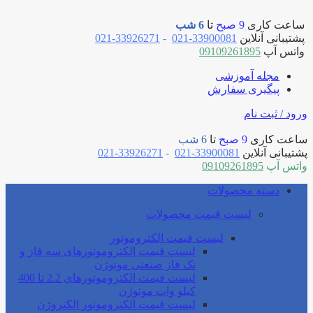
ساعت کاری
9 صبح
تا
6 شب
پشتیبانی آنلاین
33900081-021
-
33926271-021
واتس آپ
09109261895
مجله آموزشی
پیگیری سفارش
ورود / ثبت نام
ساعت کاری
9 صبح
تا
6 شب
پشتیبانی آنلاین
33900081-021
-
33926271-021
واتس آپ
09109261895
دسته محصولات
لیست قیمت محصولات
لیست قیمت الکتروموتور
لیست قیمت الکتروموتورهای سه فاز و
تک فاز صنعتی موتوژن
لیست قیمت الکتروموتورهای 2.2 تا 400
کیلو وات موتوژن
لیست قیمت الکتروموتور الکتروژن