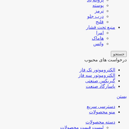
پوسته
ترمز
درب جلو
فلنج
منبع تحت فشار
امرا
هاماک
واتس
جستجو
درخواست های محبوب
الکتروموتور تک فاز
الکتروموتور سه فاز
گیربکس صنعتی
پاسارگاد صنعت
بستن
دسترسی سریع
منو محصولات
دسته محصولات
لیست قیمت محصولات