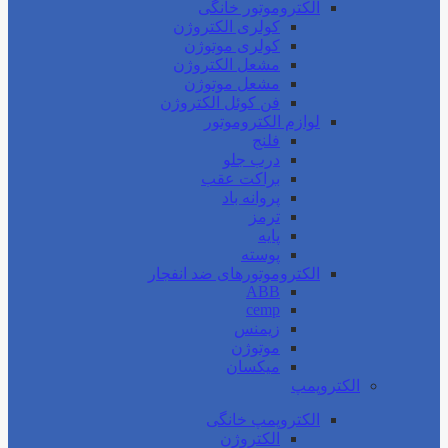
الکتروموتور خانگی
کولری الکتروژن
کولری موتوژن
مشعل الکتروژن
مشعل موتوژن
فن کوئل الکتروژن
لوازم الکتروموتور
فلنج
درب جلو
براکت عقب
پروانه باد
ترمز
پایه
پوسته
الکتروموتورهای ضد انفجار
ABB
cemp
زیمنس
موتوژن
میکسان
الکتروپمپ
الکتروپمپ خانگی
الکتروژن