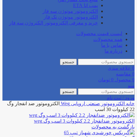
پمپ اتا ETA
الکتروموتور موتوژن سه فاز
الکتروموتور موتوژن تک فاز
خرید و معرفی الکتروموتور الکتروژن سه فاز
لیست قیمت محصولات
همه محصولات
تماس با ما
درباره ما
جستجو
0
علاقه مندی
0
مقایسه
0
محصول
0
تومان
منو
جستجو
ورود / ثبت نام
خانه
الکتروموتور صنعتی
اروپایی
Weg
الکتروموتور ضد انفجار وگ
22 کیلووات 30 اسب
الکتروموتور ضدانفجار 2.2 کیلووات 3 اسب وگ weg
بازگشت به محصولات