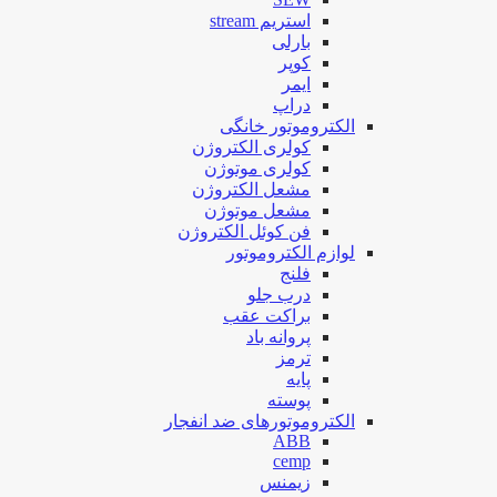
استریم stream
بارلی
کوپر
ایمر
دراپ
الکتروموتور خانگی
کولری الکتروژن
کولری موتوژن
مشعل الکتروژن
مشعل موتوژن
فن کوئل الکتروژن
لوازم الکتروموتور
فلنج
درب جلو
براکت عقب
پروانه باد
ترمز
پایه
پوسته
الکتروموتورهای ضد انفجار
ABB
cemp
زیمنس