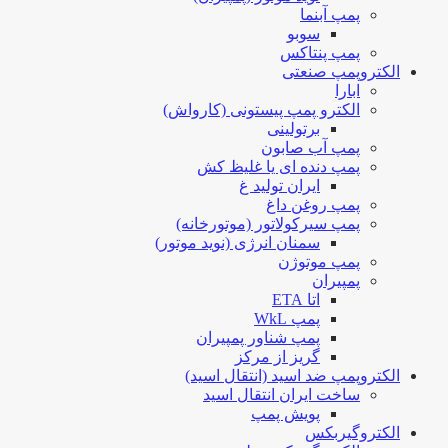
پمپ آبنما
سوبو
پمپ پنتاکس
الکتروپمپ صنعتی
ابارا
الکترو پمپ پیستونی (کارواش)
برتولینی
پمپ آب صابون
پمپ دنده ای یا غلیظ کش
ایران تولید غ
پمپ روغن داغ
پمپ سیرکولاتور (موتورخانه)
سمنان انرژی (نوید موتور)
پمپ موتوژن
پمپیران
اتا ETA
پمپ WkL
پمپ شناور پمپیران
گریز از مرکز
الکتروپمپ ضد اسید (انتقال اسید)
ساخت ایران انتقال اسید
پویش پمپ
الکتروگیربکس