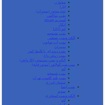
موتوژن
ابارا
نوید موتور (پمپیران)
پمپ پنتاکس
استریم stream
ایکار
لئو LEO
پمپ شیمجه
الکتروپمپ صنعتی
پمپ آب صابون
پمپیران
پمپ دنده ای یا غلیظ کش
پمپ روغن داغ
الکترو پمپ پیستونی (کارواش)
پمپ سیرکولاتور (موتورخانه)
لئو
پمپ شیمجه
پمپ بلند کاست تهران
سمنان انرژی
پمپ آبنما
سوبو
الکتروپمپ استخری
لئو
کیهان پمپ