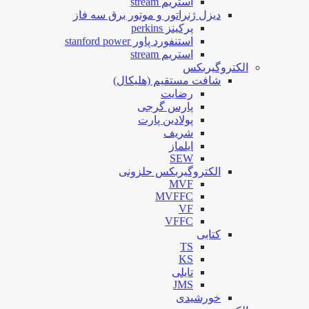
استریم stream
دیزل ژنراتور و موتور برق سه فاز
پرکینز perkins
استنفورد پاور stanford power
استریم stream
الکتروگیربکس
شافت مستقیم (هلیکال)
رضایت
پارس گرجی
پولادین پارت
شریف
ایلماز
SEW
الکتروگیربکس حلزونی
MVF
MVFFC
VF
VFFC
کتابی
TS
KS
تایلی
JMS
خورشیدی