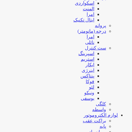
اسکواردی
المنت
امرا
ایتال تکنیک
پروانه
درجه (مانومتر)
امرا
ناتلی
ست کنترل
اسپرینگ
استریم
ایکار
اینرژی
پنتاکس
فوکا
لئو
ونیکو
یوسفی
کلگی
واسطه
لوازم الکتروموتور
براکت عقب
پایه
پروانه باد