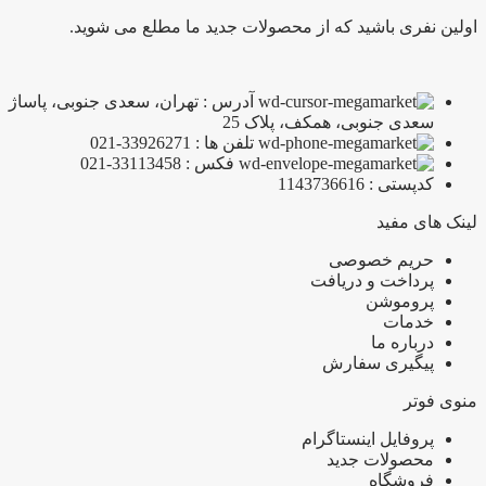
اولین نفری باشید که از محصولات جدید ما مطلع می شوید.
آدرس : تهران، سعدی جنوبی، پاساژ
سعدی جنوبی، همکف، پلاک 25
تلفن ها : 33926271-021
فکس : 33113458-021
کدپستی : 1143736616
لینک های مفید
حریم خصوصی
پرداخت و دریافت
پروموشن
خدمات
درباره ما
پیگیری سفارش
منوی فوتر
پروفایل اینستاگرام
محصولات جدید
فروشگاه