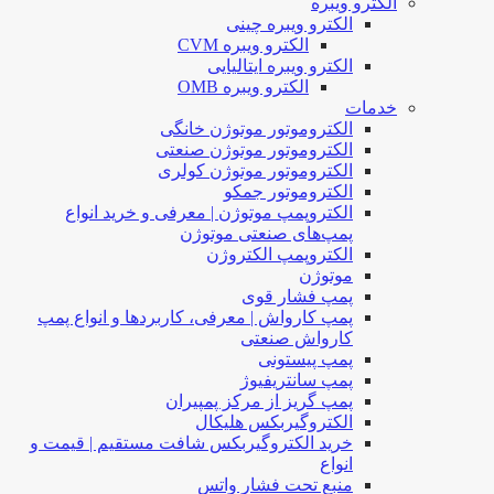
الکترو ویبره
الکترو ویبره چینی
الکترو ویبره CVM
الکترو ویبره ایتالیایی
الکترو ویبره OMB
خدمات
الکتروموتور موتوژن خانگی
الکتروموتور موتوژن صنعتی
الکتروموتور موتوژن کولری
الکتروموتور جمکو
الکتروپمپ موتوژن | معرفی و خرید انواع
پمپ‌های صنعتی موتوژن
الکتروپمپ الکتروژن
موتوژن
پمپ فشار قوی
پمپ کارواش | معرفی، کاربردها و انواع پمپ
کارواش صنعتی
پمپ پیستونی
پمپ سانتریفیوژ
پمپ گریز از مرکز پمپیران
الکتروگیربکس هلیکال
خرید الکتروگیربکس شافت مستقیم | قیمت و
انواع
منبع تحت فشار واتس