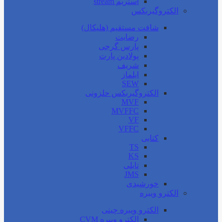
استریم stream
الکتروگیربکس
شافت مستقیم (هلیکال)
رضایت
پارس گرجی
پولادین پارت
شریف
ایلماز
SEW
الکتروگیربکس حلزونی
MVF
MVFFC
VF
VFFC
کتابی
TS
KS
تایلی
JMS
خورشیدی
الکترو ویبره
الکترو ویبره چینی
الکترو ویبره CVM