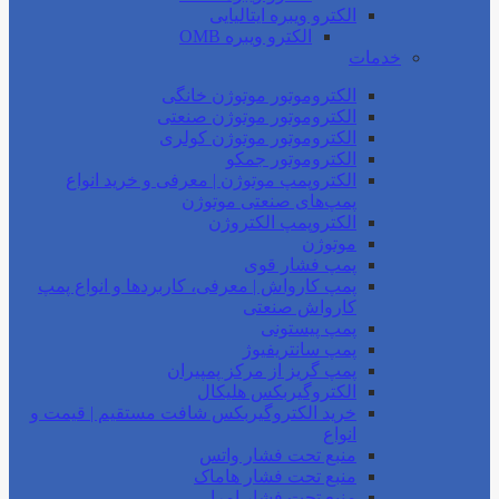
الکترو ویبره ایتالیایی
الکترو ویبره OMB
خدمات
الکتروموتور موتوژن خانگی
الکتروموتور موتوژن صنعتی
الکتروموتور موتوژن کولری
الکتروموتور جمکو
الکتروپمپ موتوژن | معرفی و خرید انواع
پمپ‌های صنعتی موتوژن
الکتروپمپ الکتروژن
موتوژن
پمپ فشار قوی
پمپ کارواش | معرفی، کاربردها و انواع پمپ
کارواش صنعتی
پمپ پیستونی
پمپ سانتریفیوژ
پمپ گریز از مرکز پمپیران
الکتروگیربکس هلیکال
خرید الکتروگیربکس شافت مستقیم | قیمت و
انواع
منبع تحت فشار واتس
منبع تحت فشار هاماک
منبع تحت فشار امرا