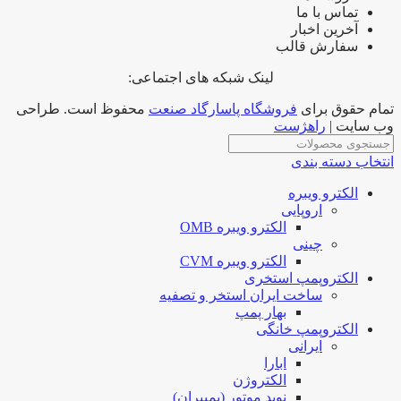
تماس با ما
آخرین اخبار
سفارش قالب
لینک شبکه های اجتماعی:
تمام حقوق برای
فروشگاه پاسارگاد صنعت
محفوظ است. طراحی
وب سایت |
راهژست
انتخاب دسته بندی
الکترو ویبره
اروپایی
الکترو ویبره OMB
چینی
الکترو ویبره CVM
الکتروپمپ استخری
ساخت ایران استخر و تصفیه
بهار پمپ
الکتروپمپ خانگی
ایرانی
ابارا
الکتروژن
نوید موتور (پمپیران)