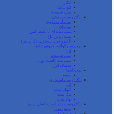
ایکار
لئو LEO
پمپ شیمجه
الکتروپمپ صنعتی
پمپ آب صابون
پمپیران
پمپ دنده ای یا غلیظ کش
پمپ روغن داغ
الکترو پمپ پیستونی (کارواش)
پمپ سیرکولاتور (موتورخانه)
لئو
پمپ شیمجه
پمپ بلند کاست تهران
سمنان انرژی
پمپ آبنما
سوبو
الکتروپمپ استخری
لئو
کیهان پمپ
مک پمپ
بهار پمپ
الکتروپمپ ضد اسید (انتقال اسید)
پویش پمپ
منبع تحت فشار