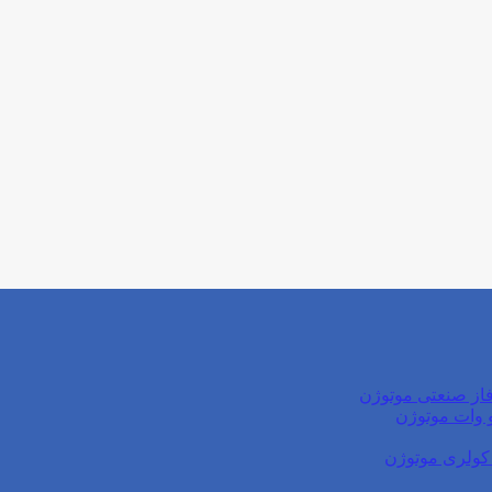
از صنعتی موتوژن
کولری موتوژن