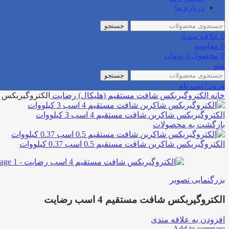
درباره ما
جستجو
0
علاقه مندی
0
مقایسه
0
محصول
0
تومان
منو
جستجو
ورود / ثبت نام
خانه
الکتروگیربکس
شافت مستقیم (هلیکال)
رضایت
الکتروگیربکس شافت 
الکتروگیربکس شاکرین شافت مستقیم 4 اسب 3 کیلووات
بازگشت به محصولات
الکتروگیربکس شاکرین شافت مستقیم 0.5 اسب 0.37 کیلووات
بزرگنمایی تصویر
الکتروگیربکس شافت مستقیم 4 اسب رضایت
افزودن به علاقه مندی
Add to compare