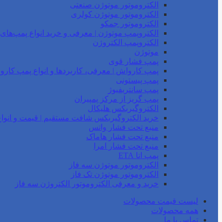
الکتروموتور موتوژن صنعتی
الکتروموتور موتوژن کولری
الکتروموتور جمکو
الکتروپمپ موتوژن | معرفی و خرید انواع پمپ‌ها
الکتروپمپ الکتروژن
موتوژن
پمپ فشار قوی
پمپ کارواش | معرفی، کاربردها و انواع پمپ کار
پمپ پیستونی
پمپ سانتریفیوژ
پمپ گریز از مرکز پمپیران
الکتروگیربکس هلیکال
خرید الکتروگیربکس شافت مستقیم | قیمت و انواع
منبع تحت فشار واتس
منبع تحت فشار هاماک
منبع تحت فشار امرا
پمپ اتا ETA
الکتروموتور موتوژن سه فاز
الکتروموتور موتوژن تک فاز
خرید و معرفی الکتروموتور الکتروژن سه فاز
لیست قیمت محصولات
همه محصولات
تماس با ما