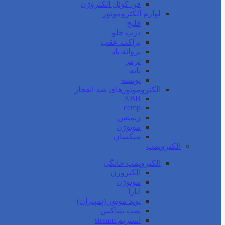
فن کوئل الکتروژن
لوازم الکتروموتور
فلنج
درب جلو
براکت عقب
پروانه باد
ترمز
پایه
پوسته
الکتروموتورهای ضد انفجار
ABB
cemp
زیمنس
موتوژن
میکسان
الکتروپمپ
الکتروپمپ خانگی
الکتروژن
موتوژن
ابارا
نوید موتور (پمپیران)
پمپ پنتاکس
استریم stream