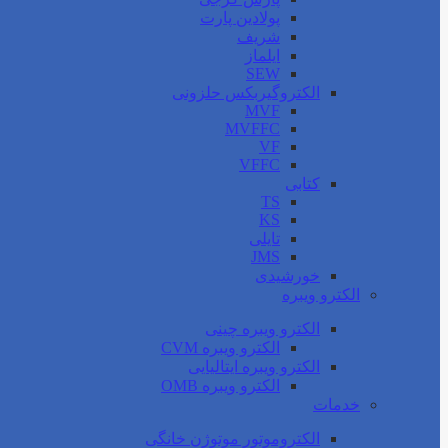
پولادین پارت
شریف
ایلماز
SEW
الکتروگیربکس حلزونی
MVF
MVFFC
VF
VFFC
کتابی
TS
KS
تایلی
JMS
خورشیدی
الکترو ویبره
الکترو ویبره چینی
الکترو ویبره CVM
الکترو ویبره ایتالیایی
الکترو ویبره OMB
خدمات
الکتروموتور موتوژن خانگی