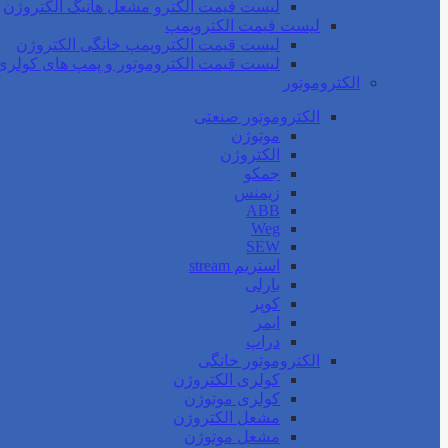
لیست قیمت الکترو مشعل هانیگ الکتروژن
لیست قیمت الکتروپمپ
لیست قیمت الکتروپمپ خانگی الکتروژن
لیست قیمت الکتروموتور و پمپ های کولری
الکتروموتور
الکتروموتور صنعتی
موتوژن
الکتروژن
جمکو
زیمنس
ABB
Weg
SEW
استریم stream
بارلی
کوپر
ایمر
دراپ
الکتروموتور خانگی
کولری الکتروژن
کولری موتوژن
مشعل الکتروژن
مشعل موتوژن