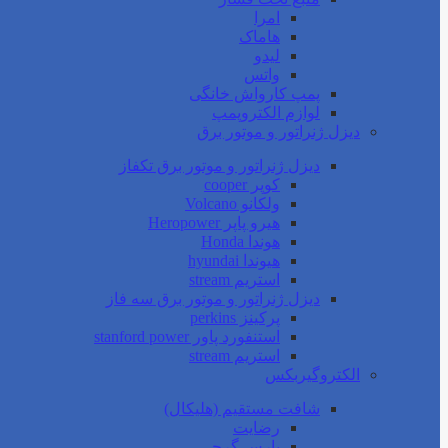
امرا
هاماک
لیدو
واتس
پمپ کارواش خانگی
لوازم الکتروپمپ
دیزل ژنراتور و موتور برق
دیزل ژنراتور و موتور برق تکفاز
کوپر cooper
ولکانو Volcano
هیرو پاپر Heropower
هوندا Honda
هیوندا hyundai
استریم stream
دیزل ژنراتور و موتور برق سه فاز
پرکینز perkins
استنفورد پاور stanford power
استریم stream
الکتروگیربکس
شافت مستقیم (هلیکال)
رضایت
پارس گرجی