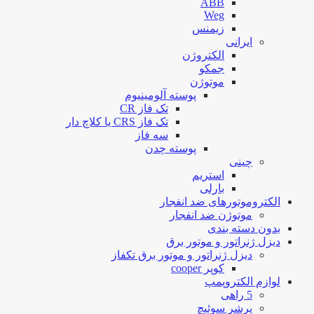
ABB
Weg
زیمنس
ایرانی
الکتروژن
جمکو
موتوژن
پوسته آلومینیوم
تک فاز CR
تک فاز CRS یا کلاچ دار
سه فاز
پوسته چدن
چینی
استریم
بارلی
الکتروموتورهای ضد انفجار
موتوژن ضد انفجار
بدون دسته بندی
دیزل ژنراتور و موتور برق
دیزل ژنراتور و موتور برق تکفاز
کوپر cooper
لوازم الکتروپمپ
5 راهی
پرشر سوئیچ