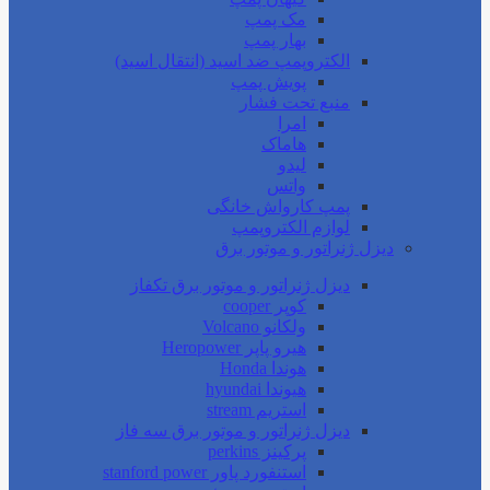
مک پمپ
بهار پمپ
الکتروپمپ ضد اسید (انتقال اسید)
پویش پمپ
منبع تحت فشار
امرا
هاماک
لیدو
واتس
پمپ کارواش خانگی
لوازم الکتروپمپ
دیزل ژنراتور و موتور برق
دیزل ژنراتور و موتور برق تکفاز
کوپر cooper
ولکانو Volcano
هیرو پاپر Heropower
هوندا Honda
هیوندا hyundai
استریم stream
دیزل ژنراتور و موتور برق سه فاز
پرکینز perkins
استنفورد پاور stanford power