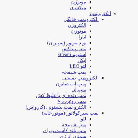
موتوژن
میکسان
الکتروپمپ
الکتروپمپ خانگی
الکتروژن
موتوژن
ابارا
نوید موتور (پمپیران)
پمپ پنتاکس
استریم stream
ایکار
لئو LEO
پمپ شیمجه
الکتروپمپ صنعتی
پمپ آب صابون
پمپیران
پمپ دنده ای یا غلیظ کش
پمپ روغن داغ
الکترو پمپ پیستونی (کارواش)
پمپ سیرکولاتور (موتورخانه)
لئو
پمپ شیمجه
پمپ بلند کاست تهران
سمنان انرژی