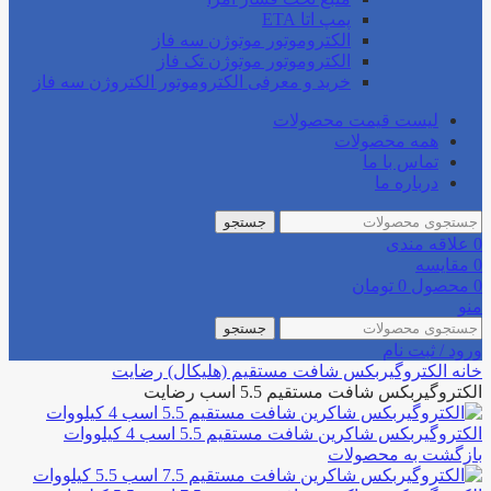
پمپ اتا ETA
الکتروموتور موتوژن سه فاز
الکتروموتور موتوژن تک فاز
خرید و معرفی الکتروموتور الکتروژن سه فاز
لیست قیمت محصولات
همه محصولات
تماس با ما
درباره ما
جستجو
0
علاقه مندی
0
مقایسه
0
محصول
0
تومان
منو
جستجو
ورود / ثبت نام
خانه
الکتروگیربکس
شافت مستقیم (هلیکال)
رضایت
الکتروگیربکس شافت مستقیم 5.5 اسب رضایت
الکتروگیربکس شاکرین شافت مستقیم 5.5 اسب 4 کیلووات
بازگشت به محصولات