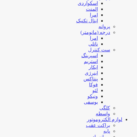
اسکواردی
المنت
امرا
ایتال تکنیک
پروانه
درجه (مانومتر)
امرا
ناتلی
ست کنترل
اسپرینگ
استریم
ایکار
اینرژی
پنتاکس
فوکا
لئو
ونیکو
یوسفی
کلگی
واسطه
لوازم الکتروموتور
براکت عقب
پایه
پروانه باد