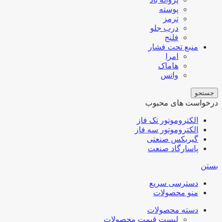
پوسته
ترمز
درب جلو
فلنج
منبع تحت فشار
امرا
هاماک
واتس
جستجو
درخواست های محبوب
الکتروموتور تک فاز
الکتروموتور سه فاز
گیربکس صنعتی
پاسارگاد صنعت
بستن
دسترسی سریع
منو محصولات
دسته محصولات
لیست قیمت محصولات