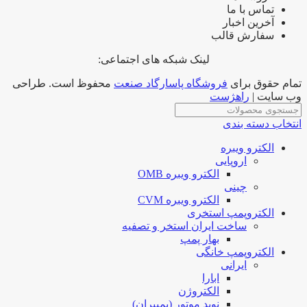
تماس با ما
آخرین اخبار
سفارش قالب
لینک شبکه های اجتماعی:
تمام حقوق برای
فروشگاه پاسارگاد صنعت
محفوظ است. طراحی
وب سایت |
راهژست
انتخاب دسته بندی
الکترو ویبره
اروپایی
الکترو ویبره OMB
چینی
الکترو ویبره CVM
الکتروپمپ استخری
ساخت ایران استخر و تصفیه
بهار پمپ
الکتروپمپ خانگی
ایرانی
ابارا
الکتروژن
نوید موتور (پمپیران)