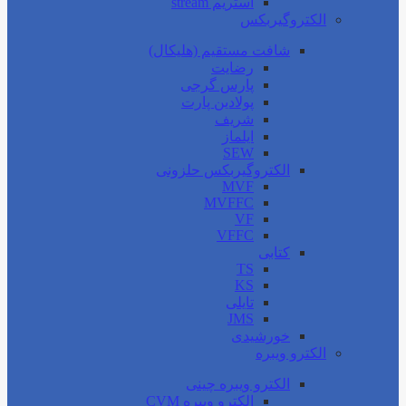
استریم stream
الکتروگیربکس
شافت مستقیم (هلیکال)
رضایت
پارس گرجی
پولادین پارت
شریف
ایلماز
SEW
الکتروگیربکس حلزونی
MVF
MVFFC
VF
VFFC
کتابی
TS
KS
تایلی
JMS
خورشیدی
الکترو ویبره
الکترو ویبره چینی
الکترو ویبره CVM