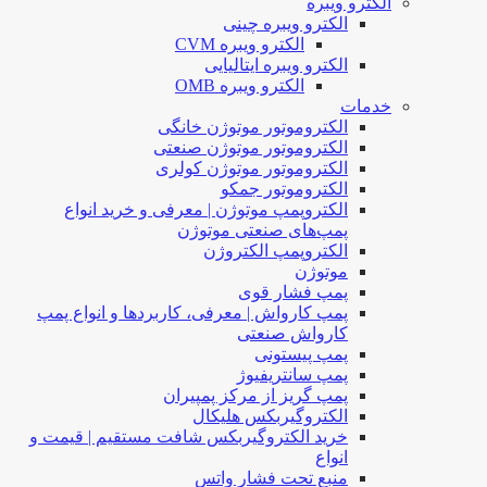
الکترو ویبره
الکترو ویبره چینی
الکترو ویبره CVM
الکترو ویبره ایتالیایی
الکترو ویبره OMB
خدمات
الکتروموتور موتوژن خانگی
الکتروموتور موتوژن صنعتی
الکتروموتور موتوژن کولری
الکتروموتور جمکو
الکتروپمپ موتوژن | معرفی و خرید انواع
پمپ‌های صنعتی موتوژن
الکتروپمپ الکتروژن
موتوژن
پمپ فشار قوی
پمپ کارواش | معرفی، کاربردها و انواع پمپ
کارواش صنعتی
پمپ پیستونی
پمپ سانتریفیوژ
پمپ گریز از مرکز پمپیران
الکتروگیربکس هلیکال
خرید الکتروگیربکس شافت مستقیم | قیمت و
انواع
منبع تحت فشار واتس