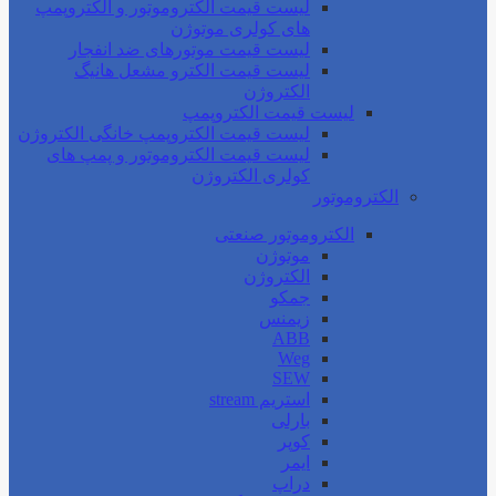
لیست قیمت الکتروموتور و الکتروپمپ
های کولری موتوژن
لیست قیمت موتورهای ضد انفجار
لیست قیمت الکترو مشعل هانیگ
الکتروژن
لیست قیمت الکتروپمپ
لیست قیمت الکتروپمپ خانگی الکتروژن
لیست قیمت الکتروموتور و پمپ های
کولری الکتروژن
الکتروموتور
الکتروموتور صنعتی
موتوژن
الکتروژن
جمکو
زیمنس
ABB
Weg
SEW
استریم stream
بارلی
کوپر
ایمر
دراپ