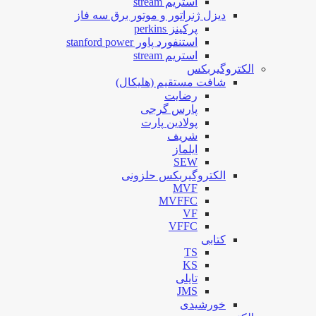
استریم stream
دیزل ژنراتور و موتور برق سه فاز
پرکینز perkins
استنفورد پاور stanford power
استریم stream
الکتروگیربکس
شافت مستقیم (هلیکال)
رضایت
پارس گرجی
پولادین پارت
شریف
ایلماز
SEW
الکتروگیربکس حلزونی
MVF
MVFFC
VF
VFFC
کتابی
TS
KS
تایلی
JMS
خورشیدی