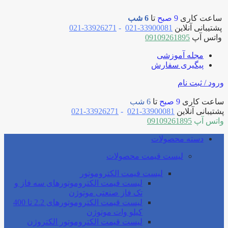
ساعت کاری
9 صبح
تا
6 شب
پشتیبانی آنلاین
33900081-021
-
33926271-021
واتس آپ
09109261895
مجله آموزشی
پیگیری سفارش
ورود / ثبت نام
ساعت کاری
9 صبح
تا
6 شب
پشتیبانی آنلاین
33900081-021
-
33926271-021
واتس آپ
09109261895
دسته محصولات
لیست قیمت محصولات
لیست قیمت الکتروموتور
لیست قیمت الکتروموتورهای سه فاز و
تک فاز صنعتی موتوژن
لیست قیمت الکتروموتورهای 2.2 تا 400
کیلو وات موتوژن
لیست قیمت الکتروموتور الکتروژن