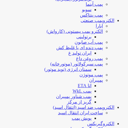
پمپ آبنما
سوبو
پمپ پنتاکس
الکتروپمپ صنعتی
ابارا
الکترو پمپ پیستونی (کارواش)
برتولینی
پمپ آب صابون
پمپ دنده ای یا غلیظ کش
ایران تولید غ
پمپ روغن داغ
پمپ سیرکولاتور (موتورخانه)
سمنان انرژی (نوید موتور)
پمپ موتوژن
پمپیران
اتا ETA
پمپ WkL
پمپ شناور پمپیران
گریز از مرکز
الکتروپمپ ضد اسید (انتقال اسید)
ساخت ایران انتقال اسید
پویش پمپ
الکتروگیربکس