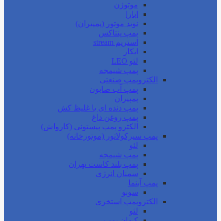
موتوژن
ابارا
نوید موتور (پمپیران)
پمپ پنتاکس
استریم stream
ایکار
لئو LEO
پمپ شیمجه
الکتروپمپ صنعتی
پمپ آب صابون
پمپیران
پمپ دنده ای یا غلیظ کش
پمپ روغن داغ
الکترو پمپ پیستونی (کارواش)
پمپ سیرکولاتور (موتورخانه)
لئو
پمپ شیمجه
پمپ بلند کاست تهران
سمنان انرژی
پمپ آبنما
سوبو
الکتروپمپ استخری
لئو
کیهان پمپ