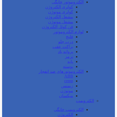
الکتروموتور خانگی
کولری الکتروژن
کولری موتوژن
مشعل الکتروژن
مشعل موتوژن
فن کوئل الکتروژن
لوازم الکتروموتور
فلنج
درب جلو
براکت عقب
پروانه باد
ترمز
پایه
پوسته
الکتروموتورهای ضد انفجار
ABB
cemp
زیمنس
موتوژن
میکسان
الکتروپمپ
الکتروپمپ خانگی
الکتروژن