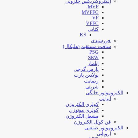
الکتروگیربکس حلزونی
MVF
MVFFC
VF
VFFC
کتابی
KS
خورشیدی
شافت مستقیم (هلیکال)
PSG
SEW
ایلماز
پارس گرجی
پولادین پارت
رضایت
شریف
الکتروموتور خانگی
ایرانی
کولری الکتروژن
کولری موتوژن
مشعل الکتروژن
فن کوئل الکتروژن
الکتروموتور صنعتی
اروپایی