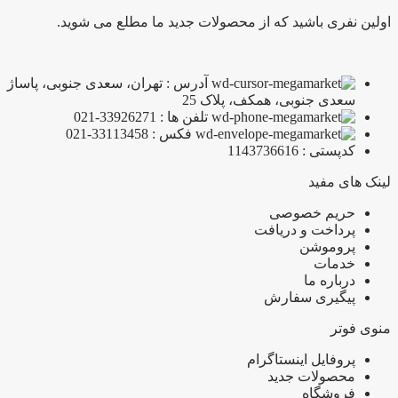
اولین نفری باشید که از محصولات جدید ما مطلع می شوید.
آدرس : تهران، سعدی جنوبی، پاساژ
سعدی جنوبی، همکف، پلاک 25
تلفن ها : 33926271-021
فکس : 33113458-021
کدپستی : 1143736616
لینک های مفید
حریم خصوصی
پرداخت و دریافت
پروموشن
خدمات
درباره ما
پیگیری سفارش
منوی فوتر
پروفایل اینستاگرام
محصولات جدید
فروشگاه