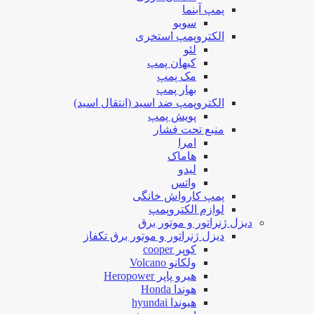
پمپ آبنما
سوبو
الکتروپمپ استخری
لئو
کیهان پمپ
مک پمپ
بهار پمپ
الکتروپمپ ضد اسید (انتقال اسید)
پویش پمپ
منبع تحت فشار
امرا
هاماک
لیدو
واتس
پمپ کارواش خانگی
لوازم الکتروپمپ
دیزل ژنراتور و موتور برق
دیزل ژنراتور و موتور برق تکفاز
کوپر cooper
ولکانو Volcano
هیرو پاپر Heropower
هوندا Honda
هیوندا hyundai