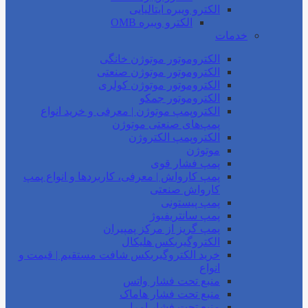
الکترو ویبره ایتالیایی
الکترو ویبره OMB
خدمات
الکتروموتور موتوژن خانگی
الکتروموتور موتوژن صنعتی
الکتروموتور موتوژن کولری
الکتروموتور جمکو
الکتروپمپ موتوژن | معرفی و خرید انواع
پمپ‌های صنعتی موتوژن
الکتروپمپ الکتروژن
موتوژن
پمپ فشار قوی
پمپ کارواش | معرفی، کاربردها و انواع پمپ
کارواش صنعتی
پمپ پیستونی
پمپ سانتریفیوژ
پمپ گریز از مرکز پمپیران
الکتروگیربکس هلیکال
خرید الکتروگیربکس شافت مستقیم | قیمت و
انواع
منبع تحت فشار واتس
منبع تحت فشار هاماک
منبع تحت فشار امرا