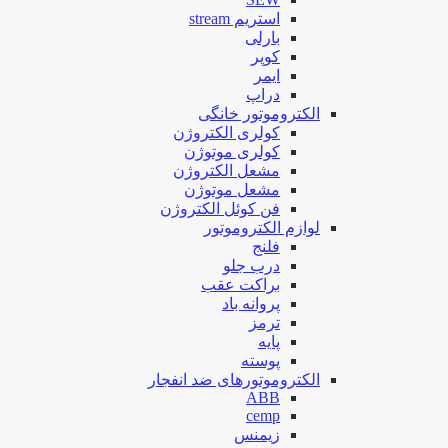
استریم stream
بارلی
کوپر
ایمر
دراپ
الکتروموتور خانگی
کولری الکتروژن
کولری موتوژن
مشعل الکتروژن
مشعل موتوژن
فن کوئل الکتروژن
لوازم الکتروموتور
فلنج
درب جلو
براکت عقب
پروانه باد
ترمز
پایه
پوسته
الکتروموتورهای ضد انفجار
ABB
cemp
زیمنس