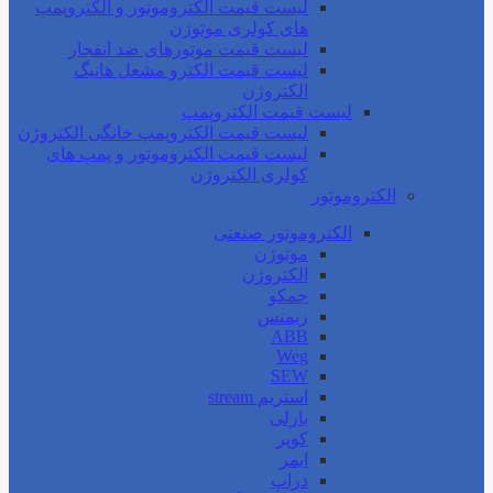
لیست قیمت الکتروموتور و الکتروپمپ
های کولری موتوژن
لیست قیمت موتورهای ضد انفجار
لیست قیمت الکترو مشعل هانیگ
الکتروژن
لیست قیمت الکتروپمپ
لیست قیمت الکتروپمپ خانگی الکتروژن
لیست قیمت الکتروموتور و پمپ های
کولری الکتروژن
الکتروموتور
الکتروموتور صنعتی
موتوژن
الکتروژن
جمکو
زیمنس
ABB
Weg
SEW
استریم stream
بارلی
کوپر
ایمر
دراپ