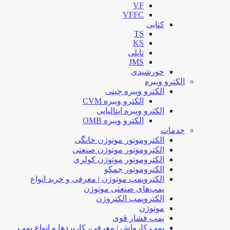
VF
VFFC
کتابی
TS
KS
تایلی
JMS
خورشیدی
الکترو ویبره
الکترو ویبره چینی
الکترو ویبره CVM
الکترو ویبره ایتالیایی
الکترو ویبره OMB
خدمات
الکتروموتور موتوژن خانگی
الکتروموتور موتوژن صنعتی
الکتروموتور موتوژن کولری
الکتروموتور جمکو
الکتروپمپ موتوژن | معرفی و خرید انواع
پمپ‌های صنعتی موتوژن
الکتروپمپ الکتروژن
موتوژن
پمپ فشار قوی
پمپ کارواش | معرفی، کاربردها و انواع پمپ