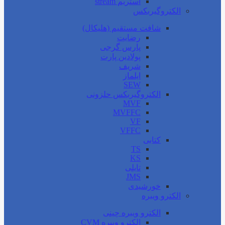
استریم stream
الکتروگیربکس
شافت مستقیم (هلیکال)
رضایت
پارس گرجی
پولادین پارت
شریف
ایلماز
SEW
الکتروگیربکس حلزونی
MVF
MVFFC
VF
VFFC
کتابی
TS
KS
تایلی
JMS
خورشیدی
الکترو ویبره
الکترو ویبره چینی
الکترو ویبره CVM