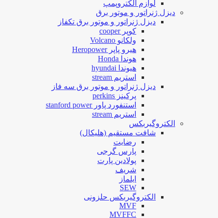
لوازم الکتروپمپ
دیزل ژنراتور و موتور برق
دیزل ژنراتور و موتور برق تکفاز
کوپر cooper
ولکانو Volcano
هیرو پاپر Heropower
هوندا Honda
هیوندا hyundai
استریم stream
دیزل ژنراتور و موتور برق سه فاز
پرکینز perkins
استنفورد پاور stanford power
استریم stream
الکتروگیربکس
شافت مستقیم (هلیکال)
رضایت
پارس گرجی
پولادین پارت
شریف
ایلماز
SEW
الکتروگیربکس حلزونی
MVF
MVFFC