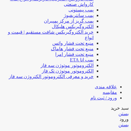
کارواش صنعتی
پمپ پیستونی
پمپ سانتریفیوژ
پمپ گریز از مرکز پمپیران
الکتروگیربکس هلیکال
خرید الکتروگیربکس شافت مستقیم | قیمت و
انواع
منبع تحت فشار واتس
منبع تحت فشار هاماک
منبع تحت فشار امرا
پمپ اتا ETA
الکتروموتور موتوژن سه فاز
الکتروموتور موتوژن تک فاز
خرید و معرفی الکتروموتور الکتروژن سه فاز
علاقه مندی
مقایسه
ورود / ثبت نام
سبد خرید
بستن
ورود
بستن