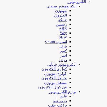
الکتروموتور
الکتروموتور صنعتی
موتوژن
الکتروژن
جمکو
زیمنس
ABB
Weg
SEW
استریم stream
بارلی
کوپر
ایمر
دراپ
الکتروموتور خانگی
کولری الکتروژن
کولری موتوژن
مشعل الکتروژن
مشعل موتوژن
فن کوئل الکتروژن
لوازم الکتروموتور
فلنج
درب جلو
براکت عقب