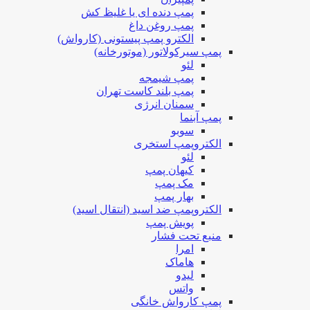
پمپ دنده ای یا غلیظ کش
پمپ روغن داغ
الکترو پمپ پیستونی (کارواش)
پمپ سیرکولاتور (موتورخانه)
لئو
پمپ شیمجه
پمپ بلند کاست تهران
سمنان انرژی
پمپ آبنما
سوبو
الکتروپمپ استخری
لئو
کیهان پمپ
مک پمپ
بهار پمپ
الکتروپمپ ضد اسید (انتقال اسید)
پویش پمپ
منبع تحت فشار
امرا
هاماک
لیدو
واتس
پمپ کارواش خانگی