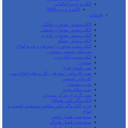
الکترو ویبره ایتالیایی
الکترو ویبره OMB
خدمات
الکتروموتور موتوژن خانگی
الکتروموتور موتوژن صنعتی
الکتروموتور موتوژن کولری
الکتروموتور جمکو
الکتروپمپ موتوژن | معرفی و خرید انواع
پمپ‌های صنعتی موتوژن
الکتروپمپ الکتروژن
موتوژن
پمپ فشار قوی
پمپ کارواش | معرفی، کاربردها و انواع پمپ
کارواش صنعتی
پمپ پیستونی
پمپ سانتریفیوژ
پمپ گریز از مرکز پمپیران
الکتروگیربکس هلیکال
خرید الکتروگیربکس شافت مستقیم | قیمت و
انواع
منبع تحت فشار واتس
منبع تحت فشار هاماک
منبع تحت فشار امرا