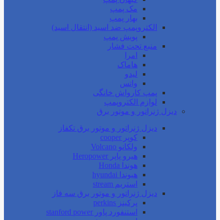
مک پمپ
بهار پمپ
الکتروپمپ ضد اسید (انتقال اسید)
پویش پمپ
منبع تحت فشار
امرا
هاماک
لیدو
واتس
پمپ کارواش خانگی
لوازم الکتروپمپ
دیزل ژنراتور و موتور برق
دیزل ژنراتور و موتور برق تکفاز
کوپر cooper
ولکانو Volcano
هیرو پاپر Heropower
هوندا Honda
هیوندا hyundai
استریم stream
دیزل ژنراتور و موتور برق سه فاز
پرکینز perkins
استنفورد پاور stanford power