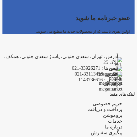
عضو خبرنامه ما شوید
اولین نفری باشید که از محصولات جدید ما مطلع می شوید.
آدرس : تهران، سعدی جنوبی، پاساژ سعدی جنوبی، همکف،
پلاک 25
تلفن ها : 33926271-021
فکس : 33113458-021
کدپستی : 1143736616
لینک های مفید
حریم خصوصی
پرداخت و دریافت
پروموشن
خدمات
درباره ما
پیگیری سفارش