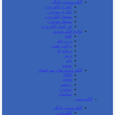
الکتروموتور خانگی
کولری الکتروژن
کولری موتوژن
مشعل الکتروژن
مشعل موتوژن
فن کوئل الکتروژن
لوازم الکتروموتور
فلنج
درب جلو
براکت عقب
پروانه باد
ترمز
پایه
پوسته
الکتروموتورهای ضد انفجار
ABB
cemp
زیمنس
موتوژن
میکسان
الکتروپمپ
الکتروپمپ خانگی
الکتروژن