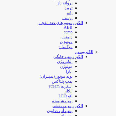
پروانه باد
ترمز
پایه
پوسته
الکتروموتورهای ضد انفجار
ABB
cemp
زیمنس
موتوژن
میکسان
الکتروپمپ
الکتروپمپ خانگی
الکتروژن
موتوژن
ابارا
نوید موتور (پمپیران)
پمپ پنتاکس
استریم stream
ایکار
لئو LEO
پمپ شیمجه
الکتروپمپ صنعتی
پمپ آب صابون
پمپیران