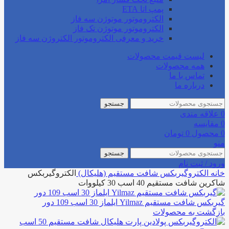
پمپ اتا ETA
الکتروموتور موتوژن سه فاز
الکتروموتور موتوژن تک فاز
خرید و معرفی الکتروموتور الکتروژن سه فاز
لیست قیمت محصولات
همه محصولات
تماس با ما
درباره ما
جستجو
0
علاقه مندی
0
مقایسه
0
محصول
0
تومان
منو
جستجو
ورود / ثبت نام
خانه
الکتروگیربکس
شافت مستقیم (هلیکال)
الکتروگیربکس
شاکرین شافت مستقیم 40 اسب 30 کیلووات
گیربکس شافت مستقیم Yilmaz ایلماز 30 اسب 109 دور
بازگشت به محصولات