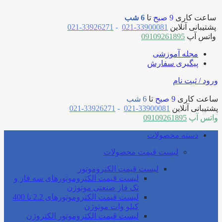
ساعت کاری
9 صبح
تا
6 شب
پشتیبانی آنلاین
33900081-021
-
33926271-021
واتس آپ
09109261895
مجله آموزشی
پیگیری سفارش
ورود / ثبت نام
ساعت کاری
9 صبح
تا
6 شب
پشتیبانی آنلاین
33900081-021
-
33926271-021
واتس آپ
09109261895
دسته محصولات
لیست قیمت محصولات
لیست قیمت الکتروموتور
لیست قیمت الکتروموتورهای سه فاز و
تک فاز صنعتی موتوژن
لیست قیمت الکتروموتورهای 2.2 تا 400
کیلو وات موتوژن
لیست قیمت الکتروموتور الکتروژن