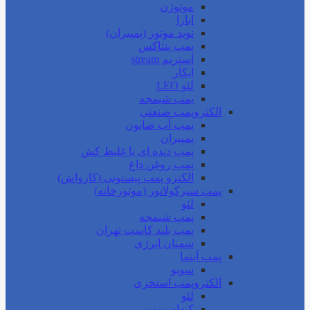
موتوژن
ابارا
نوید موتور (پمپیران)
پمپ پنتاکس
استریم stream
ایکار
لئو LEO
پمپ شیمجه
الکتروپمپ صنعتی
پمپ آب صابون
پمپیران
پمپ دنده ای یا غلیظ کش
پمپ روغن داغ
الکترو پمپ پیستونی (کارواش)
پمپ سیرکولاتور (موتورخانه)
لئو
پمپ شیمجه
پمپ بلند کاست تهران
سمنان انرژی
پمپ آبنما
سوبو
الکتروپمپ استخری
لئو
کیهان پمپ