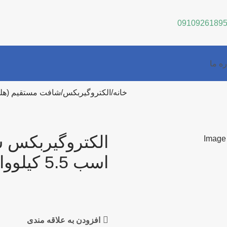
0910926189
ره ما
خانه
الکتروگیربکس
شافت مستقیم (هلی
اسب 5.5 کیلووات
افزودن به علاقه مندی