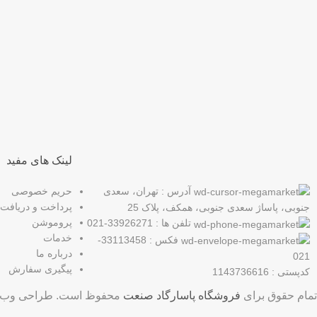
عضو خبرنامه ما شوید
اولین نفری باشید که از محصولات جدید ما مطلع می شوید.
لینک های مفید
آدرس : تهران، سعدی
حریم خصوصی
پرداخت و دریافت
جنوبی، پاساژ سعدی جنوبی، همکف، پلاک 25
پروموشن
تلفن ها : 33926271-021
خدمات
فکس : 33113458-
درباره ما
021
پیگیری سفارش
کدپستی : 1143736616
تمام حقوق برای
فروشگاه پاسارگاد صنعت
محفوظ است. طراحی وب 