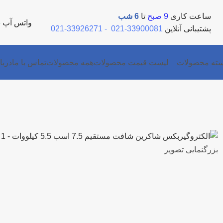
ساعت کاری
9 صبح
تا
6 شب
واتس آپ
5
پشتیبانی آنلاین
33900081-021
-
33926271-021
ته محصولات
لیست قیمت محصولات
همه محصولات
تماس با ما
دربا
بزرگنمایی تصویر