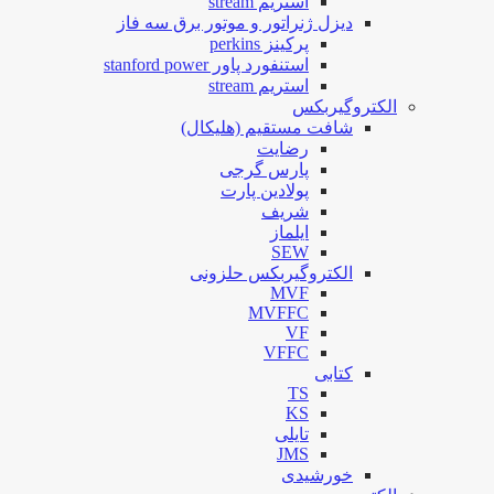
استریم stream
دیزل ژنراتور و موتور برق سه فاز
پرکینز perkins
استنفورد پاور stanford power
استریم stream
الکتروگیربکس
شافت مستقیم (هلیکال)
رضایت
پارس گرجی
پولادین پارت
شریف
ایلماز
SEW
الکتروگیربکس حلزونی
MVF
MVFFC
VF
VFFC
کتابی
TS
KS
تایلی
JMS
خورشیدی