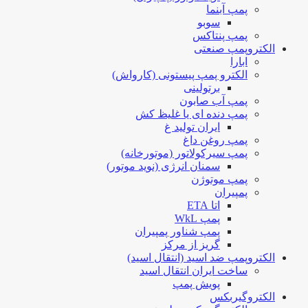
پمپ آبنما
سوبو
پمپ پنتاکس
الکتروپمپ صنعتی
ابارا
الکترو پمپ پیستونی (کارواش)
برتولینی
پمپ آب صابون
پمپ دنده ای یا غلیظ کش
ایران تولید غ
پمپ روغن داغ
پمپ سیرکولاتور (موتورخانه)
سمنان انرژی (نوید موتور)
پمپ موتوژن
پمپیران
اتا ETA
پمپ WkL
پمپ شناور پمپیران
گریز از مرکز
الکتروپمپ ضد اسید (انتقال اسید)
ساخت ایران انتقال اسید
پویش پمپ
الکتروگیربکس