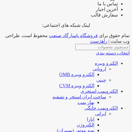
تماس با ما
آخرین اخبار
سفارش قالب
لینک شبکه های اجتماعی:
تمام حقوق برای
فروشگاه پاسارگاد صنعت
محفوظ است. طراحی
وب سایت |
راهژست
انتخاب دسته بندی
الکترو ویبره
اروپایی
الکترو ویبره OMB
چینی
الکترو ویبره CVM
الکتروپمپ استخری
ساخت ایران استخر و تصفیه
بهار پمپ
الکتروپمپ خانگی
ایرانی
ابارا
الکتروژن
نوید موتور (پمپیران)