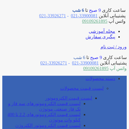
ساعت کاری
9 صبح
تا
6 شب
پشتیبانی آنلاین
33900081-021
-
33926271-021
واتس آپ
09109261895
مجله آموزشی
پیگیری سفارش
ورود / ثبت نام
ساعت کاری
9 صبح
تا
6 شب
پشتیبانی آنلاین
33900081-021
-
33926271-021
واتس آپ
09109261895
دسته محصولات
لیست قیمت محصولات
لیست قیمت الکتروموتور
لیست قیمت الکتروموتورهای سه فاز و
تک فاز صنعتی موتوژن
لیست قیمت الکتروموتورهای 2.2 تا 400
کیلو وات موتوژن
لیست قیمت الکتروموتور الکتروژن