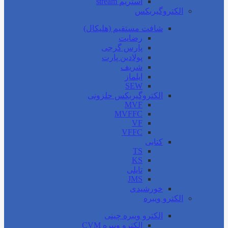
استریم stream
الکتروگیربکس
شافت مستقیم (هلیکال)
رضایت
پارس گرجی
پولادین پارت
شریف
ایلماز
SEW
الکتروگیربکس حلزونی
MVF
MVFFC
VF
VFFC
کتابی
TS
KS
تایلی
JMS
خورشیدی
الکترو ویبره
الکترو ویبره چینی
الکترو ویبره CVM