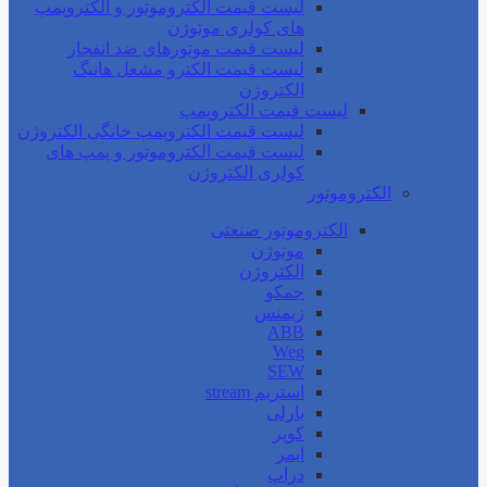
لیست قیمت الکتروموتور و الکتروپمپ
های کولری موتوژن
لیست قیمت موتورهای ضد انفجار
لیست قیمت الکترو مشعل هانیگ
الکتروژن
لیست قیمت الکتروپمپ
لیست قیمت الکتروپمپ خانگی الکتروژن
لیست قیمت الکتروموتور و پمپ های
کولری الکتروژن
الکتروموتور
الکتروموتور صنعتی
موتوژن
الکتروژن
جمکو
زیمنس
ABB
Weg
SEW
استریم stream
بارلی
کوپر
ایمر
دراپ