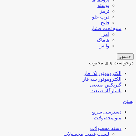
پوسته
ترمز
درب جلو
فلنج
منبع تحت فشار
امرا
هاماک
واتس
جستجو
درخواست های محبوب
الکتروموتور تک فاز
الکتروموتور سه فاز
گیربکس صنعتی
پاسارگاد صنعت
بستن
دسترسی سریع
منو محصولات
دسته محصولات
لیست قیمت محصولات