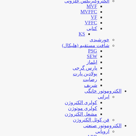
الکتروگیربکس حلزونی
MVF
MVFFC
VF
VFFC
کتابی
KS
خورشیدی
شافت مستقیم (هلیکال)
PSG
SEW
ایلماز
پارس گرجی
پولادین پارت
رضایت
شریف
الکتروموتور خانگی
ایرانی
کولری الکتروژن
کولری موتوژن
مشعل الکتروژن
فن کوئل الکتروژن
الکتروموتور صنعتی
اروپایی