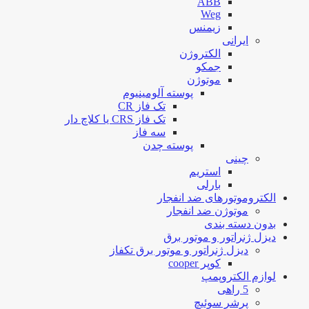
ABB
Weg
زیمنس
ایرانی
الکتروژن
جمکو
موتوژن
پوسته آلومینیوم
تک فاز CR
تک فاز CRS یا کلاچ دار
سه فاز
پوسته چدن
چینی
استریم
بارلی
الکتروموتورهای ضد انفجار
موتوژن ضد انفجار
بدون دسته بندی
دیزل ژنراتور و موتور برق
دیزل ژنراتور و موتور برق تکفاز
کوپر cooper
لوازم الکتروپمپ
5 راهی
پرشر سوئیچ