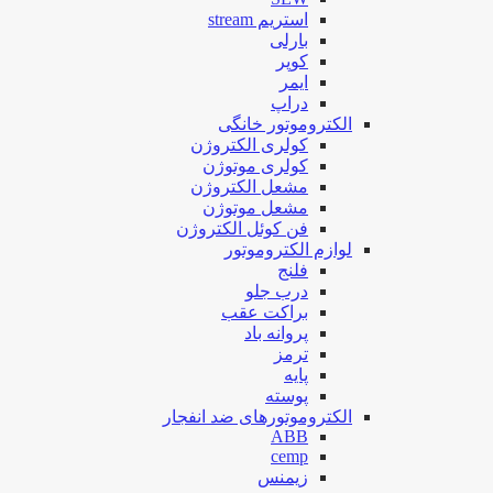
استریم stream
بارلی
کوپر
ایمر
دراپ
الکتروموتور خانگی
کولری الکتروژن
کولری موتوژن
مشعل الکتروژن
مشعل موتوژن
فن کوئل الکتروژن
لوازم الکتروموتور
فلنج
درب جلو
براکت عقب
پروانه باد
ترمز
پایه
پوسته
الکتروموتورهای ضد انفجار
ABB
cemp
زیمنس