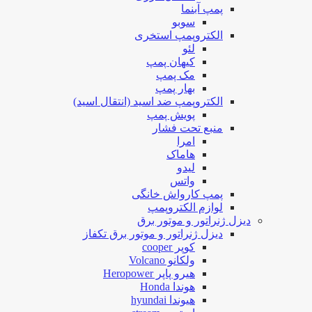
پمپ آبنما
سوبو
الکتروپمپ استخری
لئو
کیهان پمپ
مک پمپ
بهار پمپ
الکتروپمپ ضد اسید (انتقال اسید)
پویش پمپ
منبع تحت فشار
امرا
هاماک
لیدو
واتس
پمپ کارواش خانگی
لوازم الکتروپمپ
دیزل ژنراتور و موتور برق
دیزل ژنراتور و موتور برق تکفاز
کوپر cooper
ولکانو Volcano
هیرو پاپر Heropower
هوندا Honda
هیوندا hyundai