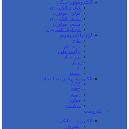
الکتروموتور خانگی
کولری الکتروژن
کولری موتوژن
مشعل الکتروژن
مشعل موتوژن
فن کوئل الکتروژن
لوازم الکتروموتور
فلنج
درب جلو
براکت عقب
پروانه باد
ترمز
پایه
پوسته
الکتروموتورهای ضد انفجار
ABB
cemp
زیمنس
موتوژن
میکسان
الکتروپمپ
الکتروپمپ خانگی
الکتروژن