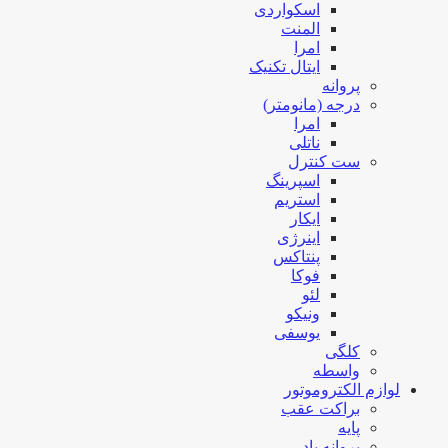
اسکواردی
المنت
امرا
ایتال تکنیک
پروانه
درجه (مانومتر)
امرا
ناتلی
ست کنترل
اسپرینگ
استریم
ایکار
اینرژی
پنتاکس
فوکا
لئو
ونیکو
یوسفی
کلگی
واسطه
لوازم الکتروموتور
براکت عقب
پایه
پروانه باد