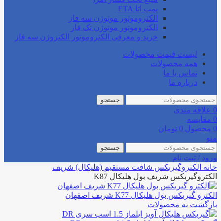
پمپ اتا ETA
الکتروموتور موتوژن سه فاز
الکتروموتور موتوژن تک فاز
خرید و معرفی الکتروموتور الکتروژن سه فاز
لیست قیمت محصولات
همه محصولات
تماس با ما
درباره ما
جستجو
0
علاقه مندی
0
مقایسه
0
محصول
0
تومان
منو
جستجو
ورود / ثبت نام
خانه
الکتروگیربکس
شافت مستقیم (هلیکال)
شریف
الکتروگیربکس شریف بول هلیکال K87
الکترو گیربکس بول هلیکال K77 شریف اصفهان
بازگشت به محصولات