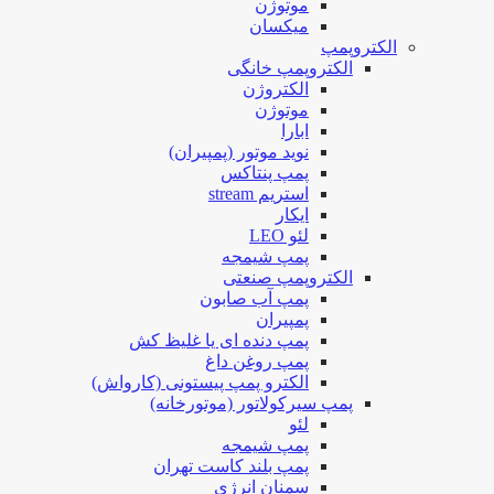
موتوژن
میکسان
الکتروپمپ
الکتروپمپ خانگی
الکتروژن
موتوژن
ابارا
نوید موتور (پمپیران)
پمپ پنتاکس
استریم stream
ایکار
لئو LEO
پمپ شیمجه
الکتروپمپ صنعتی
پمپ آب صابون
پمپیران
پمپ دنده ای یا غلیظ کش
پمپ روغن داغ
الکترو پمپ پیستونی (کارواش)
پمپ سیرکولاتور (موتورخانه)
لئو
پمپ شیمجه
پمپ بلند کاست تهران
سمنان انرژی