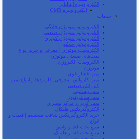
الکترو ویبره ایتالیایی
الکترو ویبره OMB
خدمات
الکتروموتور موتوژن خانگی
الکتروموتور موتوژن صنعتی
الکتروموتور موتوژن کولری
الکتروموتور جمکو
الکتروپمپ موتوژن | معرفی و خرید انواع
پمپ‌های صنعتی موتوژن
الکتروپمپ الکتروژن
موتوژن
پمپ فشار قوی
پمپ کارواش | معرفی، کاربردها و انواع پمپ
کارواش صنعتی
پمپ پیستونی
پمپ سانتریفیوژ
پمپ گریز از مرکز پمپیران
الکتروگیربکس هلیکال
خرید الکتروگیربکس شافت مستقیم | قیمت و
انواع
منبع تحت فشار واتس
منبع تحت فشار هاماک
منبع تحت فشار امرا