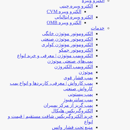
الکترو ویبره
الکترو ویبره چینی
الکترو ویبره CVM
الکترو ویبره ایتالیایی
الکترو ویبره OMB
خدمات
الکتروموتور موتوژن خانگی
الکتروموتور موتوژن صنعتی
الکتروموتور موتوژن کولری
الکتروموتور جمکو
الکتروپمپ موتوژن | معرفی و خرید انواع
پمپ‌های صنعتی موتوژن
الکتروپمپ الکتروژن
موتوژن
پمپ فشار قوی
پمپ کارواش | معرفی، کاربردها و انواع پمپ
کارواش صنعتی
پمپ پیستونی
پمپ سانتریفیوژ
پمپ گریز از مرکز پمپیران
الکتروگیربکس هلیکال
خرید الکتروگیربکس شافت مستقیم | قیمت و
انواع
منبع تحت فشار واتس