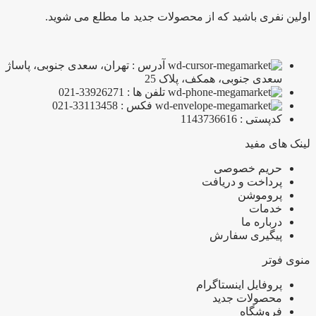
اولین نفری باشید که از محصولات جدید ما مطلع می شوید.
آدرس : تهران، سعدی جنوبی، پاساژ
سعدی جنوبی، همکف، پلاک 25
تلفن ها : 33926271-021
فکس : 33113458-021
کدپستی : 1143736616
لینک های مفید
حریم خصوصی
پرداخت و دریافت
پروموشن
خدمات
درباره ما
پیگیری سفارش
منوی فوتر
پروفایل اینستاگرام
محصولات جدید
فروشگاه