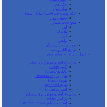
مک پمپ
بهار پمپ
الکتروپمپ ضد اسید (انتقال اسید)
پویش پمپ
منبع تحت فشار
امرا
هاماک
لیدو
واتس
پمپ کارواش خانگی
لوازم الکتروپمپ
دیزل ژنراتور و موتور برق
دیزل ژنراتور و موتور برق تکفاز
کوپر cooper
ولکانو Volcano
هیرو پاپر Heropower
هوندا Honda
هیوندا hyundai
استریم stream
دیزل ژنراتور و موتور برق سه فاز
پرکینز perkins
استنفورد پاور stanford power