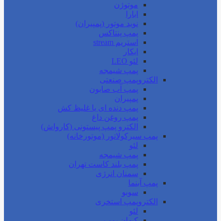
موتوژن
ابارا
نوید موتور (پمپیران)
پمپ پنتاکس
استریم stream
ایکار
لئو LEO
پمپ شیمجه
الکتروپمپ صنعتی
پمپ آب صابون
پمپیران
پمپ دنده ای یا غلیظ کش
پمپ روغن داغ
الکترو پمپ پیستونی (کارواش)
پمپ سیرکولاتور (موتورخانه)
لئو
پمپ شیمجه
پمپ بلند کاست تهران
سمنان انرژی
پمپ آبنما
سوبو
الکتروپمپ استخری
لئو
کیهان پمپ