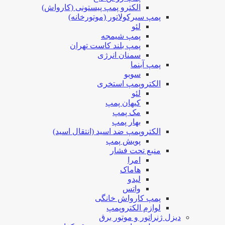
الکترو پمپ پیستونی (کارواش)
پمپ سیرکولاتور (موتورخانه)
لئو
پمپ شیمجه
پمپ بلند کاست تهران
سمنان انرژی
پمپ آبنما
سوبو
الکتروپمپ استخری
لئو
کیهان پمپ
مک پمپ
بهار پمپ
الکتروپمپ ضد اسید (انتقال اسید)
پویش پمپ
منبع تحت فشار
امرا
هاماک
لیدو
واتس
پمپ کارواش خانگی
لوازم الکتروپمپ
دیزل ژنراتور و موتور برق