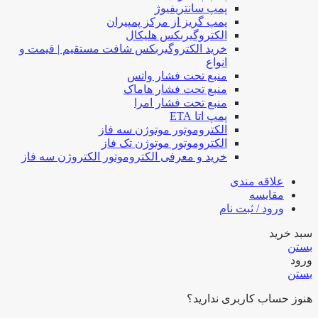
پمپ سانتریفیوژ
پمپ گریز از مرکز پمپیران
الکتروگیربکس هلیکال
خرید الکتروگیربکس شافت مستقیم | قیمت و
انواع
منبع تحت فشار واتس
منبع تحت فشار هاماک
منبع تحت فشار امرا
پمپ اتا ETA
الکتروموتور موتوژن سه فاز
الکتروموتور موتوژن تک فاز
خرید و معرفی الکتروموتور الکتروژن سه فاز
علاقه مندی
مقایسه
ورود / ثبت نام
سبد خرید
بستن
ورود
بستن
هنوز حساب کاربری ندارید؟