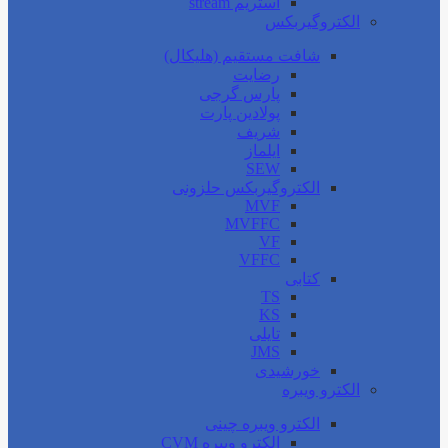
استریم stream
الکتروگیربکس
شافت مستقیم (هلیکال)
رضایت
پارس گرجی
پولادین پارت
شریف
ایلماز
SEW
الکتروگیربکس حلزونی
MVF
MVFFC
VF
VFFC
کتابی
TS
KS
تایلی
JMS
خورشیدی
الکترو ویبره
الکترو ویبره چینی
الکترو ویبره CVM