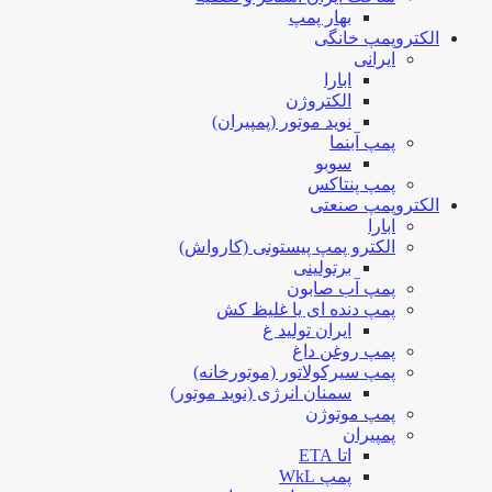
بهار پمپ
الکتروپمپ خانگی
ایرانی
ابارا
الکتروژن
نوید موتور (پمپیران)
پمپ آبنما
سوبو
پمپ پنتاکس
الکتروپمپ صنعتی
ابارا
الکترو پمپ پیستونی (کارواش)
برتولینی
پمپ آب صابون
پمپ دنده ای یا غلیظ کش
ایران تولید غ
پمپ روغن داغ
پمپ سیرکولاتور (موتورخانه)
سمنان انرژی (نوید موتور)
پمپ موتوژن
پمپیران
اتا ETA
پمپ WkL