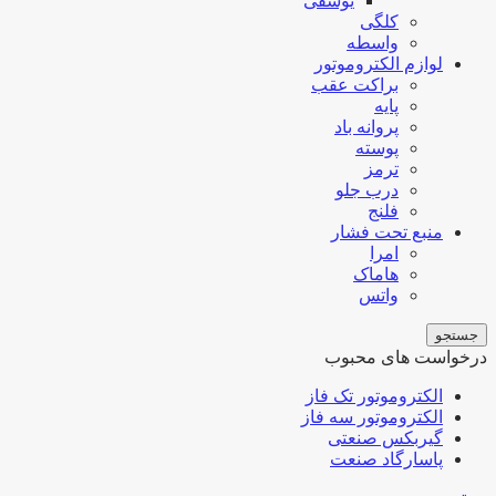
یوسفی
کلگی
واسطه
لوازم الکتروموتور
براکت عقب
پایه
پروانه باد
پوسته
ترمز
درب جلو
فلنج
منبع تحت فشار
امرا
هاماک
واتس
جستجو
درخواست های محبوب
الکتروموتور تک فاز
الکتروموتور سه فاز
گیربکس صنعتی
پاسارگاد صنعت