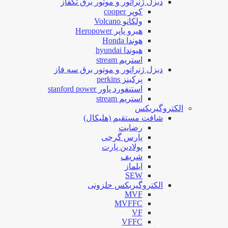
دیزل ژنراتور و موتور برق تکفاز
کوپر cooper
ولکانو Volcano
هیرو پاپر Heropower
هوندا Honda
هیوندا hyundai
استریم stream
دیزل ژنراتور و موتور برق سه فاز
پرکینز perkins
استنفورد پاور stanford power
استریم stream
الکتروگیربکس
شافت مستقیم (هلیکال)
رضایت
پارس گرجی
پولادین پارت
شریف
ایلماز
SEW
الکتروگیربکس حلزونی
MVF
MVFFC
VF
VFFC