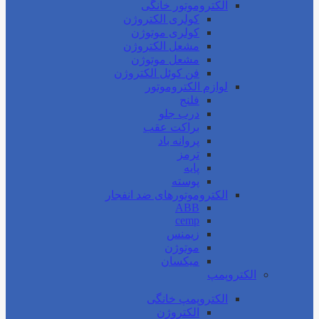
الکتروموتور خانگی
کولری الکتروژن
کولری موتوژن
مشعل الکتروژن
مشعل موتوژن
فن کوئل الکتروژن
لوازم الکتروموتور
فلنج
درب جلو
براکت عقب
پروانه باد
ترمز
پایه
پوسته
الکتروموتورهای ضد انفجار
ABB
cemp
زیمنس
موتوژن
میکسان
الکتروپمپ
الکتروپمپ خانگی
الکتروژن