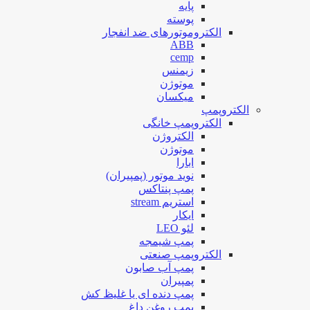
پایه
پوسته
الکتروموتورهای ضد انفجار
ABB
cemp
زیمنس
موتوژن
میکسان
الکتروپمپ
الکتروپمپ خانگی
الکتروژن
موتوژن
ابارا
نوید موتور (پمپیران)
پمپ پنتاکس
استریم stream
ایکار
لئو LEO
پمپ شیمجه
الکتروپمپ صنعتی
پمپ آب صابون
پمپیران
پمپ دنده ای یا غلیظ کش
پمپ روغن داغ