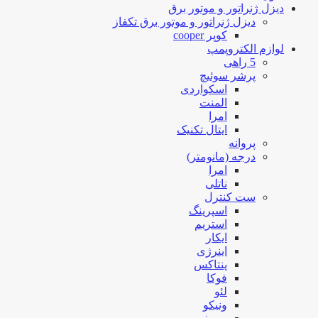
دیزل ژنراتور و موتور برق
دیزل ژنراتور و موتور برق تکفاز
کوپر cooper
لوازم الکتروپمپ
5 راهی
پرشر سوئیچ
اسکواردی
المنت
امرا
ایتال تکنیک
پروانه
درجه (مانومتر)
امرا
ناتلی
ست کنترل
اسپرینگ
استریم
ایکار
اینرژی
پنتاکس
فوکا
لئو
ونیکو