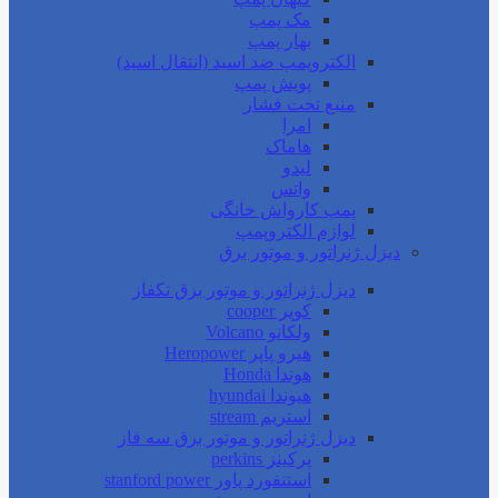
مک پمپ
بهار پمپ
الکتروپمپ ضد اسید (انتقال اسید)
پویش پمپ
منبع تحت فشار
امرا
هاماک
لیدو
واتس
پمپ کارواش خانگی
لوازم الکتروپمپ
دیزل ژنراتور و موتور برق
دیزل ژنراتور و موتور برق تکفاز
کوپر cooper
ولکانو Volcano
هیرو پاپر Heropower
هوندا Honda
هیوندا hyundai
استریم stream
دیزل ژنراتور و موتور برق سه فاز
پرکینز perkins
استنفورد پاور stanford power