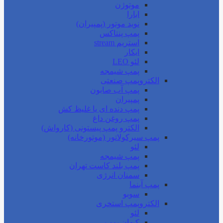
موتوژن
ابارا
نوید موتور (پمپیران)
پمپ پنتاکس
استریم stream
ایکار
لئو LEO
پمپ شیمجه
الکتروپمپ صنعتی
پمپ آب صابون
پمپیران
پمپ دنده ای یا غلیظ کش
پمپ روغن داغ
الکترو پمپ پیستونی (کارواش)
پمپ سیرکولاتور (موتورخانه)
لئو
پمپ شیمجه
پمپ بلند کاست تهران
سمنان انرژی
پمپ آبنما
سوبو
الکتروپمپ استخری
لئو
کیهان پمپ