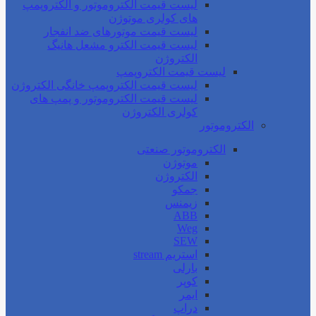
لیست قیمت الکتروموتور و الکتروپمپ
های کولری موتوژن
لیست قیمت موتورهای ضد انفجار
لیست قیمت الکترو مشعل هانیگ
الکتروژن
لیست قیمت الکتروپمپ
لیست قیمت الکتروپمپ خانگی الکتروژن
لیست قیمت الکتروموتور و پمپ های
کولری الکتروژن
الکتروموتور
الکتروموتور صنعتی
موتوژن
الکتروژن
جمکو
زیمنس
ABB
Weg
SEW
استریم stream
بارلی
کوپر
ایمر
دراپ