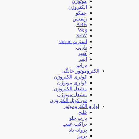
موتوژن
الکتروژن
جمکو
زیمنس
ABB
Weg
SEW
استریم stream
بارلی
کوپر
ایمر
دراپ
الکتروموتور خانگی
کولری الکتروژن
کولری موتوژن
مشعل الکتروژن
مشعل موتوژن
فن کوئل الکتروژن
لوازم الکتروموتور
فلنج
درب جلو
براکت عقب
پروانه باد
ترمز