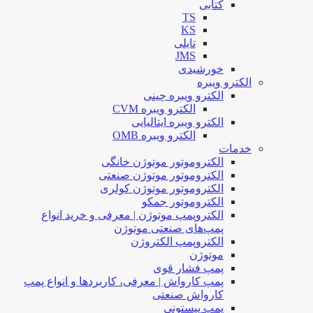
کتابی
TS
KS
تایلی
JMS
خورشیدی
الکترو ویبره
الکترو ویبره چینی
الکترو ویبره CVM
الکترو ویبره ایتالیایی
الکترو ویبره OMB
خدمات
الکتروموتور موتوژن خانگی
الکتروموتور موتوژن صنعتی
الکتروموتور موتوژن کولری
الکتروموتور جمکو
الکتروپمپ موتوژن | معرفی و خرید انواع
پمپ‌های صنعتی موتوژن
الکتروپمپ الکتروژن
موتوژن
پمپ فشار قوی
پمپ کارواش | معرفی، کاربردها و انواع پمپ
کارواش صنعتی
پمپ پیستونی