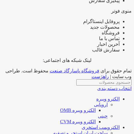
پیگیری سفارش
منوی فوتر
پروفایل اینستاگرام
محصولات جدید
فروشگاه
تماس با ما
آخرین اخبار
سفارش قالب
لینک شبکه های اجتماعی:
تمام حقوق برای
فروشگاه پاسارگاد صنعت
محفوظ است. طراحی
وب سایت |
راهژست
انتخاب دسته بندی
الکترو ویبره
اروپایی
الکترو ویبره OMB
چینی
الکترو ویبره CVM
الکتروپمپ استخری
ساخت ایران استخر و تصفیه