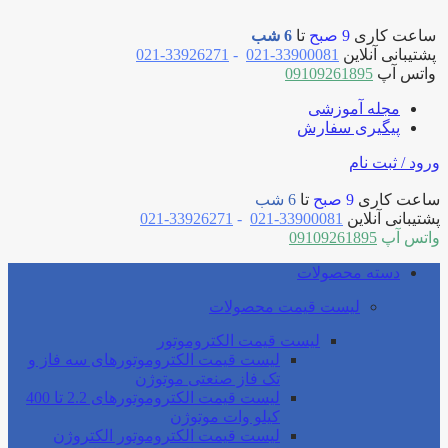
ساعت کاری
9 صبح
تا
6 شب
پشتیبانی آنلاین
33900081-021
-
33926271-021
واتس آپ
09109261895
مجله آموزشی
پیگیری سفارش
ورود / ثبت نام
ساعت کاری
9 صبح
تا
6 شب
پشتیبانی آنلاین
33900081-021
-
33926271-021
واتس آپ
09109261895
دسته محصولات
لیست قیمت محصولات
لیست قیمت الکتروموتور
لیست قیمت الکتروموتورهای سه فاز و
تک فاز صنعتی موتوژن
لیست قیمت الکتروموتورهای 2.2 تا 400
کیلو وات موتوژن
لیست قیمت الکتروموتور الکتروژن