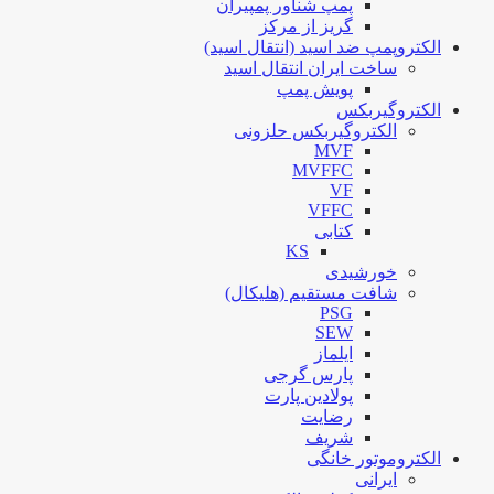
پمپ شناور پمپیران
گریز از مرکز
الکتروپمپ ضد اسید (انتقال اسید)
ساخت ایران انتقال اسید
پویش پمپ
الکتروگیربکس
الکتروگیربکس حلزونی
MVF
MVFFC
VF
VFFC
کتابی
KS
خورشیدی
شافت مستقیم (هلیکال)
PSG
SEW
ایلماز
پارس گرجی
پولادین پارت
رضایت
شریف
الکتروموتور خانگی
ایرانی