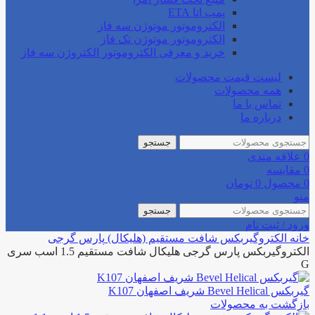
پمپ اتا ETA
الکتروموتور موتوژن سه فاز
الکتروموتور موتوژن تک فاز
خرید و معرفی الکتروموتور الکتروژن سه فاز
لیست قیمت محصولات
همه محصولات
تماس با ما
درباره ما
جستجو
0
علاقه مندی
0
مقایسه
0
محصول
0
تومان
منو
جستجو
ورود / ثبت نام
خانه
الکتروگیربکس
شافت مستقیم (هلیکال)
پارس گرجی
الکتروگیربکس پارس گرجی هلیکال شافت مستقیم 1.5 اسب سری
G
گیربکس Bevel Helical شریف اصفهان K107
بازگشت به محصولات