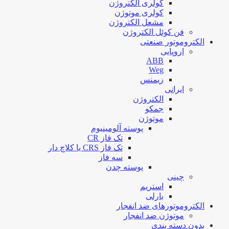
کولری الکتروژن
کولری موتوژن
مشعل الکتروژن
فن کوئل الکتروژن
الکتروموتور صنعتی
اروپایی
ABB
Weg
زیمنس
ایرانی
الکتروژن
جمکو
موتوژن
پوسته آلومینیوم
تک فاز CR
تک فاز CRS یا کلاچ دار
سه فاز
پوسته چدن
چینی
استریم
بارلی
الکتروموتورهای ضد انفجار
موتوژن ضد انفجار
بدون دسته بندی