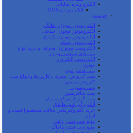
الکترو ویبره ایتالیایی
الکترو ویبره OMB
خدمات
الکتروموتور موتوژن خانگی
الکتروموتور موتوژن صنعتی
الکتروموتور موتوژن کولری
الکتروموتور جمکو
الکتروپمپ موتوژن | معرفی و خرید انواع
پمپ‌های صنعتی موتوژن
الکتروپمپ الکتروژن
موتوژن
پمپ فشار قوی
پمپ کارواش | معرفی، کاربردها و انواع پمپ
کارواش صنعتی
پمپ پیستونی
پمپ سانتریفیوژ
پمپ گریز از مرکز پمپیران
الکتروگیربکس هلیکال
خرید الکتروگیربکس شافت مستقیم | قیمت و
انواع
منبع تحت فشار واتس
منبع تحت فشار هاماک
منبع تحت فشار امرا