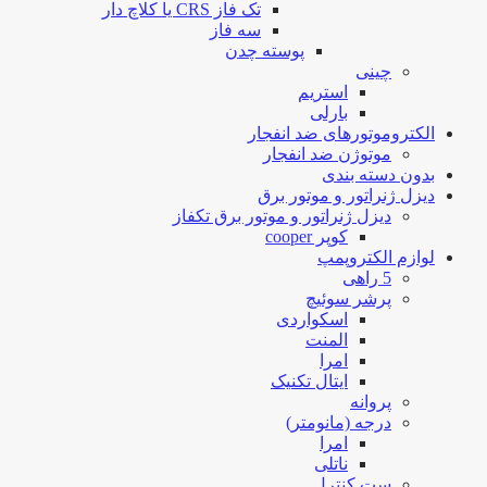
تک فاز CRS یا کلاچ دار
سه فاز
پوسته چدن
چینی
استریم
بارلی
الکتروموتورهای ضد انفجار
موتوژن ضد انفجار
بدون دسته بندی
دیزل ژنراتور و موتور برق
دیزل ژنراتور و موتور برق تکفاز
کوپر cooper
لوازم الکتروپمپ
5 راهی
پرشر سوئیچ
اسکواردی
المنت
امرا
ایتال تکنیک
پروانه
درجه (مانومتر)
امرا
ناتلی
ست کنترل