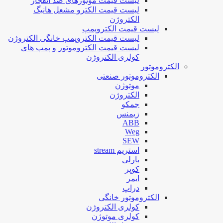
لیست قیمت موتورهای ضد انفجار
لیست قیمت الکترو مشعل هانیگ
الکتروژن
لیست قیمت الکتروپمپ
لیست قیمت الکتروپمپ خانگی الکتروژن
لیست قیمت الکتروموتور و پمپ های
کولری الکتروژن
الکتروموتور
الکتروموتور صنعتی
موتوژن
الکتروژن
جمکو
زیمنس
ABB
Weg
SEW
استریم stream
بارلی
کوپر
ایمر
دراپ
الکتروموتور خانگی
کولری الکتروژن
کولری موتوژن