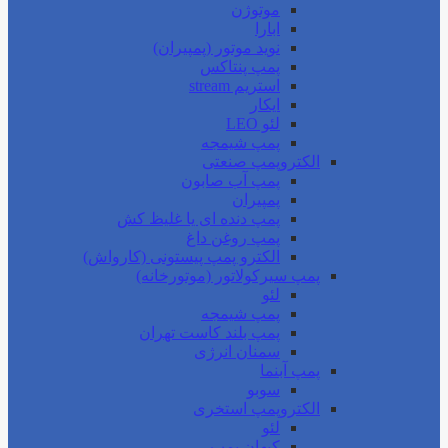
موتوژن
ابارا
نوید موتور (پمپیران)
پمپ پنتاکس
استریم stream
ایکار
لئو LEO
پمپ شیمجه
الکتروپمپ صنعتی
پمپ آب صابون
پمپیران
پمپ دنده ای یا غلیظ کش
پمپ روغن داغ
الکترو پمپ پیستونی (کارواش)
پمپ سیرکولاتور (موتورخانه)
لئو
پمپ شیمجه
پمپ بلند کاست تهران
سمنان انرژی
پمپ آبنما
سوبو
الکتروپمپ استخری
لئو
کیهان پمپ