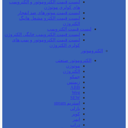
لیست قیمت الکتروموتور و الکتروپمپ
های کولری موتوژن
لیست قیمت موتورهای ضد انفجار
لیست قیمت الکترو مشعل هانیگ
الکتروژن
لیست قیمت الکتروپمپ
لیست قیمت الکتروپمپ خانگی الکتروژن
لیست قیمت الکتروموتور و پمپ های
کولری الکتروژن
الکتروموتور
الکتروموتور صنعتی
موتوژن
الکتروژن
جمکو
زیمنس
ABB
Weg
SEW
استریم stream
بارلی
کوپر
ایمر
دراپ