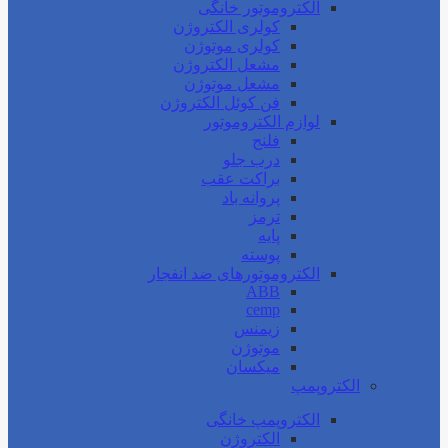
الکتروموتور خانگی
کولری الکتروژن
کولری موتوژن
مشعل الکتروژن
مشعل موتوژن
فن کوئل الکتروژن
لوازم الکتروموتور
فلنج
درب جلو
براکت عقب
پروانه باد
ترمز
پایه
پوسته
الکتروموتورهای ضد انفجار
ABB
cemp
زیمنس
موتوژن
میکسان
الکتروپمپ
الکتروپمپ خانگی
الکتروژن