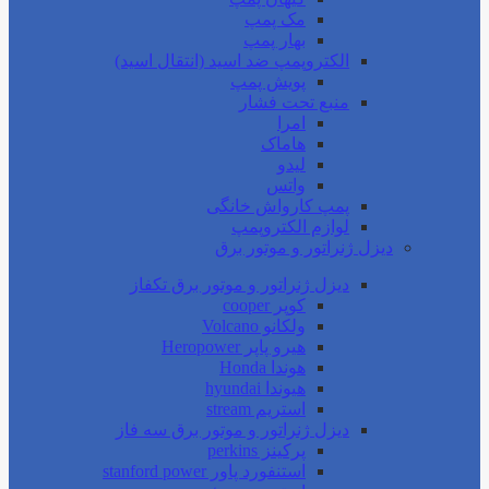
مک پمپ
بهار پمپ
الکتروپمپ ضد اسید (انتقال اسید)
پویش پمپ
منبع تحت فشار
امرا
هاماک
لیدو
واتس
پمپ کارواش خانگی
لوازم الکتروپمپ
دیزل ژنراتور و موتور برق
دیزل ژنراتور و موتور برق تکفاز
کوپر cooper
ولکانو Volcano
هیرو پاپر Heropower
هوندا Honda
هیوندا hyundai
استریم stream
دیزل ژنراتور و موتور برق سه فاز
پرکینز perkins
استنفورد پاور stanford power