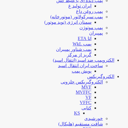
پمپ دنده ای یا غلیظ کش
ایران تولید غ
پمپ روغن داغ
پمپ سیرکولاتور (موتورخانه)
سمنان انرژی (نوید موتور)
پمپ موتوژن
پمپیران
اتا ETA
پمپ WkL
پمپ شناور پمپیران
گریز از مرکز
الکتروپمپ ضد اسید (انتقال اسید)
ساخت ایران انتقال اسید
پویش پمپ
الکتروگیربکس
الکتروگیربکس حلزونی
MVF
MVFFC
VF
VFFC
کتابی
KS
خورشیدی
شافت مستقیم (هلیکال)