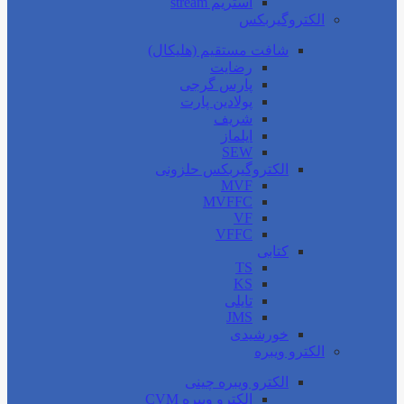
استریم stream
الکتروگیربکس
شافت مستقیم (هلیکال)
رضایت
پارس گرجی
پولادین پارت
شریف
ایلماز
SEW
الکتروگیربکس حلزونی
MVF
MVFFC
VF
VFFC
کتابی
TS
KS
تایلی
JMS
خورشیدی
الکترو ویبره
الکترو ویبره چینی
الکترو ویبره CVM