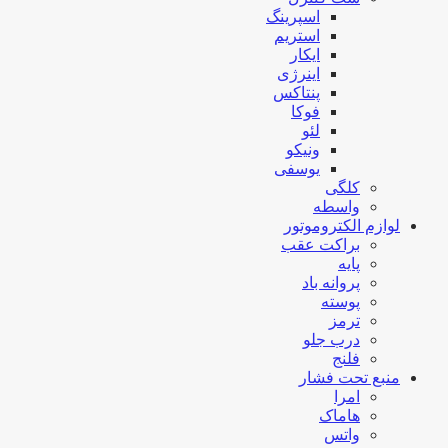
اسپرینگ
استریم
ایکار
اینرژی
پنتاکس
فوکا
لئو
ونیکو
یوسفی
کلگی
واسطه
لوازم الکتروموتور
براکت عقب
پایه
پروانه باد
پوسته
ترمز
درب جلو
فلنج
منبع تحت فشار
امرا
هاماک
واتس