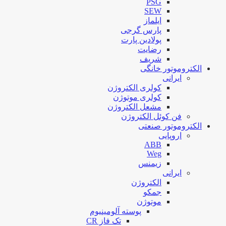
PSG
SEW
ایلماز
پارس گرجی
پولادین پارت
رضایت
شریف
الکتروموتور خانگی
ایرانی
کولری الکتروژن
کولری موتوژن
مشعل الکتروژن
فن کوئل الکتروژن
الکتروموتور صنعتی
اروپایی
ABB
Weg
زیمنس
ایرانی
الکتروژن
جمکو
موتوژن
پوسته آلومینیوم
تک فاز CR