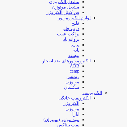
مشعل الکتروژن
مشعل موتوژن
فن کوئل الکتروژن
لوازم الکتروموتور
فلنج
درب جلو
براکت عقب
پروانه باد
ترمز
پایه
پوسته
الکتروموتورهای ضد انفجار
ABB
cemp
زیمنس
موتوژن
میکسان
الکتروپمپ
الکتروپمپ خانگی
الکتروژن
موتوژن
ابارا
نوید موتور (پمپیران)
پمپ پنتاکس