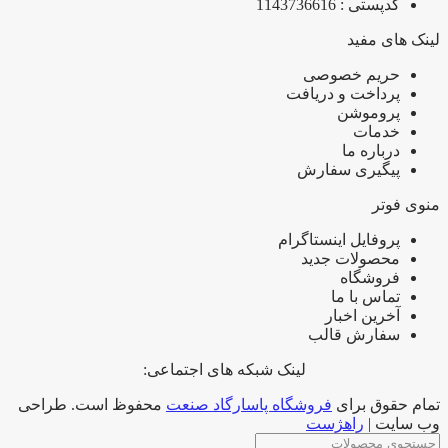
کدپستی : 1143736616
لینک های مفید
حریم خصوصی
پرداخت و دریافت
پروموشن
خدمات
درباره ما
پیگیری سفارش
منوی فوتر
پروفایل اینستاگرام
محصولات جدید
فروشگاه
تماس با ما
آخرین اخبار
سفارش قالب
لینک شبکه های اجتماعی:
تمام حقوق برای
فروشگاه پاسارگاد صنعت
محفوظ است. طراحی
وب سایت |
راهژست