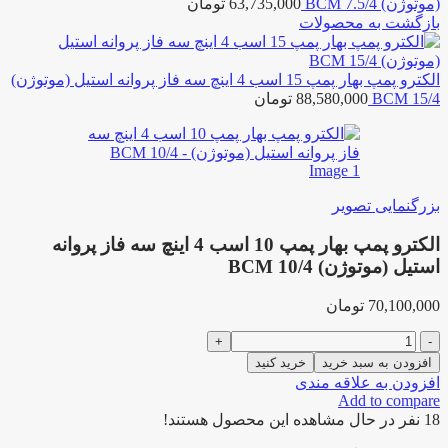
(موتوژن) BCM 7.5/4
63,735,000
تومان
بازگشت به محصولات
الکترو پمپ بهار پمپ 15 اسب 4 اینچ سه فاز پروانه استیل (موتوژن)
BCM 15/4
88,580,000
تومان
بزرگنمایی تصویر
الکترو پمپ بهار پمپ 10 اسب 4 اینچ سه فاز پروانه
استیل (موتوژن) BCM 10/4
70,100,000
تومان
الکترو
پمپ
افزودن به سبد خرید
خرید کنید
بهار
افزودن به علاقه مندی
پمپ
Add to compare
10
18
نفر در حال مشاهده این محصول هستند!
اسب