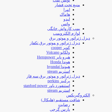
پویش پمپ
منبع تحت فشار
امرا
هاماک
لیدو
واتس
پمپ کارواش خانگی
لوازم الکتروپمپ
دیزل ژنراتور و موتور برق
دیزل ژنراتور و موتور برق تکفاز
کوپر cooper
ولکانو Volcano
هیرو پاپر Heropower
هوندا Honda
هیوندا hyundai
استریم stream
دیزل ژنراتور و موتور برق سه فاز
پرکینز perkins
استنفورد پاور stanford power
استریم stream
الکتروگیربکس
شافت مستقیم (هلیکال)
رضایت
پارس گرجی