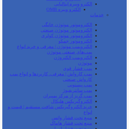
الکترو ویبره ایتالیایی
الکترو ویبره OMB
خدمات
الکتروموتور موتوژن خانگی
الکتروموتور موتوژن صنعتی
الکتروموتور موتوژن کولری
الکتروموتور جمکو
الکتروپمپ موتوژن | معرفی و خرید انواع
پمپ‌های صنعتی موتوژن
الکتروپمپ الکتروژن
موتوژن
پمپ فشار قوی
پمپ کارواش | معرفی، کاربردها و انواع پمپ
کارواش صنعتی
پمپ پیستونی
پمپ سانتریفیوژ
پمپ گریز از مرکز پمپیران
الکتروگیربکس هلیکال
خرید الکتروگیربکس شافت مستقیم | قیمت و
انواع
منبع تحت فشار واتس
منبع تحت فشار هاماک
منبع تحت فشار امرا