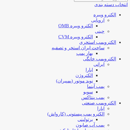
انتخاب دسته بندی
الکترو ویبره
اروپایی
الکترو ویبره OMB
چینی
الکترو ویبره CVM
الکتروپمپ استخری
ساخت ایران استخر و تصفیه
بهار پمپ
الکتروپمپ خانگی
ایرانی
ابارا
الکتروژن
نوید موتور (پمپیران)
پمپ آبنما
سوبو
پمپ پنتاکس
الکتروپمپ صنعتی
ابارا
الکترو پمپ پیستونی (کارواش)
برتولینی
پمپ آب صابون