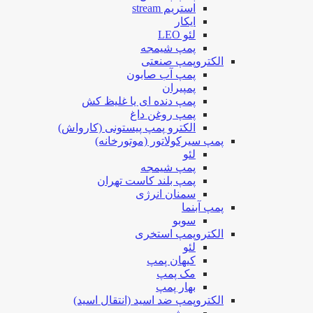
استریم stream
ایکار
لئو LEO
پمپ شیمجه
الکتروپمپ صنعتی
پمپ آب صابون
پمپیران
پمپ دنده ای یا غلیظ کش
پمپ روغن داغ
الکترو پمپ پیستونی (کارواش)
پمپ سیرکولاتور (موتورخانه)
لئو
پمپ شیمجه
پمپ بلند کاست تهران
سمنان انرژی
پمپ آبنما
سوبو
الکتروپمپ استخری
لئو
کیهان پمپ
مک پمپ
بهار پمپ
الکتروپمپ ضد اسید (انتقال اسید)