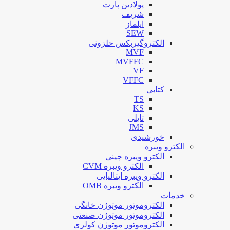
پولادین پارت
شریف
ایلماز
SEW
الکتروگیربکس حلزونی
MVF
MVFFC
VF
VFFC
کتابی
TS
KS
تایلی
JMS
خورشیدی
الکترو ویبره
الکترو ویبره چینی
الکترو ویبره CVM
الکترو ویبره ایتالیایی
الکترو ویبره OMB
خدمات
الکتروموتور موتوژن خانگی
الکتروموتور موتوژن صنعتی
الکتروموتور موتوژن کولری