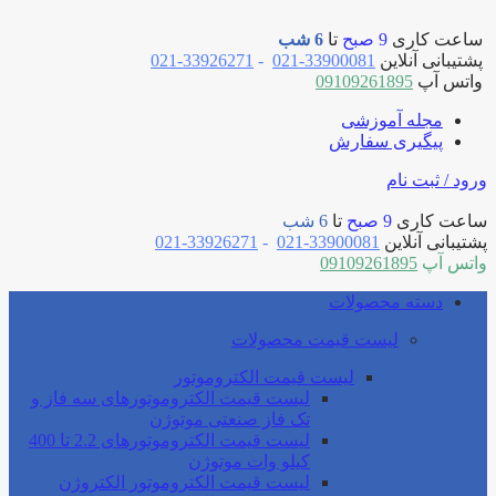
ساعت کاری
9 صبح
تا
6 شب
پشتیبانی آنلاین
33900081-021
-
33926271-021
واتس آپ
09109261895
مجله آموزشی
پیگیری سفارش
ورود / ثبت نام
ساعت کاری
9 صبح
تا
6 شب
پشتیبانی آنلاین
33900081-021
-
33926271-021
واتس آپ
09109261895
دسته محصولات
لیست قیمت محصولات
لیست قیمت الکتروموتور
لیست قیمت الکتروموتورهای سه فاز و
تک فاز صنعتی موتوژن
لیست قیمت الکتروموتورهای 2.2 تا 400
کیلو وات موتوژن
لیست قیمت الکتروموتور الکتروژن