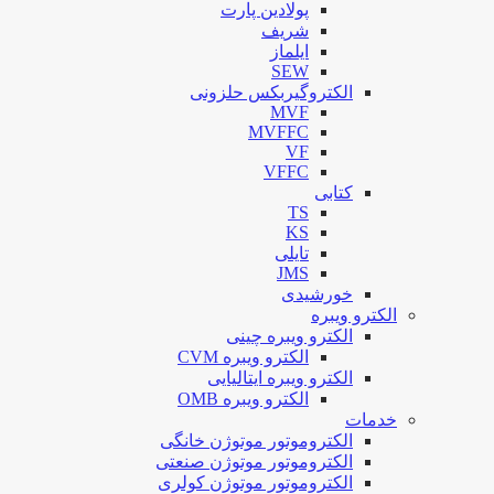
پولادین پارت
شریف
ایلماز
SEW
الکتروگیربکس حلزونی
MVF
MVFFC
VF
VFFC
کتابی
TS
KS
تایلی
JMS
خورشیدی
الکترو ویبره
الکترو ویبره چینی
الکترو ویبره CVM
الکترو ویبره ایتالیایی
الکترو ویبره OMB
خدمات
الکتروموتور موتوژن خانگی
الکتروموتور موتوژن صنعتی
الکتروموتور موتوژن کولری