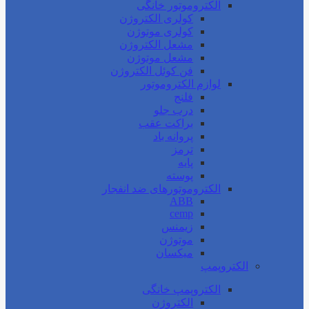
الکتروموتور خانگی
کولری الکتروژن
کولری موتوژن
مشعل الکتروژن
مشعل موتوژن
فن کوئل الکتروژن
لوازم الکتروموتور
فلنج
درب جلو
براکت عقب
پروانه باد
ترمز
پایه
پوسته
الکتروموتورهای ضد انفجار
ABB
cemp
زیمنس
موتوژن
میکسان
الکتروپمپ
الکتروپمپ خانگی
الکتروژن