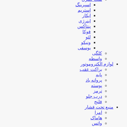
اسپرینگ
استریم
ایکار
اینرژی
پنتاکس
فوکا
لئو
ونیکو
یوسفی
کلگی
واسطه
لوازم الکتروموتور
براکت عقب
پایه
پروانه باد
پوسته
ترمز
درب جلو
فلنج
منبع تحت فشار
امرا
هاماک
واتس