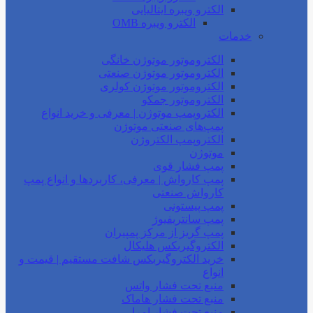
الکترو ویبره ایتالیایی
الکترو ویبره OMB
خدمات
الکتروموتور موتوژن خانگی
الکتروموتور موتوژن صنعتی
الکتروموتور موتوژن کولری
الکتروموتور جمکو
الکتروپمپ موتوژن | معرفی و خرید انواع
پمپ‌های صنعتی موتوژن
الکتروپمپ الکتروژن
موتوژن
پمپ فشار قوی
پمپ کارواش | معرفی، کاربردها و انواع پمپ
کارواش صنعتی
پمپ پیستونی
پمپ سانتریفیوژ
پمپ گریز از مرکز پمپیران
الکتروگیربکس هلیکال
خرید الکتروگیربکس شافت مستقیم | قیمت و
انواع
منبع تحت فشار واتس
منبع تحت فشار هاماک
منبع تحت فشار امرا