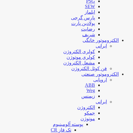
PSG
SEW
ایلماز
پارس گرجی
پولادین پارت
رضایت
شریف
الکتروموتور خانگی
ایرانی
کولری الکتروژن
کولری موتوژن
مشعل الکتروژن
فن کوئل الکتروژن
الکتروموتور صنعتی
اروپایی
ABB
Weg
زیمنس
ایرانی
الکتروژن
جمکو
موتوژن
پوسته آلومینیوم
تک فاز CR