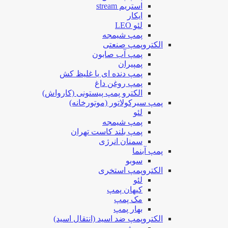
استریم stream
ایکار
لئو LEO
پمپ شیمجه
الکتروپمپ صنعتی
پمپ آب صابون
پمپیران
پمپ دنده ای یا غلیظ کش
پمپ روغن داغ
الکترو پمپ پیستونی (کارواش)
پمپ سیرکولاتور (موتورخانه)
لئو
پمپ شیمجه
پمپ بلند کاست تهران
سمنان انرژی
پمپ آبنما
سوبو
الکتروپمپ استخری
لئو
کیهان پمپ
مک پمپ
بهار پمپ
الکتروپمپ ضد اسید (انتقال اسید)