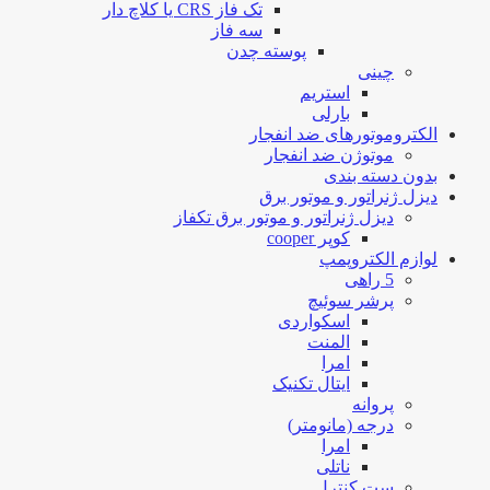
تک فاز CRS یا کلاچ دار
سه فاز
پوسته چدن
چینی
استریم
بارلی
الکتروموتورهای ضد انفجار
موتوژن ضد انفجار
بدون دسته بندی
دیزل ژنراتور و موتور برق
دیزل ژنراتور و موتور برق تکفاز
کوپر cooper
لوازم الکتروپمپ
5 راهی
پرشر سوئیچ
اسکواردی
المنت
امرا
ایتال تکنیک
پروانه
درجه (مانومتر)
امرا
ناتلی
ست کنترل