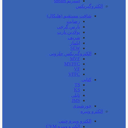
استریم stream
الکتروگیربکس
شافت مستقیم (هلیکال)
رضایت
پارس گرجی
پولادین پارت
شریف
ایلماز
SEW
الکتروگیربکس حلزونی
MVF
MVFFC
VF
VFFC
کتابی
TS
KS
تایلی
JMS
خورشیدی
الکترو ویبره
الکترو ویبره چینی
الکترو ویبره CVM