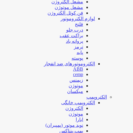
مشعل الکتروژن
مشعل موتوژن
فن کوئل الکتروژن
لوازم الکتروموتور
فلنج
درب جلو
براکت عقب
پروانه باد
ترمز
پایه
پوسته
الکتروموتورهای ضد انفجار
ABB
cemp
زیمنس
موتوژن
میکسان
الکتروپمپ
الکتروپمپ خانگی
الکتروژن
موتوژن
ابارا
نوید موتور (پمپیران)
پمپ پنتاکس