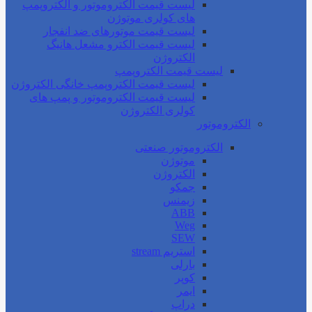
لیست قیمت الکتروموتور و الکتروپمپ
های کولری موتوژن
لیست قیمت موتورهای ضد انفجار
لیست قیمت الکترو مشعل هانیگ
الکتروژن
لیست قیمت الکتروپمپ
لیست قیمت الکتروپمپ خانگی الکتروژن
لیست قیمت الکتروموتور و پمپ های
کولری الکتروژن
الکتروموتور
الکتروموتور صنعتی
موتوژن
الکتروژن
جمکو
زیمنس
ABB
Weg
SEW
استریم stream
بارلی
کوپر
ایمر
دراپ