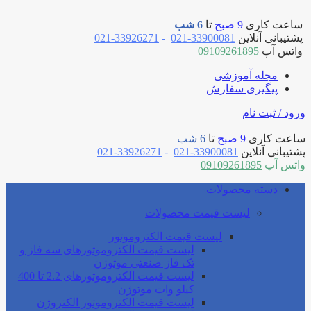
ساعت کاری
9 صبح
تا
6 شب
پشتیبانی آنلاین
33900081-021
-
33926271-021
واتس آپ
09109261895
مجله آموزشی
پیگیری سفارش
ورود / ثبت نام
ساعت کاری
9 صبح
تا
6 شب
پشتیبانی آنلاین
33900081-021
-
33926271-021
واتس آپ
09109261895
دسته محصولات
لیست قیمت محصولات
لیست قیمت الکتروموتور
لیست قیمت الکتروموتورهای سه فاز و
تک فاز صنعتی موتوژن
لیست قیمت الکتروموتورهای 2.2 تا 400
کیلو وات موتوژن
لیست قیمت الکتروموتور الکتروژن