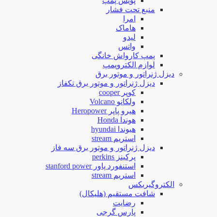
پویش پمپ
منبع تحت فشار
امرا
هاماک
لیدو
واتس
پمپ کارواش خانگی
لوازم الکتروپمپ
دیزل ژنراتور و موتور برق
دیزل ژنراتور و موتور برق تکفاز
کوپر cooper
ولکانو Volcano
هیرو پاپر Heropower
هوندا Honda
هیوندا hyundai
استریم stream
دیزل ژنراتور و موتور برق سه فاز
پرکینز perkins
استنفورد پاور stanford power
استریم stream
الکتروگیربکس
شافت مستقیم (هلیکال)
رضایت
پارس گرجی