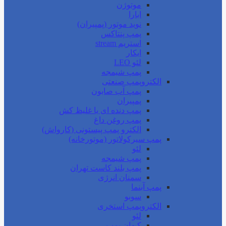
موتوژن
ابارا
نوید موتور (پمپیران)
پمپ پنتاکس
استریم stream
ایکار
لئو LEO
پمپ شیمجه
الکتروپمپ صنعتی
پمپ آب صابون
پمپیران
پمپ دنده ای یا غلیظ کش
پمپ روغن داغ
الکترو پمپ پیستونی (کارواش)
پمپ سیرکولاتور (موتورخانه)
لئو
پمپ شیمجه
پمپ بلند کاست تهران
سمنان انرژی
پمپ آبنما
سوبو
الکتروپمپ استخری
لئو
کیهان پمپ