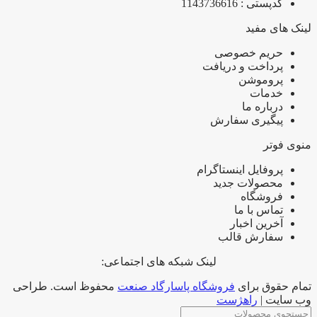
کدپستی : 1143736616
لینک های مفید
حریم خصوصی
پرداخت و دریافت
پروموشن
خدمات
درباره ما
پیگیری سفارش
منوی فوتر
پروفایل اینستاگرام
محصولات جدید
فروشگاه
تماس با ما
آخرین اخبار
سفارش قالب
لینک شبکه های اجتماعی:
تمام حقوق برای
فروشگاه پاسارگاد صنعت
محفوظ است. طراحی
وب سایت |
راهژست