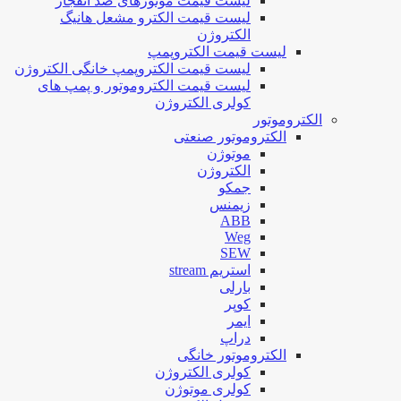
لیست قیمت موتورهای ضد انفجار
لیست قیمت الکترو مشعل هانیگ
الکتروژن
لیست قیمت الکتروپمپ
لیست قیمت الکتروپمپ خانگی الکتروژن
لیست قیمت الکتروموتور و پمپ های
کولری الکتروژن
الکتروموتور
الکتروموتور صنعتی
موتوژن
الکتروژن
جمکو
زیمنس
ABB
Weg
SEW
استریم stream
بارلی
کوپر
ایمر
دراپ
الکتروموتور خانگی
کولری الکتروژن
کولری موتوژن