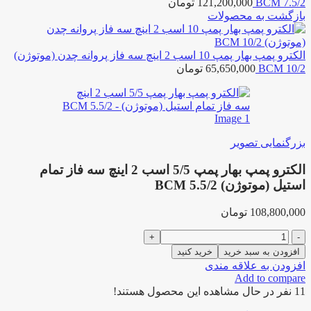
BCM 7.5/2
121,200,000
تومان
بازگشت به محصولات
الکترو پمپ بهار پمپ 10 اسب 2 اینچ سه فاز پروانه چدن (موتوژن)
BCM 10/2
65,650,000
تومان
بزرگنمایی تصویر
الکترو پمپ بهار پمپ 5/5 اسب 2 اینچ سه فاز تمام
استیل (موتوژن) BCM 5.5/2
108,800,000
تومان
الکترو
پمپ
افزودن به سبد خرید
خرید کنید
بهار
افزودن به علاقه مندی
پمپ
Add to compare
5/5
11
نفر در حال مشاهده این محصول هستند!
اسب