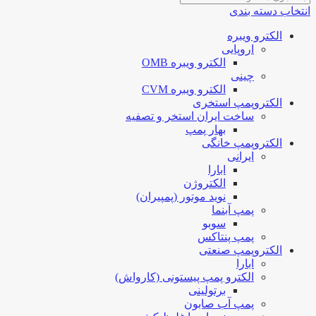
انتخاب دسته بندی
الکترو ویبره
اروپایی
الکترو ویبره OMB
چینی
الکترو ویبره CVM
الکتروپمپ استخری
ساخت ایران استخر و تصفیه
بهار پمپ
الکتروپمپ خانگی
ایرانی
ابارا
الکتروژن
نوید موتور (پمپیران)
پمپ آبنما
سوبو
پمپ پنتاکس
الکتروپمپ صنعتی
ابارا
الکترو پمپ پیستونی (کارواش)
برتولینی
پمپ آب صابون