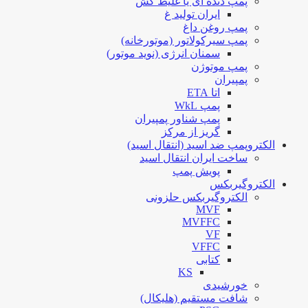
پمپ دنده ای یا غلیظ کش
ایران تولید غ
پمپ روغن داغ
پمپ سیرکولاتور (موتورخانه)
سمنان انرژی (نوید موتور)
پمپ موتوژن
پمپیران
اتا ETA
پمپ WkL
پمپ شناور پمپیران
گریز از مرکز
الکتروپمپ ضد اسید (انتقال اسید)
ساخت ایران انتقال اسید
پویش پمپ
الکتروگیربکس
الکتروگیربکس حلزونی
MVF
MVFFC
VF
VFFC
کتابی
KS
خورشیدی
شافت مستقیم (هلیکال)