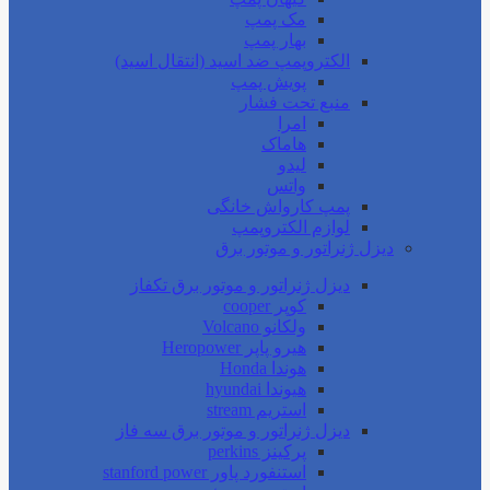
مک پمپ
بهار پمپ
الکتروپمپ ضد اسید (انتقال اسید)
پویش پمپ
منبع تحت فشار
امرا
هاماک
لیدو
واتس
پمپ کارواش خانگی
لوازم الکتروپمپ
دیزل ژنراتور و موتور برق
دیزل ژنراتور و موتور برق تکفاز
کوپر cooper
ولکانو Volcano
هیرو پاپر Heropower
هوندا Honda
هیوندا hyundai
استریم stream
دیزل ژنراتور و موتور برق سه فاز
پرکینز perkins
استنفورد پاور stanford power