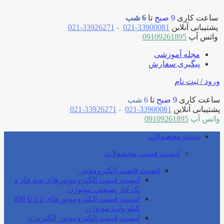
ساعت کاری
9 صبح
تا
6 شب
پشتیبانی آنلاین
33900081-021
-
33926271-021
واتس آپ
09109261895
مجله آموزشی
پیگیری سفارش
ورود / ثبت نام
ساعت کاری
9 صبح
تا
6 شب
پشتیبانی آنلاین
33900081-021
-
33926271-021
واتس آپ
09109261895
دسته محصولات
لیست قیمت محصولات
لیست قیمت الکتروموتور
لیست قیمت الکتروموتورهای سه فاز و
تک فاز صنعتی موتوژن
لیست قیمت الکتروموتورهای 2.2 تا 400
کیلو وات موتوژن
لیست قیمت الکتروموتور الکتروژن