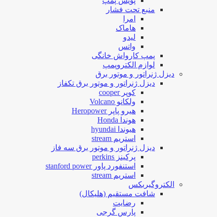
پویش پمپ
منبع تحت فشار
امرا
هاماک
لیدو
واتس
پمپ کارواش خانگی
لوازم الکتروپمپ
دیزل ژنراتور و موتور برق
دیزل ژنراتور و موتور برق تکفاز
کوپر cooper
ولکانو Volcano
هیرو پاپر Heropower
هوندا Honda
هیوندا hyundai
استریم stream
دیزل ژنراتور و موتور برق سه فاز
پرکینز perkins
استنفورد پاور stanford power
استریم stream
الکتروگیربکس
شافت مستقیم (هلیکال)
رضایت
پارس گرجی