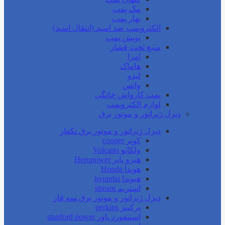
مک پمپ
بهار پمپ
الکتروپمپ ضد اسید (انتقال اسید)
پویش پمپ
منبع تحت فشار
امرا
هاماک
لیدو
واتس
پمپ کارواش خانگی
لوازم الکتروپمپ
دیزل ژنراتور و موتور برق
دیزل ژنراتور و موتور برق تکفاز
کوپر cooper
ولکانو Volcano
هیرو پاپر Heropower
هوندا Honda
هیوندا hyundai
استریم stream
دیزل ژنراتور و موتور برق سه فاز
پرکینز perkins
استنفورد پاور stanford power