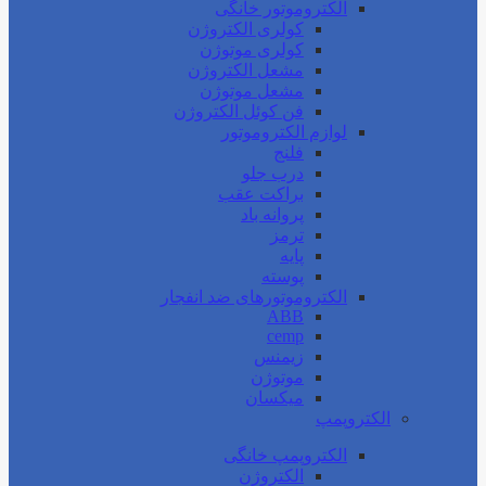
الکتروموتور خانگی
کولری الکتروژن
کولری موتوژن
مشعل الکتروژن
مشعل موتوژن
فن کوئل الکتروژن
لوازم الکتروموتور
فلنج
درب جلو
براکت عقب
پروانه باد
ترمز
پایه
پوسته
الکتروموتورهای ضد انفجار
ABB
cemp
زیمنس
موتوژن
میکسان
الکتروپمپ
الکتروپمپ خانگی
الکتروژن