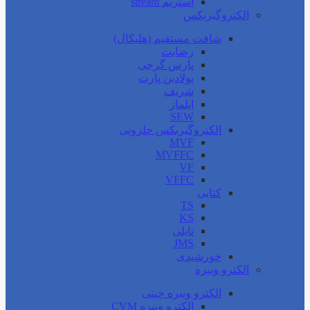
استریم stream
الکتروگیربکس
شافت مستقیم (هلیکال)
رضایت
پارس گرجی
پولادین پارت
شریف
ایلماز
SEW
الکتروگیربکس حلزونی
MVF
MVFFC
VF
VFFC
کتابی
TS
KS
تایلی
JMS
خورشیدی
الکترو ویبره
الکترو ویبره چینی
الکترو ویبره CVM