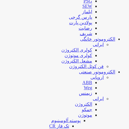
PSG
SEW
ایلماز
پارس گرجی
پولادین پارت
رضایت
شریف
الکتروموتور خانگی
ایرانی
کولری الکتروژن
کولری موتوژن
مشعل الکتروژن
فن کوئل الکتروژن
الکتروموتور صنعتی
اروپایی
ABB
Weg
زیمنس
ایرانی
الکتروژن
جمکو
موتوژن
پوسته آلومینیوم
تک فاز CR