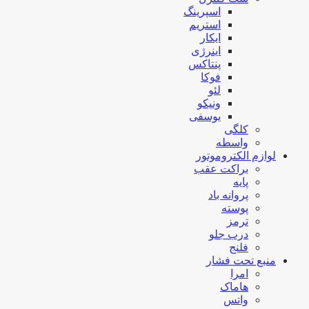
اسپرینگ
استریم
ایکار
اینرژی
پنتاکس
فوکا
لئو
ونیکو
یوسفی
کلگی
واسطه
لوازم الکتروموتور
براکت عقب
پایه
پروانه باد
پوسته
ترمز
درب جلو
فلنج
منبع تحت فشار
امرا
هاماک
واتس