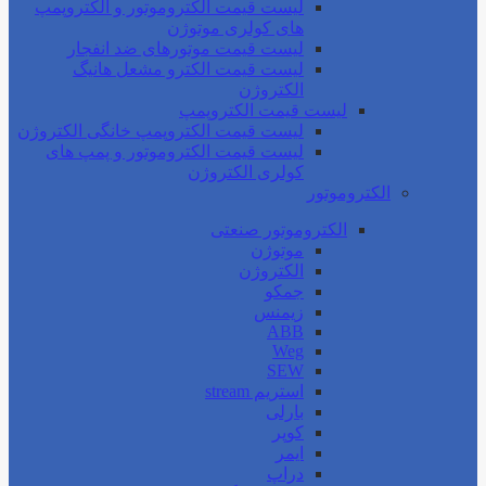
لیست قیمت الکتروموتور و الکتروپمپ
های کولری موتوژن
لیست قیمت موتورهای ضد انفجار
لیست قیمت الکترو مشعل هانیگ
الکتروژن
لیست قیمت الکتروپمپ
لیست قیمت الکتروپمپ خانگی الکتروژن
لیست قیمت الکتروموتور و پمپ های
کولری الکتروژن
الکتروموتور
الکتروموتور صنعتی
موتوژن
الکتروژن
جمکو
زیمنس
ABB
Weg
SEW
استریم stream
بارلی
کوپر
ایمر
دراپ