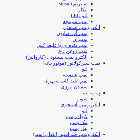
استریم stream
ایکار
لئو LEO
پمپ شیمجه
الکتروپمپ صنعتی
پمپ آب صابون
پمپیران
پمپ دنده ای یا غلیظ کش
پمپ روغن داغ
الکترو پمپ پیستونی (کارواش)
پمپ سیرکولاتور (موتورخانه)
لئو
پمپ شیمجه
پمپ بلند کاست تهران
سمنان انرژی
پمپ آبنما
سوبو
الکتروپمپ استخری
لئو
کیهان پمپ
مک پمپ
بهار پمپ
الکتروپمپ ضد اسید (انتقال اسید)