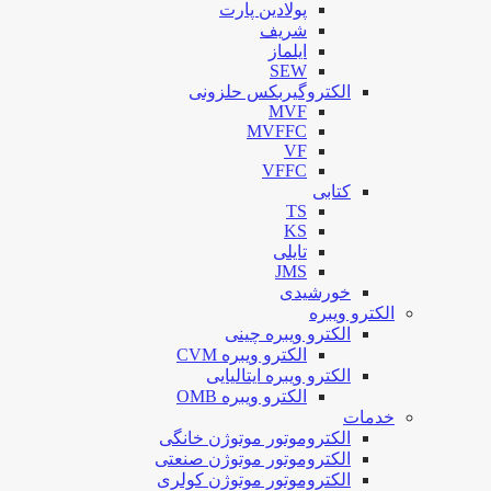
پولادین پارت
شریف
ایلماز
SEW
الکتروگیربکس حلزونی
MVF
MVFFC
VF
VFFC
کتابی
TS
KS
تایلی
JMS
خورشیدی
الکترو ویبره
الکترو ویبره چینی
الکترو ویبره CVM
الکترو ویبره ایتالیایی
الکترو ویبره OMB
خدمات
الکتروموتور موتوژن خانگی
الکتروموتور موتوژن صنعتی
الکتروموتور موتوژن کولری