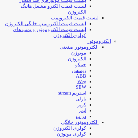
لیست قیمت موتورهای ضد انفجار
لیست قیمت الکترو مشعل هانیگ
الکتروژن
لیست قیمت الکتروپمپ
لیست قیمت الکتروپمپ خانگی الکتروژن
لیست قیمت الکتروموتور و پمپ های
کولری الکتروژن
الکتروموتور
الکتروموتور صنعتی
موتوژن
الکتروژن
جمکو
زیمنس
ABB
Weg
SEW
استریم stream
بارلی
کوپر
ایمر
دراپ
الکتروموتور خانگی
کولری الکتروژن
کولری موتوژن