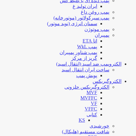
پمپ دنده ای یا غلیظ کش
ایران تولید غ
پمپ روغن داغ
پمپ سیرکولاتور (موتورخانه)
سمنان انرژی (نوید موتور)
پمپ موتوژن
پمپیران
اتا ETA
پمپ WkL
پمپ شناور پمپیران
گریز از مرکز
الکتروپمپ ضد اسید (انتقال اسید)
ساخت ایران انتقال اسید
پویش پمپ
الکتروگیربکس
الکتروگیربکس حلزونی
MVF
MVFFC
VF
VFFC
کتابی
KS
خورشیدی
شافت مستقیم (هلیکال)