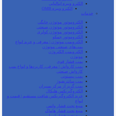
الکترو ویبره ایتالیایی
الکترو ویبره OMB
خدمات
الکتروموتور موتوژن خانگی
الکتروموتور موتوژن صنعتی
الکتروموتور موتوژن کولری
الکتروموتور جمکو
الکتروپمپ موتوژن | معرفی و خرید انواع
پمپ‌های صنعتی موتوژن
الکتروپمپ الکتروژن
موتوژن
پمپ فشار قوی
پمپ کارواش | معرفی، کاربردها و انواع پمپ
کارواش صنعتی
پمپ پیستونی
پمپ سانتریفیوژ
پمپ گریز از مرکز پمپیران
الکتروگیربکس هلیکال
خرید الکتروگیربکس شافت مستقیم | قیمت و
انواع
منبع تحت فشار واتس
منبع تحت فشار هاماک
منبع تحت فشار امرا