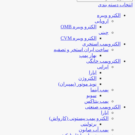
انتخاب دسته بندی
الکترو ویبره
اروپایی
الکترو ویبره OMB
چینی
الکترو ویبره CVM
الکتروپمپ استخری
ساخت ایران استخر و تصفیه
بهار پمپ
الکتروپمپ خانگی
ایرانی
ابارا
الکتروژن
نوید موتور (پمپیران)
پمپ آبنما
سوبو
پمپ پنتاکس
الکتروپمپ صنعتی
ابارا
الکترو پمپ پیستونی (کارواش)
برتولینی
پمپ آب صابون