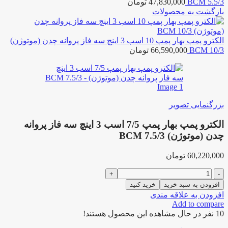
BCM 5.5/3
47,830,000
تومان
بازگشت به محصولات
الکترو پمپ بهار پمپ 10 اسب 3 اینچ سه فاز پروانه چدن (موتوژن)
BCM 10/3
66,590,000
تومان
بزرگنمایی تصویر
الکترو پمپ بهار پمپ 7/5 اسب 3 اینچ سه فاز پروانه
چدن (موتوژن) BCM 7.5/3
60,220,000
تومان
الکترو
پمپ
افزودن به سبد خرید
خرید کنید
بهار
افزودن به علاقه مندی
پمپ
Add to compare
7/5
10
نفر در حال مشاهده این محصول هستند!
اسب