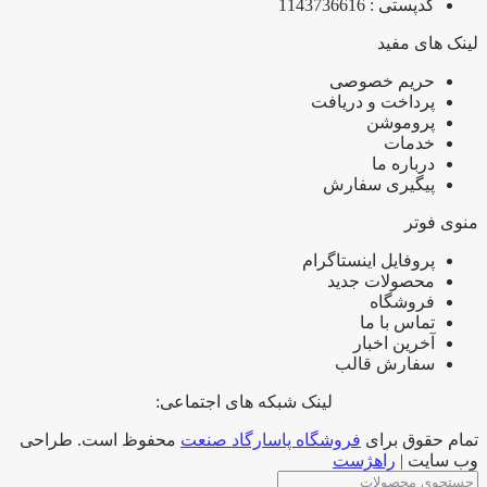
کدپستی : 1143736616
لینک های مفید
حریم خصوصی
پرداخت و دریافت
پروموشن
خدمات
درباره ما
پیگیری سفارش
منوی فوتر
پروفایل اینستاگرام
محصولات جدید
فروشگاه
تماس با ما
آخرین اخبار
سفارش قالب
لینک شبکه های اجتماعی:
تمام حقوق برای
فروشگاه پاسارگاد صنعت
محفوظ است. طراحی
وب سایت |
راهژست