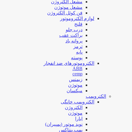
مشعل الکتروژن
مشعل موتوژن
فن کوئل الکتروژن
لوازم الکتروموتور
فلنج
درب جلو
براکت عقب
پروانه باد
ترمز
پایه
پوسته
الکتروموتورهای ضد انفجار
ABB
cemp
زیمنس
موتوژن
میکسان
الکتروپمپ
الکتروپمپ خانگی
الکتروژن
موتوژن
ابارا
نوید موتور (پمپیران)
پمپ پنتاکس