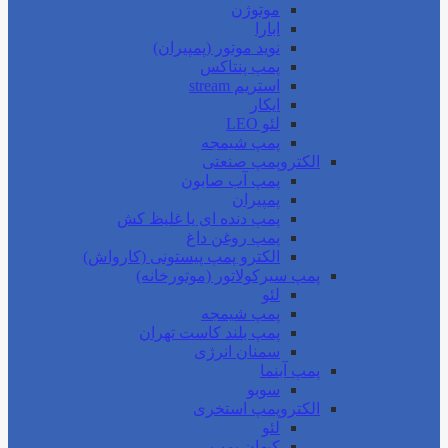
موتوژن
ابارا
نوید موتور (پمپیران)
پمپ پنتاکس
استریم stream
ایکار
لئو LEO
پمپ شیمجه
الکتروپمپ صنعتی
پمپ آب صابون
پمپیران
پمپ دنده ای یا غلیظ کش
پمپ روغن داغ
الکترو پمپ پیستونی (کارواش)
پمپ سیرکولاتور (موتورخانه)
لئو
پمپ شیمجه
پمپ بلند کاست تهران
سمنان انرژی
پمپ آبنما
سوبو
الکتروپمپ استخری
لئو
کیهان پمپ