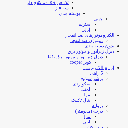
تک فاز CRS یا کلاچ دار
سه فاز
پوسته چدن
چینی
استریم
بارلی
الکتروموتورهای ضد انفجار
موتوژن ضد انفجار
بدون دسته بندی
دیزل ژنراتور و موتور برق
دیزل ژنراتور و موتور برق تکفاز
کوپر cooper
لوازم الکتروپمپ
5 راهی
پرشر سوئیچ
اسکواردی
المنت
امرا
ایتال تکنیک
پروانه
درجه (مانومتر)
امرا
ناتلی
ست کنترل