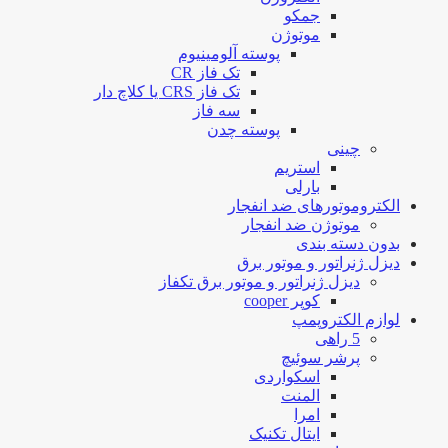
جمکو
موتوژن
پوسته آلومینیوم
تک فاز CR
تک فاز CRS یا کلاچ دار
سه فاز
پوسته چدن
چینی
استریم
بارلی
الکتروموتورهای ضد انفجار
موتوژن ضد انفجار
بدون دسته بندی
دیزل ژنراتور و موتور برق
دیزل ژنراتور و موتور برق تکفاز
کوپر cooper
لوازم الکتروپمپ
5 راهی
پرشر سوئیچ
اسکواردی
المنت
امرا
ایتال تکنیک