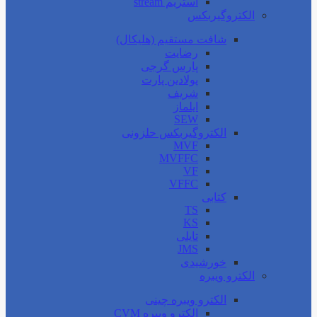
استریم stream
الکتروگیربکس
شافت مستقیم (هلیکال)
رضایت
پارس گرجی
پولادین پارت
شریف
ایلماز
SEW
الکتروگیربکس حلزونی
MVF
MVFFC
VF
VFFC
کتابی
TS
KS
تایلی
JMS
خورشیدی
الکترو ویبره
الکترو ویبره چینی
الکترو ویبره CVM