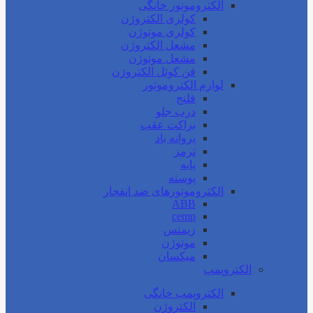
الکتروموتور خانگی
کولری الکتروژن
کولری موتوژن
مشعل الکتروژن
مشعل موتوژن
فن کوئل الکتروژن
لوازم الکتروموتور
فلنج
درب جلو
براکت عقب
پروانه باد
ترمز
پایه
پوسته
الکتروموتورهای ضد انفجار
ABB
cemp
زیمنس
موتوژن
میکسان
الکتروپمپ
الکتروپمپ خانگی
الکتروژن