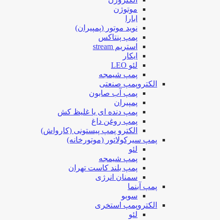
موتوژن
ابارا
نوید موتور (پمپیران)
پمپ پنتاکس
استریم stream
ایکار
لئو LEO
پمپ شیمجه
الکتروپمپ صنعتی
پمپ آب صابون
پمپیران
پمپ دنده ای یا غلیظ کش
پمپ روغن داغ
الکترو پمپ پیستونی (کارواش)
پمپ سیرکولاتور (موتورخانه)
لئو
پمپ شیمجه
پمپ بلند کاست تهران
سمنان انرژی
پمپ آبنما
سوبو
الکتروپمپ استخری
لئو