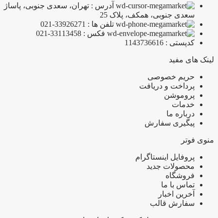
آدرس : تهران، سعدی جنوبی، پاساژ
سعدی جنوبی، همکف، پلاک 25
تلفن ها : 33926271-021
فکس : 33113458-021
کدپستی : 1143736616
لینک های مفید
حریم خصوصی
پرداخت و دریافت
پروموشن
خدمات
درباره ما
پیگیری سفارش
منوی فوتر
پروفایل اینستاگرام
محصولات جدید
فروشگاه
تماس با ما
آخرین اخبار
سفارش قالب