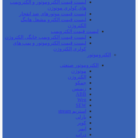
لیست قیمت الکتروموتور و الکتروپمپ
های کولری موتوژن
لیست قیمت موتورهای ضد انفجار
لیست قیمت الکترو مشعل هانیگ
الکتروژن
لیست قیمت الکتروپمپ
لیست قیمت الکتروپمپ خانگی الکتروژن
لیست قیمت الکتروموتور و پمپ های
کولری الکتروژن
الکتروموتور
الکتروموتور صنعتی
موتوژن
الکتروژن
جمکو
زیمنس
ABB
Weg
SEW
استریم stream
بارلی
کوپر
ایمر
دراپ