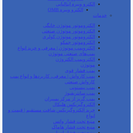
الکترو ویبره ایتالیایی
الکترو ویبره OMB
خدمات
الکتروموتور موتوژن خانگی
الکتروموتور موتوژن صنعتی
الکتروموتور موتوژن کولری
الکتروموتور جمکو
الکتروپمپ موتوژن | معرفی و خرید انواع
پمپ‌های صنعتی موتوژن
الکتروپمپ الکتروژن
موتوژن
پمپ فشار قوی
پمپ کارواش | معرفی، کاربردها و انواع پمپ
کارواش صنعتی
پمپ پیستونی
پمپ سانتریفیوژ
پمپ گریز از مرکز پمپیران
الکتروگیربکس هلیکال
خرید الکتروگیربکس شافت مستقیم | قیمت و
انواع
منبع تحت فشار واتس
منبع تحت فشار هاماک
منبع تحت فشار امرا