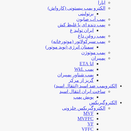
ابارا
الکترو پمپ پیستونی (کارواش)
برتولینی
پمپ آب صابون
پمپ دنده ای یا غلیظ کش
ایران تولید غ
پمپ روغن داغ
پمپ سیرکولاتور (موتورخانه)
سمنان انرژی (نوید موتور)
پمپ موتوژن
پمپیران
اتا ETA
پمپ WkL
پمپ شناور پمپیران
گریز از مرکز
الکتروپمپ ضد اسید (انتقال اسید)
ساخت ایران انتقال اسید
پویش پمپ
الکتروگیربکس
الکتروگیربکس حلزونی
MVF
MVFFC
VF
VFFC