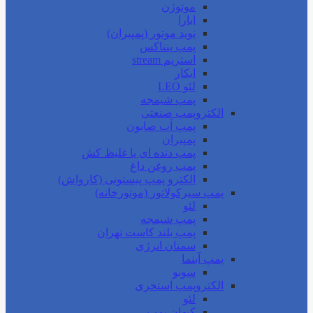
موتوژن
ابارا
نوید موتور (پمپیران)
پمپ پنتاکس
استریم stream
ایکار
لئو LEO
پمپ شیمجه
الکتروپمپ صنعتی
پمپ آب صابون
پمپیران
پمپ دنده ای یا غلیظ کش
پمپ روغن داغ
الکترو پمپ پیستونی (کارواش)
پمپ سیرکولاتور (موتورخانه)
لئو
پمپ شیمجه
پمپ بلند کاست تهران
سمنان انرژی
پمپ آبنما
سوبو
الکتروپمپ استخری
لئو
کیهان پمپ