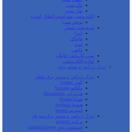
مک پمپ
بهار پمپ
الکتروپمپ ضد اسید (انتقال اسید)
پویش پمپ
منبع تحت فشار
امرا
هاماک
لیدو
واتس
پمپ کارواش خانگی
لوازم الکتروپمپ
دیزل ژنراتور و موتور برق
دیزل ژنراتور و موتور برق تکفاز
کوپر cooper
ولکانو Volcano
هیرو پاپر Heropower
هوندا Honda
هیوندا hyundai
استریم stream
دیزل ژنراتور و موتور برق سه فاز
پرکینز perkins
استنفورد پاور stanford power