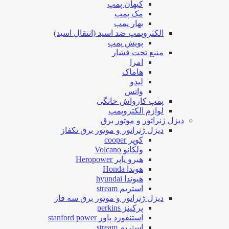
کیهان پمپ
مک پمپ
بهار پمپ
الکتروپمپ ضد اسید (انتقال اسید)
پویش پمپ
منبع تحت فشار
امرا
هاماک
لیدو
واتس
پمپ کارواش خانگی
لوازم الکتروپمپ
دیزل ژنراتور و موتور برق
دیزل ژنراتور و موتور برق تکفاز
کوپر cooper
ولکانو Volcano
هیرو پاپر Heropower
هوندا Honda
هیوندا hyundai
استریم stream
دیزل ژنراتور و موتور برق سه فاز
پرکینز perkins
استنفورد پاور stanford power
استریم stream