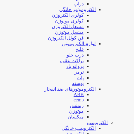
دراپ
الکتروموتور خانگی
کولری الکتروژن
کولری موتوژن
مشعل الکتروژن
مشعل موتوژن
فن کوئل الکتروژن
لوازم الکتروموتور
فلنج
درب جلو
براکت عقب
پروانه باد
ترمز
پایه
پوسته
الکتروموتورهای ضد انفجار
ABB
cemp
زیمنس
موتوژن
میکسان
الکتروپمپ
الکتروپمپ خانگی
الکتروژن