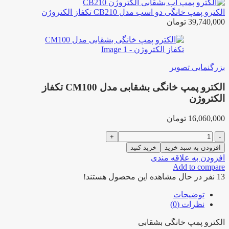
الکترو پمپ خانگی دو اسب مدل CB210 تکفاز الکتروژن
39,740,000
تومان
بزرگنمایی تصویر
الکترو پمپ خانگی بشقابی مدل CM100 تکفاز
الکتروژن
16,060,000
تومان
الکترو
پمپ
افزودن به سبد خرید
خرید کنید
خانگی
افزودن به علاقه مندی
بشقابی
Add to compare
مدل
13
نفر در حال مشاهده این محصول هستند!
CM100
تکفاز
توضیحات
الکتروژن
نظرات (0)
عدد
الکترو پمپ خانگی بشقابی