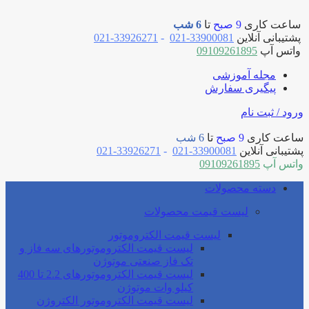
ساعت کاری
9 صبح
تا
6 شب
پشتیبانی آنلاین
33900081-021
-
33926271-021
واتس آپ
09109261895
مجله آموزشی
پیگیری سفارش
ورود / ثبت نام
ساعت کاری
9 صبح
تا
6 شب
پشتیبانی آنلاین
33900081-021
-
33926271-021
واتس آپ
09109261895
دسته محصولات
لیست قیمت محصولات
لیست قیمت الکتروموتور
لیست قیمت الکتروموتورهای سه فاز و
تک فاز صنعتی موتوژن
لیست قیمت الکتروموتورهای 2.2 تا 400
کیلو وات موتوژن
لیست قیمت الکتروموتور الکتروژن