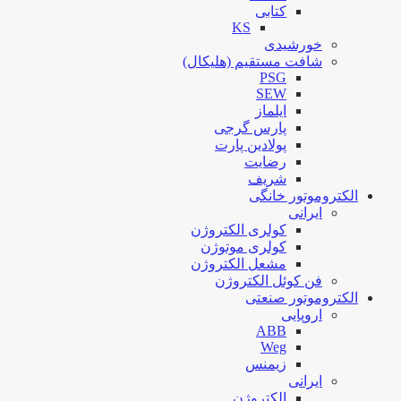
کتابی
KS
خورشیدی
شافت مستقیم (هلیکال)
PSG
SEW
ایلماز
پارس گرجی
پولادین پارت
رضایت
شریف
الکتروموتور خانگی
ایرانی
کولری الکتروژن
کولری موتوژن
مشعل الکتروژن
فن کوئل الکتروژن
الکتروموتور صنعتی
اروپایی
ABB
Weg
زیمنس
ایرانی
الکتروژن