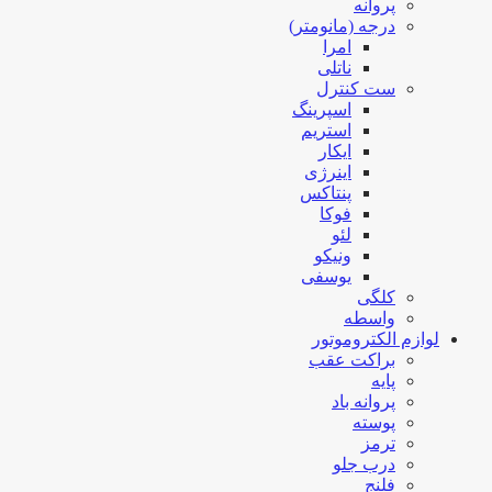
پروانه
درجه (مانومتر)
امرا
ناتلی
ست کنترل
اسپرینگ
استریم
ایکار
اینرژی
پنتاکس
فوکا
لئو
ونیکو
یوسفی
کلگی
واسطه
لوازم الکتروموتور
براکت عقب
پایه
پروانه باد
پوسته
ترمز
درب جلو
فلنج