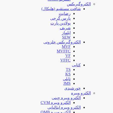
الکتروگیربکس
شافت مستقیم (هلیکال)
رضایت
پارس گرجی
پولادین پارت
شریف
ایلماز
SEW
الکتروگیربکس حلزونی
MVF
MVFFC
VF
VFFC
کتابی
TS
KS
تایلی
JMS
خورشیدی
الکترو ویبره
الکترو ویبره چینی
الکترو ویبره CVM
الکترو ویبره ایتالیایی
الکترو ویبره OMB