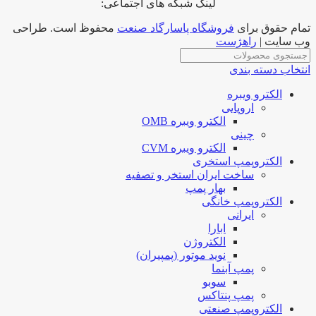
لینک شبکه های اجتماعی:
تمام حقوق برای
فروشگاه پاسارگاد صنعت
محفوظ است. طراحی
وب سایت |
راهژست
انتخاب دسته بندی
الکترو ویبره
اروپایی
الکترو ویبره OMB
چینی
الکترو ویبره CVM
الکتروپمپ استخری
ساخت ایران استخر و تصفیه
بهار پمپ
الکتروپمپ خانگی
ایرانی
ابارا
الکتروژن
نوید موتور (پمپیران)
پمپ آبنما
سوبو
پمپ پنتاکس
الکتروپمپ صنعتی