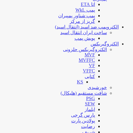
اتا ETA
پمپ WkL
پمپ شناور پمپیران
گریز از مرکز
الکتروپمپ ضد اسید (انتقال اسید)
ساخت ایران انتقال اسید
پویش پمپ
الکتروگیربکس
الکتروگیربکس حلزونی
MVF
MVFFC
VF
VFFC
کتابی
KS
خورشیدی
شافت مستقیم (هلیکال)
PSG
SEW
ایلماز
پارس گرجی
پولادین پارت
رضایت
شریف