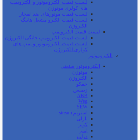
لیست قیمت الکتروموتور و الکتروپمپ
های کولری موتوژن
لیست قیمت موتورهای ضد انفجار
لیست قیمت الکترو مشعل هانیگ
الکتروژن
لیست قیمت الکتروپمپ
لیست قیمت الکتروپمپ خانگی الکتروژن
لیست قیمت الکتروموتور و پمپ های
کولری الکتروژن
الکتروموتور
الکتروموتور صنعتی
موتوژن
الکتروژن
جمکو
زیمنس
ABB
Weg
SEW
استریم stream
بارلی
کوپر
ایمر
دراپ