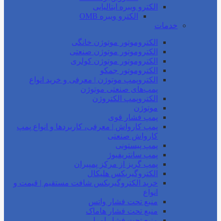
الکترو ویبره ایتالیایی
الکترو ویبره OMB
خدمات
الکتروموتور موتوژن خانگی
الکتروموتور موتوژن صنعتی
الکتروموتور موتوژن کولری
الکتروموتور جمکو
الکتروپمپ موتوژن | معرفی و خرید انواع
پمپ‌های صنعتی موتوژن
الکتروپمپ الکتروژن
موتوژن
پمپ فشار قوی
پمپ کارواش | معرفی، کاربردها و انواع پمپ
کارواش صنعتی
پمپ پیستونی
پمپ سانتریفیوژ
پمپ گریز از مرکز پمپیران
الکتروگیربکس هلیکال
خرید الکتروگیربکس شافت مستقیم | قیمت و
انواع
منبع تحت فشار واتس
منبع تحت فشار هاماک
منبع تحت فشار امرا