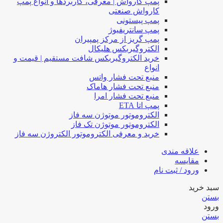
پمپ کارواش | معرفی، کاربردها و انواع پمپ
کارواش صنعتی
پمپ پیستونی
پمپ سانتریفیوژ
پمپ گریز از مرکز پمپیران
الکتروگیربکس هلیکال
خرید الکتروگیربکس شافت مستقیم | قیمت و
انواع
منبع تحت فشار واتس
منبع تحت فشار هاماک
منبع تحت فشار امرا
پمپ اتا ETA
الکتروموتور موتوژن سه فاز
الکتروموتور موتوژن تک فاز
خرید و معرفی الکتروموتور الکتروژن سه فاز
علاقه مندی
مقایسه
ورود / ثبت نام
سبد خرید
بستن
ورود
بستن