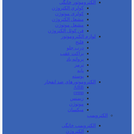
الکتروموتور خانگی
کولری الکتروژن
کولری موتوژن
مشعل الکتروژن
مشعل موتوژن
فن کوئل الکتروژن
لوازم الکتروموتور
فلنج
درب جلو
براکت عقب
پروانه باد
ترمز
پایه
پوسته
الکتروموتورهای ضد انفجار
ABB
cemp
زیمنس
موتوژن
میکسان
الکتروپمپ
الکتروپمپ خانگی
الکتروژن