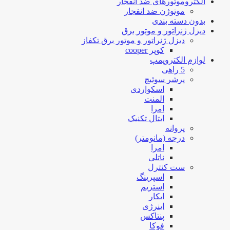
الکتروموتورهای ضد انفجار
موتوژن ضد انفجار
بدون دسته بندی
دیزل ژنراتور و موتور برق
دیزل ژنراتور و موتور برق تکفاز
کوپر cooper
لوازم الکتروپمپ
5 راهی
پرشر سوئیچ
اسکواردی
المنت
امرا
ایتال تکنیک
پروانه
درجه (مانومتر)
امرا
ناتلی
ست کنترل
اسپرینگ
استریم
ایکار
اینرژی
پنتاکس
فوکا