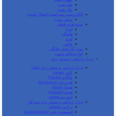
مک پمپ
بهار پمپ
الکتروپمپ ضد اسید (انتقال اسید)
پویش پمپ
منبع تحت فشار
امرا
هاماک
لیدو
واتس
پمپ کارواش خانگی
لوازم الکتروپمپ
دیزل ژنراتور و موتور برق
دیزل ژنراتور و موتور برق تکفاز
کوپر cooper
ولکانو Volcano
هیرو پاپر Heropower
هوندا Honda
هیوندا hyundai
استریم stream
دیزل ژنراتور و موتور برق سه فاز
پرکینز perkins
استنفورد پاور stanford power