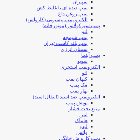
پمپیران
پمپ دنده ای یا غلیظ کش
پمپ روغن داغ
الکترو پمپ پیستونی (کارواش)
پمپ سیرکولاتور (موتورخانه)
لئو
پمپ شیمجه
پمپ بلند کاست تهران
سمنان انرژی
پمپ آبنما
سوبو
الکتروپمپ استخری
لئو
کیهان پمپ
مک پمپ
بهار پمپ
الکتروپمپ ضد اسید (انتقال اسید)
پویش پمپ
منبع تحت فشار
امرا
هاماک
لیدو
واتس
پمپ کارواش خانگی