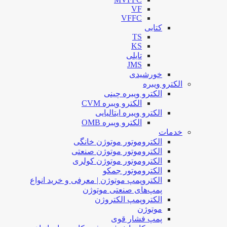
VF
VFFC
کتابی
TS
KS
تایلی
JMS
خورشیدی
الکترو ویبره
الکترو ویبره چینی
الکترو ویبره CVM
الکترو ویبره ایتالیایی
الکترو ویبره OMB
خدمات
الکتروموتور موتوژن خانگی
الکتروموتور موتوژن صنعتی
الکتروموتور موتوژن کولری
الکتروموتور جمکو
الکتروپمپ موتوژن | معرفی و خرید انواع
پمپ‌های صنعتی موتوژن
الکتروپمپ الکتروژن
موتوژن
پمپ فشار قوی