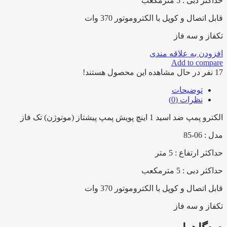
حداکثر دبی : 5 مترمکعب
(موتوژن)
تک
قابل اتصال و کوپل با الکتروموتور 370 وات
فاز
عدد
تکفاز و سه فاز
افزودن به علاقه مندی
Add to compare
17
نفر در حال مشاهده این محصول هستند!
توضیحات
نظرات (0)
الکترو پمپ ضد اسید 1 اینچ پویش پمپ پیشتاز (موتوژن) تک فاز
مدل : 06-85
حداکثر ارتفاع : 5 متر
حداکثر دبی : 5 مترمکعب
قابل اتصال و کوپل با الکتروموتور 370 وات
تکفاز و سه فاز