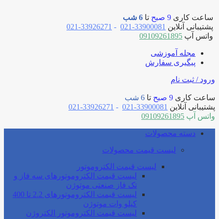
ساعت کاری
9 صبح
تا
6 شب
پشتیبانی آنلاین
33900081-021
-
33926271-021
واتس آپ
09109261895
مجله آموزشی
پیگیری سفارش
ورود / ثبت نام
ساعت کاری
9 صبح
تا
6 شب
پشتیبانی آنلاین
33900081-021
-
33926271-021
واتس آپ
09109261895
دسته محصولات
لیست قیمت محصولات
لیست قیمت الکتروموتور
لیست قیمت الکتروموتورهای سه فاز و
تک فاز صنعتی موتوژن
لیست قیمت الکتروموتورهای 2.2 تا 400
کیلو وات موتوژن
لیست قیمت الکتروموتور الکتروژن