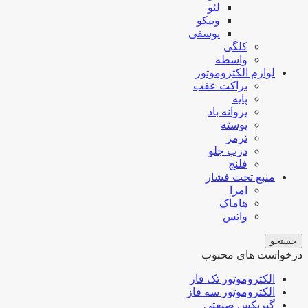
لئو
ونیکو
یوسفی
کلگی
واسطه
لوازم الکتروموتور
براکت عقب
پایه
پروانه باد
پوسته
ترمز
درب جلو
فلنج
منبع تحت فشار
امرا
هاماک
واتس
جستجو
درخواست های محبوب
الکتروموتور تک فاز
الکتروموتور سه فاز
گیربکس صنعتی