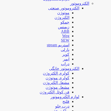
الکتروموتور
الکتروموتور صنعتی
موتوژن
الکتروژن
جمکو
زیمنس
ABB
Weg
SEW
استریم stream
بارلی
کوپر
ایمر
دراپ
الکتروموتور خانگی
کولری الکتروژن
کولری موتوژن
مشعل الکتروژن
مشعل موتوژن
فن کوئل الکتروژن
لوازم الکتروموتور
فلنج
درب جلو
براکت عقب