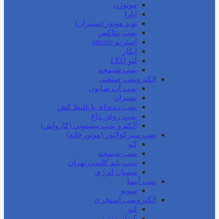
موتوژن
ابارا
نوید موتور (پمپیران)
پمپ پنتاکس
استریم stream
ایکار
لئو LEO
پمپ شیمجه
الکتروپمپ صنعتی
پمپ آب صابون
پمپیران
پمپ دنده ای یا غلیظ کش
پمپ روغن داغ
الکترو پمپ پیستونی (کارواش)
پمپ سیرکولاتور (موتورخانه)
لئو
پمپ شیمجه
پمپ بلند کاست تهران
سمنان انرژی
پمپ آبنما
سوبو
الکتروپمپ استخری
لئو
کیهان پمپ