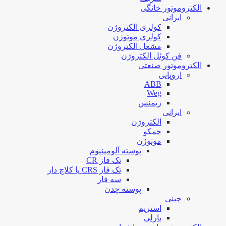
الکتروموتور خانگی
ایرانی
کولری الکتروژن
کولری موتوژن
مشعل الکتروژن
فن کوئل الکتروژن
الکتروموتور صنعتی
اروپایی
ABB
Weg
زیمنس
ایرانی
الکتروژن
جمکو
موتوژن
پوسته آلومینیوم
تک فاز CR
تک فاز CRS یا کلاچ دار
سه فاز
پوسته چدن
چینی
استریم
بارلی