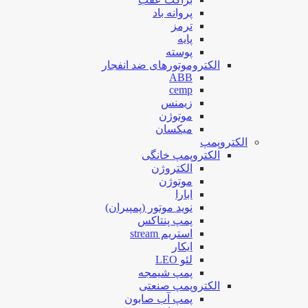
پروانه باد
ترمز
پایه
پوسته
الکتروموتورهای ضد انفجار
ABB
cemp
زیمنس
موتوژن
میکسان
الکتروپمپ
الکتروپمپ خانگی
الکتروژن
موتوژن
ابارا
نوید موتور (پمپیران)
پمپ پنتاکس
استریم stream
ایکار
لئو LEO
پمپ شیمجه
الکتروپمپ صنعتی
پمپ آب صابون