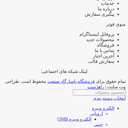
خدمات
درباره ما
پیگیری سفارش
منوی فوتر
پروفایل اینستاگرام
محصولات جدید
فروشگاه
تماس با ما
آخرین اخبار
سفارش قالب
لینک شبکه های اجتماعی:
تمام حقوق برای
فروشگاه پاسارگاد صنعت
محفوظ است. طراحی
وب سایت |
راهژست
انتخاب دسته بندی
الکترو ویبره
اروپایی
الکترو ویبره OMB
چینی