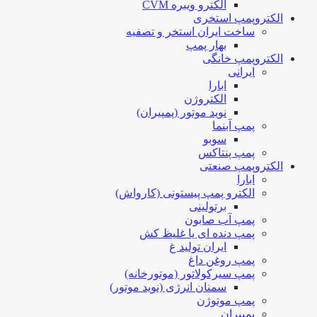
الکترو ویبره CVM
الکتروپمپ استخری
ساخت ایران استخر و تصفیه
بهار پمپ
الکتروپمپ خانگی
ایرانی
ابارا
الکتروژن
نوید موتور (پمپیران)
پمپ آبنما
سوبو
پمپ پنتاکس
الکتروپمپ صنعتی
ابارا
الکترو پمپ پیستونی (کارواش)
برتولینی
پمپ آب صابون
پمپ دنده ای یا غلیظ کش
ایران تولید غ
پمپ روغن داغ
پمپ سیرکولاتور (موتورخانه)
سمنان انرژی (نوید موتور)
پمپ موتوژن
پمپیران