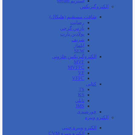
استریم stream
الکتروگیربکس
شافت مستقیم (هلیکال)
رضایت
پارس گرجی
پولادین پارت
شریف
ایلماز
SEW
الکتروگیربکس حلزونی
MVF
MVFFC
VF
VFFC
کتابی
TS
KS
تایلی
JMS
خورشیدی
الکترو ویبره
الکترو ویبره چینی
الکترو ویبره CVM