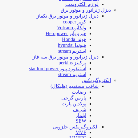
لوازم الکتروپمپ
دیزل ژنراتور و موتور برق
دیزل ژنراتور و موتور برق تکفاز
کوپر cooper
ولکانو Volcano
هیرو پاپر Heropower
هوندا Honda
هیوندا hyundai
استریم stream
دیزل ژنراتور و موتور برق سه فاز
پرکینز perkins
استنفورد پاور stanford power
استریم stream
الکتروگیربکس
شافت مستقیم (هلیکال)
رضایت
پارس گرجی
پولادین پارت
شریف
ایلماز
SEW
الکتروگیربکس حلزونی
MVF
MVFFC