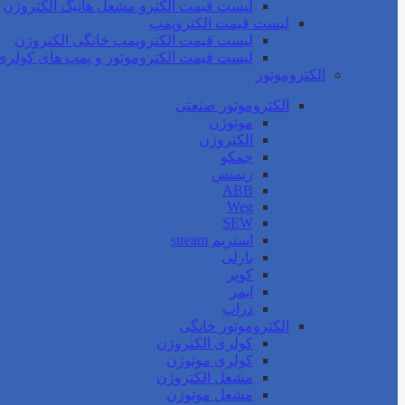
لیست قیمت الکترو مشعل هانیگ الکتروژن
لیست قیمت الکتروپمپ
لیست قیمت الکتروپمپ خانگی الکتروژن
لیست قیمت الکتروموتور و پمپ های کولری
الکتروموتور
الکتروموتور صنعتی
موتوژن
الکتروژن
جمکو
زیمنس
ABB
Weg
SEW
استریم stream
بارلی
کوپر
ایمر
دراپ
الکتروموتور خانگی
کولری الکتروژن
کولری موتوژن
مشعل الکتروژن
مشعل موتوژن