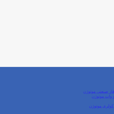
از صنعتی موتوژن
کولری موتوژن