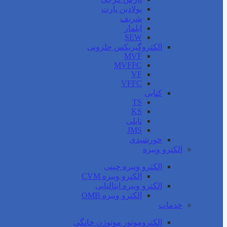
پولادین پارت
شریف
ایلماز
SEW
الکتروگیربکس حلزونی
MVF
MVFFC
VF
VFFC
کتابی
TS
KS
تایلی
JMS
خورشیدی
الکترو ویبره
الکترو ویبره چینی
الکترو ویبره CVM
الکترو ویبره ایتالیایی
الکترو ویبره OMB
خدمات
الکتروموتور موتوژن خانگی