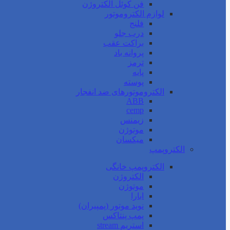
فن کوئل الکتروژن
لوازم الکتروموتور
فلنج
درب جلو
براکت عقب
پروانه باد
ترمز
پایه
پوسته
الکتروموتورهای ضد انفجار
ABB
cemp
زیمنس
موتوژن
میکسان
الکتروپمپ
الکتروپمپ خانگی
الکتروژن
موتوژن
ابارا
نوید موتور (پمپیران)
پمپ پنتاکس
استریم stream