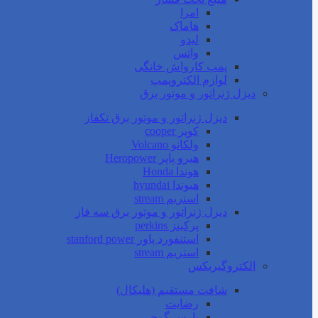
امرا
هاماک
لیدو
واتس
پمپ کارواش خانگی
لوازم الکتروپمپ
دیزل ژنراتور و موتور برق
دیزل ژنراتور و موتور برق تکفاز
کوپر cooper
ولکانو Volcano
هیرو پاپر Heropower
هوندا Honda
هیوندا hyundai
استریم stream
دیزل ژنراتور و موتور برق سه فاز
پرکینز perkins
استنفورد پاور stanford power
استریم stream
الکتروگیربکس
شافت مستقیم (هلیکال)
رضایت
پارس گرجی