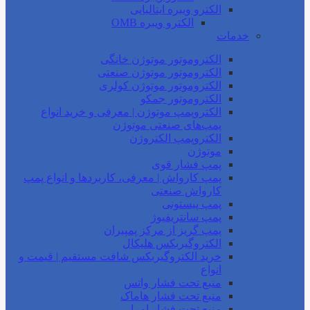
الکترو ویبره ایتالیایی
الکترو ویبره OMB
خدمات
الکتروموتور موتوژن خانگی
الکتروموتور موتوژن صنعتی
الکتروموتور موتوژن کولری
الکتروموتور جمکو
الکتروپمپ موتوژن | معرفی و خرید انواع
پمپ‌های صنعتی موتوژن
الکتروپمپ الکتروژن
موتوژن
پمپ فشار قوی
پمپ کارواش | معرفی، کاربردها و انواع پمپ
کارواش صنعتی
پمپ پیستونی
پمپ سانتریفیوژ
پمپ گریز از مرکز پمپیران
الکتروگیربکس هلیکال
خرید الکتروگیربکس شافت مستقیم | قیمت و
انواع
منبع تحت فشار واتس
منبع تحت فشار هاماک
منبع تحت فشار امرا