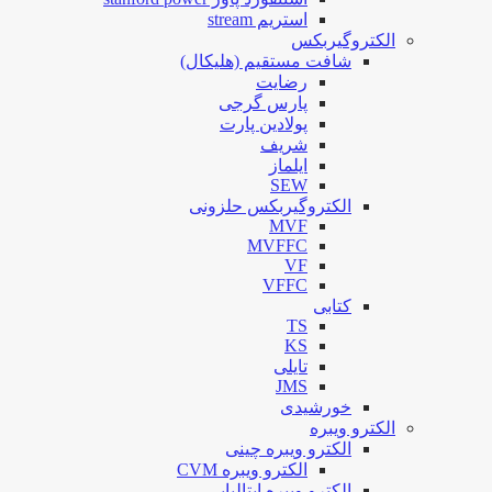
استریم stream
الکتروگیربکس
شافت مستقیم (هلیکال)
رضایت
پارس گرجی
پولادین پارت
شریف
ایلماز
SEW
الکتروگیربکس حلزونی
MVF
MVFFC
VF
VFFC
کتابی
TS
KS
تایلی
JMS
خورشیدی
الکترو ویبره
الکترو ویبره چینی
الکترو ویبره CVM
الکترو ویبره ایتالیایی