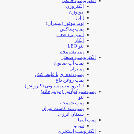
الکتروپمپ خانگی
الکتروژن
موتوژن
ابارا
نوید موتور (پمپیران)
پمپ پنتاکس
استریم stream
ایکار
لئو LEO
پمپ شیمجه
الکتروپمپ صنعتی
پمپ آب صابون
پمپیران
پمپ دنده ای یا غلیظ کش
پمپ روغن داغ
الکترو پمپ پیستونی (کارواش)
پمپ سیرکولاتور (موتورخانه)
لئو
پمپ شیمجه
پمپ بلند کاست تهران
سمنان انرژی
پمپ آبنما
سوبو
الکتروپمپ استخری