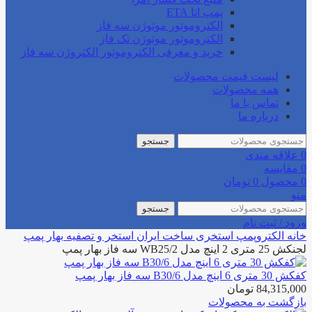
پمپ اتا ETA
الکتروموتور موتوژن سه فاز
الکتروموتور موتوژن تک فاز
خرید و معرفی الکتروموتور الکتروژن سه فاز
لیست قیمت محصولات
همه محصولات
تماس با ما
درباره ما
جستجو
0
علاقه مندی
0
مقایسه
0
محصول
0
تومان
منو
جستجو
ورود / ثبت نام
خانه
الکتروپمپ استخری
ساخت ایران استخر و تصفیه
بهار پمپ
لجنکش 25 متری 2 اینچ مدل WB25/2 سه فاز بهار پمپ
کفکش 30 متری 6 اینچ مدل B30/6 سه فاز بهار پمپ
84,315,000
تومان
بازگشت به محصولات