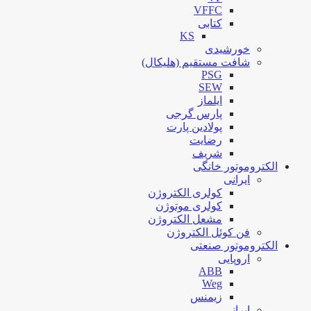
VFFC
کتابی
KS
خورشیدی
شافت مستقیم (هلیکال)
PSG
SEW
ایلماز
پارس گرجی
پولادین پارت
رضایت
شریف
الکتروموتور خانگی
ایرانی
کولری الکتروژن
کولری موتوژن
مشعل الکتروژن
فن کوئل الکتروژن
الکتروموتور صنعتی
اروپایی
ABB
Weg
زیمنس
ایرانی