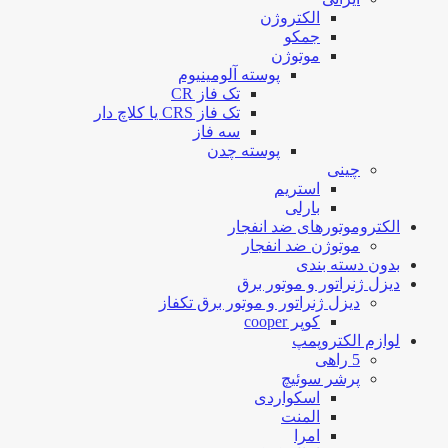
الکتروژن
جمکو
موتوژن
پوسته آلومینیوم
تک فاز CR
تک فاز CRS یا کلاچ دار
سه فاز
پوسته چدن
چینی
استریم
بارلی
الکتروموتورهای ضد انفجار
موتوژن ضد انفجار
بدون دسته بندی
دیزل ژنراتور و موتور برق
دیزل ژنراتور و موتور برق تکفاز
کوپر cooper
لوازم الکتروپمپ
5 راهی
پرشر سوئیچ
اسکواردی
المنت
امرا