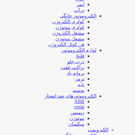
ایمر
دراپ
الکتروموتور خانگی
کولری الکتروژن
کولری موتوژن
مشعل الکتروژن
مشعل موتوژن
فن کوئل الکتروژن
لوازم الکتروموتور
فلنج
درب جلو
براکت عقب
پروانه باد
ترمز
پایه
پوسته
الکتروموتورهای ضد انفجار
ABB
cemp
زیمنس
موتوژن
میکسان
الکتروپمپ