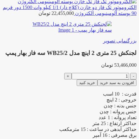
الکتروموتور تک فاز دو خازن (کلاچ دار) 1/1 کیلو وات 1500 دور فریم
90 پوسته آلومینیومی الکتروژن
22,455,000
تومان
بزرگنمایی تصویر
لجنکش 25 متری 2 اینچ مدل WB25/2 سه فاز بهار پمپ
53,466,000
تومان
لجنکش
25
افزودن به سبد خرید
خرید کنید
متری
2
قدرت : 10 اسب
اینچ
خروجی : 2 اینچ
مدل
جنس بدنه : چدن
WB25/2
جنس پروانه : چدن
سه
تعداد پروانه : 1 عدد
فاز
حداکثر ارتفاع : 25 متر
بهار
حداکثر آبدهی در ساعت : 15 مترمکعب
پمپ
برق مصرفی : 16 آمپر