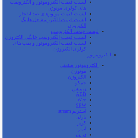
لیست قیمت الکتروموتور و الکتروپمپ
های کولری موتوژن
لیست قیمت موتورهای ضد انفجار
لیست قیمت الکترو مشعل هانیگ
الکتروژن
لیست قیمت الکتروپمپ
لیست قیمت الکتروپمپ خانگی الکتروژن
لیست قیمت الکتروموتور و پمپ های
کولری الکتروژن
الکتروموتور
الکتروموتور صنعتی
موتوژن
الکتروژن
جمکو
زیمنس
ABB
Weg
SEW
استریم stream
بارلی
کوپر
ایمر
دراپ