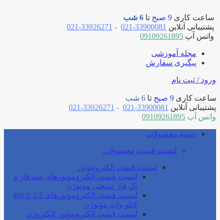
ساعت کاری
9 صبح
تا
6 شب
پشتیبانی آنلاین
33900081-021
-
33926271-021
واتس آپ
09109261895
مجله آموزشی
پیگیری سفارش
ورود / ثبت نام
ساعت کاری
9 صبح
تا
6 شب
پشتیبانی آنلاین
33900081-021
-
33926271-021
واتس آپ
09109261895
دسته محصولات
لیست قیمت محصولات
لیست قیمت الکتروموتور
لیست قیمت الکتروموتورهای سه فاز و
تک فاز صنعتی موتوژن
لیست قیمت الکتروموتورهای 2.2 تا 400
کیلو وات موتوژن
لیست قیمت الکتروموتور الکتروژن