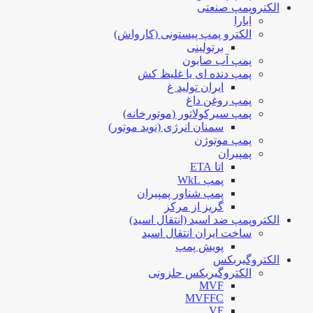
الکتروپمپ صنعتی
ابارا
الکترو پمپ پیستونی (کارواش)
برتولینی
پمپ آب صابون
پمپ دنده ای یا غلیظ کش
ایران تولید غ
پمپ روغن داغ
پمپ سیرکولاتور (موتورخانه)
سمنان انرژی (نوید موتور)
پمپ موتوژن
پمپیران
اتا ETA
پمپ WkL
پمپ شناور پمپیران
گریز از مرکز
الکتروپمپ ضد اسید (انتقال اسید)
ساخت ایران انتقال اسید
پویش پمپ
الکتروگیربکس
الکتروگیربکس حلزونی
MVF
MVFFC
VF