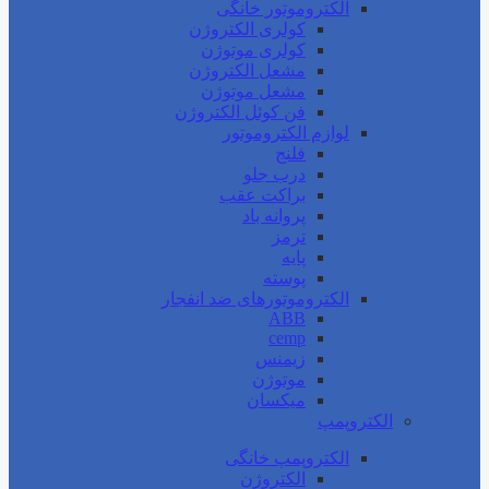
الکتروموتور خانگی
کولری الکتروژن
کولری موتوژن
مشعل الکتروژن
مشعل موتوژن
فن کوئل الکتروژن
لوازم الکتروموتور
فلنج
درب جلو
براکت عقب
پروانه باد
ترمز
پایه
پوسته
الکتروموتورهای ضد انفجار
ABB
cemp
زیمنس
موتوژن
میکسان
الکتروپمپ
الکتروپمپ خانگی
الکتروژن