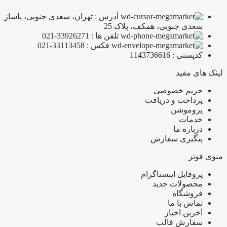
آدرس : تهران، سعدی جنوبی، پاساژ
سعدی جنوبی، همکف، پلاک 25
تلفن ها : 33926271-021
فکس : 33113458-021
کدپستی : 1143736616
لینک های مفید
حریم خصوصی
پرداخت و دریافت
پروموشن
خدمات
درباره ما
پیگیری سفارش
منوی فوتر
پروفایل اینستاگرام
محصولات جدید
فروشگاه
تماس با ما
آخرین اخبار
سفارش قالب