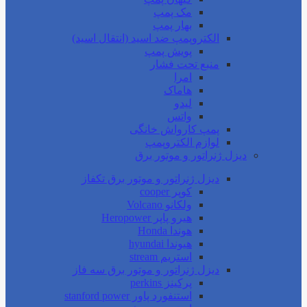
مک پمپ
بهار پمپ
الکتروپمپ ضد اسید (انتقال اسید)
پویش پمپ
منبع تحت فشار
امرا
هاماک
لیدو
واتس
پمپ کارواش خانگی
لوازم الکتروپمپ
دیزل ژنراتور و موتور برق
دیزل ژنراتور و موتور برق تکفاز
کوپر cooper
ولکانو Volcano
هیرو پاپر Heropower
هوندا Honda
هیوندا hyundai
استریم stream
دیزل ژنراتور و موتور برق سه فاز
پرکینز perkins
استنفورد پاور stanford power