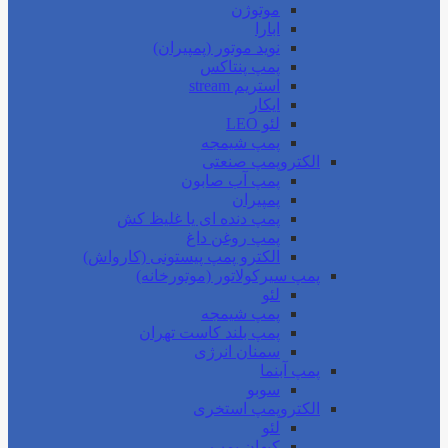
موتوژن
ابارا
نوید موتور (پمپیران)
پمپ پنتاکس
استریم stream
ایکار
لئو LEO
پمپ شیمجه
الکتروپمپ صنعتی
پمپ آب صابون
پمپیران
پمپ دنده ای یا غلیظ کش
پمپ روغن داغ
الکترو پمپ پیستونی (کارواش)
پمپ سیرکولاتور (موتورخانه)
لئو
پمپ شیمجه
پمپ بلند کاست تهران
سمنان انرژی
پمپ آبنما
سوبو
الکتروپمپ استخری
لئو
کیهان پمپ