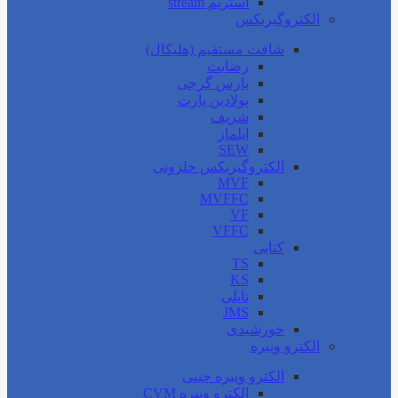
استریم stream
الکتروگیربکس
شافت مستقیم (هلیکال)
رضایت
پارس گرجی
پولادین پارت
شریف
ایلماز
SEW
الکتروگیربکس حلزونی
MVF
MVFFC
VF
VFFC
کتابی
TS
KS
تایلی
JMS
خورشیدی
الکترو ویبره
الکترو ویبره چینی
الکترو ویبره CVM