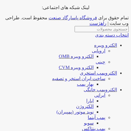
لینک شبکه های اجتماعی:
تمام حقوق برای
فروشگاه پاسارگاد صنعت
محفوظ است. طراحی
وب سایت |
راهژست
انتخاب دسته بندی
الکترو ویبره
اروپایی
الکترو ویبره OMB
چینی
الکترو ویبره CVM
الکتروپمپ استخری
ساخت ایران استخر و تصفیه
بهار پمپ
الکتروپمپ خانگی
ایرانی
ابارا
الکتروژن
نوید موتور (پمپیران)
پمپ آبنما
سوبو
پمپ پنتاکس