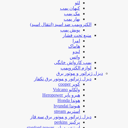
لئو
کیهان پمپ
مک پمپ
بهار پمپ
الکتروپمپ ضد اسید (انتقال اسید)
پویش پمپ
منبع تحت فشار
امرا
هاماک
لیدو
واتس
پمپ کارواش خانگی
لوازم الکتروپمپ
دیزل ژنراتور و موتور برق
دیزل ژنراتور و موتور برق تکفاز
کوپر cooper
ولکانو Volcano
هیرو پاپر Heropower
هوندا Honda
هیوندا hyundai
استریم stream
دیزل ژنراتور و موتور برق سه فاز
پرکینز perkins
استنفورد پاور stanford power