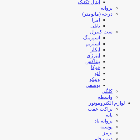
ایتال تکنیک
پروانه
درجه (مانومتر)
امرا
ناتلی
ست کنترل
اسپرینگ
استریم
ایکار
اینرژی
پنتاکس
فوکا
لئو
ونیکو
یوسفی
کلگی
واسطه
لوازم الکتروموتور
براکت عقب
پایه
پروانه باد
پوسته
ترمز
درب جلو