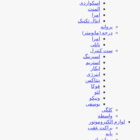
اسکواردی
المنت
امرا
ایتال تکنیک
پروانه
درجه (مانومتر)
امرا
ناتلی
ست کنترل
اسپرینگ
استریم
ایکار
اینرژی
پنتاکس
فوکا
لئو
ونیکو
یوسفی
کلگی
واسطه
لوازم الکتروموتور
براکت عقب
پایه
پروانه باد