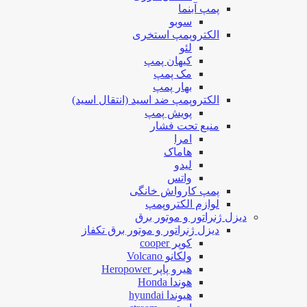
پمپ آبنما
سوبو
الکتروپمپ استخری
لئو
کیهان پمپ
مک پمپ
بهار پمپ
الکتروپمپ ضد اسید (انتقال اسید)
پویش پمپ
منبع تحت فشار
امرا
هاماک
لیدو
واتس
پمپ کارواش خانگی
لوازم الکتروپمپ
دیزل ژنراتور و موتور برق
دیزل ژنراتور و موتور برق تکفاز
کوپر cooper
ولکانو Volcano
هیرو پاپر Heropower
هوندا Honda
هیوندا hyundai