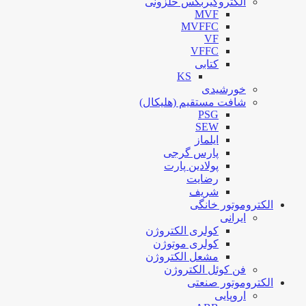
الکتروگیربکس حلزونی
MVF
MVFFC
VF
VFFC
کتابی
KS
خورشیدی
شافت مستقیم (هلیکال)
PSG
SEW
ایلماز
پارس گرجی
پولادین پارت
رضایت
شریف
الکتروموتور خانگی
ایرانی
کولری الکتروژن
کولری موتوژن
مشعل الکتروژن
فن کوئل الکتروژن
الکتروموتور صنعتی
اروپایی