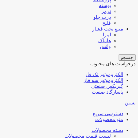
پوسته
ترمز
درب جلو
فلنج
منبع تحت فشار
امرا
هاماک
واتس
جستجو
درخواست های محبوب
الکتروموتور تک فاز
الکتروموتور سه فاز
گیربکس صنعتی
پاسارگاد صنعت
بستن
دسترسی سریع
منو محصولات
دسته محصولات
لیست قیمت محصولات