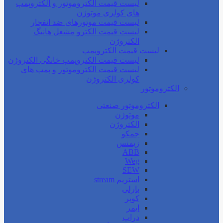
لیست قیمت الکتروموتور و الکتروپمپ
های کولری موتوژن
لیست قیمت موتورهای ضد انفجار
لیست قیمت الکترو مشعل هانیگ
الکتروژن
لیست قیمت الکتروپمپ
لیست قیمت الکتروپمپ خانگی الکتروژن
لیست قیمت الکتروموتور و پمپ های
کولری الکتروژن
الکتروموتور
الکتروموتور صنعتی
موتوژن
الکتروژن
جمکو
زیمنس
ABB
Weg
SEW
استریم stream
بارلی
کوپر
ایمر
دراپ