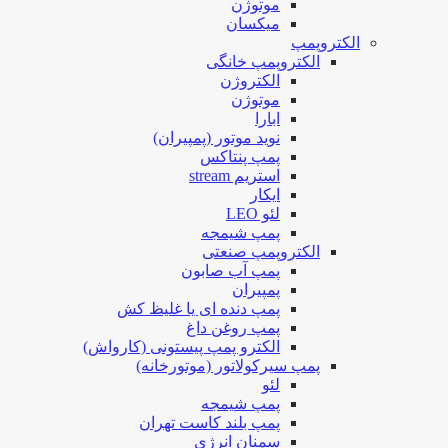
موتوژن
میکسان
الکتروپمپ
الکتروپمپ خانگی
الکتروژن
موتوژن
ابارا
نوید موتور (پمپیران)
پمپ پنتاکس
استریم stream
ایکار
لئو LEO
پمپ شیمجه
الکتروپمپ صنعتی
پمپ آب صابون
پمپیران
پمپ دنده ای یا غلیظ کش
پمپ روغن داغ
الکترو پمپ پیستونی (کارواش)
پمپ سیرکولاتور (موتورخانه)
لئو
پمپ شیمجه
پمپ بلند کاست تهران
سمنان انرژی