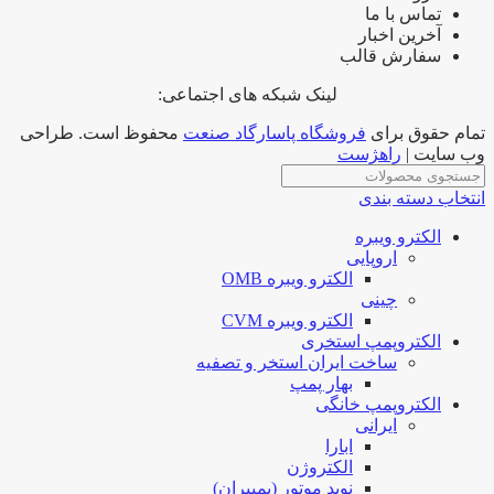
تماس با ما
آخرین اخبار
سفارش قالب
لینک شبکه های اجتماعی:
تمام حقوق برای
فروشگاه پاسارگاد صنعت
محفوظ است. طراحی
وب سایت |
راهژست
انتخاب دسته بندی
الکترو ویبره
اروپایی
الکترو ویبره OMB
چینی
الکترو ویبره CVM
الکتروپمپ استخری
ساخت ایران استخر و تصفیه
بهار پمپ
الکتروپمپ خانگی
ایرانی
ابارا
الکتروژن
نوید موتور (پمپیران)