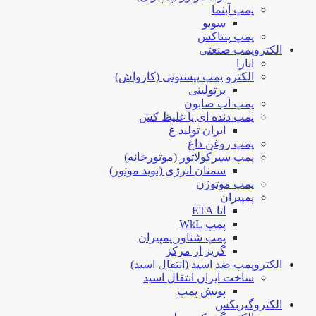
پمپ آبنما
سوبو
پمپ پنتاکس
الکتروپمپ صنعتی
ابارا
الکترو پمپ پیستونی (کارواش)
برتولینی
پمپ آب صابون
پمپ دنده ای یا غلیظ کش
ایران تولید غ
پمپ روغن داغ
پمپ سیرکولاتور (موتورخانه)
سمنان انرژی (نوید موتور)
پمپ موتوژن
پمپیران
اتا ETA
پمپ WkL
پمپ شناور پمپیران
گریز از مرکز
الکتروپمپ ضد اسید (انتقال اسید)
ساخت ایران انتقال اسید
پویش پمپ
الکتروگیربکس