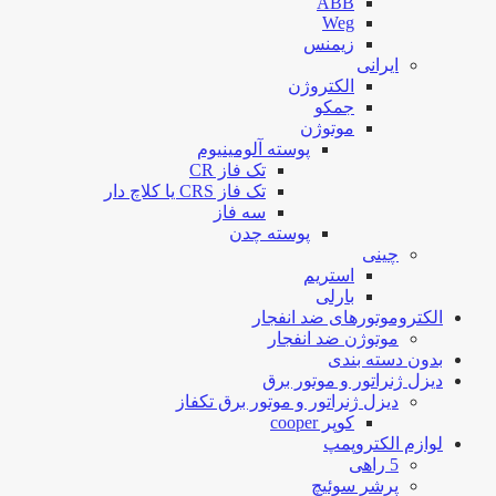
ABB
Weg
زیمنس
ایرانی
الکتروژن
جمکو
موتوژن
پوسته آلومینیوم
تک فاز CR
تک فاز CRS یا کلاچ دار
سه فاز
پوسته چدن
چینی
استریم
بارلی
الکتروموتورهای ضد انفجار
موتوژن ضد انفجار
بدون دسته بندی
دیزل ژنراتور و موتور برق
دیزل ژنراتور و موتور برق تکفاز
کوپر cooper
لوازم الکتروپمپ
5 راهی
پرشر سوئیچ