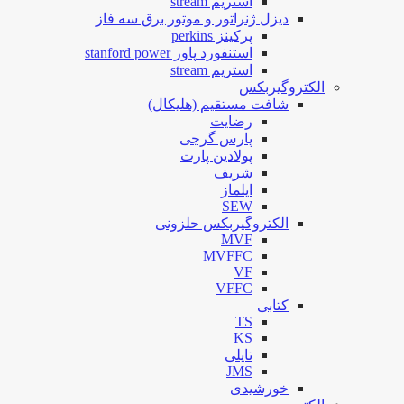
استریم stream
دیزل ژنراتور و موتور برق سه فاز
پرکینز perkins
استنفورد پاور stanford power
استریم stream
الکتروگیربکس
شافت مستقیم (هلیکال)
رضایت
پارس گرجی
پولادین پارت
شریف
ایلماز
SEW
الکتروگیربکس حلزونی
MVF
MVFFC
VF
VFFC
کتابی
TS
KS
تایلی
JMS
خورشیدی