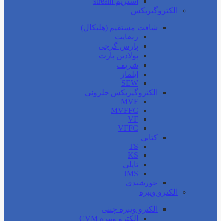
استریم stream
الکتروگیربکس
شافت مستقیم (هلیکال)
رضایت
پارس گرجی
پولادین پارت
شریف
ایلماز
SEW
الکتروگیربکس حلزونی
MVF
MVFFC
VF
VFFC
کتابی
TS
KS
تایلی
JMS
خورشیدی
الکترو ویبره
الکترو ویبره چینی
الکترو ویبره CVM