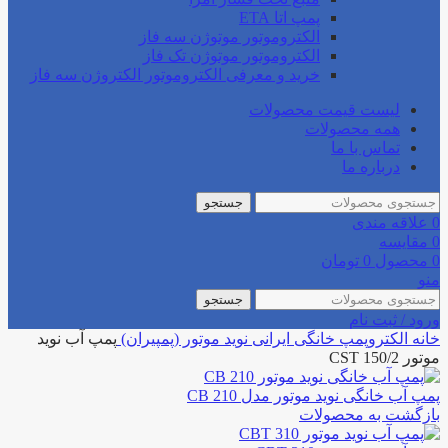
پمپ اتا ETA
الکتروموتور موتوژن سه فاز
الکتروموتور موتوژن تک فاز
خرید و معرفی الکتروموتور الکتروژن سه فاز
لیست قیمت محصولات
همه محصولات
تماس با ما
درباره ما
جستجو
0
علاقه مندی
0
مقایسه
0
محصول
0
تومان
منو
جستجو
ورود / ثبت نام
خانه
الکتروپمپ خانگی
ایرانی
نوید موتور (پمپیران)
پمپ آب نوید
موتور CST 150/2
پمپ آب خانگی نوید موتور مدل CB 210
بازگشت به محصولات