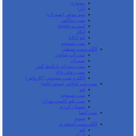
موتوژن
ابارا
نوید موتور (پمپیران)
پمپ پنتاکس
استریم stream
ایکار
لئو LEO
پمپ شیمجه
الکتروپمپ صنعتی
پمپ آب صابون
پمپیران
پمپ دنده ای یا غلیظ کش
پمپ روغن داغ
الکترو پمپ پیستونی (کارواش)
پمپ سیرکولاتور (موتورخانه)
لئو
پمپ شیمجه
پمپ بلند کاست تهران
سمنان انرژی
پمپ آبنما
سوبو
الکتروپمپ استخری
لئو
کیهان پمپ