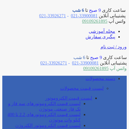
ساعت کاری
9 صبح
تا
6 شب
پشتیبانی آنلاین
33900081-021
-
33926271-021
واتس آپ
09109261895
مجله آموزشی
پیگیری سفارش
ورود / ثبت نام
ساعت کاری
9 صبح
تا
6 شب
پشتیبانی آنلاین
33900081-021
-
33926271-021
واتس آپ
09109261895
دسته محصولات
لیست قیمت محصولات
لیست قیمت الکتروموتور
لیست قیمت الکتروموتورهای سه فاز و
تک فاز صنعتی موتوژن
لیست قیمت الکتروموتورهای 2.2 تا 400
کیلو وات موتوژن
لیست قیمت الکتروموتور الکتروژن