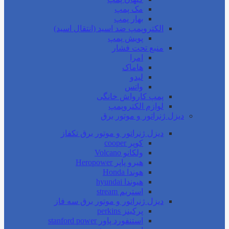
مک پمپ
بهار پمپ
الکتروپمپ ضد اسید (انتقال اسید)
پویش پمپ
منبع تحت فشار
امرا
هاماک
لیدو
واتس
پمپ کارواش خانگی
لوازم الکتروپمپ
دیزل ژنراتور و موتور برق
دیزل ژنراتور و موتور برق تکفاز
کوپر cooper
ولکانو Volcano
هیرو پاپر Heropower
هوندا Honda
هیوندا hyundai
استریم stream
دیزل ژنراتور و موتور برق سه فاز
پرکینز perkins
استنفورد پاور stanford power