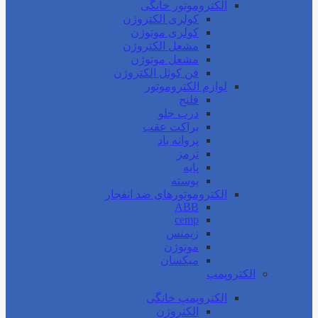
الکتروموتور خانگی
کولری الکتروژن
کولری موتوژن
مشعل الکتروژن
مشعل موتوژن
فن کوئل الکتروژن
لوازم الکتروموتور
فلنج
درب جلو
براکت عقب
پروانه باد
ترمز
پایه
پوسته
الکتروموتورهای ضد انفجار
ABB
cemp
زیمنس
موتوژن
میکسان
الکتروپمپ
الکتروپمپ خانگی
الکتروژن