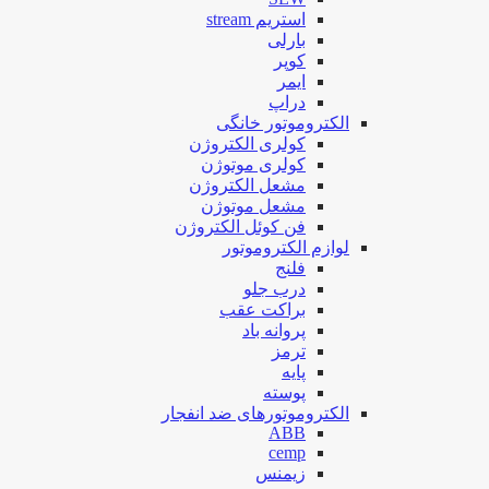
استریم stream
بارلی
کوپر
ایمر
دراپ
الکتروموتور خانگی
کولری الکتروژن
کولری موتوژن
مشعل الکتروژن
مشعل موتوژن
فن کوئل الکتروژن
لوازم الکتروموتور
فلنج
درب جلو
براکت عقب
پروانه باد
ترمز
پایه
پوسته
الکتروموتورهای ضد انفجار
ABB
cemp
زیمنس