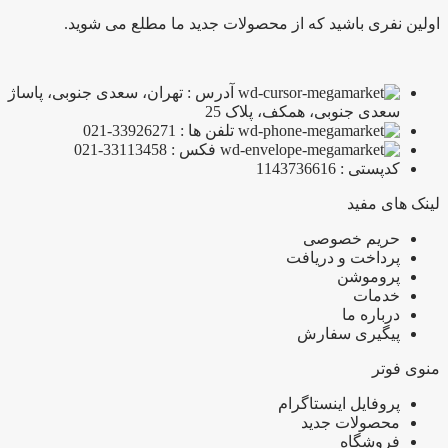
اولین نفری باشید که از محصولات جدید ما مطلع می شوید.
آدرس : تهران، سعدی جنوبی، پاساژ
سعدی جنوبی، همکف، پلاک 25
تلفن ها : 33926271-021
فکس : 33113458-021
کدپستی : 1143736616
لینک های مفید
حریم خصوصی
پرداخت و دریافت
پروموشن
خدمات
درباره ما
پیگیری سفارش
منوی فوتر
پروفایل اینستاگرام
محصولات جدید
فروشگاه