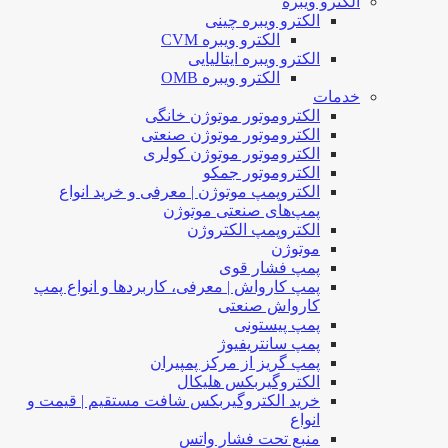
الکترو ویبره
الکترو ویبره چینی
الکترو ویبره CVM
الکترو ویبره ایتالیایی
الکترو ویبره OMB
خدمات
الکتروموتور موتوژن خانگی
الکتروموتور موتوژن صنعتی
الکتروموتور موتوژن کولری
الکتروموتور جمکو
الکتروپمپ موتوژن | معرفی و خرید انواع
پمپ‌های صنعتی موتوژن
الکتروپمپ الکتروژن
موتوژن
پمپ فشار قوی
پمپ کارواش | معرفی، کاربردها و انواع پمپ
کارواش صنعتی
پمپ پیستونی
پمپ سانتریفیوژ
پمپ گریز از مرکز پمپیران
الکتروگیربکس هلیکال
خرید الکتروگیربکس شافت مستقیم | قیمت و
انواع
منبع تحت فشار واتس