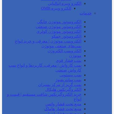
الکترو ویبره ایتالیایی
الکترو ویبره OMB
خدمات
الکتروموتور موتوژن خانگی
الکتروموتور موتوژن صنعتی
الکتروموتور موتوژن کولری
الکتروموتور جمکو
الکتروپمپ موتوژن | معرفی و خرید انواع
پمپ‌های صنعتی موتوژن
الکتروپمپ الکتروژن
موتوژن
پمپ فشار قوی
پمپ کارواش | معرفی، کاربردها و انواع پمپ
کارواش صنعتی
پمپ پیستونی
پمپ سانتریفیوژ
پمپ گریز از مرکز پمپیران
الکتروگیربکس هلیکال
خرید الکتروگیربکس شافت مستقیم | قیمت و
انواع
منبع تحت فشار واتس
منبع تحت فشار هاماک
منبع تحت فشار امرا