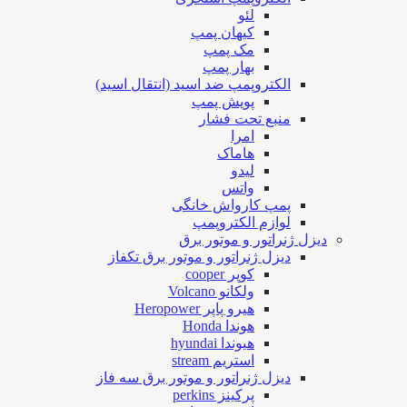
لئو
کیهان پمپ
مک پمپ
بهار پمپ
الکتروپمپ ضد اسید (انتقال اسید)
پویش پمپ
منبع تحت فشار
امرا
هاماک
لیدو
واتس
پمپ کارواش خانگی
لوازم الکتروپمپ
دیزل ژنراتور و موتور برق
دیزل ژنراتور و موتور برق تکفاز
کوپر cooper
ولکانو Volcano
هیرو پاپر Heropower
هوندا Honda
هیوندا hyundai
استریم stream
دیزل ژنراتور و موتور برق سه فاز
پرکینز perkins