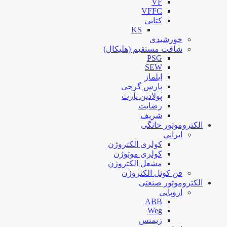
VF
VFFC
کتابی
KS
خورشیدی
شافت مستقیم (هلیکال)
PSG
SEW
ایلماز
پارس گرجی
پولادین پارت
رضایت
شریف
الکتروموتور خانگی
ایرانی
کولری الکتروژن
کولری موتوژن
مشعل الکتروژن
فن کوئل الکتروژن
الکتروموتور صنعتی
اروپایی
ABB
Weg
زیمنس