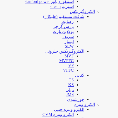
استنفورد پاور stanford power
استریم stream
الکتروگیربکس
شافت مستقیم (هلیکال)
رضایت
پارس گرجی
پولادین پارت
شریف
ایلماز
SEW
الکتروگیربکس حلزونی
MVF
MVFFC
VF
VFFC
کتابی
TS
KS
تایلی
JMS
خورشیدی
الکترو ویبره
الکترو ویبره چینی
الکترو ویبره CVM