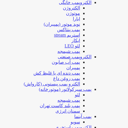
الکتروپمپ خانگی
الکتروژن
موتوژن
ابارا
نوید موتور (پمپیران)
پمپ پنتاکس
استریم stream
ایکار
لئو LEO
پمپ شیمجه
الکتروپمپ صنعتی
پمپ آب صابون
پمپیران
پمپ دنده ای یا غلیظ کش
پمپ روغن داغ
الکترو پمپ پیستونی (کارواش)
پمپ سیرکولاتور (موتورخانه)
لئو
پمپ شیمجه
پمپ بلند کاست تهران
سمنان انرژی
پمپ آبنما
سوبو
الکتروپمپ استخری