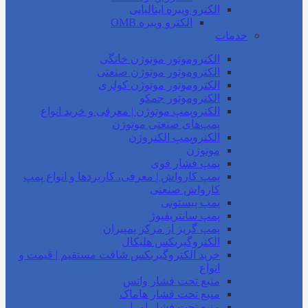
الکترو ویبره ایتالیایی
الکترو ویبره OMB
خدمات
الکتروموتور موتوژن خانگی
الکتروموتور موتوژن صنعتی
الکتروموتور موتوژن کولری
الکتروموتور جمکو
الکتروپمپ موتوژن | معرفی و خرید انواع
پمپ‌های صنعتی موتوژن
الکتروپمپ الکتروژن
موتوژن
پمپ فشار قوی
پمپ کارواش | معرفی، کاربردها و انواع پمپ
کارواش صنعتی
پمپ پیستونی
پمپ سانتریفیوژ
پمپ گریز از مرکز پمپیران
الکتروگیربکس هلیکال
خرید الکتروگیربکس شافت مستقیم | قیمت و
انواع
منبع تحت فشار واتس
منبع تحت فشار هاماک
منبع تحت فشار امرا