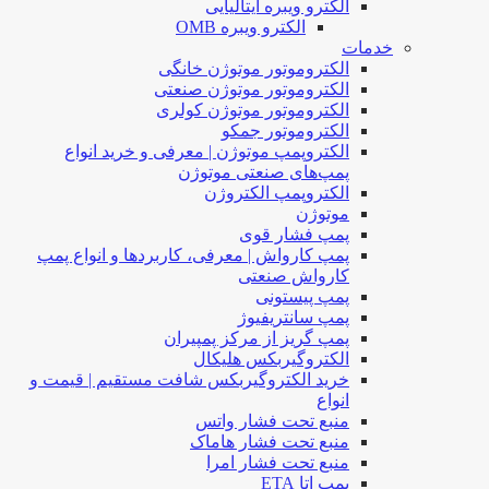
الکترو ویبره ایتالیایی
الکترو ویبره OMB
خدمات
الکتروموتور موتوژن خانگی
الکتروموتور موتوژن صنعتی
الکتروموتور موتوژن کولری
الکتروموتور جمکو
الکتروپمپ موتوژن | معرفی و خرید انواع
پمپ‌های صنعتی موتوژن
الکتروپمپ الکتروژن
موتوژن
پمپ فشار قوی
پمپ کارواش | معرفی، کاربردها و انواع پمپ
کارواش صنعتی
پمپ پیستونی
پمپ سانتریفیوژ
پمپ گریز از مرکز پمپیران
الکتروگیربکس هلیکال
خرید الکتروگیربکس شافت مستقیم | قیمت و
انواع
منبع تحت فشار واتس
منبع تحت فشار هاماک
منبع تحت فشار امرا
پمپ اتا ETA