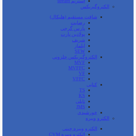
استریم stream
الکتروگیربکس
شافت مستقیم (هلیکال)
رضایت
پارس گرجی
پولادین پارت
شریف
ایلماز
SEW
الکتروگیربکس حلزونی
MVF
MVFFC
VF
VFFC
کتابی
TS
KS
تایلی
JMS
خورشیدی
الکترو ویبره
الکترو ویبره چینی
الکترو ویبره CVM