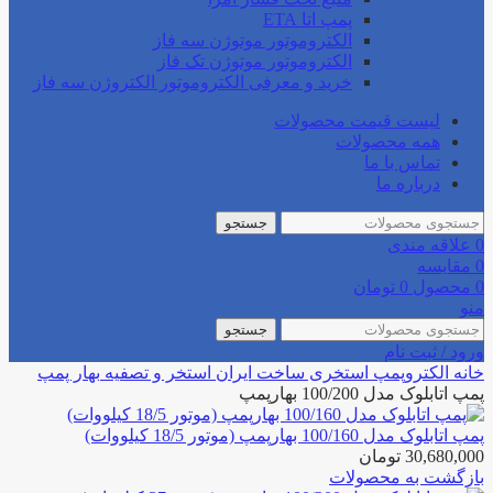
پمپ اتا ETA
الکتروموتور موتوژن سه فاز
الکتروموتور موتوژن تک فاز
خرید و معرفی الکتروموتور الکتروژن سه فاز
لیست قیمت محصولات
همه محصولات
تماس با ما
درباره ما
جستجو
0
علاقه مندی
0
مقایسه
0
محصول
0
تومان
منو
جستجو
ورود / ثبت نام
خانه
الکتروپمپ استخری
ساخت ایران استخر و تصفیه
بهار پمپ
پمپ اتابلوک مدل 100/200 بهارپمپ
پمپ اتابلوک مدل 100/160 بهارپمپ (موتور 18/5 کیلووات)
30,680,000
تومان
بازگشت به محصولات