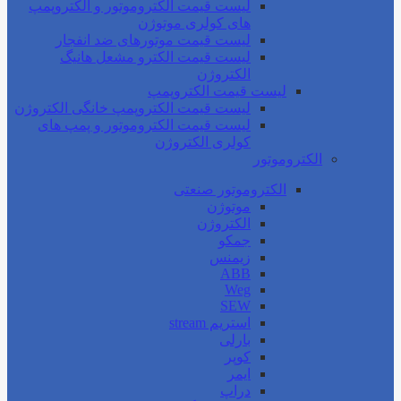
لیست قیمت الکتروموتور و الکتروپمپ
های کولری موتوژن
لیست قیمت موتورهای ضد انفجار
لیست قیمت الکترو مشعل هانیگ
الکتروژن
لیست قیمت الکتروپمپ
لیست قیمت الکتروپمپ خانگی الکتروژن
لیست قیمت الکتروموتور و پمپ های
کولری الکتروژن
الکتروموتور
الکتروموتور صنعتی
موتوژن
الکتروژن
جمکو
زیمنس
ABB
Weg
SEW
استریم stream
بارلی
کوپر
ایمر
دراپ