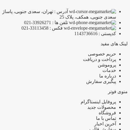
آدرس : تهران، سعدی جنوبی، پاساژ
سعدی جنوبی، همکف، پلاک 25
تلفن ها : 33926271-021
فکس : 33113458-021
کدپستی : 1143736616
لینک های مفید
حریم خصوصی
پرداخت و دریافت
پروموشن
خدمات
درباره ما
پیگیری سفارش
منوی فوتر
پروفایل اینستاگرام
محصولات جدید
فروشگاه
تماس با ما
آخرین اخبار
سفارش قالب