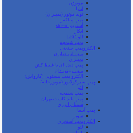
موتوژن
ابارا
نوید موتور (پمپیران)
پمپ پنتاکس
استریم stream
ایکار
لئو LEO
پمپ شیمجه
الکتروپمپ صنعتی
پمپ آب صابون
پمپیران
پمپ دنده ای یا غلیظ کش
پمپ روغن داغ
الکترو پمپ پیستونی (کارواش)
پمپ سیرکولاتور (موتورخانه)
لئو
پمپ شیمجه
پمپ بلند کاست تهران
سمنان انرژی
پمپ آبنما
سوبو
الکتروپمپ استخری
لئو
کیهان پمپ