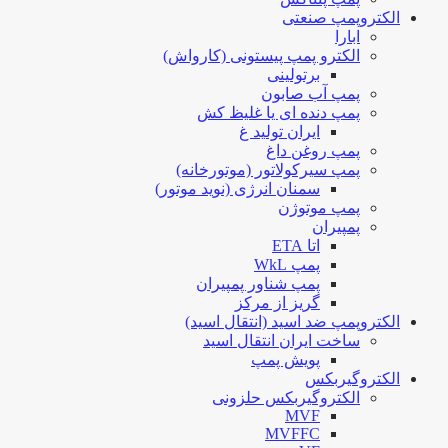
الکتروپمپ صنعتی
ابارا
الکترو پمپ پیستونی (کارواش)
برتولینی
پمپ آب صابون
پمپ دنده ای یا غلیظ کش
ایران تولید غ
پمپ روغن داغ
پمپ سیرکولاتور (موتورخانه)
سمنان انرژی (نوید موتور)
پمپ موتوژن
پمپیران
اتا ETA
پمپ WkL
پمپ شناور پمپیران
گریز از مرکز
الکتروپمپ ضد اسید (انتقال اسید)
ساخت ایران انتقال اسید
پویش پمپ
الکتروگیربکس
الکتروگیربکس حلزونی
MVF
MVFFC