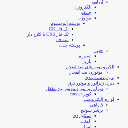
ایرانی
الکتروژن
جمکو
موتوژن
پوسته آلومینیوم
تک فاز CR
تک فاز CRS یا کلاچ دار
سه فاز
پوسته چدن
چینی
استریم
بارلی
الکتروموتورهای ضد انفجار
موتوژن ضد انفجار
بدون دسته بندی
دیزل ژنراتور و موتور برق
دیزل ژنراتور و موتور برق تکفاز
کوپر cooper
لوازم الکتروپمپ
5 راهی
پرشر سوئیچ
اسکواردی
المنت
امرا