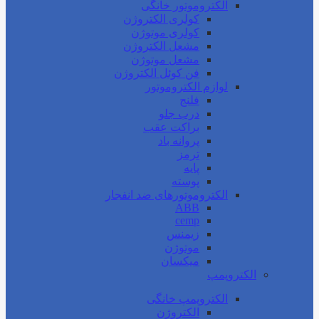
الکتروموتور خانگی
کولری الکتروژن
کولری موتوژن
مشعل الکتروژن
مشعل موتوژن
فن کوئل الکتروژن
لوازم الکتروموتور
فلنج
درب جلو
براکت عقب
پروانه باد
ترمز
پایه
پوسته
الکتروموتورهای ضد انفجار
ABB
cemp
زیمنس
موتوژن
میکسان
الکتروپمپ
الکتروپمپ خانگی
الکتروژن