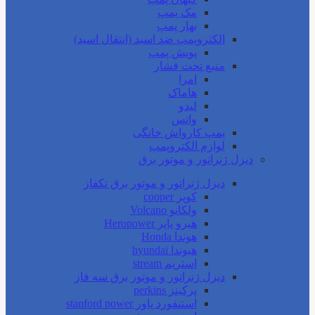
مک پمپ
بهار پمپ
الکتروپمپ ضد اسید (انتقال اسید)
پویش پمپ
منبع تحت فشار
امرا
هاماک
لیدو
واتس
پمپ کارواش خانگی
لوازم الکتروپمپ
دیزل ژنراتور و موتور برق
دیزل ژنراتور و موتور برق تکفاز
کوپر cooper
ولکانو Volcano
هیرو پاپر Heropower
هوندا Honda
هیوندا hyundai
استریم stream
دیزل ژنراتور و موتور برق سه فاز
پرکینز perkins
استنفورد پاور stanford power