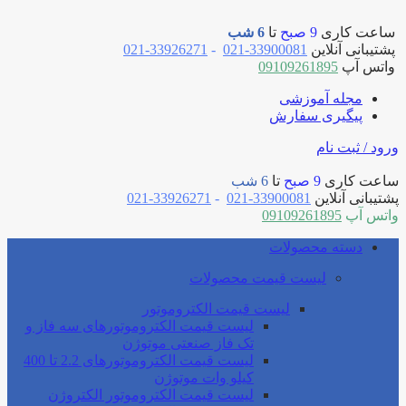
ساعت کاری
9 صبح
تا
6 شب
پشتیبانی آنلاین
33900081-021
-
33926271-021
واتس آپ
09109261895
مجله آموزشی
پیگیری سفارش
ورود / ثبت نام
ساعت کاری
9 صبح
تا
6 شب
پشتیبانی آنلاین
33900081-021
-
33926271-021
واتس آپ
09109261895
دسته محصولات
لیست قیمت محصولات
لیست قیمت الکتروموتور
لیست قیمت الکتروموتورهای سه فاز و
تک فاز صنعتی موتوژن
لیست قیمت الکتروموتورهای 2.2 تا 400
کیلو وات موتوژن
لیست قیمت الکتروموتور الکتروژن