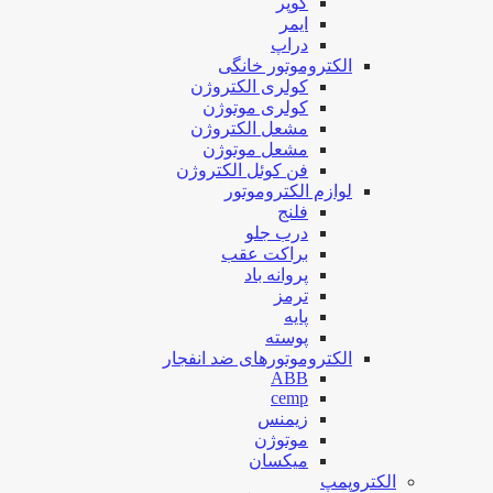
کوپر
ایمر
دراپ
الکتروموتور خانگی
کولری الکتروژن
کولری موتوژن
مشعل الکتروژن
مشعل موتوژن
فن کوئل الکتروژن
لوازم الکتروموتور
فلنج
درب جلو
براکت عقب
پروانه باد
ترمز
پایه
پوسته
الکتروموتورهای ضد انفجار
ABB
cemp
زیمنس
موتوژن
میکسان
الکتروپمپ