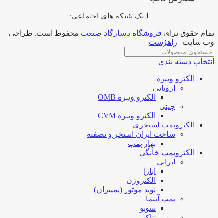
لینک شبکه های اجتماعی:
تمام حقوق برای
فروشگاه پاسارگاد صنعت
محفوظ است. طراحی
وب سایت |
راهژست
انتخاب دسته بندی
الکترو ویبره
اروپایی
الکترو ویبره OMB
چینی
الکترو ویبره CVM
الکتروپمپ استخری
ساخت ایران استخر و تصفیه
بهار پمپ
الکتروپمپ خانگی
ایرانی
ابارا
الکتروژن
نوید موتور (پمپیران)
پمپ آبنما
سوبو
پمپ پنتاکس