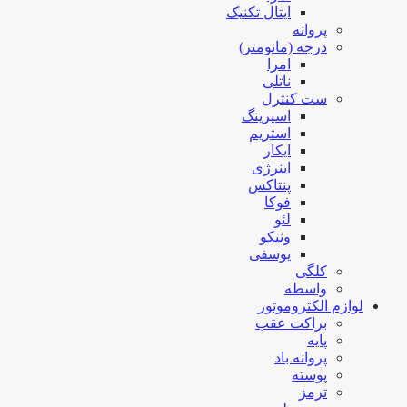
ایتال تکنیک
پروانه
درجه (مانومتر)
امرا
ناتلی
ست کنترل
اسپرینگ
استریم
ایکار
اینرژی
پنتاکس
فوکا
لئو
ونیکو
یوسفی
کلگی
واسطه
لوازم الکتروموتور
براکت عقب
پایه
پروانه باد
پوسته
ترمز