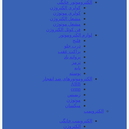
الکتروموتور خانگی
کولری الکتروژن
کولری موتوژن
مشعل الکتروژن
مشعل موتوژن
فن کوئل الکتروژن
لوازم الکتروموتور
فلنج
درب جلو
براکت عقب
پروانه باد
ترمز
پایه
پوسته
الکتروموتورهای ضد انفجار
ABB
cemp
زیمنس
موتوژن
میکسان
الکتروپمپ
الکتروپمپ خانگی
الکتروژن