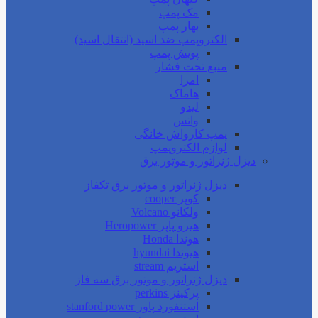
مک پمپ
بهار پمپ
الکتروپمپ ضد اسید (انتقال اسید)
پویش پمپ
منبع تحت فشار
امرا
هاماک
لیدو
واتس
پمپ کارواش خانگی
لوازم الکتروپمپ
دیزل ژنراتور و موتور برق
دیزل ژنراتور و موتور برق تکفاز
کوپر cooper
ولکانو Volcano
هیرو پاپر Heropower
هوندا Honda
هیوندا hyundai
استریم stream
دیزل ژنراتور و موتور برق سه فاز
پرکینز perkins
استنفورد پاور stanford power