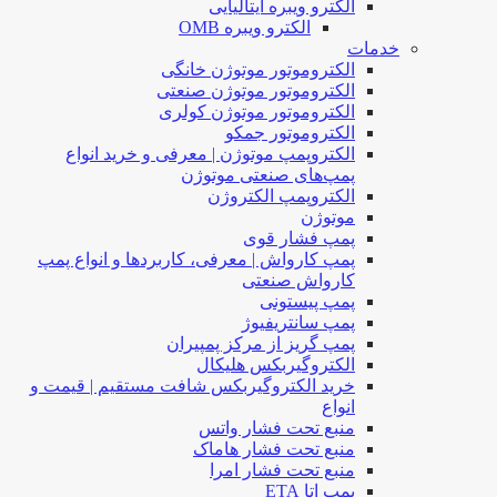
الکترو ویبره ایتالیایی
الکترو ویبره OMB
خدمات
الکتروموتور موتوژن خانگی
الکتروموتور موتوژن صنعتی
الکتروموتور موتوژن کولری
الکتروموتور جمکو
الکتروپمپ موتوژن | معرفی و خرید انواع
پمپ‌های صنعتی موتوژن
الکتروپمپ الکتروژن
موتوژن
پمپ فشار قوی
پمپ کارواش | معرفی، کاربردها و انواع پمپ
کارواش صنعتی
پمپ پیستونی
پمپ سانتریفیوژ
پمپ گریز از مرکز پمپیران
الکتروگیربکس هلیکال
خرید الکتروگیربکس شافت مستقیم | قیمت و
انواع
منبع تحت فشار واتس
منبع تحت فشار هاماک
منبع تحت فشار امرا
پمپ اتا ETA