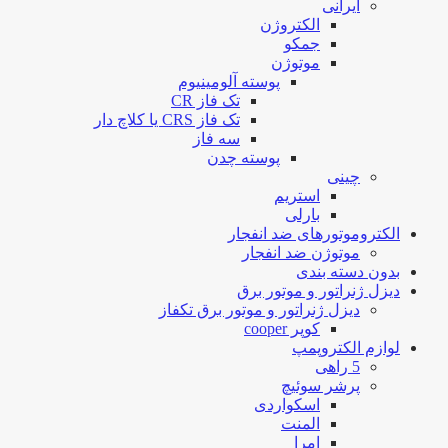
ایرانی
الکتروژن
جمکو
موتوژن
پوسته آلومینیوم
تک فاز CR
تک فاز CRS یا کلاچ دار
سه فاز
پوسته چدن
چینی
استریم
بارلی
الکتروموتورهای ضد انفجار
موتوژن ضد انفجار
بدون دسته بندی
دیزل ژنراتور و موتور برق
دیزل ژنراتور و موتور برق تکفاز
کوپر cooper
لوازم الکتروپمپ
5 راهی
پرشر سوئیچ
اسکواردی
المنت
امرا