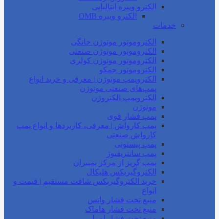
الکترو ویبره ایتالیایی
الکترو ویبره OMB
خدمات
الکتروموتور موتوژن خانگی
الکتروموتور موتوژن صنعتی
الکتروموتور موتوژن کولری
الکتروموتور جمکو
الکتروپمپ موتوژن | معرفی و خرید انواع
پمپ‌های صنعتی موتوژن
الکتروپمپ الکتروژن
موتوژن
پمپ فشار قوی
پمپ کارواش | معرفی، کاربردها و انواع پمپ
کارواش صنعتی
پمپ پیستونی
پمپ سانتریفیوژ
پمپ گریز از مرکز پمپیران
الکتروگیربکس هلیکال
خرید الکتروگیربکس شافت مستقیم | قیمت و
انواع
منبع تحت فشار واتس
منبع تحت فشار هاماک
منبع تحت فشار امرا