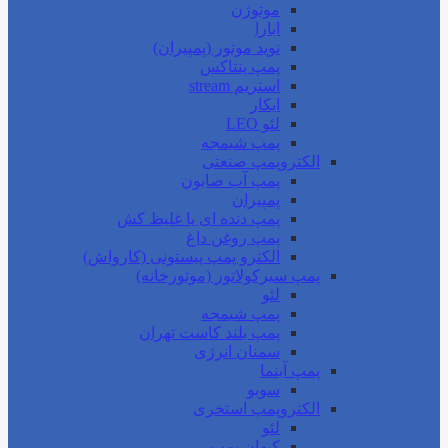
موتوژن
ابارا
نوید موتور (پمپیران)
پمپ پنتاکس
استریم stream
ایکار
لئو LEO
پمپ شیمجه
الکتروپمپ صنعتی
پمپ آب صابون
پمپیران
پمپ دنده ای یا غلیظ کش
پمپ روغن داغ
الکترو پمپ پیستونی (کارواش)
پمپ سیرکولاتور (موتورخانه)
لئو
پمپ شیمجه
پمپ بلند کاست تهران
سمنان انرژی
پمپ آبنما
سوبو
الکتروپمپ استخری
لئو
کیهان پمپ