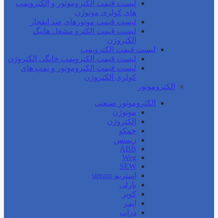
لیست قیمت الکتروموتور و الکتروپمپ
های کولری موتوژن
لیست قیمت موتورهای ضد انفجار
لیست قیمت الکترو مشعل هانیگ
الکتروژن
لیست قیمت الکتروپمپ
لیست قیمت الکتروپمپ خانگی الکتروژن
لیست قیمت الکتروموتور و پمپ های
کولری الکتروژن
الکتروموتور
الکتروموتور صنعتی
موتوژن
الکتروژن
جمکو
زیمنس
ABB
Weg
SEW
استریم stream
بارلی
کوپر
ایمر
دراپ