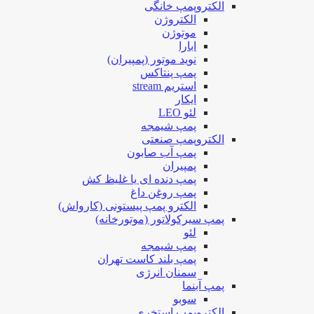
الکتروپمپ خانگی
الکتروژن
موتوژن
ابارا
نوید موتور (پمپیران)
پمپ پنتاکس
استریم stream
ایکار
لئو LEO
پمپ شیمجه
الکتروپمپ صنعتی
پمپ آب صابون
پمپیران
پمپ دنده ای یا غلیظ کش
پمپ روغن داغ
الکترو پمپ پیستونی (کارواش)
پمپ سیرکولاتور (موتورخانه)
لئو
پمپ شیمجه
پمپ بلند کاست تهران
سمنان انرژی
پمپ آبنما
سوبو
الکتروپمپ استخری