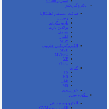
استریم stream
الکتروگیربکس
شافت مستقیم (هلیکال)
رضایت
پارس گرجی
پولادین پارت
شریف
ایلماز
SEW
الکتروگیربکس حلزونی
MVF
MVFFC
VF
VFFC
کتابی
TS
KS
تایلی
JMS
خورشیدی
الکترو ویبره
الکترو ویبره چینی
الکترو ویبره CVM