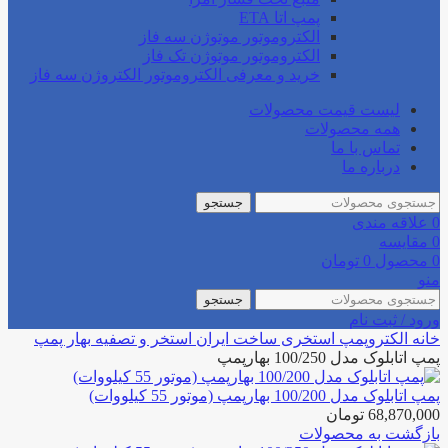
پمپ اتا ETA
الکتروموتور موتوژن سه فاز
الکتروموتور موتوژن تک فاز
خرید و معرفی الکتروموتور الکتروژن سه فاز
لیست قیمت محصولات
همه محصولات
تماس با ما
درباره ما
جستجو
0
علاقه مندی
0
مقایسه
0
محصول
0
تومان
منو
جستجو
ورود / ثبت نام
خانه
الکتروپمپ استخری
ساخت ایران استخر و تصفیه
بهار پمپ
پمپ اتابلوک مدل 100/250 بهارپمپ
پمپ اتابلوک مدل 100/200 بهارپمپ (موتور 55 کیلووات)
68,870,000
تومان
بازگشت به محصولات