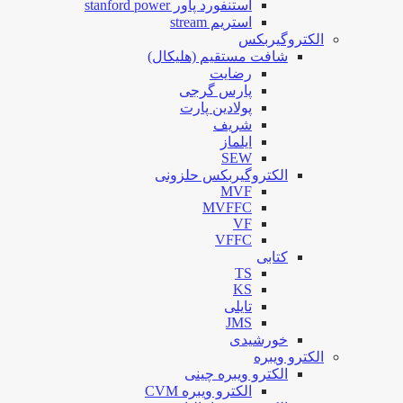
استنفورد پاور stanford power
استریم stream
الکتروگیربکس
شافت مستقیم (هلیکال)
رضایت
پارس گرجی
پولادین پارت
شریف
ایلماز
SEW
الکتروگیربکس حلزونی
MVF
MVFFC
VF
VFFC
کتابی
TS
KS
تایلی
JMS
خورشیدی
الکترو ویبره
الکترو ویبره چینی
الکترو ویبره CVM