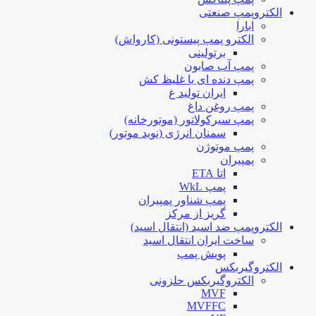
الکتروپمپ صنعتی
ابارا
الکترو پمپ پیستونی (کارواش)
برتولینی
پمپ آب صابون
پمپ دنده ای یا غلیظ کش
ایران تولید غ
پمپ روغن داغ
پمپ سیرکولاتور (موتورخانه)
سمنان انرژی (نوید موتور)
پمپ موتوژن
پمپیران
اتا ETA
پمپ WkL
پمپ شناور پمپیران
گریز از مرکز
الکتروپمپ ضد اسید (انتقال اسید)
ساخت ایران انتقال اسید
پویش پمپ
الکتروگیربکس
الکتروگیربکس حلزونی
MVF
MVFFC