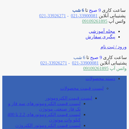
ساعت کاری
9 صبح
تا
6 شب
پشتیبانی آنلاین
33900081-021
-
33926271-021
واتس آپ
09109261895
مجله آموزشی
پیگیری سفارش
ورود / ثبت نام
ساعت کاری
9 صبح
تا
6 شب
پشتیبانی آنلاین
33900081-021
-
33926271-021
واتس آپ
09109261895
دسته محصولات
لیست قیمت محصولات
لیست قیمت الکتروموتور
لیست قیمت الکتروموتورهای سه فاز و
تک فاز صنعتی موتوژن
لیست قیمت الکتروموتورهای 2.2 تا 400
کیلو وات موتوژن
لیست قیمت الکتروموتور الکتروژن