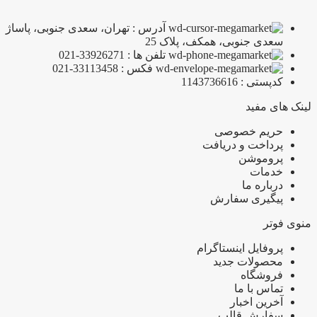
آدرس : تهران، سعدی جنوبی، پاساژ
سعدی جنوبی، همکف، پلاک 25
تلفن ها : 33926271-021
فکس : 33113458-021
کدپستی : 1143736616
لینک های مفید
حریم خصوصی
پرداخت و دریافت
پروموشن
خدمات
درباره ما
پیگیری سفارش
منوی فوتر
پروفایل اینستاگرام
محصولات جدید
فروشگاه
تماس با ما
آخرین اخبار
سفارش قالب