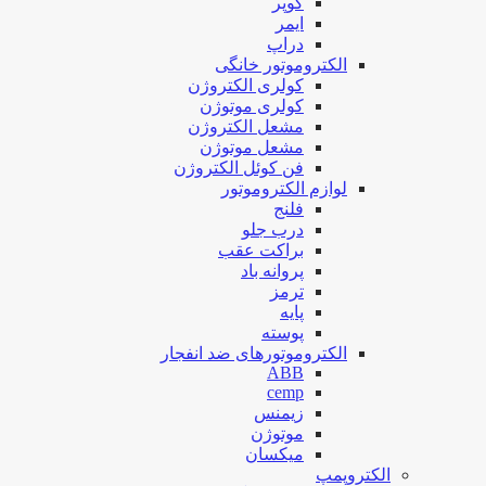
کوپر
ایمر
دراپ
الکتروموتور خانگی
کولری الکتروژن
کولری موتوژن
مشعل الکتروژن
مشعل موتوژن
فن کوئل الکتروژن
لوازم الکتروموتور
فلنج
درب جلو
براکت عقب
پروانه باد
ترمز
پایه
پوسته
الکتروموتورهای ضد انفجار
ABB
cemp
زیمنس
موتوژن
میکسان
الکتروپمپ