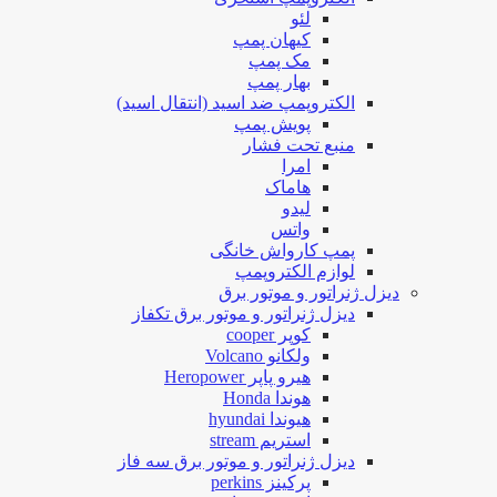
لئو
کیهان پمپ
مک پمپ
بهار پمپ
الکتروپمپ ضد اسید (انتقال اسید)
پویش پمپ
منبع تحت فشار
امرا
هاماک
لیدو
واتس
پمپ کارواش خانگی
لوازم الکتروپمپ
دیزل ژنراتور و موتور برق
دیزل ژنراتور و موتور برق تکفاز
کوپر cooper
ولکانو Volcano
هیرو پاپر Heropower
هوندا Honda
هیوندا hyundai
استریم stream
دیزل ژنراتور و موتور برق سه فاز
پرکینز perkins