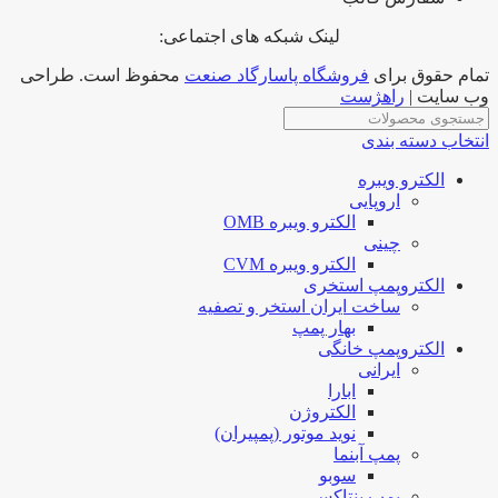
لینک شبکه های اجتماعی:
تمام حقوق برای
فروشگاه پاسارگاد صنعت
محفوظ است. طراحی
وب سایت |
راهژست
انتخاب دسته بندی
الکترو ویبره
اروپایی
الکترو ویبره OMB
چینی
الکترو ویبره CVM
الکتروپمپ استخری
ساخت ایران استخر و تصفیه
بهار پمپ
الکتروپمپ خانگی
ایرانی
ابارا
الکتروژن
نوید موتور (پمپیران)
پمپ آبنما
سوبو
پمپ پنتاکس