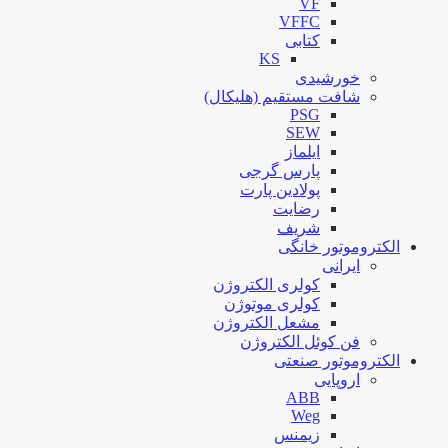
VF
VFFC
کتابی
KS
خورشیدی
شافت مستقیم (هلیکال)
PSG
SEW
ایلماز
پارس گرجی
پولادین پارت
رضایت
شریف
الکتروموتور خانگی
ایرانی
کولری الکتروژن
کولری موتوژن
مشعل الکتروژن
فن کوئل الکتروژن
الکتروموتور صنعتی
اروپایی
ABB
Weg
زیمنس