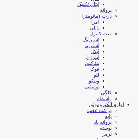
ایتال تکنیک
پروانه
درجه (مانومتر)
امرا
ناتلی
ست کنترل
اسپرینگ
استریم
ایکار
اینرژی
پنتاکس
فوکا
لئو
ونیکو
یوسفی
کلگی
واسطه
لوازم الکتروموتور
براکت عقب
پایه
پروانه باد
پوسته
ترمز